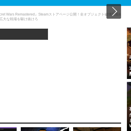
cret Wars Remastered』Steamストアページ公開！全オブジェクト破壊可能&