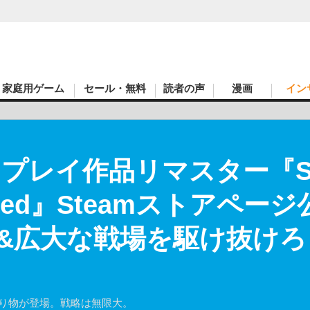
家庭用ゲーム
セール・無料
読者の声
漫画
イン
プレイ作品リマスター『Söldn
stered』Steamストアペ
&広大な戦場を駆け抜けろ
乗り物が登場。戦略は無限大。