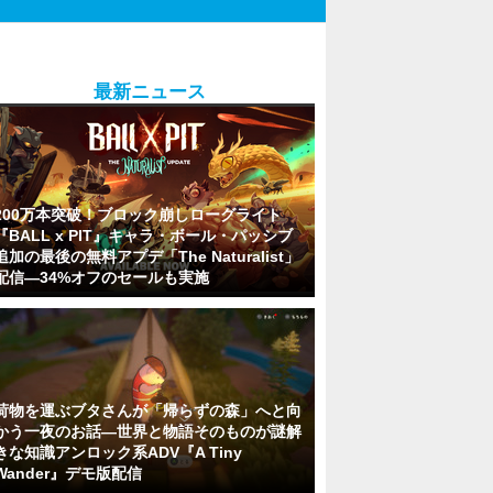
最新ニュース
200万本突破！ブロック崩しローグライト
『BALL x PIT』キャラ・ボール・パッシブ
追加の最後の無料アプデ「The Naturalist」
配信―34%オフのセールも実施
荷物を運ぶブタさんが「帰らずの森」へと向
かう一夜のお話―世界と物語そのものが謎解
きな知識アンロック系ADV『A Tiny
Wander』デモ版配信