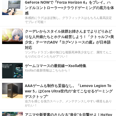
GeForce NOWで『Forza Horizon 6』をプレイ。ハ
ンドルコントローラー×クラウドゲーミングの底力を体
感
体感的にラグはほぼ無し。グラフィックスはもちろん最高設定
でプレイ可能！
クーデレからスタイル抜群お姉さんまでよりどりみど
りな人外娘たちとホテル経営しよう！「クトゥルフ×美
少女」テーマのADV『ヨグ=ソトースの庭』が日本語
対応
ツンデレドラゴン娘や無口な複眼死神美少女など、属性てんこ
もりのヒロインたちがアツい！
ゲームコマースの最前線ーXsolla特集
Xsollaの最新情報はこちらから！
AAAゲームも制作も妥協なし。「Lenovo Legion To
wer 5」はCore Ultra世代の“全てこなせるゲーミング
デスクトップ”
迫力を感じる強力スペック。メンテナンスしやすい構造もあり
がたい！
アニマや新要素のさらなる“進化”を目撃せよ！HoYov