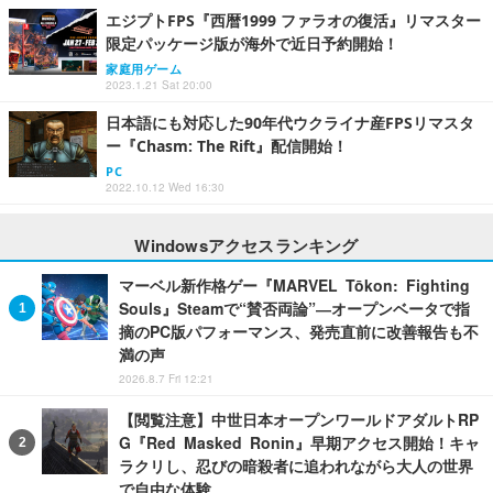
エジプトFPS『西暦1999 ファラオの復活』リマスター
限定パッケージ版が海外で近日予約開始！
家庭用ゲーム
2023.1.21 Sat 20:00
日本語にも対応した90年代ウクライナ産FPSリマスタ
ー『Chasm: The Rift』配信開始！
PC
2022.10.12 Wed 16:30
Windowsアクセスランキング
マーベル新作格ゲー『MARVEL Tōkon: Fighting
Souls』Steamで“賛否両論”―オープンベータで指
摘のPC版パフォーマンス、発売直前に改善報告も不
満の声
2026.8.7 Fri 12:21
【閲覧注意】中世日本オープンワールドアダルトRP
G『Red Masked Ronin』早期アクセス開始！キャ
ラクリし、忍びの暗殺者に追われながら大人の世界
で自由な体験