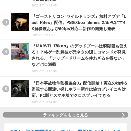
2026.8.7 Fri 14:45
『ゴーストリコン ワイルドランズ』無料アプデ「L
ast Rites」配信。PS5/Xbox Series X/S/PCにて4
K解像度および60fps対応―新作の開発も発表
2026.8.7 Fri 1:54
『MARVEL Tōkon』のデッドプールは瞬獄殺も使え
る！？格ゲー乱舞技が元ネタの隠しコマンドが発見
される。「デップードリームを使わざるを得ない」
などパロ満載
2026.8.7 Fri 13:30
『日本事故物件監視協会3』配信開始！実在の物件を
監視する間違い探しホラー新作は協力プレイにも対
応。PC版とスマホ版でクロスプレイできる
2026.8.7 Fri 14:07
ランキングをもっと見る