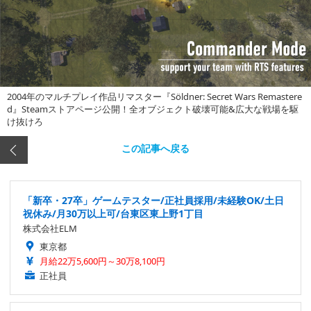
2004年のマルチプレイ作品リマスター『Söldner: Secret Wars Remastere
d』Steamストアページ公開！全オブジェクト破壊可能&広大な戦場を駆
け抜けろ
この記事へ戻る
「新卒・27卒」ゲームテスター/正社員採用/未経験OK/土日
祝休み/月30万以上可/台東区東上野1丁目
株式会社ELM
東京都
月給22万5,600円～30万8,100円
正社員