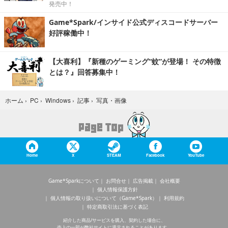
発売中！
Game*Spark/インサイド公式ディスコードサーバー
好評稼働中！
【大喜利】『新種のゲーミング“蚊”が登場！ その特徴
とは？』回答募集中！
写真・画像
ホーム
›
PC
›
Windows
›
記事
›
Home
X
STEAM
Facebook
YouTube
Game*Sparkについて
お問合せ
広告掲載
会社概要
個人情報保護方針
個人情報の取り扱いについて（Game*Spark）
利用規約
特定商取引法に基づく表記
紹介した商品/サービスを購入、契約した場合に、
売上の一部が弊社サイトに還元されることがあります。