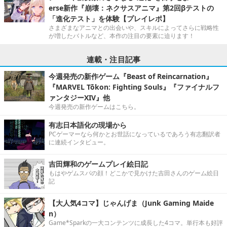
erse新作『崩壊：ネクサスアニマ』第2回βテストの
「進化テスト」を体験【プレイレポ】
さまざまなアニマとの出会いや、スキルによってさらに戦略性
が増したバトルなど、本作の注目の要素に迫ります！
連載・注目記事
今週発売の新作ゲーム『Beast of Reincarnation』
『MARVEL Tōkon: Fighting Souls』『ファイナルフ
ァンタジーXIV』他
今週発売の新作ゲームはこちら。
有志日本語化の現場から
PCゲーマーなら何かとお世話になっているであろう有志翻訳者
に連続インタビュー。
吉田輝和のゲームプレイ絵日記
もはやゲムスパの顔！どこかで見かけた吉田さんのゲーム絵日
記
【大人気4コマ】じゃんげま（Junk Gaming Maide
n）
Game*Sparkの一大コンテンツに成長した4コマ。単行本も好評