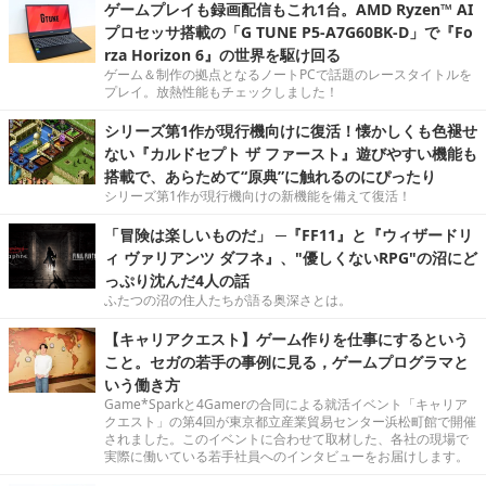
ゲームプレイも録画配信もこれ1台。AMD Ryzen™ AI
プロセッサ搭載の「G TUNE P5-A7G60BK-D」で『Fo
rza Horizon 6』の世界を駆け回る
ゲーム＆制作の拠点となるノートPCで話題のレースタイトルを
プレイ。放熱性能もチェックしました！
シリーズ第1作が現行機向けに復活！懐かしくも色褪せ
ない『カルドセプト ザ ファースト』遊びやすい機能も
搭載で、あらためて“原典”に触れるのにぴったり
シリーズ第1作が現行機向けの新機能を備えて復活！
「冒険は楽しいものだ」 ─『FF11』と『ウィザードリ
ィ ヴァリアンツ ダフネ』、"優しくないRPG"の沼にど
っぷり沈んだ4人の話
ふたつの沼の住人たちが語る奥深さとは。
【キャリアクエスト】ゲーム作りを仕事にするという
こと。セガの若手の事例に見る，ゲームプログラマと
いう働き方
Game*Sparkと4Gamerの合同による就活イベント「キャリア
クエスト」の第4回が東京都立産業貿易センター浜松町館で開催
されました。このイベントに合わせて取材した、各社の現場で
実際に働いている若手社員へのインタビューをお届けします。