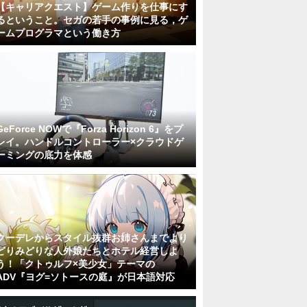
【キャリアクエスト】ゲーム作りを仕事にす
るということ。セガの若手の事例に見る，ゲ
ームプログラマという働き方
GeForce NOWで『Forza Horizon 6』をプ
レイ。ハンドルコントローラー×クラウドゲ
ーミングの底力を体感
クーデレからスタイル抜群お姉さんまでより
どりみどりな人外娘たちとホテル経営しよ
う！「クトゥルフ×美少女」テーマの
ADV『ヨグ=ソトースの庭』が日本語対応