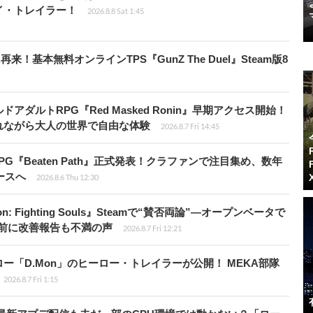
レイ・トレイラー！
2026.8.8 Sat 1:45
基本無料オンラインTPS『GunZ The Duel』Steam版8
ダルトRPG『Red Masked Ronin』早期アクセス開始！
れながら大人の世界で自由な体験
2026.8.7 Fri 14:45
PG『Beaten Path』正式発表！クラファンで注目集め、数年
ースへ
2026.8.6 Thu 12:30
: Fighting Souls』Steamで“賛否両論”―オープンベータで
前に改善報告も不満の声
2026.8.7 Fri 12:21
「D.Mon」のヒーロー・トレイラーが公開！ MEKA部隊
2026.8.7 Fri 1:15