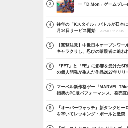
ー「D.Mon」ゲームプ
往年の「Kスタイル」バトルが日本に再来！
月14日サービス開始
2026.8.7 Fri 20:45
【閲覧注意】中世日本オープンワールドア
キャラクリし、忍びの暗殺者に追わ
『FFT』と『FE』に影響を受けたSR
の個人開発が生んだ作品2027年リリ
マーベル新作格ゲー『MARVEL Tōkon
指摘のPC版パフォーマンス、発売直
『オーバーウォッチ』新タンクヒーロー
を率いてレッキング・ボールと激突