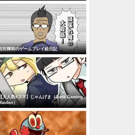
吉田輝和のゲームプレイ絵日記
【大人気4コマ】じゃんげま（Junk Gaming
Maiden）