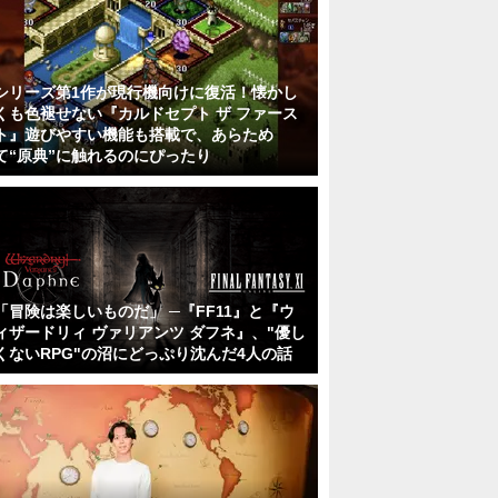
シリーズ第1作が現行機向けに復活！懐かし
くも色褪せない『カルドセプト ザ ファース
ト』遊びやすい機能も搭載で、あらため
て“原典”に触れるのにぴったり
「冒険は楽しいものだ」 ─『FF11』と『ウ
ィザードリィ ヴァリアンツ ダフネ』、"優し
くないRPG"の沼にどっぷり沈んだ4人の話