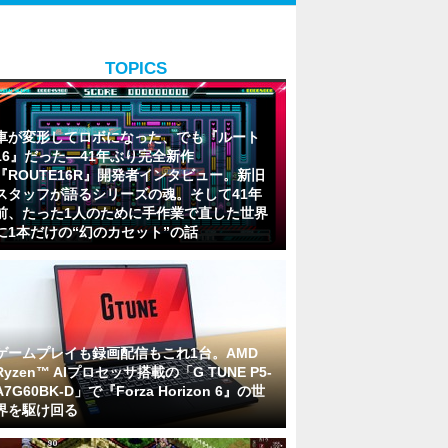
TOPICS
車が変形してロボになった、でも『ルート
16』だった―41年ぶり完全新作
『ROUTE16R』開発者インタビュー。新旧
スタッフが語るシリーズの魂。そして41年
前、たった1人のために手作業で直した世界
に1本だけの“幻のカセット”の話
ゲームプレイも録画配信もこれ1台。AMD
Ryzen™ AIプロセッサ搭載の「G TUNE P5-
A7G60BK-D」で『Forza Horizon 6』の世
界を駆け回る