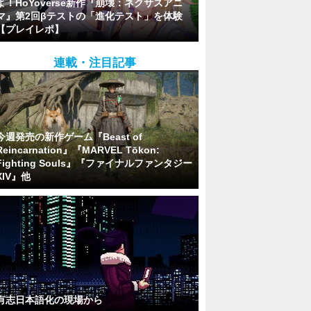
よ！HoYoverse新作『崩壊：ネクサスアニ
マ』第2回βテストの「進化テスト」を体験
【プレイレポ】
連載・注目記事
今週発売の新作ゲーム『Beast of
Reincarnation』『MARVEL Tōkon:
Fighting Souls』『ファイナルファンタジー
XIV』他
有志日本語化の現場から