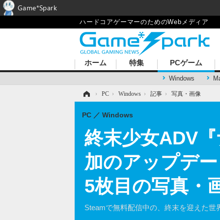
Game*Spark
ハードコアゲーマーのためのWebメディア
ホーム
特集
PCゲーム
Windows
M
ホーム
›
PC
›
Windows
›
記事
›
写真・画像
PC
Windows
終末少女ADV
加のアップデー
5枚目の写真・
Steamで無料配信中の、終末を迎えた