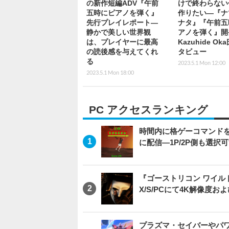
の新作短編ADV『午前
けで終わらない
五時にピアノを弾く』
作りたい―『ナ
先行プレイレポート―
ナタ』『午前五
静かで美しい世界観
アノを弾く』開
は、プレイヤーに最高
Kazuhide Ok
の読後感を与えてくれ
タビュー
る
2023.5.1 Mon 12:00
2023.5.1 Mon 18:00
PC アクセスランキング
時間内に格ゲーコマンドを入
に配信―1P/2P側も選択
『ゴーストリコン ワイルドラン
X/S/PCにて4K解像度お
プラズマ・セイバーやパ