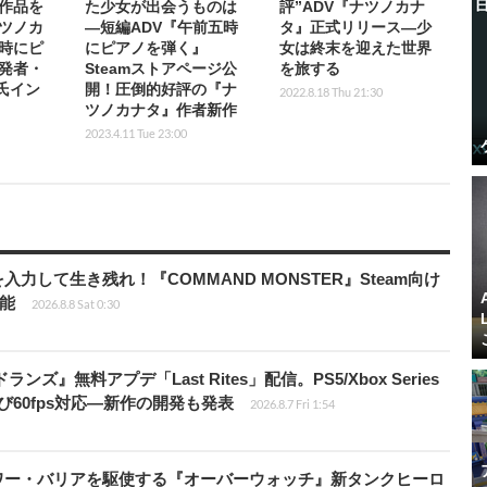
作品を
た少女が出会うものは
評”ADV『ナツノカナ
ツノカ
―短編ADV『午前五時
タ』正式リリース―少
時にピ
にピアノを弾く』
女は終末を迎えた世界
発者・
Steamストアページ公
を旅する
a氏イン
開！圧倒的好評の『ナ
2022.8.18 Thu 21:30
ツノカナタ』作者新作
2023.4.11 Tue 23:00
力して生き残れ！『COMMAND MONSTER』Steam向け
可能
2026.8.8 Sat 0:30
ズ』無料アプデ「Last Rites」配信。PS5/Xbox Series
よび60fps対応―新作の開発も発表
2026.8.7 Fri 1:54
ワー・バリアを駆使する『オーバーウォッチ』新タンクヒーロ