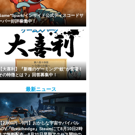
Game*Spark/インサイド公式ディスコードサ
ーバー好評稼働中！
【大喜利】『新種のゲーミング“蚊”が登場！
その特徴とは？』回答募集中！
最新ニュース
【2,800円→0円】おかしな宇宙サバイバル
ADV『Breathedge』Steamにて8月10日2時
まで無料配布―8月31日早期アクセス開始の