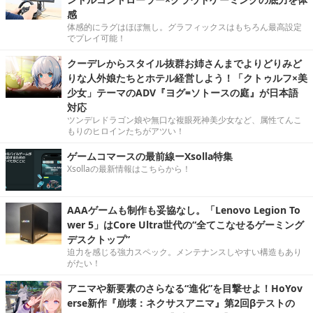
感
体感的にラグはほぼ無し。グラフィックスはもちろん最高設定
でプレイ可能！
クーデレからスタイル抜群お姉さんまでよりどりみど
りな人外娘たちとホテル経営しよう！「クトゥルフ×美
少女」テーマのADV『ヨグ=ソトースの庭』が日本語
対応
ツンデレドラゴン娘や無口な複眼死神美少女など、属性てんこ
もりのヒロインたちがアツい！
ゲームコマースの最前線ーXsolla特集
Xsollaの最新情報はこちらから！
AAAゲームも制作も妥協なし。「Lenovo Legion To
wer 5」はCore Ultra世代の“全てこなせるゲーミング
デスクトップ”
迫力を感じる強力スペック。メンテナンスしやすい構造もあり
がたい！
アニマや新要素のさらなる“進化”を目撃せよ！HoYov
erse新作『崩壊：ネクサスアニマ』第2回βテストの