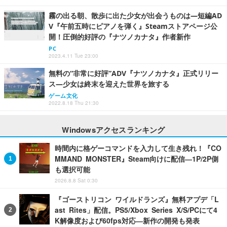
霧の出る朝、散歩に出た少女が出会うものは―短編AD
V『午前五時にピアノを弾く』Steamストアページ公
開！圧倒的好評の『ナツノカナタ』作者新作
PC
2023.4.11 Tue 23:00
無料の“非常に好評”ADV『ナツノカナタ』正式リリー
ス―少女は終末を迎えた世界を旅する
ゲーム文化
2022.8.18 Thu 21:30
Windowsアクセスランキング
時間内に格ゲーコマンドを入力して生き残れ！『CO
MMAND MONSTER』Steam向けに配信―1P/2P側
も選択可能
2026.8.8 Sat 0:30
『ゴーストリコン ワイルドランズ』無料アプデ「L
ast Rites」配信。PS5/Xbox Series X/S/PCにて4
K解像度および60fps対応―新作の開発も発表