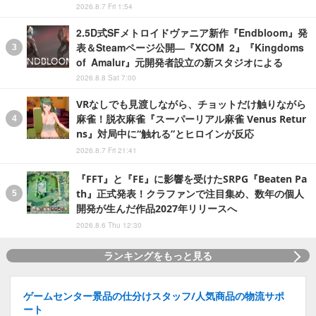
2026.8.7 Fri 1:54
2.5D式SFメトロイドヴァニア新作『Endbloom』発
表＆Steamページ公開―『XCOM 2』『Kingdoms
of Amalur』元開発者設立の新スタジオによる
2026.8.8 Sat 7:00
VRなしでも見渡しながら、チョットだけ触りながら
麻雀！脱衣麻雀『スーパーリアル麻雀 Venus Retur
ns』対局中に“触れる”とヒロインが反応
2026.8.7 Fri 21:41
『FFT』と『FE』に影響を受けたSRPG『Beaten Pa
th』正式発表！クラファンで注目集め、数年の個人
開発が生んだ作品2027年リリースへ
2026.8.6 Thu 12:30
ランキングをもっと見る
ゲームセンター景品の仕分けスタッフ/人気商品の物流サポ
ート