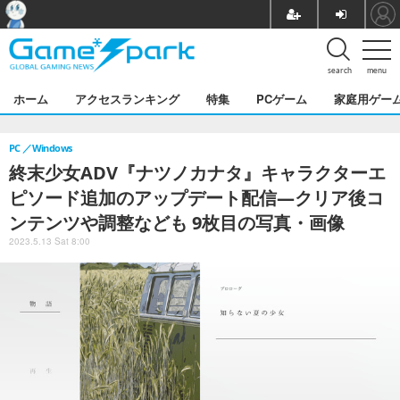
search
menu
ホーム
アクセスランキング
特集
PCゲーム
家庭用ゲー
PC
Windows
終末少女ADV『ナツノカナタ』キャラクターエ
ピソード追加のアップデート配信―クリア後コ
ンテンツや調整なども 9枚目の写真・画像
2023.5.13 Sat 8:00