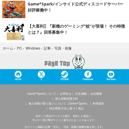
Game*Spark/インサイド公式ディスコードサーバー
好評稼働中！
【大喜利】『新種のゲーミング“蚊”が登場！ その特徴
とは？』回答募集中！
写真・画像
ホーム
›
PC
›
Windows
›
記事
›
Home
X
STEAM
Facebook
YouTube
Game*Sparkについて
お問合せ
広告掲載
会社概要
個人情報保護方針
個人情報の取り扱いについて（Game*Spark）
利用規約
特定商取引法に基づく表記
紹介した商品/サービスを購入、契約した場合に、
売上の一部が弊社サイトに還元されることがあります。
当サイトに掲載の記事・見出し・写真・画像の無断転載を禁じます。