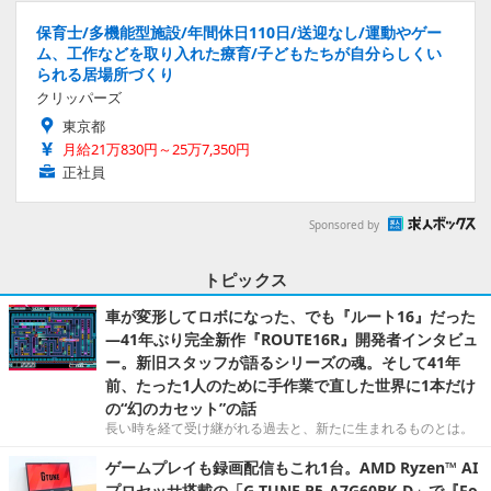
保育士/多機能型施設/年間休日110日/送迎なし/運動やゲー
ム、工作などを取り入れた療育/子どもたちが自分らしくい
られる居場所づくり
クリッパーズ
東京都
月給21万830円～25万7,350円
正社員
Sponsored by
トピックス
車が変形してロボになった、でも『ルート16』だった
―41年ぶり完全新作『ROUTE16R』開発者インタビュ
ー。新旧スタッフが語るシリーズの魂。そして41年
前、たった1人のために手作業で直した世界に1本だけ
の“幻のカセット”の話
長い時を経て受け継がれる過去と、新たに生まれるものとは。
ゲームプレイも録画配信もこれ1台。AMD Ryzen™ AI
プロセッサ搭載の「G TUNE P5-A7G60BK-D」で『Fo