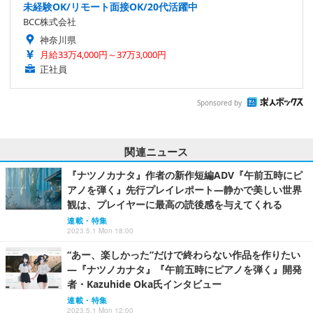
未経験OK/リモート面接OK/20代活躍中
BCC株式会社
神奈川県
月給33万4,000円～37万3,000円
正社員
Sponsored by
関連ニュース
『ナツノカナタ』作者の新作短編ADV『午前五時にピ
アノを弾く』先行プレイレポート―静かで美しい世界
観は、プレイヤーに最高の読後感を与えてくれる
連載・特集
2023.5.1 Mon 18:00
“あー、楽しかった”だけで終わらない作品を作りたい
―『ナツノカナタ』『午前五時にピアノを弾く』開発
者・Kazuhide Oka氏インタビュー
連載・特集
2023.5.1 Mon 12:00