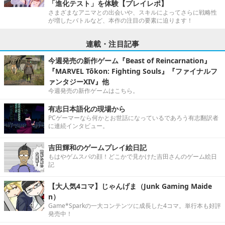
「進化テスト」を体験【プレイレポ】
さまざまなアニマとの出会いや、スキルによってさらに戦略性
が増したバトルなど、本作の注目の要素に迫ります！
連載・注目記事
今週発売の新作ゲーム『Beast of Reincarnation』
『MARVEL Tōkon: Fighting Souls』『ファイナルフ
ァンタジーXIV』他
今週発売の新作ゲームはこちら。
有志日本語化の現場から
PCゲーマーなら何かとお世話になっているであろう有志翻訳者
に連続インタビュー。
吉田輝和のゲームプレイ絵日記
もはやゲムスパの顔！どこかで見かけた吉田さんのゲーム絵日
記
【大人気4コマ】じゃんげま（Junk Gaming Maide
n）
Game*Sparkの一大コンテンツに成長した4コマ。単行本も好評
発売中！