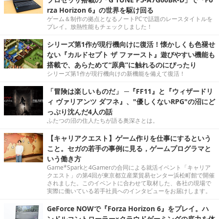
rza Horizon 6』の世界を駆け回る
ゲーム＆制作の拠点となるノートPCで話題のレースタイトルを
プレイ。放熱性能もチェックしました！
シリーズ第1作が現行機向けに復活！懐かしくも色褪せ
ない『カルドセプト ザ ファースト』遊びやすい機能も
搭載で、あらためて“原典”に触れるのにぴったり
シリーズ第1作が現行機向けの新機能を備えて復活！
「冒険は楽しいものだ」 ─『FF11』と『ウィザードリ
ィ ヴァリアンツ ダフネ』、"優しくないRPG"の沼にど
っぷり沈んだ4人の話
ふたつの沼の住人たちが語る奥深さとは。
【キャリアクエスト】ゲーム作りを仕事にするという
こと。セガの若手の事例に見る，ゲームプログラマと
いう働き方
Game*Sparkと4Gamerの合同による就活イベント「キャリア
クエスト」の第4回が東京都立産業貿易センター浜松町館で開催
されました。このイベントに合わせて取材した、各社の現場で
実際に働いている若手社員へのインタビューをお届けします。
GeForce NOWで『Forza Horizon 6』をプレイ。ハ
ンドルコントローラー×クラウドゲーミングの底力を体