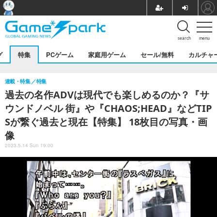
search
menu
グ
特集
PCゲーム
家庭用ゲーム
セール/無料
カルチャ
連載・特集
特集
過去の名作ADVは現代でも楽しめるのか？『サ
ウンドノベル 街』や『CHAOS;HEAD』などTIP
Sが繋ぐ過去と現在【特集】 18枚目の写真・画
像
2023.5.14 Sun 19:00