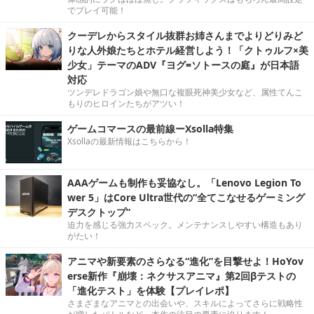
でプレイ可能！
クーデレからスタイル抜群お姉さんまでよりどりみど
りな人外娘たちとホテル経営しよう！「クトゥルフ×美
少女」テーマのADV『ヨグ=ソトースの庭』が日本語
対応
ツンデレドラゴン娘や無口な複眼死神美少女など、属性てんこ
もりのヒロインたちがアツい！
ゲームコマースの最前線ーXsolla特集
Xsollaの最新情報はこちらから！
AAAゲームも制作も妥協なし。「Lenovo Legion To
wer 5」はCore Ultra世代の“全てこなせるゲーミング
デスクトップ”
迫力を感じる強力スペック。メンテナンスしやすい構造もあり
がたい！
アニマや新要素のさらなる“進化”を目撃せよ！HoYov
erse新作『崩壊：ネクサスアニマ』第2回βテストの
「進化テスト」を体験【プレイレポ】
さまざまなアニマとの出会いや、スキルによってさらに戦略性