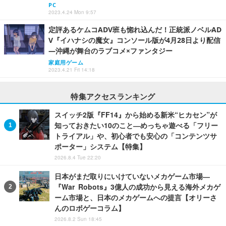
PC
2023.4.24 Mon 9:57
定評あるケムコADV班も惚れ込んだ！正統派ノベルAD
V『イハナシの魔女』コンソール版が4月28日より配信
―沖縄が舞台のラブコメ×ファンタジー
家庭用ゲーム
2023.4.21 Fri 14:18
特集アクセスランキング
スイッチ2版『FF14』から始める新米“ヒカセン”が
知っておきたい10のこと―めっちゃ遊べる「フリー
トライアル」や、初心者でも安心の「コンテンツサ
ポーター」システム【特集】
2026.8.4 Tue 22:20
日本がまだ取りにいけていないメカゲーム市場―
『War Robots』3億人の成功から見える海外メカゲ
ーム市場と、日本のメカゲームへの提言【オリーさ
んのロボゲーコラム】
2026.8.2 Sun 18:45