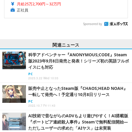
月給25万2,700円～32万円
正社員
Sponsored by
関連ニュース
科学アドベンチャー『ANONYMOUS;CODE』Steam
版2023年9月8日発売と発表！シリーズ初の英語フルボ
イスにも対応
PC
2023.3.22 Wed 10:03
販売中止となったSteam版『CHAOS;HEAD NOAH』
一転して発売へ！予定通り10月8日リリース
PC
2022.10.7 Fri 11:43
AI技術で昔ながらのADVもより遊びやすく！AI搭載版
『ポートピア連続殺人事件』Steamで無料配信開始―
ただしユーザーの求めた「AIヤス」は未実装