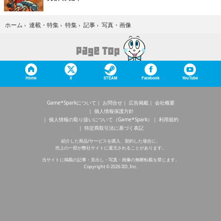
写真・画像
ホーム
›
連載・特集
›
特集
›
記事
›
Home
X
STEAM
Facebook
YouTube
Game*Sparkについて
お問合せ
広告掲載
会社概要
個人情報保護方針
個人情報の取り扱いについて（Game*Spark）
利用規約
特定商取引法に基づく表記
紹介した商品/サービスを購入、契約した場合に、
売上の一部が弊社サイトに還元されることがあります。
当サイトに掲載の記事・見出し・写真・画像の無断転載を禁じます。
Copyright © 2026 IID, Inc.