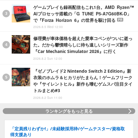
ゲームプレイも録画配信もこれ1台。AMD Ryzen™
AIプロセッサ搭載の「G TUNE P5-A7G60BK-D」
で『Forza Horizon 6』の世界を駆け回る
PR
2026.8.5 Wed 12:00
修理費が車体価格を超えた愛車コペンがついに逝っ
た。だから鬱憤晴らしに待ち遠しいシリーズ新作
『Car Mechanic Simulator 2026』に行く
2026.8.2 Sun 12:00
『ゼノブレイド2 Nintendo Switch 2 Edition』新
衣装のホムラ＆ヒカリがたまらん！ゲームフリーク
や『サイレントヒル』新作も嗜むゲムスパ注目タイ
トルまとめ#3
2026.8.2 Sun 11:00
ランキングをもっと見る
「定員残りわずか!」/未経験採用枠/ゲームテスター/資格取
得支援あり