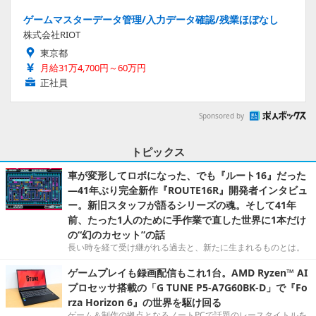
ゲームマスターデータ管理/入力データ確認/残業ほぼなし
株式会社RIOT
東京都
月給31万4,700円～60万円
正社員
Sponsored by
トピックス
車が変形してロボになった、でも『ルート16』だった
―41年ぶり完全新作『ROUTE16R』開発者インタビュ
ー。新旧スタッフが語るシリーズの魂。そして41年
前、たった1人のために手作業で直した世界に1本だけ
の“幻のカセット”の話
長い時を経て受け継がれる過去と、新たに生まれるものとは。
ゲームプレイも録画配信もこれ1台。AMD Ryzen™ AI
プロセッサ搭載の「G TUNE P5-A7G60BK-D」で『Fo
rza Horizon 6』の世界を駆け回る
ゲーム＆制作の拠点となるノートPCで話題のレースタイトルを