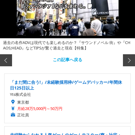
過去の名作ADVは現代でも楽しめるのか？『サウンドノベル 街』や『CH
AOS;HEAD』などTIPSが繋ぐ過去と現在【特集】
この記事へ戻る
「まだ間に合う!」/未経験採用枠/ゲームデバッカー/年間休
日125日以上
Yts株式会社
東京都
月給28万5,000円～50万円
正社員
未経験からなれる人気ゲームのゲームテスター/寮・社宅・