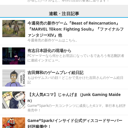
が増したバトルなど、本作の注目の要素に迫ります！
連載・注目記事
今週発売の新作ゲーム『Beast of Reincarnation』
『MARVEL Tōkon: Fighting Souls』『ファイナルフ
ァンタジーXIV』他
今週発売の新作ゲームはこちら。
有志日本語化の現場から
PCゲーマーなら何かとお世話になっているであろう有志翻訳者
に連続インタビュー。
吉田輝和のゲームプレイ絵日記
もはやゲムスパの顔！どこかで見かけた吉田さんのゲーム絵日
記
【大人気4コマ】じゃんげま（Junk Gaming Maide
n）
Game*Sparkの一大コンテンツに成長した4コマ。単行本も好評
発売中！
Game*Spark/インサイド公式ディスコードサーバー
好評稼働中！