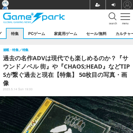
search
menu
グ
特集
PCゲーム
家庭用ゲーム
セール/無料
カルチャ
連載・特集
特集
過去の名作ADVは現代でも楽しめるのか？『サ
ウンドノベル 街』や『CHAOS;HEAD』などTIP
Sが繋ぐ過去と現在【特集】 50枚目の写真・画
像
2023.5.14 Sun 19:00