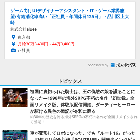
ゲーム向けUIデザイナーアシスタント・IT・ゲーム業界志
望/有給消化率高い「正社員・年間休日125日」・品川区上大
崎
株式会社alBee
東京都
月給30万3,400円～44万3,400円
正社員
Sponsored by
トピックス
祖国に裏切られた騎士は、王の仇敵の娘を護ることに
なった―1998年の海外SRPG不朽の名作『幻世録』全
面リメイク版、体験版配信開始。ダーティーヒーロー
が駆ける異色の戦記が令和に蘇る
約30年の歴史を誇る海外SRPGの不朽の名作が全面リメイクされ
て登場！
車が変形してロボになった、でも『ルート16』だった
―41年ぶり完全新作『ROUTE16R』開発者インタビュ