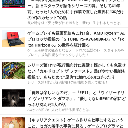
ー。新旧スタッフが語るシリーズの魂。そして41年
前、たった1人のために手作業で直した世界に1本だけ
の“幻のカセット”の話
長い時を経て受け継がれる過去と、新たに生まれるものとは。
ゲームプレイも録画配信もこれ1台。AMD Ryzen™ AI
プロセッサ搭載の「G TUNE P5-A7G60BK-D」で『Fo
rza Horizon 6』の世界を駆け回る
ゲーム＆制作の拠点となるノートPCで話題のレースタイトルを
プレイ。放熱性能もチェックしました！
シリーズ第1作が現行機向けに復活！懐かしくも色褪せ
ない『カルドセプト ザ ファースト』遊びやすい機能も
搭載で、あらためて“原典”に触れるのにぴったり
シリーズ第1作が現行機向けの新機能を備えて復活！
「冒険は楽しいものだ」 ─『FF11』と『ウィザードリ
ィ ヴァリアンツ ダフネ』、"優しくないRPG"の沼にど
っぷり沈んだ4人の話
ふたつの沼の住人たちが語る奥深さとは。
【キャリアクエスト】ゲーム作りを仕事にするという
こと。セガの若手の事例に見る，ゲームプログラマと