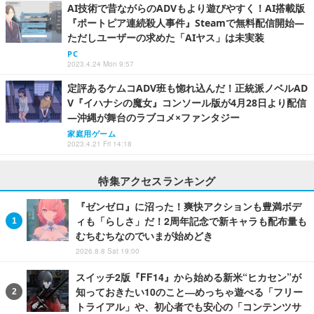
AI技術で昔ながらのADVもより遊びやすく！AI搭載版
『ポートピア連続殺人事件』Steamで無料配信開始―
ただしユーザーの求めた「AIヤス」は未実装
PC
2023.4.24 Mon 9:57
定評あるケムコADV班も惚れ込んだ！正統派ノベルAD
V『イハナシの魔女』コンソール版が4月28日より配信
―沖縄が舞台のラブコメ×ファンタジー
家庭用ゲーム
2023.4.21 Fri 14:18
特集アクセスランキング
『ゼンゼロ』に沼った！爽快アクションも豊満ボデ
ィも「らしさ」だ！2周年記念で新キャラも配布量も
むちむちなのでいまが始めどき
2026.8.8 Sat 19:00
スイッチ2版『FF14』から始める新米“ヒカセン”が
知っておきたい10のこと―めっちゃ遊べる「フリー
トライアル」や、初心者でも安心の「コンテンツサ