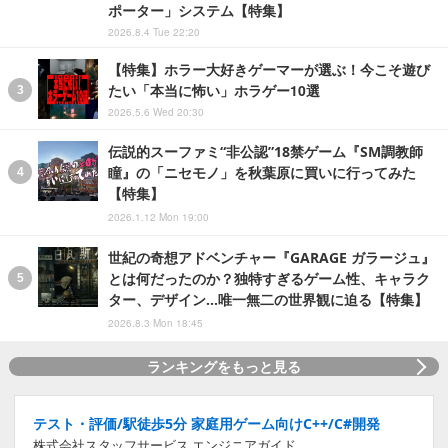
ポーター」システム【特集】
2026.8.4 Tue 22:20
【特集】ホラー大好きゲーマーが選ぶ！今こそ遊び
たい「本当に怖い」ホラゲー10選
2026.5.6 Wed 20:30
伝説的スーファミ“非公認”18禁ゲーム『SM調教師
瞳』の「ニセモノ」を秋葉原に買いに行ってみた
【特集】
2026.1.12 Mon 19:00
世紀の奇想アドベンチャー『GARAGE ガラージュ』
とは何だったのか？独特すぎるゲーム性、キャラク
ター、デザイン…唯一無二の世界観に迫る【特集】
2026.8.3 Mon 18:45
ランキングをもっと見る
テスト・評価/駅徒歩5分 家庭用ゲーム向けC++/C#開発
株式会社スタッフサービス エンジニアガイド