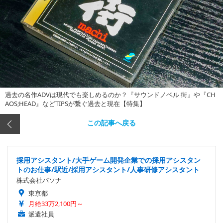
過去の名作ADVは現代でも楽しめるのか？『サウンドノベル 街』や『CH
AOS;HEAD』などTIPSが繋ぐ過去と現在【特集】
この記事へ戻る
採用アシスタント/大手ゲーム開発企業での採用アシスタン
トのお仕事/駅近/採用アシスタント/人事研修アシスタント
株式会社パソナ
東京都
月給33万2,100円～
派遣社員