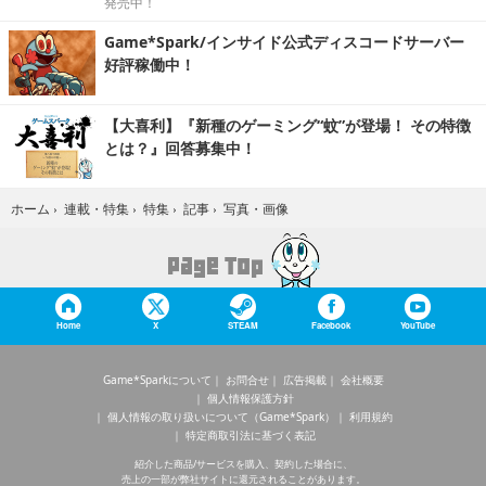
発売中！
Game*Spark/インサイド公式ディスコードサーバー
好評稼働中！
【大喜利】『新種のゲーミング“蚊”が登場！ その特徴
とは？』回答募集中！
写真・画像
ホーム
›
連載・特集
›
特集
›
記事
›
Home
X
STEAM
Facebook
YouTube
Game*Sparkについて
お問合せ
広告掲載
会社概要
個人情報保護方針
個人情報の取り扱いについて（Game*Spark）
利用規約
特定商取引法に基づく表記
紹介した商品/サービスを購入、契約した場合に、
売上の一部が弊社サイトに還元されることがあります。