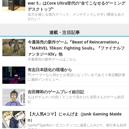
wer 5」はCore Ultra世代の“全てこなせるゲーミング
デスクトップ”
迫力を感じる強力スペック。メンテナンスしやすい構造もあり
がたい！
連載・注目記事
今週発売の新作ゲーム『Beast of Reincarnation』
『MARVEL Tōkon: Fighting Souls』『ファイナルフ
ァンタジーXIV』他
今週発売の新作ゲームはこちら。
有志日本語化の現場から
PCゲーマーなら何かとお世話になっているであろう有志翻訳者
に連続インタビュー。
吉田輝和のゲームプレイ絵日記
もはやゲムスパの顔！どこかで見かけた吉田さんのゲーム絵日
記
【大人気4コマ】じゃんげま（Junk Gaming Maide
n）
Game*Sparkの一大コンテンツに成長した4コマ。単行本も好評