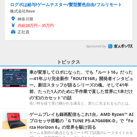
ログボは給与!ゲームテスター/髪型髪色自由/フルリモート
株式会社Reve
神奈川県
月給28万円～35万円
正社員
Sponsored by
トピックス
車が変形してロボになった、でも『ルート16』だった
―41年ぶり完全新作『ROUTE16R』開発者インタビュ
ー。新旧スタッフが語るシリーズの魂。そして41年
前、たった1人のために手作業で直した世界に1本だけ
の“幻のカセット”の話
長い時を経て受け継がれる過去と、新たに生まれるものとは。
ゲームプレイも録画配信もこれ1台。AMD Ryzen™ AI
プロセッサ搭載の「G TUNE P5-A7G60BK-D」で『Fo
rza Horizon 6』の世界を駆け回る
ゲーム＆制作の拠点となるノートPCで話題のレースタイトルを