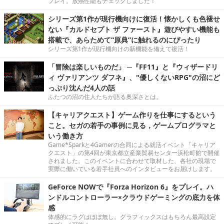
プレイ。放熱性能もチェックしました！
シリーズ第1作が現行機向けに復活！懐かしくも色褪せ
ない『カルドセプト ザ ファースト』遊びやすい機能も
搭載で、あらためて“原典”に触れるのにぴったり
シリーズ第1作が現行機向けの新機能を備えて復活！
「冒険は楽しいものだ」 ─『FF11』と『ウィザードリ
ィ ヴァリアンツ ダフネ』、"優しくないRPG"の沼にど
っぷり沈んだ4人の話
ふたつの沼の住人たちが語る奥深さとは。
【キャリアクエスト】ゲーム作りを仕事にするという
こと。セガの若手の事例に見る，ゲームプログラマと
いう働き方
Game*Sparkと4Gamerの合同による就活イベント「キャリア
クエスト」の第4回が東京都立産業貿易センター浜松町館で開催
されました。このイベントに合わせて取材した、各社の現場で
実際に働いている若手社員へのインタビューをお届けします。
GeForce NOWで『Forza Horizon 6』をプレイ。ハ
ンドルコントローラー×クラウドゲーミングの底力を体
感
体感的にラグはほぼ無し。グラフィックスはもちろん最高設定