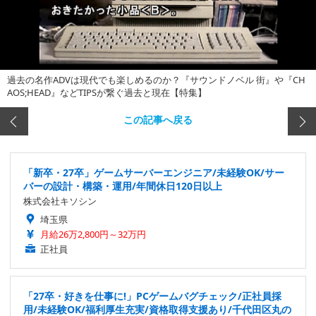
過去の名作ADVは現代でも楽しめるのか？『サウンドノベル 街』や『CH
AOS;HEAD』などTIPSが繋ぐ過去と現在【特集】
この記事へ戻る
「新卒・27卒」ゲームサーバーエンジニア/未経験OK/サー
バーの設計・構築・運用/年間休日120日以上
株式会社キソシン
埼玉県
月給26万2,800円～32万円
正社員
「27卒・好きを仕事に!」PCゲームバグチェック/正社員採
用/未経験OK/福利厚生充実/資格取得支援あり/千代田区丸の