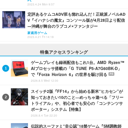
PC
2023.4.24 Mon 9:57
定評あるケムコADV班も惚れ込んだ！正統派ノベルAD
V『イハナシの魔女』コンソール版が4月28日より配信
―沖縄が舞台のラブコメ×ファンタジー
家庭用ゲーム
2023.4.21 Fri 14:18
特集アクセスランキング
ゲームプレイも録画配信もこれ1台。AMD Ryzen™
AIプロセッサ搭載の「G TUNE P5-A7G60BK-D」
で『Forza Horizon 6』の世界を駆け回る
PR
2026.8.5 Wed 12:00
スイッチ2版『FF14』から始める新米“ヒカセン”が
知っておきたい10のこと―めっちゃ遊べる「フリー
トライアル」や、初心者でも安心の「コンテンツサ
ポーター」システム【特集】
2026.8.4 Tue 22:20
伝説的スーファミ“非公認”18禁ゲーム『SM調教師