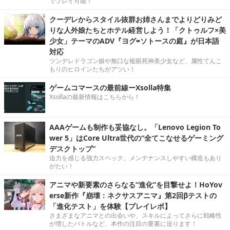
でプレイ可能！
クーデレからスタイル抜群お姉さんまでよりどりみど
りな人外娘たちとホテル経営しよう！「クトゥルフ×美
少女」テーマのADV『ヨグ=ソトースの庭』が日本語
対応
ツンデレドラゴン娘や無口な複眼死神美少女など、属性てんこ
もりのヒロインたちがアツい！
ゲームコマースの最前線ーXsolla特集
Xsollaの最新情報はこちらから！
AAAゲームも制作も妥協なし。「Lenovo Legion To
wer 5」はCore Ultra世代の“全てこなせるゲーミング
デスクトップ”
迫力を感じる強力スペック。メンテナンスしやすい構造もあり
がたい！
アニマや新要素のさらなる“進化”を目撃せよ！HoYov
erse新作『崩壊：ネクサスアニマ』第2回βテストの
「進化テスト」を体験【プレイレポ】
さまざまなアニマとの出会いや、スキルによってさらに戦略性
が増したバトルなど、本作の注目の要素に迫ります！