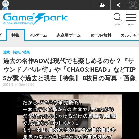
search
menu
グ
特集
PCゲーム
家庭用ゲーム
セール/無料
カルチャ
連載・特集
特集
過去の名作ADVは現代でも楽しめるのか？『サ
ウンドノベル 街』や『CHAOS;HEAD』などTIP
Sが繋ぐ過去と現在【特集】 8枚目の写真・画像
2023.5.14 Sun 19:00