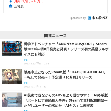
月給31万円～45万円
正社員
Sponsored by
関連ニュース
科学アドベンチャー『ANONYMOUS;CODE』Steam
版2023年9月8日発売と発表！シリーズ初の英語フルボ
イスにも対応
PC
2023.3.22 Wed 10:03
販売中止となったSteam版『CHAOS;HEAD NOAH』
一転して発売へ！予定通り10月8日リリース
PC
2022.10.7 Fri 11:43
AI技術で昔ながらのADVもより遊びやすく！AI搭載版
『ポートピア連続殺人事件』Steamで無料配信開始―
ただしユーザーの求めた「AIヤス」は未実装