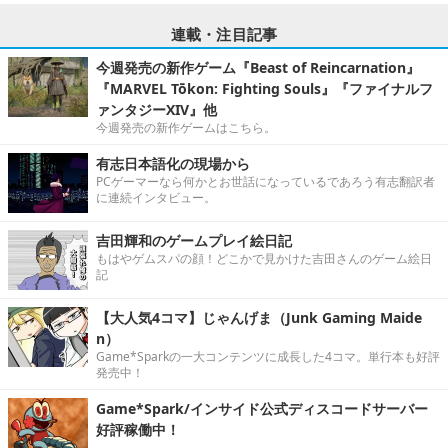
連載・注目記事
今週発売の新作ゲーム『Beast of Reincarnation』
『MARVEL Tōkon: Fighting Souls』『ファイナルフ
ァンタジーXIV』他
今週発売の新作ゲームはこちら。
有志日本語化の現場から
PCゲーマーなら何かとお世話になっているであろう有志翻訳者
に連続インタビュー。
吉田輝和のゲームプレイ絵日記
もはやゲムスパの顔！どこかで見かけた吉田さんのゲーム絵日
記
【大人気4コマ】じゃんげま（Junk Gaming Maide
n）
Game*Sparkの一大コンテンツに成長した4コマ。単行本も好評
発売中！
Game*Spark/インサイド公式ディスコードサーバー
好評稼働中！