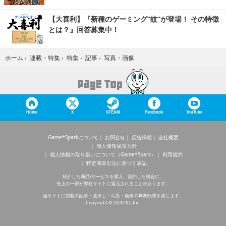
【大喜利】『新種のゲーミング“蚊”が登場！ その特徴
とは？』回答募集中！
写真・画像
ホーム
›
連載・特集
›
特集
›
記事
›
Home
X
STEAM
Facebook
YouTube
Game*Sparkについて
お問合せ
広告掲載
会社概要
個人情報保護方針
個人情報の取り扱いについて（Game*Spark）
利用規約
特定商取引法に基づく表記
紹介した商品/サービスを購入、契約した場合に、
売上の一部が弊社サイトに還元されることがあります。
当サイトに掲載の記事・見出し・写真・画像の無断転載を禁じます。
Copyright © 2026 IID, Inc.