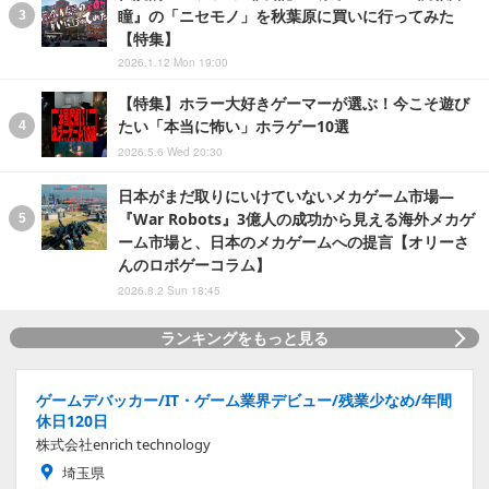
瞳』の「ニセモノ」を秋葉原に買いに行ってみた
【特集】
2026.1.12 Mon 19:00
【特集】ホラー大好きゲーマーが選ぶ！今こそ遊び
たい「本当に怖い」ホラゲー10選
2026.5.6 Wed 20:30
日本がまだ取りにいけていないメカゲーム市場―
『War Robots』3億人の成功から見える海外メカゲ
ーム市場と、日本のメカゲームへの提言【オリーさ
んのロボゲーコラム】
2026.8.2 Sun 18:45
ランキングをもっと見る
ゲームデバッカー/IT・ゲーム業界デビュー/残業少なめ/年間
休日120日
株式会社enrich technology
埼玉県