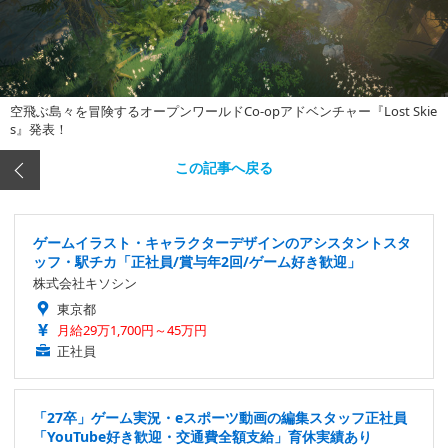
空飛ぶ島々を冒険するオープンワールドCo-opアドベンチャー『Lost Skie
s』発表！
この記事へ戻る
ゲームイラスト・キャラクターデザインのアシスタントスタ
ッフ・駅チカ「正社員/賞与年2回/ゲーム好き歓迎」
株式会社キソシン
東京都
月給29万1,700円～45万円
正社員
「27卒」ゲーム実況・eスポーツ動画の編集スタッフ正社員
「YouTube好き歓迎・交通費全額支給」育休実績あり