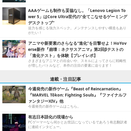
AAAゲームも制作も妥協なし。「Lenovo Legion To
wer 5」はCore Ultra世代の“全てこなせるゲーミング
デスクトップ”
迫力を感じる強力スペック。メンテナンスしやすい構造もあり
がたい！
アニマや新要素のさらなる“進化”を目撃せよ！HoYov
erse新作『崩壊：ネクサスアニマ』第2回βテストの
「進化テスト」を体験【プレイレポ】
さまざまなアニマとの出会いや、スキルによってさらに戦略性
が増したバトルなど、本作の注目の要素に迫ります！
連載・注目記事
今週発売の新作ゲーム『Beast of Reincarnation』
『MARVEL Tōkon: Fighting Souls』『ファイナルフ
ァンタジーXIV』他
今週発売の新作ゲームはこちら。
有志日本語化の現場から
PCゲーマーなら何かとお世話になっているであろう有志翻訳者
に連続インタビュー。