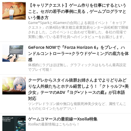
【キャリアクエスト】ゲーム作りを仕事にするという
こと。セガの若手の事例に見る，ゲームプログラマと
いう働き方
Game*Sparkと4Gamerの合同による就活イベント「キャリア
クエスト」の第4回が東京都立産業貿易センター浜松町館で開催
されました。このイベントに合わせて取材した、各社の現場で
実際に働いている若手社員へのインタビューをお届けします。
GeForce NOWで『Forza Horizon 6』をプレイ。ハ
ンドルコントローラー×クラウドゲーミングの底力を体
感
体感的にラグはほぼ無し。グラフィックスはもちろん最高設定
でプレイ可能！
クーデレからスタイル抜群お姉さんまでよりどりみど
りな人外娘たちとホテル経営しよう！「クトゥルフ×美
少女」テーマのADV『ヨグ=ソトースの庭』が日本語
対応
ツンデレドラゴン娘や無口な複眼死神美少女など、属性てんこ
もりのヒロインたちがアツい！
ゲームコマースの最前線ーXsolla特集
Xsollaの最新情報はこちらから！