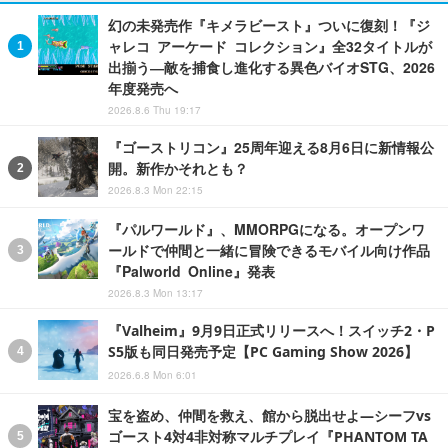
幻の未発売作『キメラビースト』ついに復刻！『ジ
ャレコ アーケード コレクション』全32タイトルが
出揃う―敵を捕食し進化する異色バイオSTG、2026
年度発売へ
2026.8.6 Thu 19:17
『ゴーストリコン』25周年迎える8月6日に新情報公
開。新作かそれとも？
2026.8.3 Mon 22:15
『パルワールド』、MMORPGになる。オープンワ
ールドで仲間と一緒に冒険できるモバイル向け作品
『Palworld Online』発表
2026.8.3 Mon 13:17
『Valheim』9月9日正式リリースへ！スイッチ2・P
S5版も同日発売予定【PC Gaming Show 2026】
2026.6.8 Mon 6:01
宝を盗め、仲間を救え、館から脱出せよ―シーフvs
ゴースト4対4非対称マルチプレイ『PHANTOM TA