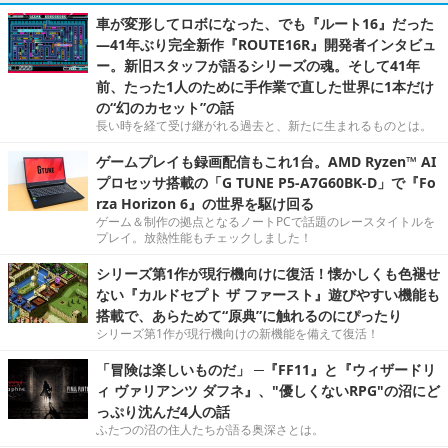
車が変形してロボになった、でも『ルート16』だった
―41年ぶり完全新作『ROUTE16R』開発者インタビュ
ー。新旧スタッフが語るシリーズの魂。そして41年
前、たった1人のために手作業で直した世界に1本だけ
の“幻のカセット”の話
長い時を経て受け継がれる過去と、新たに生まれるものとは。
ゲームプレイも録画配信もこれ1台。AMD Ryzen™ AI
プロセッサ搭載の「G TUNE P5-A7G60BK-D」で『Fo
rza Horizon 6』の世界を駆け回る
ゲーム＆制作の拠点となるノートPCで話題のレースタイトルを
プレイ。放熱性能もチェックしました！
シリーズ第1作が現行機向けに復活！懐かしくも色褪せ
ない『カルドセプト ザ ファースト』遊びやすい機能も
搭載で、あらためて“原典”に触れるのにぴったり
シリーズ第1作が現行機向けの新機能を備えて復活！
「冒険は楽しいものだ」 ─『FF11』と『ウィザードリ
ィ ヴァリアンツ ダフネ』、"優しくないRPG"の沼にど
っぷり沈んだ4人の話
ふたつの沼の住人たちが語る奥深さとは。