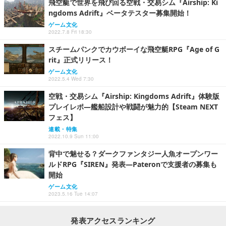
飛空艇で世界を飛び回る空戦・交易シム『Airship: Ki
ngdoms Adrift』ベータテスター募集開始！
ゲーム文化
2022.7.8 Fri 18:30
スチームパンクでカウボーイな飛空艇RPG『Age of G
rit』正式リリース！
ゲーム文化
2022.5.4 Wed 7:30
空戦・交易シム『Airship: Kingdoms Adrift』体験版
プレイレポ―艦船設計や戦闘が魅力的【Steam NEXT
フェス】
連載・特集
2022.10.9 Sun 11:00
背中で魅せる？ダークファンタジー人魚オープンワー
ルドRPG『SIREN』発表―Pateronで支援者の募集も
開始
ゲーム文化
2023.5.16 Tue 14:07
発表アクセスランキング