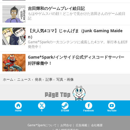
吉田輝和のゲームプレイ絵日記
もはやゲムスパの顔！どこかで見かけた吉田さんのゲーム絵日
記
【大人気4コマ】じゃんげま（Junk Gaming Maide
n）
Game*Sparkの一大コンテンツに成長した4コマ。単行本も好評
発売中！
Game*Spark/インサイド公式ディスコードサーバー
好評稼働中！
写真・画像
ホーム
›
ニュース
›
発表
›
記事
›
Home
X
STEAM
Facebook
YouTube
Game*Sparkについて
お問合せ
広告掲載
会社概要