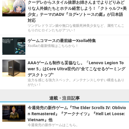
クーデレからスタイル抜群お姉さんまでよりどりみど
りな人外娘たちとホテル経営しよう！「クトゥルフ×美
少女」テーマのADV『ヨグ=ソトースの庭』が日本語
対応
ツンデレドラゴン娘や無口な複眼死神美少女など、属性てんこ
もりのヒロインたちがアツい！
ゲームコマースの最前線ーXsolla特集
Xsollaの最新情報はこちらから！
AAAゲームも制作も妥協なし。「Lenovo Legion To
wer 5」はCore Ultra世代の“全てこなせるゲーミング
デスクトップ”
迫力を感じる強力スペック。メンテナンスしやすい構造もあり
がたい！
連載・注目記事
今週発売の新作ゲーム『The Elder Scrolls IV: Oblivio
n Remastered』『アークナイツ』『Hell Let Loose:
Vietnam』他
今週発売の新作ゲームはこちら。