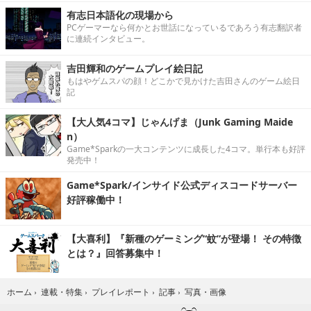
有志日本語化の現場から
PCゲーマーなら何かとお世話になっているであろう有志翻訳者
に連続インタビュー。
吉田輝和のゲームプレイ絵日記
もはやゲムスパの顔！どこかで見かけた吉田さんのゲーム絵日
記
【大人気4コマ】じゃんげま（Junk Gaming Maide
n）
Game*Sparkの一大コンテンツに成長した4コマ。単行本も好評
発売中！
Game*Spark/インサイド公式ディスコードサーバー
好評稼働中！
【大喜利】『新種のゲーミング“蚊”が登場！ その特徴
とは？』回答募集中！
写真・画像
ホーム
›
連載・特集
›
プレイレポート
›
記事
›