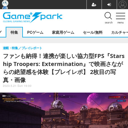
search
menu
グ
特集
PCゲーム
家庭用ゲーム
セール/無料
カルチャ
連載・特集
プレイレポート
ファンも納得！連携が楽しい協力型FPS『Stars
hip Troopers: Extermination』で映画さなが
らの絶望感を体験【プレイレポ】 2枚目の写
真・画像
2023.5.21 Sun 19:00