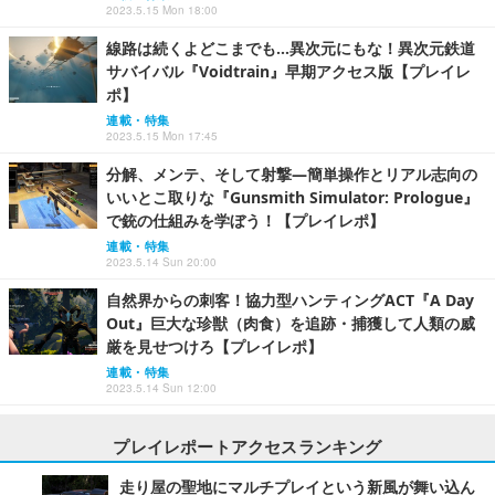
2023.5.15 Mon 18:00
線路は続くよどこまでも…異次元にもな！異次元鉄道
サバイバル『Voidtrain』早期アクセス版【プレイレ
ポ】
連載・特集
2023.5.15 Mon 17:45
分解、メンテ、そして射撃―簡単操作とリアル志向の
いいとこ取りな『Gunsmith Simulator: Prologue』
で銃の仕組みを学ぼう！【プレイレポ】
連載・特集
2023.5.14 Sun 20:00
自然界からの刺客！協力型ハンティングACT『A Day
Out』巨大な珍獣（肉食）を追跡・捕獲して人類の威
厳を見せつけろ【プレイレポ】
連載・特集
2023.5.14 Sun 12:00
プレイレポートアクセスランキング
走り屋の聖地にマルチプレイという新風が舞い込ん