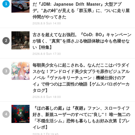
だ『JDM: Japanese Drift Master』大型アプ
デ。“あの峠”が見える「群玉県」に、ついに走り屋
仲間がやってきた
2026.8.9 Sun 14:00
古さを超えてなお強烈。『CoD: BO』キャンペーン
が描く、“真実”を揺さぶる物語体験は今も色褪せな
い【特集】
2026.8.9 Sun 17:30
毎朝美少女らに起こされる。なんだここはパラダイ
スかな！アンドロイド美少女プラモ原作ビジュアル
ノベル『ヴァルキリーチューン：機械仕掛けのア
イ』で待つのは二面性の物語【ゲムスパロボゲーカ
タログ】
2026.8.9 Sun 18:00
『ほの暮しの庭』は『夜廻』ファン、スローライフ
好き、新規ユーザーのすべてに“良し”！ 唯一無二の
「不穏生活シム」恐怖も暮らしもお好み次第【プレ
イレポ】
2026.8.7 Fri 19:45