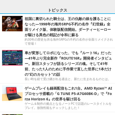
トピックス
祖国に裏切られた騎士は、王の仇敵の娘を護ることに
なった―1998年の海外SRPG不朽の名作『幻世録』全
面リメイク版、体験版配信開始。ダーティーヒーロー
が駆ける異色の戦記が令和に蘇る
約30年の歴史を誇る海外SRPGの不朽の名作が全面リメイクされ
て登場！
車が変形してロボになった、でも『ルート16』だった
―41年ぶり完全新作『ROUTE16R』開発者インタビュ
ー。新旧スタッフが語るシリーズの魂。そして41年
前、たった1人のために手作業で直した世界に1本だけ
の“幻のカセット”の話
長い時を経て受け継がれる過去と、新たに生まれるものとは。
ゲームプレイも録画配信もこれ1台。AMD Ryzen™ AI
プロセッサ搭載の「G TUNE P5-A7G60BK-D」で『Fo
rza Horizon 6』の世界を駆け回る
ゲーム＆制作の拠点となるノートPCで話題のレースタイトルを
プレイ。放熱性能もチェックしました！