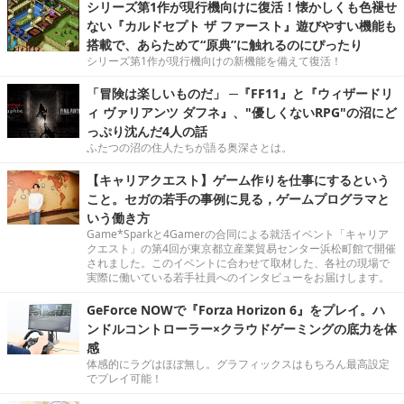
シリーズ第1作が現行機向けに復活！懐かしくも色褪せ
ない『カルドセプト ザ ファースト』遊びやすい機能も
搭載で、あらためて“原典”に触れるのにぴったり
シリーズ第1作が現行機向けの新機能を備えて復活！
「冒険は楽しいものだ」 ─『FF11』と『ウィザードリ
ィ ヴァリアンツ ダフネ』、"優しくないRPG"の沼にど
っぷり沈んだ4人の話
ふたつの沼の住人たちが語る奥深さとは。
【キャリアクエスト】ゲーム作りを仕事にするという
こと。セガの若手の事例に見る，ゲームプログラマと
いう働き方
Game*Sparkと4Gamerの合同による就活イベント「キャリア
クエスト」の第4回が東京都立産業貿易センター浜松町館で開催
されました。このイベントに合わせて取材した、各社の現場で
実際に働いている若手社員へのインタビューをお届けします。
GeForce NOWで『Forza Horizon 6』をプレイ。ハ
ンドルコントローラー×クラウドゲーミングの底力を体
感
体感的にラグはほぼ無し。グラフィックスはもちろん最高設定
でプレイ可能！