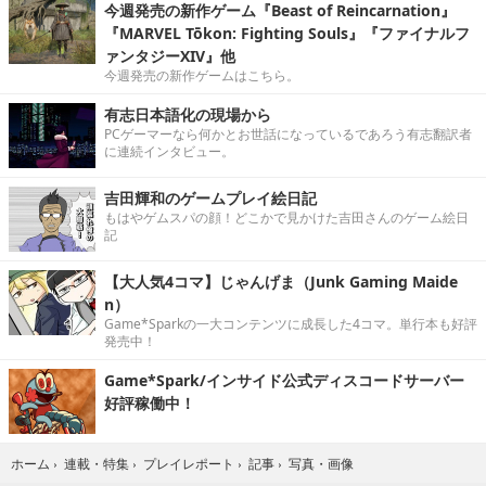
今週発売の新作ゲーム『Beast of Reincarnation』
『MARVEL Tōkon: Fighting Souls』『ファイナルフ
ァンタジーXIV』他
今週発売の新作ゲームはこちら。
有志日本語化の現場から
PCゲーマーなら何かとお世話になっているであろう有志翻訳者
に連続インタビュー。
吉田輝和のゲームプレイ絵日記
もはやゲムスパの顔！どこかで見かけた吉田さんのゲーム絵日
記
【大人気4コマ】じゃんげま（Junk Gaming Maide
n）
Game*Sparkの一大コンテンツに成長した4コマ。単行本も好評
発売中！
Game*Spark/インサイド公式ディスコードサーバー
好評稼働中！
写真・画像
ホーム
›
連載・特集
›
プレイレポート
›
記事
›