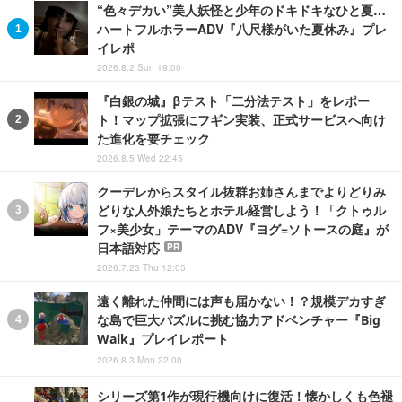
“色々デカい”美人妖怪と少年のドキドキなひと夏…
ハートフルホラーADV『八尺様がいた夏休み』プレ
イレポ
2026.8.2 Sun 19:00
『白銀の城』βテスト「二分法テスト」をレポー
ト！マップ拡張にフギン実装、正式サービスへ向け
た進化を要チェック
2026.8.5 Wed 22:45
クーデレからスタイル抜群お姉さんまでよりどりみ
どりな人外娘たちとホテル経営しよう！「クトゥル
フ×美少女」テーマのADV『ヨグ=ソトースの庭』が
日本語対応
PR
2026.7.23 Thu 12:05
遠く離れた仲間には声も届かない！？規模デカすぎ
な島で巨大パズルに挑む協力アドベンチャー『Big
Walk』プレイレポート
2026.8.3 Mon 22:00
シリーズ第1作が現行機向けに復活！懐かしくも色褪