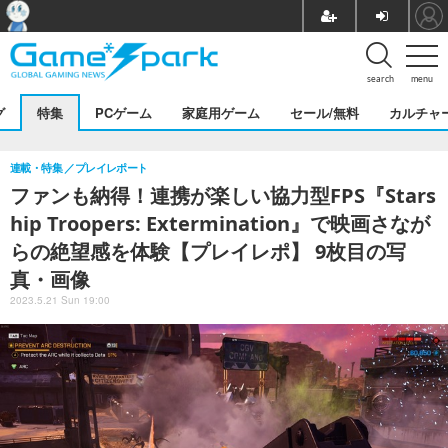
search
menu
グ
特集
PCゲーム
家庭用ゲーム
セール/無料
カルチャ
連載・特集
プレイレポート
ファンも納得！連携が楽しい協力型FPS『Stars
hip Troopers: Extermination』で映画さなが
らの絶望感を体験【プレイレポ】 9枚目の写
真・画像
2023.5.21 Sun 19:00