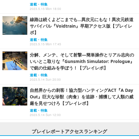
連載・特集
2023.5.15 Mon 18:00
線路は続くよどこまでも…異次元にもな！異次元鉄道
サバイバル『Voidtrain』早期アクセス版【プレイレ
ポ】
連載・特集
2023.5.15 Mon 17:45
分解、メンテ、そして射撃―簡単操作とリアル志向の
いいとこ取りな『Gunsmith Simulator: Prologue』
で銃の仕組みを学ぼう！【プレイレポ】
連載・特集
2023.5.14 Sun 20:00
自然界からの刺客！協力型ハンティングACT『A Day
Out』巨大な珍獣（肉食）を追跡・捕獲して人類の威
厳を見せつけろ【プレイレポ】
連載・特集
2023.5.14 Sun 12:00
プレイレポートアクセスランキング