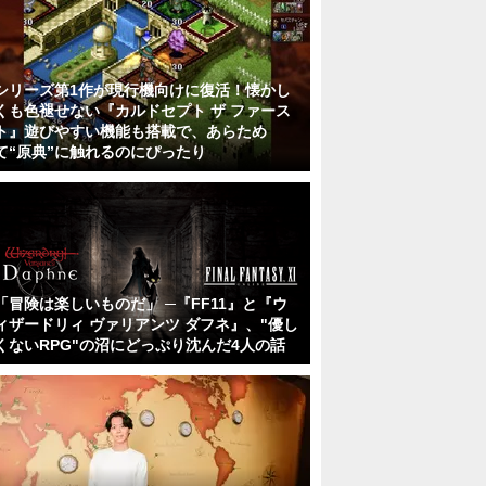
シリーズ第1作が現行機向けに復活！懐かし
くも色褪せない『カルドセプト ザ ファース
ト』遊びやすい機能も搭載で、あらため
て“原典”に触れるのにぴったり
「冒険は楽しいものだ」 ─『FF11』と『ウ
ィザードリィ ヴァリアンツ ダフネ』、"優し
くないRPG"の沼にどっぷり沈んだ4人の話