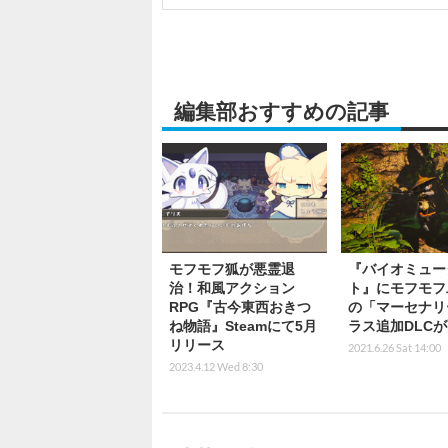
編集部おすすめの記事
モフモフ狐が悪霊退
『バイオミュー
治！和風アクション
ト』にモフモフ
RPG『古今東西おきつ
の「マーセナリ
ね物語』Steamにて5月
ラス追加DLC
リリース
2021.6.26 Sat 14:00
2023.4.12 Wed 8:30