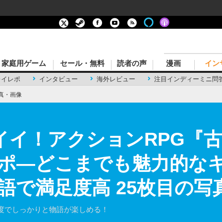
家庭用ゲーム
セール・無料
読者の声
漫画
イン
レイレポ
インタビュー
海外レビュー
注目インディーミニ問
真・画像
イイ！アクションRPG『
ポ―どこまでも魅力的な
語で満足度高 25枚目の写
度でしっかりと物語が楽しめる！