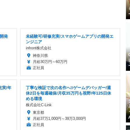
ム開発
未経験可/研修充実/スマホゲームアプリの開発エ
ンジニア
infront株式会社
神奈川県
月給30万円～60万円
正社員
充実/年
丁寧な検証で次の名作へ!/ゲームデバッガー/週
休2日を毎週確保/月収35万円も視野/年125日休
める環境
株式会社C-Link
東京都
月給37万1,000円～39万3,000円
正社員