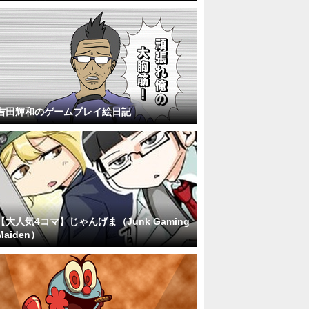
吉田輝和のゲームプレイ絵日記
【大人気4コマ】じゃんげま（Junk Gaming
Maiden）