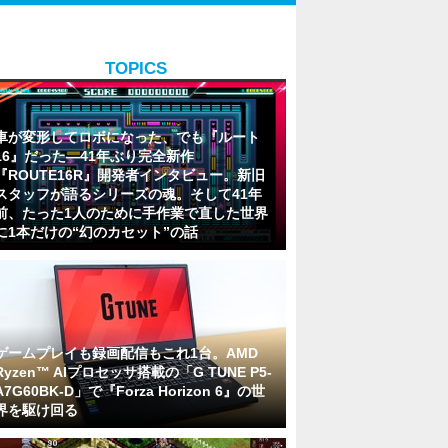
TOPICS
車が変形してロボになった、でも『ルート
16』だった―41年ぶり完全新作
『ROUTE16R』開発者インタビュー。新旧
スタッフが語るシリーズの魂。そして41年
前、たった1人のために手作業で直した世界
に1本だけの“幻のカセット”の話
ゲームプレイも録画配信もこれ1台。AMD
Ryzen™ AIプロセッサ搭載の「G TUNE P5-
A7G60BK-D」で『Forza Horizon 6』の世
界を駆け回る