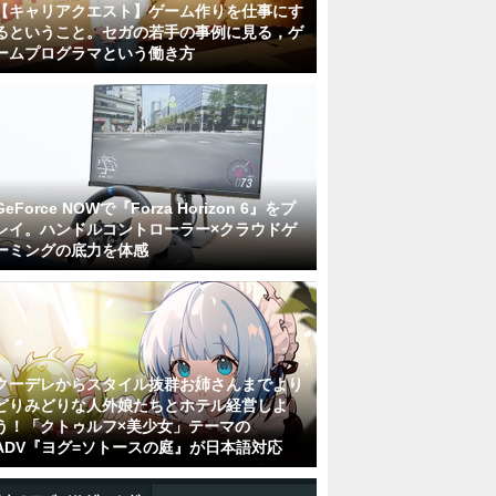
【キャリアクエスト】ゲーム作りを仕事にす
るということ。セガの若手の事例に見る，ゲ
ームプログラマという働き方
GeForce NOWで『Forza Horizon 6』をプ
レイ。ハンドルコントローラー×クラウドゲ
ーミングの底力を体感
クーデレからスタイル抜群お姉さんまでより
どりみどりな人外娘たちとホテル経営しよ
う！「クトゥルフ×美少女」テーマの
ADV『ヨグ=ソトースの庭』が日本語対応