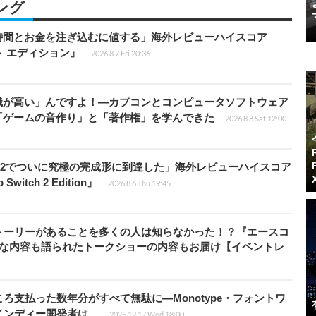
ング
時間とお金を注ぎ込むに値する」海外レビューハイスコア
ート エディション』
2026.8.7 Fri 20:36
識が高い」んですよ！―カプコンとコンピュータソフトウェア
「ゲームの音作り」と「著作権」を学んできた
2026.8.8 Sat 12:00
チ2でついに究極の完成形に到達した」海外レビューハイスコア
witch 2 Edition』
2026.8.6 Thu 19:45
トーリーがあることを多くの人は知らなかった！？『エースコ
的な内容も語られたトークショーの内容もお届け【イベントレ
ろ支払った数年分がすべて無駄に―Monotype・フォントワ
インディー開発者は…
2025.12.17 Wed 18:00