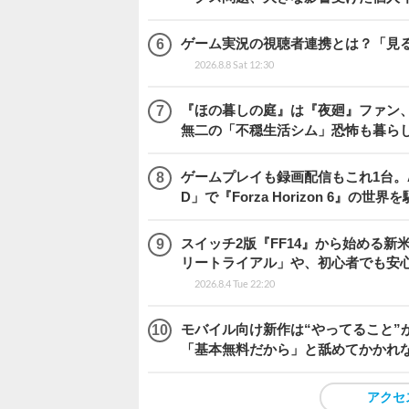
ゲーム実況の視聴者連携とは？「見るだ
2026.8.8 Sat 12:30
『ほの暮しの庭』は『夜廻』ファン、
無二の「不穏生活シム」恐怖も暮ら
ゲームプレイも録画配信もこれ1台。AMD 
D」で『Forza Horizon 6』の世界
スイッチ2版『FF14』から始める新
リートライアル」や、初心者でも安
2026.8.4 Tue 22:20
モバイル向け新作は“やってること”が
「基本無料だから」と舐めてかかれ
アクセ