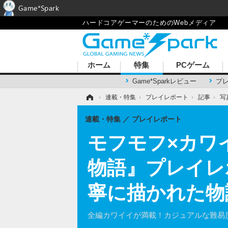
Game*Spark
ハードコアゲーマーのためのWebメディア
ホーム
特集
PCゲーム
Game*Sparkレビュー
プ
ホーム
›
連載・特集
›
プレイレポート
›
記事
›
写
連載・特集
プレイレポート
モフモフ×カワ
物語』プレイレ
寧に描かれた物
全編カワイイが満載！カジュアルな難易