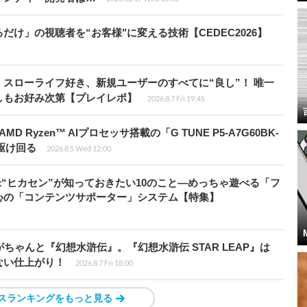
け」の視聴者を“お客様"に変える技術【CEDEC2026】
スローライフ好き、新規ユーザーのすべてに“良し”！ 唯一
しもお好み次第【プレイレポ】
2026.8.7 Fri 19:45
Ryzen™ AIプロセッサ搭載の「G TUNE P5-A7G60BK-
を駆け回る
2026.8.5 Wed 12:00
米“ヒカセン”が知っておきたい10のこと―めっちゃ遊べる「フ
心の「コンテンツサポーター」システム【特集】
ちゃんと『幻想水滸伝』。『幻想水滸伝 STAR LEAP』は
ない仕上がり！
2026.8.7 Fri 18:00
スランキングをもっと見る