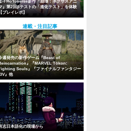
よ！HoYoverse新作『崩壊：ネクサスアニ
マ』第2回βテストの「進化テスト」を体験
【プレイレポ】
連載・注目記事
今週発売の新作ゲーム『Beast of
Reincarnation』『MARVEL Tōkon:
Fighting Souls』『ファイナルファンタジー
XIV』他
有志日本語化の現場から