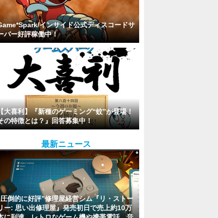
Game*Spark/インサイド公式ディスコードサ
ーバー好評稼働中！
【大喜利】『新種のゲーミング“蚊”が登場！
その特徴とは？』回答募集中！
最新ニュース
“圧倒的に好評”修理屋経営シム『リ・ストー
リー: 思い出修理屋』発売初日で売上約10万
本に到達。レトロなゲーム機や携帯電話、音