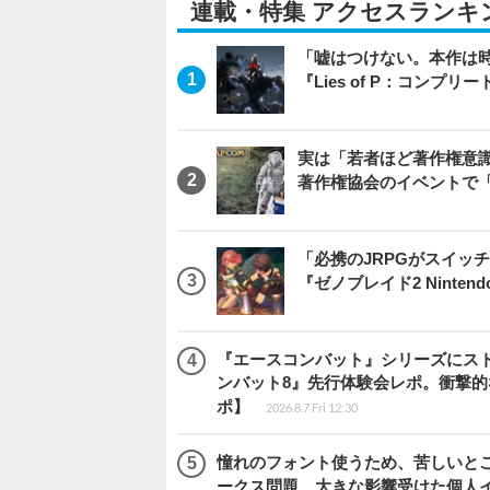
連載・特集 アクセスランキ
「嘘はつけない。本作は
『Lies of P：コンプリ
実は「若者ほど著作権意
著作権協会のイベントで
「必携のJRPGがスイッ
『ゼノブレイド2 Nintendo S
『エースコンバット』シリーズにス
ンバット8』先行体験会レポ。衝撃
ポ】
2026.8.7 Fri 12:30
憧れのフォント使うため、苦しいとこ
ークス問題、大きな影響受けた個人