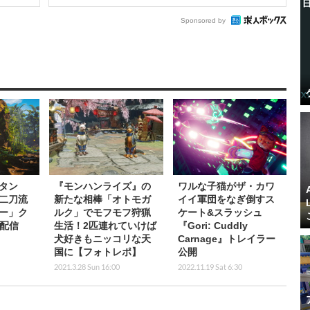
Sponsored by
タン
『モンハンライズ』の
ワルな子猫がザ・カワ
二刀流
新たな相棒「オトモガ
イイ軍団をなぎ倒すス
ー」ク
ルク」でモフモフ狩猟
ケート&スラッシュ
が配信
生活！2匹連れていけば
『Gori: Cuddly
犬好きもニッコリな天
Carnage』トレイラー
国に【フォトレポ】
公開
2021.3.28 Sun 16:00
2022.11.19 Sat 6:30