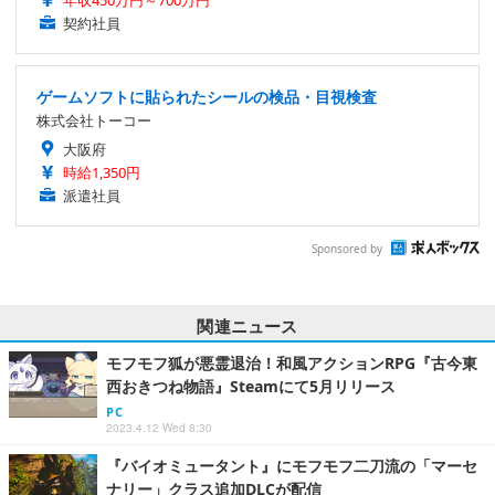
年収450万円～700万円
契約社員
ゲームソフトに貼られたシールの検品・目視検査
株式会社トーコー
大阪府
時給1,350円
派遣社員
Sponsored by
関連ニュース
モフモフ狐が悪霊退治！和風アクションRPG『古今東
西おきつね物語』Steamにて5月リリース
PC
2023.4.12 Wed 8:30
『バイオミュータント』にモフモフ二刀流の「マーセ
ナリー」クラス追加DLCが配信