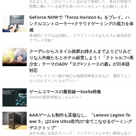
されました。このイベントに合わせて取材した、各社の現場で
実際に働いている若手社員へのインタビューをお届けします。
GeForce NOWで『Forza Horizon 6』をプレイ。ハ
ンドルコントローラー×クラウドゲーミングの底力を体
感
体感的にラグはほぼ無し。グラフィックスはもちろん最高設定
でプレイ可能！
クーデレからスタイル抜群お姉さんまでよりどりみど
りな人外娘たちとホテル経営しよう！「クトゥルフ×美
少女」テーマのADV『ヨグ=ソトースの庭』が日本語
対応
ツンデレドラゴン娘や無口な複眼死神美少女など、属性てんこ
もりのヒロインたちがアツい！
ゲームコマースの最前線ーXsolla特集
Xsollaの最新情報はこちらから！
AAAゲームも制作も妥協なし。「Lenovo Legion To
wer 5」はCore Ultra世代の“全てこなせるゲーミング
デスクトップ”
迫力を感じる強力スペック。メンテナンスしやすい構造もあり