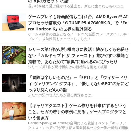
の“幻のカセット”の話
長い時を経て受け継がれる過去と、新たに生まれるものとは。
ゲームプレイも録画配信もこれ1台。AMD Ryzen™ AI
プロセッサ搭載の「G TUNE P5-A7G60BK-D」で『Fo
rza Horizon 6』の世界を駆け回る
ゲーム＆制作の拠点となるノートPCで話題のレースタイトルを
プレイ。放熱性能もチェックしました！
シリーズ第1作が現行機向けに復活！懐かしくも色褪せ
ない『カルドセプト ザ ファースト』遊びやすい機能も
搭載で、あらためて“原典”に触れるのにぴったり
シリーズ第1作が現行機向けの新機能を備えて復活！
「冒険は楽しいものだ」 ─『FF11』と『ウィザードリ
ィ ヴァリアンツ ダフネ』、"優しくないRPG"の沼にど
っぷり沈んだ4人の話
ふたつの沼の住人たちが語る奥深さとは。
【キャリアクエスト】ゲーム作りを仕事にするという
こと。セガの若手の事例に見る，ゲームプログラマと
いう働き方
Game*Sparkと4Gamerの合同による就活イベント「キャリア
クエスト」の第4回が東京都立産業貿易センター浜松町館で開催