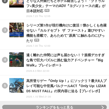
どりな人外娘たちとホテル経営しよう！「クトゥル
フ×美少女」テーマのADV『ヨグ=ソトースの庭』が
日本語対応
PR
2026.7.23 Thu 12:05
シリーズ第1作が現行機向けに復活！懐かしくも色褪
せない『カルドセプト ザ ファースト』遊びやすい
機能も搭載で、あらためて“原典”に触れるのにぴっ
たり
PR
2026.7.30 Thu 12:00
遠く離れた仲間には声も届かない！？規模デカすぎ
な島で巨大パズルに挑む協力アドベンチャー『Big
Walk』プレイレポート
2026.8.3 Mon 22:00
高所登りゲー『Only Up！』にソックリ？最大8人プ
レイ可能な中世風パルクールACT『Only Up: LIZAR
DS MUST FALL』の実内容に迫る【プレイレポ】
2025.1.15 Wed 21:00
ランキングをもっと見る