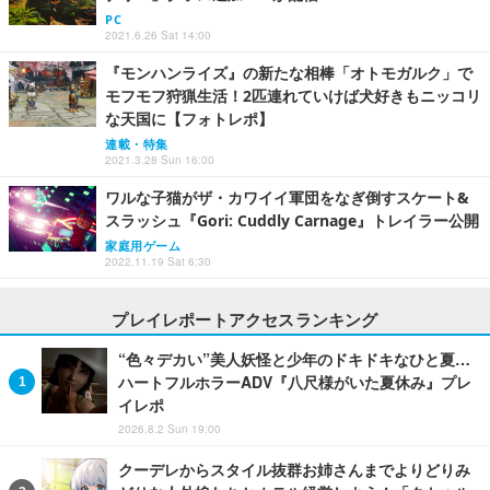
PC
2021.6.26 Sat 14:00
『モンハンライズ』の新たな相棒「オトモガルク」で
モフモフ狩猟生活！2匹連れていけば犬好きもニッコリ
な天国に【フォトレポ】
連載・特集
2021.3.28 Sun 16:00
ワルな子猫がザ・カワイイ軍団をなぎ倒すスケート&
スラッシュ『Gori: Cuddly Carnage』トレイラー公開
家庭用ゲーム
2022.11.19 Sat 6:30
プレイレポートアクセスランキング
“色々デカい”美人妖怪と少年のドキドキなひと夏…
ハートフルホラーADV『八尺様がいた夏休み』プレ
イレポ
2026.8.2 Sun 19:00
クーデレからスタイル抜群お姉さんまでよりどりみ