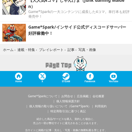
【大人気4コマ】じゃんげま（Junk Gaming Maide
n）
Game*Sparkの一大コンテンツに成長した4コマ。単行本も好評
発売中！
Game*Spark/インサイド公式ディスコードサーバー
好評稼働中！
写真・画像
ホーム
›
連載・特集
›
プレイレポート
›
記事
›
Home
X
STEAM
Facebook
YouTube
Game*Sparkについて
お問合せ
広告掲載
会社概要
個人情報保護方針
個人情報の取り扱いについて（Game*Spark）
利用規約
特定商取引法に基づく表記
紹介した商品/サービスを購入、契約した場合に、
売上の一部が弊社サイトに還元されることがあります。
当サイトに掲載の記事・見出し・写真・画像の無断転載を禁じます。