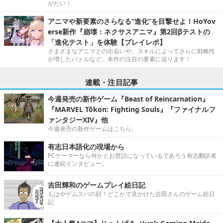
がたい！
アニマや新要素のさらなる“進化”を目撃せよ！HoYov
erse新作『崩壊：ネクサスアニマ』第2回βテストの
「進化テスト」を体験【プレイレポ】
さまざまなアニマとの出会いや、スキルによってさらに戦略性
が増したバトルなど、本作の注目の要素に迫ります！
連載・注目記事
今週発売の新作ゲーム『Beast of Reincarnation』
『MARVEL Tōkon: Fighting Souls』『ファイナルフ
ァンタジーXIV』他
今週発売の新作ゲームはこちら。
有志日本語化の現場から
PCゲーマーなら何かとお世話になっているであろう有志翻訳者
に連続インタビュー。
吉田輝和のゲームプレイ絵日記
もはやゲムスパの顔！どこかで見かけた吉田さんのゲーム絵日
記