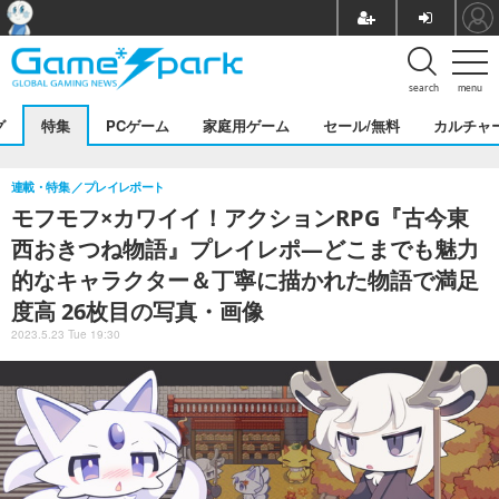
search
menu
グ
特集
PCゲーム
家庭用ゲーム
セール/無料
カルチャ
連載・特集
プレイレポート
モフモフ×カワイイ！アクションRPG『古今東
西おきつね物語』プレイレポ―どこまでも魅力
的なキャラクター＆丁寧に描かれた物語で満足
度高 26枚目の写真・画像
2023.5.23 Tue 19:30