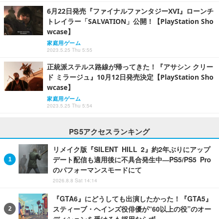
6月22日発売『ファイナルファンタジーXVI』ローンチ
トレイラー「SALVATION」公開！【PlayStation Sho
wcase】
家庭用ゲーム
2023.5.25 Thu 5:55
正統派ステルス路線が帰ってきた！『アサシン クリー
ド ミラージュ』10月12日発売決定【PlayStation Sho
wcase】
家庭用ゲーム
2023.5.25 Thu 5:54
PS5アクセスランキング
リメイク版『SILENT HILL 2』約2年ぶりにアップ
デート配信も適用後に不具合発生中―PS5/PS5 Pro
のパフォーマンスモードにて
2026.8.8 Sat 14:14
『GTA6』にどうしても出演したかった！『GTA5』
スティーブ・ヘインズ役俳優が“60以上の役”のオー