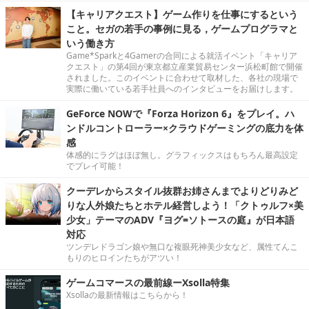
【キャリアクエスト】ゲーム作りを仕事にするという
こと。セガの若手の事例に見る，ゲームプログラマと
いう働き方
Game*Sparkと4Gamerの合同による就活イベント「キャリア
クエスト」の第4回が東京都立産業貿易センター浜松町館で開催
されました。このイベントに合わせて取材した、各社の現場で
実際に働いている若手社員へのインタビューをお届けします。
GeForce NOWで『Forza Horizon 6』をプレイ。ハ
ンドルコントローラー×クラウドゲーミングの底力を体
感
体感的にラグはほぼ無し。グラフィックスはもちろん最高設定
でプレイ可能！
クーデレからスタイル抜群お姉さんまでよりどりみど
りな人外娘たちとホテル経営しよう！「クトゥルフ×美
少女」テーマのADV『ヨグ=ソトースの庭』が日本語
対応
ツンデレドラゴン娘や無口な複眼死神美少女など、属性てんこ
もりのヒロインたちがアツい！
ゲームコマースの最前線ーXsolla特集
Xsollaの最新情報はこちらから！