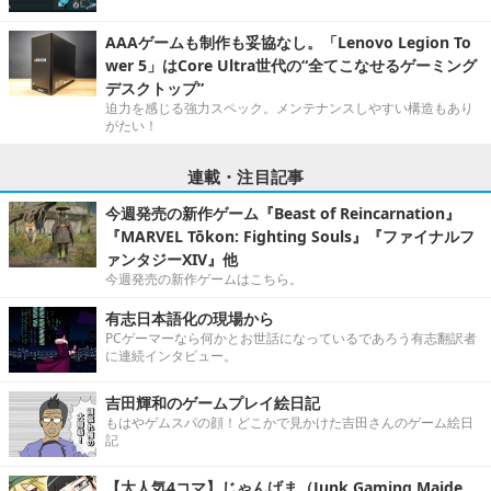
AAAゲームも制作も妥協なし。「Lenovo Legion To
wer 5」はCore Ultra世代の“全てこなせるゲーミング
デスクトップ”
迫力を感じる強力スペック。メンテナンスしやすい構造もあり
がたい！
連載・注目記事
今週発売の新作ゲーム『Beast of Reincarnation』
『MARVEL Tōkon: Fighting Souls』『ファイナルフ
ァンタジーXIV』他
今週発売の新作ゲームはこちら。
有志日本語化の現場から
PCゲーマーなら何かとお世話になっているであろう有志翻訳者
に連続インタビュー。
吉田輝和のゲームプレイ絵日記
もはやゲムスパの顔！どこかで見かけた吉田さんのゲーム絵日
記
【大人気4コマ】じゃんげま（Junk Gaming Maide