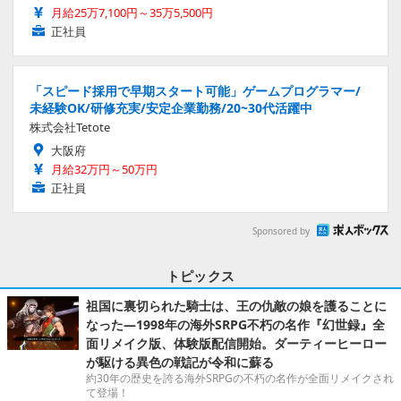
月給25万7,100円～35万5,500円
正社員
「スピード採用で早期スタート可能」ゲームプログラマー/
未経験OK/研修充実/安定企業勤務/20~30代活躍中
株式会社Tetote
大阪府
月給32万円～50万円
正社員
Sponsored by
トピックス
祖国に裏切られた騎士は、王の仇敵の娘を護ることに
なった―1998年の海外SRPG不朽の名作『幻世録』全
面リメイク版、体験版配信開始。ダーティーヒーロー
が駆ける異色の戦記が令和に蘇る
約30年の歴史を誇る海外SRPGの不朽の名作が全面リメイクされ
て登場！