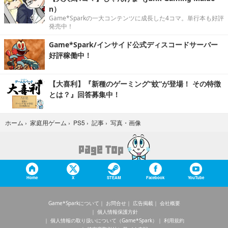
n）
Game*Sparkの一大コンテンツに成長した4コマ。単行本も好評
発売中！
Game*Spark/インサイド公式ディスコードサーバー
好評稼働中！
【大喜利】『新種のゲーミング“蚊”が登場！ その特徴
とは？』回答募集中！
写真・画像
ホーム
›
家庭用ゲーム
›
PS5
›
記事
›
Home
X
STEAM
Facebook
YouTube
Game*Sparkについて
お問合せ
広告掲載
会社概要
個人情報保護方針
個人情報の取り扱いについて（Game*Spark）
利用規約