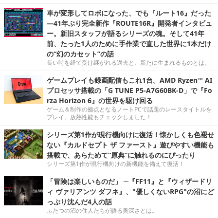
車が変形してロボになった、でも『ルート16』だった
―41年ぶり完全新作『ROUTE16R』開発者インタビュ
ー。新旧スタッフが語るシリーズの魂。そして41年
前、たった1人のために手作業で直した世界に1本だけ
の“幻のカセット”の話
長い時を経て受け継がれる過去と、新たに生まれるものとは。
ゲームプレイも録画配信もこれ1台。AMD Ryzen™ AI
プロセッサ搭載の「G TUNE P5-A7G60BK-D」で『Fo
rza Horizon 6』の世界を駆け回る
ゲーム＆制作の拠点となるノートPCで話題のレースタイトルを
プレイ。放熱性能もチェックしました！
シリーズ第1作が現行機向けに復活！懐かしくも色褪せ
ない『カルドセプト ザ ファースト』遊びやすい機能も
搭載で、あらためて“原典”に触れるのにぴったり
シリーズ第1作が現行機向けの新機能を備えて復活！
「冒険は楽しいものだ」 ─『FF11』と『ウィザードリ
ィ ヴァリアンツ ダフネ』、"優しくないRPG"の沼にど
っぷり沈んだ4人の話
ふたつの沼の住人たちが語る奥深さとは。