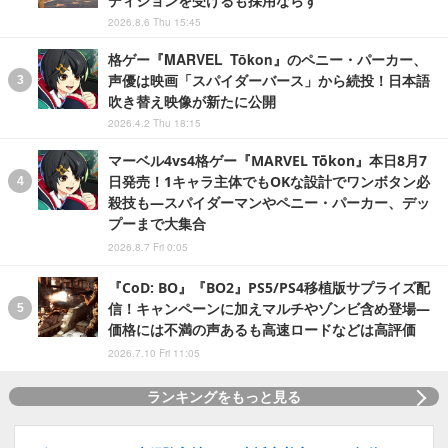
ディションを受けるも採用ならず
2026.8.6 Thu 15:45
格ゲー『MARVEL Tōkon』のペニー・パーカー、
声優は映画「スパイダーバース」から続投！日本語
吹き替え映像が新たに公開
2026.4.2 Thu 18:15
マーベル4vs4格ゲー『MARVEL Tōkon』本日8月7
日発売！1キャラ主体でもOKな設計でワンボタン必
殺技も―スパイダーマンやペニー・パーカー、デッ
プーまで大集合
2026.8.7 Fri 0:05
『CoD: BO』『BO2』PS5/PS4移植版サプライズ配
信！キャンペーンに加えマルチやゾンビ含め登場―
価格には不満の声あるも高速ロードなどは高評価
2026.7.10 Fri 11:05
ランキングをもっと見る