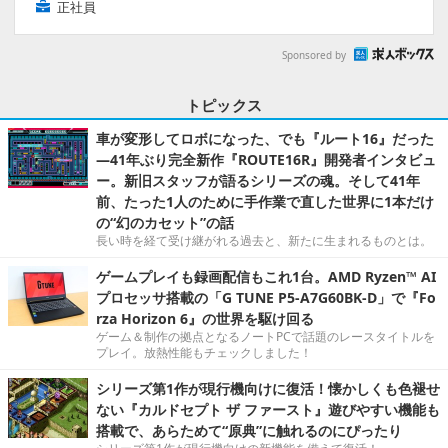
正社員
Sponsored by
トピックス
車が変形してロボになった、でも『ルート16』だった
―41年ぶり完全新作『ROUTE16R』開発者インタビュ
ー。新旧スタッフが語るシリーズの魂。そして41年
前、たった1人のために手作業で直した世界に1本だけ
の“幻のカセット”の話
長い時を経て受け継がれる過去と、新たに生まれるものとは。
ゲームプレイも録画配信もこれ1台。AMD Ryzen™ AI
プロセッサ搭載の「G TUNE P5-A7G60BK-D」で『Fo
rza Horizon 6』の世界を駆け回る
ゲーム＆制作の拠点となるノートPCで話題のレースタイトルを
プレイ。放熱性能もチェックしました！
シリーズ第1作が現行機向けに復活！懐かしくも色褪せ
ない『カルドセプト ザ ファースト』遊びやすい機能も
搭載で、あらためて“原典”に触れるのにぴったり