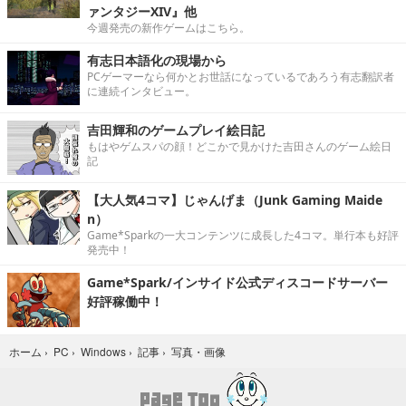
ァンタジーXIV』他
今週発売の新作ゲームはこちら。
有志日本語化の現場から
PCゲーマーなら何かとお世話になっているであろう有志翻訳者
に連続インタビュー。
吉田輝和のゲームプレイ絵日記
もはやゲムスパの顔！どこかで見かけた吉田さんのゲーム絵日
記
【大人気4コマ】じゃんげま（Junk Gaming Maide
n）
Game*Sparkの一大コンテンツに成長した4コマ。単行本も好評
発売中！
Game*Spark/インサイド公式ディスコードサーバー
好評稼働中！
写真・画像
ホーム
›
PC
›
Windows
›
記事
›