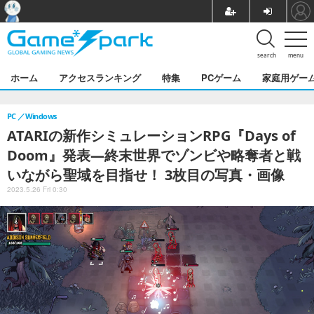
search
menu
ホーム
アクセスランキング
特集
PCゲーム
家庭用ゲー
PC
Windows
ATARIの新作シミュレーションRPG『Days of
Doom』発表―終末世界でゾンビや略奪者と戦
いながら聖域を目指せ！ 3枚目の写真・画像
2023.5.26 Fri 0:30