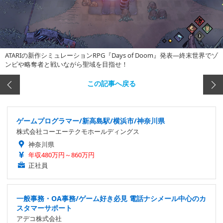
ATARIの新作シミュレーションRPG『Days of Doom』発表―終末世界でゾ
ンビや略奪者と戦いながら聖域を目指せ！
この記事へ戻る
ゲームプログラマー/新高島駅/横浜市/神奈川県
株式会社コーエーテクモホールディングス
神奈川県
年収480万円～860万円
正社員
一般事務・OA事務/ゲーム好き必見 電話ナシメール中心のカ
スタマーサポート
アデコ株式会社