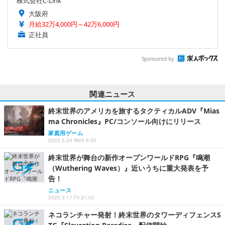
株式会社C-Link
大阪府
月給32万4,000円～42万6,000円
正社員
Sponsored by
関連ニュース
終末世界のアメリカを旅するタクティカルADV『Mias
ma Chronicles』PC/コンソール向けにリリース
家庭用ゲーム
2023.5.24 Wed 8:00
終末世界が舞台の新作オープンワールドRPG『鳴潮
（Wuthering Waves）』近いうちに重大発表を予
告！
ニュース
2023.3.17 Fri 21:00
ネコランチャー発射！終末世界のタワーディフェンスS