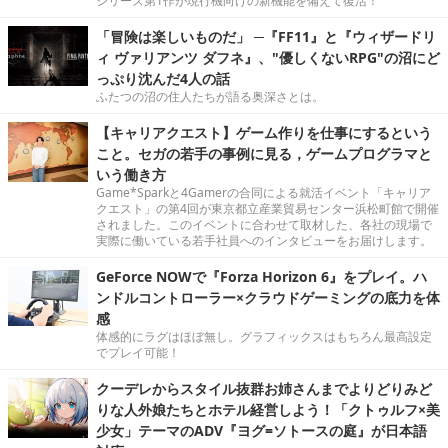
シリーズ第1作が現行機向けの新機能を備えて復活！
「冒険は楽しいものだ」 ─『FF11』と『ウィザードリ
ィ ヴァリアンツ ダフネ』、"優しくないRPG"の沼にど
っぷり沈んだ4人の話
ふたつの沼の住人たちが語る奥深さとは。
【キャリアクエスト】ゲーム作りを仕事にするという
こと。セガの若手の事例に見る，ゲームプログラマと
いう働き方
Game*Sparkと4Gamerの合同による就活イベント「キャリア
クエスト」の第4回が東京都立産業貿易センター浜松町館で開催
されました。このイベントに合わせて取材した、各社の現場で
実際に働いている若手社員へのインタビューをお届けします。
GeForce NOWで『Forza Horizon 6』をプレイ。ハ
ンドルコントローラー×クラウドゲーミングの底力を体
感
体感的にラグはほぼ無し。グラフィックスはもちろん最高設定
でプレイ可能！
クーデレからスタイル抜群お姉さんまでよりどりみど
りな人外娘たちとホテル経営しよう！「クトゥルフ×美
少女」テーマのADV『ヨグ=ソトースの庭』が日本語