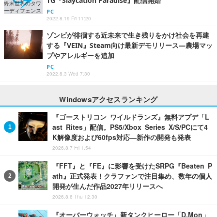
TG『Slaycation Paradise』配信開始
PC
2022.8.19 Fri 11:20
ゾンビが徘徊する近未来で生き残りをかけ社会を再建
する『VEIN』Steam向け最新デモリリース―農場マッ
プやアレルギーを追加
PC
2022.8.3 Wed 7:30
Windowsアクセスランキング
『ゴーストリコン ワイルドランズ』無料アプデ「L
ast Rites」配信。PS5/Xbox Series X/S/PCにて4
K解像度および60fps対応―新作の開発も発表
2026.8.7 Fri 1:54
『FFT』と『FE』に影響を受けたSRPG『Beaten P
ath』正式発表！クラファンで注目集め、数年の個人
開発が生んだ作品2027年リリースへ
2026.8.6 Thu 12:30
『オーバーウォッチ』新タンクヒーロー「D.Mon」