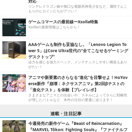
対応
ツンデレドラゴン娘や無口な複眼死神美少女など、属性てんこ
もりのヒロインたちがアツい！
ゲームコマースの最前線ーXsolla特集
Xsollaの最新情報はこちらから！
AAAゲームも制作も妥協なし。「Lenovo Legion To
wer 5」はCore Ultra世代の“全てこなせるゲーミング
デスクトップ”
迫力を感じる強力スペック。メンテナンスしやすい構造もあり
がたい！
アニマや新要素のさらなる“進化”を目撃せよ！HoYov
erse新作『崩壊：ネクサスアニマ』第2回βテストの
「進化テスト」を体験【プレイレポ】
さまざまなアニマとの出会いや、スキルによってさらに戦略性
が増したバトルなど、本作の注目の要素に迫ります！
連載・注目記事
今週発売の新作ゲーム『Beast of Reincarnation』
『MARVEL Tōkon: Fighting Souls』『ファイナルフ