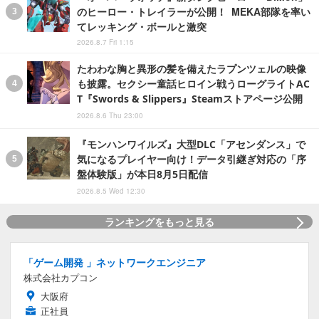
のヒーロー・トレイラーが公開！ MEKA部隊を率い
てレッキング・ボールと激突
2026.8.7 Fri 1:15
たわわな胸と異形の髪を備えたラプンツェルの映像
も披露。セクシー童話ヒロイン戦うローグライトAC
T『Swords & Slippers』Steamストアページ公開
2026.8.6 Thu 23:00
『モンハンワイルズ』大型DLC「アセンダンス」で
気になるプレイヤー向け！データ引継ぎ対応の「序
盤体験版」が本日8月5日配信
2026.8.5 Wed 12:30
ランキングをもっと見る
「ゲーム開発 」ネットワークエンジニア
株式会社カプコン
大阪府
正社員