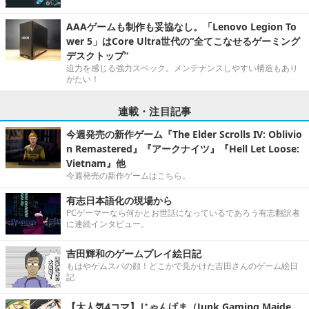
AAAゲームも制作も妥協なし。「Lenovo Legion To
wer 5」はCore Ultra世代の“全てこなせるゲーミング
デスクトップ”
迫力を感じる強力スペック。メンテナンスしやすい構造もあり
がたい！
連載・注目記事
今週発売の新作ゲーム『The Elder Scrolls IV: Oblivio
n Remastered』『アークナイツ』『Hell Let Loose:
Vietnam』他
今週発売の新作ゲームはこちら。
有志日本語化の現場から
PCゲーマーなら何かとお世話になっているであろう有志翻訳者
に連続インタビュー。
吉田輝和のゲームプレイ絵日記
もはやゲムスパの顔！どこかで見かけた吉田さんのゲーム絵日
記
【大人気4コマ】じゃんげま（Junk Gaming Maide