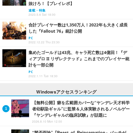
抜けろ！【プレイレポ】
連載・特集
2023.5.6 Sat 18:00
合計プレイヤー数は1,350万人！2022年も大きく成長
した『Fallout 76』統計公開
PC
2022.12.22 Thu 23:30
集めたゴールドは43兆、キャラ死亡数は4億回！『デ
ィアブロ II リザレクテッド』これまでのプレイヤー統
計を一部公開
PC
2022.1.11 Tue 18:30
Windowsアクセスランキング
【無料公開】癖を広範囲カバーな“ヤンデレ天才科学
者幼馴染ギャル”に監禁＆人体実験されるノベルゲー
『ヤンデレギャルの臨床試験』が話題に
2026.8.10 Mon 12:00
“賛否両論”『Beast of Reincarnation』パッチが