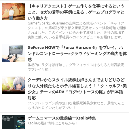
【キャリアクエスト】ゲーム作りを仕事にするという
こと。セガの若手の事例に見る，ゲームプログラマと
いう働き方
Game*Sparkと4Gamerの合同による就活イベント「キャリア
クエスト」の第4回が東京都立産業貿易センター浜松町館で開催
されました。このイベントに合わせて取材した、各社の現場で
実際に働いている若手社員へのインタビューをお届けします。
GeForce NOWで『Forza Horizon 6』をプレイ。ハ
ンドルコントローラー×クラウドゲーミングの底力を体
感
体感的にラグはほぼ無し。グラフィックスはもちろん最高設定
でプレイ可能！
クーデレからスタイル抜群お姉さんまでよりどりみど
りな人外娘たちとホテル経営しよう！「クトゥルフ×美
少女」テーマのADV『ヨグ=ソトースの庭』が日本語
対応
ツンデレドラゴン娘や無口な複眼死神美少女など、属性てんこ
もりのヒロインたちがアツい！
ゲームコマースの最前線ーXsolla特集
Xsollaの最新情報はこちらから！