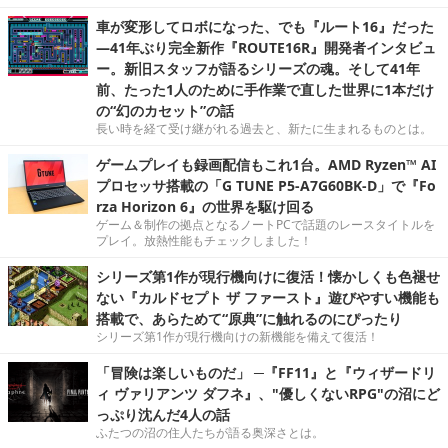
車が変形してロボになった、でも『ルート16』だった
―41年ぶり完全新作『ROUTE16R』開発者インタビュ
ー。新旧スタッフが語るシリーズの魂。そして41年
前、たった1人のために手作業で直した世界に1本だけ
の“幻のカセット”の話
長い時を経て受け継がれる過去と、新たに生まれるものとは。
ゲームプレイも録画配信もこれ1台。AMD Ryzen™ AI
プロセッサ搭載の「G TUNE P5-A7G60BK-D」で『Fo
rza Horizon 6』の世界を駆け回る
ゲーム＆制作の拠点となるノートPCで話題のレースタイトルを
プレイ。放熱性能もチェックしました！
シリーズ第1作が現行機向けに復活！懐かしくも色褪せ
ない『カルドセプト ザ ファースト』遊びやすい機能も
搭載で、あらためて“原典”に触れるのにぴったり
シリーズ第1作が現行機向けの新機能を備えて復活！
「冒険は楽しいものだ」 ─『FF11』と『ウィザードリ
ィ ヴァリアンツ ダフネ』、"優しくないRPG"の沼にど
っぷり沈んだ4人の話
ふたつの沼の住人たちが語る奥深さとは。