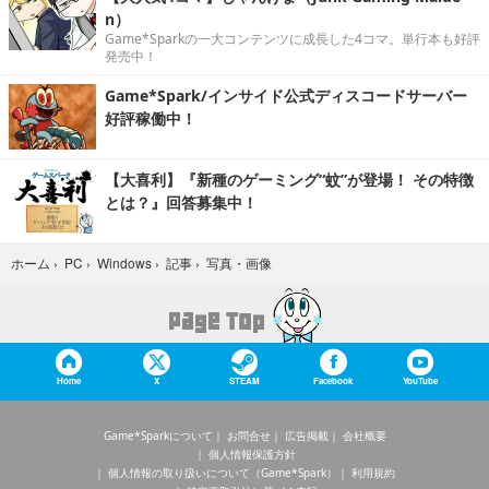
n）
Game*Sparkの一大コンテンツに成長した4コマ。単行本も好評
発売中！
Game*Spark/インサイド公式ディスコードサーバー
好評稼働中！
【大喜利】『新種のゲーミング“蚊”が登場！ その特徴
とは？』回答募集中！
写真・画像
ホーム
›
PC
›
Windows
›
記事
›
Home
X
STEAM
Facebook
YouTube
Game*Sparkについて
お問合せ
広告掲載
会社概要
個人情報保護方針
個人情報の取り扱いについて（Game*Spark）
利用規約