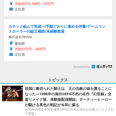
月給30万3,700円～55万円
正社員
カチッと組んで完成へ!手順どおりに進める作業/ゲームコン
トローラーの組立補助/未経験歓迎
株式会社Tetote
愛知県
月給27万円～34万円
正社員
Sponsored by
トピックス
祖国に裏切られた騎士は、王の仇敵の娘を護ることに
なった―1998年の海外SRPG不朽の名作『幻世録』全
面リメイク版、体験版配信開始。ダーティーヒーロー
が駆ける異色の戦記が令和に蘇る
約30年の歴史を誇る海外SRPGの不朽の名作が全面リメイクされ
て登場！