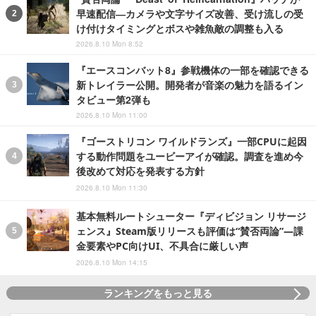
早速配信―カメラや文字サイズ改善、受け流しの受
け付けタイミングとボスや雑魚敵の調整も入る
2026.8.10 Mon 8:52
『エースコンバット8』参戦機体の一部を確認できる
新トレイラー公開。開発者が音楽の魅力を語るイン
タビュー第2弾も
2026.8.10 Mon 11:00
『ゴーストリコン ワイルドランズ』一部CPUに起因
する動作問題をユービーアイが確認。調査を進め今
後改めて対応を発表する方針
2026.8.10 Mon 11:30
基本無料ルートシューター『ディビジョン リサージ
ェンス』Steam版リリースも評価は“賛否両論”―課
金要素やPC向けUI、不具合に厳しい声
2026.8.10 Mon 14:15
ランキングをもっと見る