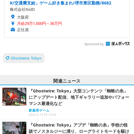
K/交通費支給」ゲーム好き集まれ/堺市東区勤務/8682
株式会社NoID
大阪府
月給29万1,000円～36万円
正社員
Sponsored by
Ghostwire: Tokyo
関連ニュース
『Ghostwire: Tokyo』大型コンテンツ「蜘蛛の糸」
にアップデート配信、地下ギャラリー追加やパフォー
マンス最適化など
家庭用ゲーム
2023.5.19 Fri 10:05
『Ghostwire: Tokyo』アプデ「蜘蛛の糸」学校の怪
談でノスタルジーに浸り、ローグライトモードを駆け