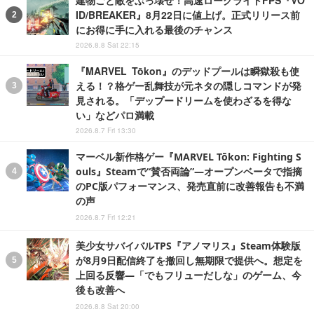
建物ごと敵をぶっ壊せ！高速ローグライトFPS『VO
ID/BREAKER』8月22日に値上げ。正式リリース前
にお得に手に入れる最後のチャンス
2026.8.8 Sat 22:15
『MARVEL Tōkon』のデッドプールは瞬獄殺も使
える！？格ゲー乱舞技が元ネタの隠しコマンドが発
見される。「デップードリームを使わざるを得な
い」などパロ満載
2026.8.7 Fri 13:30
マーベル新作格ゲー『MARVEL Tōkon: Fighting S
ouls』Steamで“賛否両論”―オープンベータで指摘
のPC版パフォーマンス、発売直前に改善報告も不満
の声
2026.8.7 Fri 12:21
美少女サバイバルTPS『アノマリス』Steam体験版
が8月9日配信終了を撤回し無期限で提供へ。想定を
上回る反響―「でもフリューだしな」のゲーム、今
後も改善へ
2026.8.8 Sat 20:00