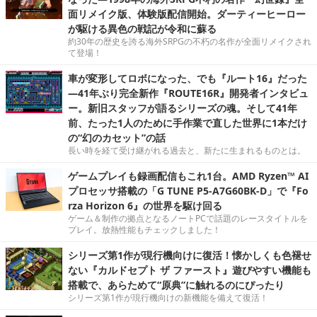
面リメイク版、体験版配信開始。ダーティーヒーロー
が駆ける異色の戦記が令和に蘇る
約30年の歴史を誇る海外SRPGの不朽の名作が全面リメイクされ
て登場！
車が変形してロボになった、でも『ルート16』だった
―41年ぶり完全新作『ROUTE16R』開発者インタビュ
ー。新旧スタッフが語るシリーズの魂。そして41年
前、たった1人のために手作業で直した世界に1本だけ
の“幻のカセット”の話
長い時を経て受け継がれる過去と、新たに生まれるものとは。
ゲームプレイも録画配信もこれ1台。AMD Ryzen™ AI
プロセッサ搭載の「G TUNE P5-A7G60BK-D」で『Fo
rza Horizon 6』の世界を駆け回る
ゲーム＆制作の拠点となるノートPCで話題のレースタイトルを
プレイ。放熱性能もチェックしました！
シリーズ第1作が現行機向けに復活！懐かしくも色褪せ
ない『カルドセプト ザ ファースト』遊びやすい機能も
搭載で、あらためて“原典”に触れるのにぴったり
シリーズ第1作が現行機向けの新機能を備えて復活！