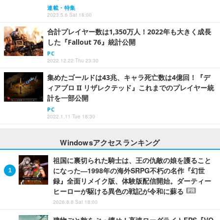
連載・特集
2023.5.6 Sat 18:00
合計プレイヤー数は1,350万人！2022年も大きく成長
した『Fallout 76』統計公開
PC
2022.12.22 Thu 23:30
集めたゴールドは43兆、キャラ死亡数は4億回！『デ
ィアブロ II リザレクテッド』これまでのプレイヤー統
計を一部公開
PC
2022.1.11 Tue 18:30
Windowsアクセスランキング
祖国に裏切られた騎士は、王の仇敵の娘を護ること
になった―1998年の海外SRPG不朽の名作『幻世
録』全面リメイク版、体験版配信開始。ダーティー
ヒーローが駆ける異色の戦記が令和に蘇る
PR
2026.8.8 Sat 18:00