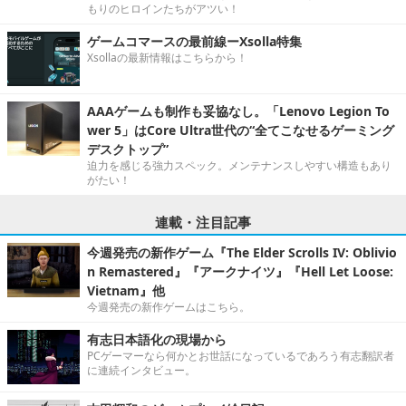
もりのヒロインたちがアツい！
ゲームコマースの最前線ーXsolla特集
Xsollaの最新情報はこちらから！
AAAゲームも制作も妥協なし。「Lenovo Legion To
wer 5」はCore Ultra世代の“全てこなせるゲーミング
デスクトップ”
迫力を感じる強力スペック。メンテナンスしやすい構造もあり
がたい！
連載・注目記事
今週発売の新作ゲーム『The Elder Scrolls IV: Oblivio
n Remastered』『アークナイツ』『Hell Let Loose:
Vietnam』他
今週発売の新作ゲームはこちら。
有志日本語化の現場から
PCゲーマーなら何かとお世話になっているであろう有志翻訳者
に連続インタビュー。