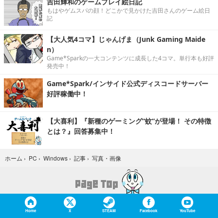
吉田輝和のゲームプレイ絵日記
もはやゲムスパの顔！どこかで見かけた吉田さんのゲーム絵日
記
【大人気4コマ】じゃんげま（Junk Gaming Maide
n）
Game*Sparkの一大コンテンツに成長した4コマ。単行本も好評
発売中！
Game*Spark/インサイド公式ディスコードサーバー
好評稼働中！
【大喜利】『新種のゲーミング“蚊”が登場！ その特徴
とは？』回答募集中！
写真・画像
ホーム
›
PC
›
Windows
›
記事
›
Home
X
STEAM
Facebook
YouTube