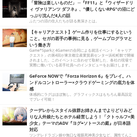
「冒険は楽しいものだ」 ─『FF11』と『ウィザードリ
ィ ヴァリアンツ ダフネ』、"優しくないRPG"の沼にど
っぷり沈んだ4人の話
ふたつの沼の住人たちが語る奥深さとは。
【キャリアクエスト】ゲーム作りを仕事にするという
こと。セガの若手の事例に見る，ゲームプログラマと
いう働き方
Game*Sparkと4Gamerの合同による就活イベント「キャリア
クエスト」の第4回が東京都立産業貿易センター浜松町館で開催
されました。このイベントに合わせて取材した、各社の現場で
実際に働いている若手社員へのインタビューをお届けします。
GeForce NOWで『Forza Horizon 6』をプレイ。ハ
ンドルコントローラー×クラウドゲーミングの底力を体
感
体感的にラグはほぼ無し。グラフィックスはもちろん最高設定
でプレイ可能！
クーデレからスタイル抜群お姉さんまでよりどりみど
りな人外娘たちとホテル経営しよう！「クトゥルフ×美
少女」テーマのADV『ヨグ=ソトースの庭』が日本語
対応
ツンデレドラゴン娘や無口な複眼死神美少女など、属性てんこ