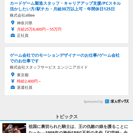
カードゲーム製造スタッフ・キャリアアップ支援/PCスキル
活かしたい方/駅チカ・月給30万以上可・年間休日125日
株式会社alBee
神奈川県
月給25万8,400円～55万円
正社員
ゲーム会社でのモーションデザイナーのお仕事/ゲーム会社
でのお仕事です
株式会社スタッフサービス エンジニアガイド
東京都
時給2,400円～
派遣社員
Sponsored by
トピックス
祖国に裏切られた騎士は、王の仇敵の娘を護ることに
なった―1998年の海外SRPG不朽の名作『幻世録』全