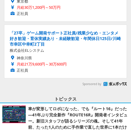
東京都
月給30万1,200円～50万円
正社員
「27卒」ゲーム開発サポート正社員/残業少なめ・エンタメ
好き歓迎・育休実績あり・未経験歓迎・年間休日125日/川崎
市幸区中幸町2丁目
株式会社ELシステム
神奈川県
月給21万9,600円～30万600円
正社員
Sponsored by
トピックス
車が変形してロボになった、でも『ルート16』だった
―41年ぶり完全新作『ROUTE16R』開発者インタビュ
ー。新旧スタッフが語るシリーズの魂。そして41年
前、たった1人のために手作業で直した世界に1本だけ