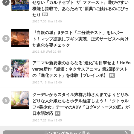
せない『カルドセプト ザ ファースト』遊びやすい
機能も搭載で、あらためて“原典”に触れるのにぴっ
たり
PR
2026.7.30 Thu 12:00
『白銀の城』βテスト「二分法テスト」をレポー
ト！マップ拡張にフギン実装、正式サービスへ向け
た進化を要チェック
2026.8.5 Wed 22:45
アニマや新要素のさらなる“進化”を目撃せよ！HoYo
verse新作『崩壊：ネクサスアニマ』第2回βテスト
の「進化テスト」を体験【プレイレポ】
PR
2026.7.16 Thu 12:00
クーデレからスタイル抜群お姉さんまでよりどりみ
どりな人外娘たちとホテル経営しよう！「クトゥル
フ×美少女」テーマのADV『ヨグ=ソトースの庭』が
日本語対応
PR
2026.7.23 Thu 12:05
ランキングをもっと見る