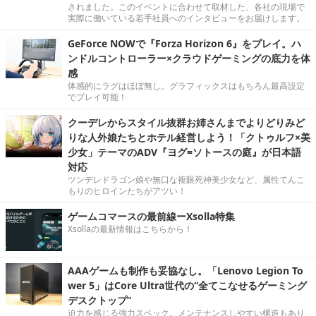
されました。このイベントに合わせて取材した、各社の現場で
実際に働いている若手社員へのインタビューをお届けします。
GeForce NOWで『Forza Horizon 6』をプレイ。ハ
ンドルコントローラー×クラウドゲーミングの底力を体
感
体感的にラグはほぼ無し。グラフィックスはもちろん最高設定
でプレイ可能！
クーデレからスタイル抜群お姉さんまでよりどりみど
りな人外娘たちとホテル経営しよう！「クトゥルフ×美
少女」テーマのADV『ヨグ=ソトースの庭』が日本語
対応
ツンデレドラゴン娘や無口な複眼死神美少女など、属性てんこ
もりのヒロインたちがアツい！
ゲームコマースの最前線ーXsolla特集
Xsollaの最新情報はこちらから！
AAAゲームも制作も妥協なし。「Lenovo Legion To
wer 5」はCore Ultra世代の“全てこなせるゲーミング
デスクトップ”
迫力を感じる強力スペック。メンテナンスしやすい構造もあり