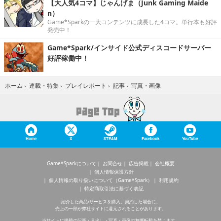
【大人気4コマ】じゃんげま（Junk Gaming Maide
n）
Game*Sparkの一大コンテンツに成長した4コマ。単行本も好評
発売中！
Game*Spark/インサイド公式ディスコードサーバー
好評稼働中！
写真・画像
ホーム
›
連載・特集
›
プレイレポート
›
記事
›
Home
X
STEAM
Facebook
YouTube
Game*Sparkについて
お問合せ
広告掲載
会社概要
個人情報保護方針
個人情報の取り扱いについて（Game*Spark）
利用規約
特定商取引法に基づく表記
紹介した商品/サービスを購入、契約した場合に、
売上の一部が弊社サイトに還元されることがあります。
当サイトに掲載の記事・見出し・写真・画像の無断転載を禁じます。