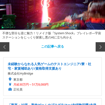
不便な部分も逆に魅力！リメイク版『System Shock』プレイレポ―宇宙
ステーションをじっくり探索し悪のAIに立ち向かえ
この記事へ戻る
未経験からなれる人気ゲームのテストエンジニア/寮・社
宅・家賃補助あり/資格取得支援あり
株式会社HyBridge
東京都
月給30万円～51万8,000円
正社員
「新卒・27卒」新作ゲームのプログラマー/未経験活躍/未発