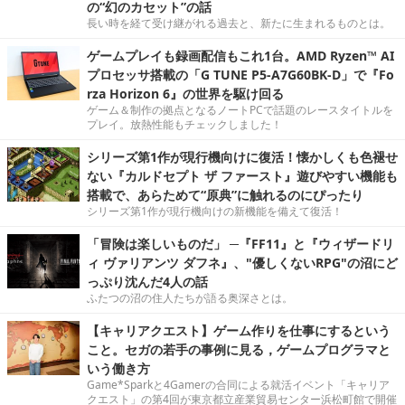
の“幻のカセット”の話
長い時を経て受け継がれる過去と、新たに生まれるものとは。
ゲームプレイも録画配信もこれ1台。AMD Ryzen™ AI
プロセッサ搭載の「G TUNE P5-A7G60BK-D」で『Fo
rza Horizon 6』の世界を駆け回る
ゲーム＆制作の拠点となるノートPCで話題のレースタイトルを
プレイ。放熱性能もチェックしました！
シリーズ第1作が現行機向けに復活！懐かしくも色褪せ
ない『カルドセプト ザ ファースト』遊びやすい機能も
搭載で、あらためて“原典”に触れるのにぴったり
シリーズ第1作が現行機向けの新機能を備えて復活！
「冒険は楽しいものだ」 ─『FF11』と『ウィザードリ
ィ ヴァリアンツ ダフネ』、"優しくないRPG"の沼にど
っぷり沈んだ4人の話
ふたつの沼の住人たちが語る奥深さとは。
【キャリアクエスト】ゲーム作りを仕事にするという
こと。セガの若手の事例に見る，ゲームプログラマと
いう働き方
Game*Sparkと4Gamerの合同による就活イベント「キャリア
クエスト」の第4回が東京都立産業貿易センター浜松町館で開催