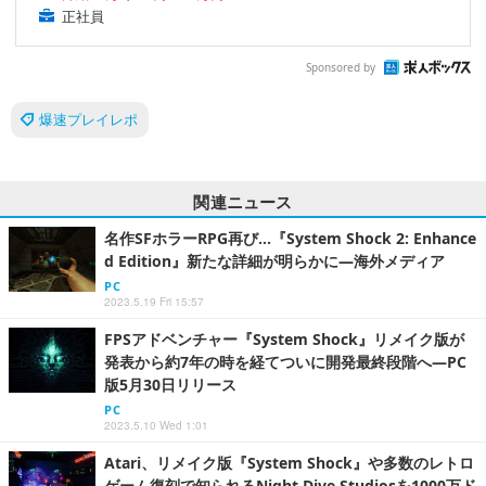
正社員
Sponsored by
爆速プレイレポ
関連ニュース
名作SFホラーRPG再び…『System Shock 2: Enhance
d Edition』新たな詳細が明らかに―海外メディア
PC
2023.5.19 Fri 15:57
FPSアドベンチャー『System Shock』リメイク版が
発表から約7年の時を経てついに開発最終段階へ―PC
版5月30日リリース
PC
2023.5.10 Wed 1:01
Atari、リメイク版『System Shock』や多数のレトロ
ゲーム復刻で知られるNight Dive Studiosを1000万ド