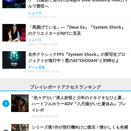
ルで買収へ
ニュース
2023.3.23 Thu 14:31
「馬鹿げている」―『Deus Ex』『System Shock』
のクリエイターがNFTに言及
ニュース
2022.3.14 Mon 14:30
名作クラシックFPS『System Shock』の実写化プロ
ジェクトが進行中！悪のAI“SHODAN”と対峙せよ
ゲーム文化
2021.10.14 Thu 10:24
プレイレポートアクセスランキング
“色々デカい”美人妖怪と少年のドキドキなひと夏…
ハートフルホラーADV『八尺様がいた夏休み』プレ
イレポ
2026.8.2 Sun 19:00
シリーズ第1作が現行機向けに復活！懐かしくも色褪