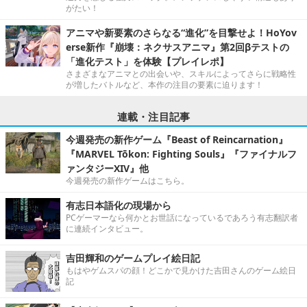
がたい！
アニマや新要素のさらなる“進化”を目撃せよ！HoYov
erse新作『崩壊：ネクサスアニマ』第2回βテストの
「進化テスト」を体験【プレイレポ】
さまざまなアニマとの出会いや、スキルによってさらに戦略性
が増したバトルなど、本作の注目の要素に迫ります！
連載・注目記事
今週発売の新作ゲーム『Beast of Reincarnation』
『MARVEL Tōkon: Fighting Souls』『ファイナルフ
ァンタジーXIV』他
今週発売の新作ゲームはこちら。
有志日本語化の現場から
PCゲーマーなら何かとお世話になっているであろう有志翻訳者
に連続インタビュー。
吉田輝和のゲームプレイ絵日記
もはやゲムスパの顔！どこかで見かけた吉田さんのゲーム絵日
記