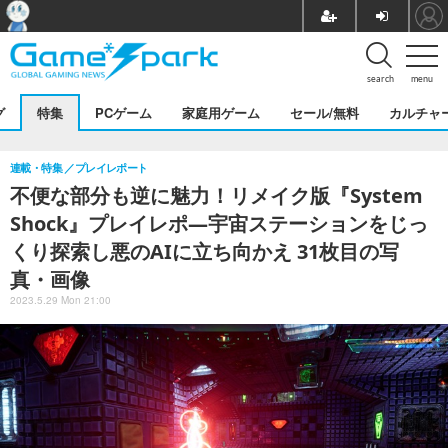
search
menu
グ
特集
PCゲーム
家庭用ゲーム
セール/無料
カルチャ
連載・特集
プレイレポート
不便な部分も逆に魅力！リメイク版『System
Shock』プレイレポ―宇宙ステーションをじっ
くり探索し悪のAIに立ち向かえ 31枚目の写
真・画像
2023.5.29 Mon 21:00