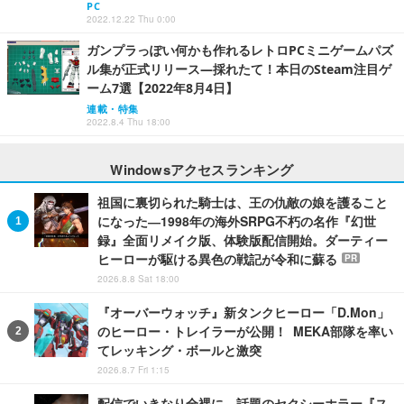
PC
2022.12.22 Thu 0:00
ガンプラっぽい何かも作れるレトロPCミニゲームパズ
ル集が正式リリース―採れたて！本日のSteam注目ゲ
ーム7選【2022年8月4日】
連載・特集
2022.8.4 Thu 18:00
Windowsアクセスランキング
祖国に裏切られた騎士は、王の仇敵の娘を護ること
になった―1998年の海外SRPG不朽の名作『幻世
録』全面リメイク版、体験版配信開始。ダーティー
ヒーローが駆ける異色の戦記が令和に蘇る
PR
2026.8.8 Sat 18:00
『オーバーウォッチ』新タンクヒーロー「D.Mon」
のヒーロー・トレイラーが公開！ MEKA部隊を率い
てレッキング・ボールと激突
2026.8.7 Fri 1:15
配信でいきなり全裸に…話題のセクシーホラー『ス