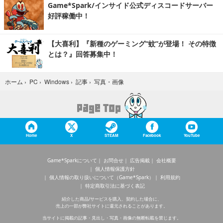
Game*Spark/インサイド公式ディスコードサーバー
好評稼働中！
【大喜利】『新種のゲーミング“蚊”が登場！ その特徴
とは？』回答募集中！
写真・画像
ホーム
›
PC
›
Windows
›
記事
›
Home
X
STEAM
Facebook
YouTube
Game*Sparkについて
お問合せ
広告掲載
会社概要
個人情報保護方針
個人情報の取り扱いについて（Game*Spark）
利用規約
特定商取引法に基づく表記
紹介した商品/サービスを購入、契約した場合に、
売上の一部が弊社サイトに還元されることがあります。
当サイトに掲載の記事・見出し・写真・画像の無断転載を禁じます。