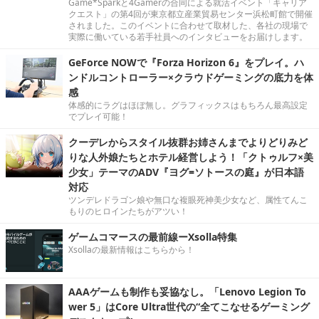
Game*Sparkと4Gamerの合同による就活イベント「キャリア
クエスト」の第4回が東京都立産業貿易センター浜松町館で開催
されました。このイベントに合わせて取材した、各社の現場で
実際に働いている若手社員へのインタビューをお届けします。
GeForce NOWで『Forza Horizon 6』をプレイ。ハ
ンドルコントローラー×クラウドゲーミングの底力を体
感
体感的にラグはほぼ無し。グラフィックスはもちろん最高設定
でプレイ可能！
クーデレからスタイル抜群お姉さんまでよりどりみど
りな人外娘たちとホテル経営しよう！「クトゥルフ×美
少女」テーマのADV『ヨグ=ソトースの庭』が日本語
対応
ツンデレドラゴン娘や無口な複眼死神美少女など、属性てんこ
もりのヒロインたちがアツい！
ゲームコマースの最前線ーXsolla特集
Xsollaの最新情報はこちらから！
AAAゲームも制作も妥協なし。「Lenovo Legion To
wer 5」はCore Ultra世代の“全てこなせるゲーミング