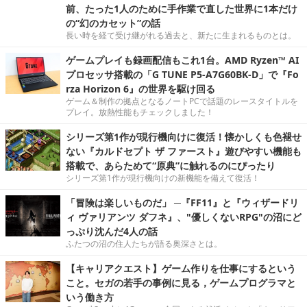
前、たった1人のために手作業で直した世界に1本だけ
の“幻のカセット”の話
長い時を経て受け継がれる過去と、新たに生まれるものとは。
ゲームプレイも録画配信もこれ1台。AMD Ryzen™ AI
プロセッサ搭載の「G TUNE P5-A7G60BK-D」で『Fo
rza Horizon 6』の世界を駆け回る
ゲーム＆制作の拠点となるノートPCで話題のレースタイトルを
プレイ。放熱性能もチェックしました！
シリーズ第1作が現行機向けに復活！懐かしくも色褪せ
ない『カルドセプト ザ ファースト』遊びやすい機能も
搭載で、あらためて“原典”に触れるのにぴったり
シリーズ第1作が現行機向けの新機能を備えて復活！
「冒険は楽しいものだ」 ─『FF11』と『ウィザードリ
ィ ヴァリアンツ ダフネ』、"優しくないRPG"の沼にど
っぷり沈んだ4人の話
ふたつの沼の住人たちが語る奥深さとは。
【キャリアクエスト】ゲーム作りを仕事にするという
こと。セガの若手の事例に見る，ゲームプログラマと
いう働き方