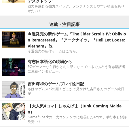
デスクトップ”
迫力を感じる強力スペック。メンテナンスしやすい構造もあり
がたい！
連載・注目記事
今週発売の新作ゲーム『The Elder Scrolls IV: Oblivio
n Remastered』『アークナイツ』『Hell Let Loose:
Vietnam』他
今週発売の新作ゲームはこちら。
有志日本語化の現場から
PCゲーマーなら何かとお世話になっているであろう有志翻訳者
に連続インタビュー。
吉田輝和のゲームプレイ絵日記
もはやゲムスパの顔！どこかで見かけた吉田さんのゲーム絵日
記
【大人気4コマ】じゃんげま（Junk Gaming Maide
n）
Game*Sparkの一大コンテンツに成長した4コマ。単行本も好評
発売中！