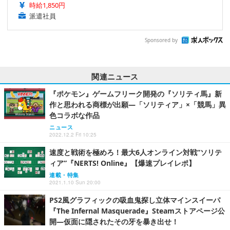
時給1,850円
派遣社員
Sponsored by
関連ニュース
『ポケモン』ゲームフリーク開発の『ソリティ馬』新
作と思われる商標が出願―「ソリティア」×「競馬」異
色コラボな作品
ニュース
2022.12.2 Fri 10:25
速度と戦術を極めろ！最大6人オンライン対戦“ソリテ
ィア”『NERTS! Online』【爆速プレイレポ】
連載・特集
2021.1.10 Sun 20:00
PS2風グラフィックの吸血鬼探し立体マインスイーパ
『The Infernal Masquerade』Steamストアページ公
開―仮面に隠されたその牙を暴き出せ！