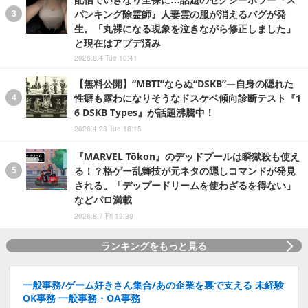
パンキング除霊師』人妻霊の服が消えるバグが発
生。「丸裸になる現象を泣きながら修正しました」
と現在はアプデ済み
2026.8.4 Tue 10:41
【無料公開】“MBTI”ならぬ“DSKB”―自身の隠れた
性癖も露わになりそうなドスケベ傾向診断テスト『1
6 DSKB Types』が話題沸騰中！
2026.4.28 Tue 18:15
『MARVEL Tōkon』のデッドプールは瞬獄殺も使え
る！？格ゲー乱舞技が元ネタの隠しコマンドが発見
される。「デップードリームを使わざるを得ない」
などパロ満載
2026.8.7 Fri 13:30
ランキングをもっと見る
一般事務/ゲーム好きさん集合/あの企業を裏で支える 未経験
OK事務 一般事務・OA事務