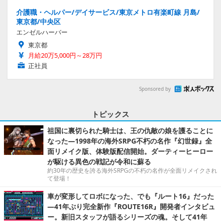
介護職・ヘルパー/デイサービス/東京メトロ有楽町線 月島/
東京都/中央区
エンゼルハーバー
東京都
月給20万5,000円～28万円
正社員
Sponsored by
トピックス
祖国に裏切られた騎士は、王の仇敵の娘を護ることに
なった―1998年の海外SRPG不朽の名作『幻世録』全
面リメイク版、体験版配信開始。ダーティーヒーロー
が駆ける異色の戦記が令和に蘇る
約30年の歴史を誇る海外SRPGの不朽の名作が全面リメイクされ
て登場！
車が変形してロボになった、でも『ルート16』だった
―41年ぶり完全新作『ROUTE16R』開発者インタビュ
ー。新旧スタッフが語るシリーズの魂。そして41年