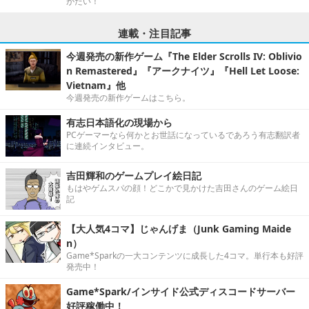
がたい！
連載・注目記事
今週発売の新作ゲーム『The Elder Scrolls IV: Oblivio
n Remastered』『アークナイツ』『Hell Let Loose:
Vietnam』他
今週発売の新作ゲームはこちら。
有志日本語化の現場から
PCゲーマーなら何かとお世話になっているであろう有志翻訳者
に連続インタビュー。
吉田輝和のゲームプレイ絵日記
もはやゲムスパの顔！どこかで見かけた吉田さんのゲーム絵日
記
【大人気4コマ】じゃんげま（Junk Gaming Maide
n）
Game*Sparkの一大コンテンツに成長した4コマ。単行本も好評
発売中！
Game*Spark/インサイド公式ディスコードサーバー
好評稼働中！