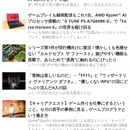
長い時を経て受け継がれる過去と、新たに生まれるものとは。
ゲームプレイも録画配信もこれ1台。AMD Ryzen™ AI
プロセッサ搭載の「G TUNE P5-A7G60BK-D」で『Fo
rza Horizon 6』の世界を駆け回る
ゲーム＆制作の拠点となるノートPCで話題のレースタイトルを
プレイ。放熱性能もチェックしました！
シリーズ第1作が現行機向けに復活！懐かしくも色褪せ
ない『カルドセプト ザ ファースト』遊びやすい機能も
搭載で、あらためて“原典”に触れるのにぴったり
シリーズ第1作が現行機向けの新機能を備えて復活！
「冒険は楽しいものだ」 ─『FF11』と『ウィザードリ
ィ ヴァリアンツ ダフネ』、"優しくないRPG"の沼にど
っぷり沈んだ4人の話
ふたつの沼の住人たちが語る奥深さとは。
【キャリアクエスト】ゲーム作りを仕事にするという
こと。セガの若手の事例に見る，ゲームプログラマと
いう働き方
Game*Sparkと4Gamerの合同による就活イベント「キャリア
クエスト」の第4回が東京都立産業貿易センター浜松町館で開催
されました。このイベントに合わせて取材した、各社の現場で