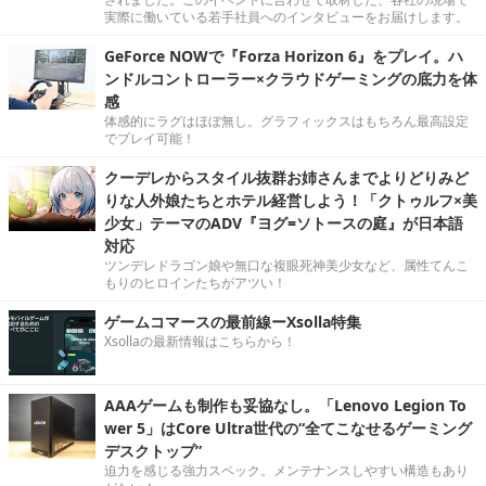
実際に働いている若手社員へのインタビューをお届けします。
GeForce NOWで『Forza Horizon 6』をプレイ。ハ
ンドルコントローラー×クラウドゲーミングの底力を体
感
体感的にラグはほぼ無し。グラフィックスはもちろん最高設定
でプレイ可能！
クーデレからスタイル抜群お姉さんまでよりどりみど
りな人外娘たちとホテル経営しよう！「クトゥルフ×美
少女」テーマのADV『ヨグ=ソトースの庭』が日本語
対応
ツンデレドラゴン娘や無口な複眼死神美少女など、属性てんこ
もりのヒロインたちがアツい！
ゲームコマースの最前線ーXsolla特集
Xsollaの最新情報はこちらから！
AAAゲームも制作も妥協なし。「Lenovo Legion To
wer 5」はCore Ultra世代の“全てこなせるゲーミング
デスクトップ”
迫力を感じる強力スペック。メンテナンスしやすい構造もあり