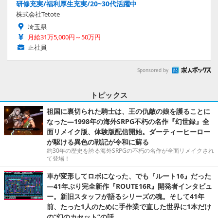
研修充実/福利厚生充実/20~30代活躍中
株式会社Tetote
埼玉県
月給31万5,000円～50万円
正社員
Sponsored by
トピックス
祖国に裏切られた騎士は、王の仇敵の娘を護ることに
なった―1998年の海外SRPG不朽の名作『幻世録』全
面リメイク版、体験版配信開始。ダーティーヒーロー
が駆ける異色の戦記が令和に蘇る
約30年の歴史を誇る海外SRPGの不朽の名作が全面リメイクされ
て登場！
車が変形してロボになった、でも『ルート16』だった
―41年ぶり完全新作『ROUTE16R』開発者インタビュ
ー。新旧スタッフが語るシリーズの魂。そして41年
前、たった1人のために手作業で直した世界に1本だけ
の“幻のカセット”の話