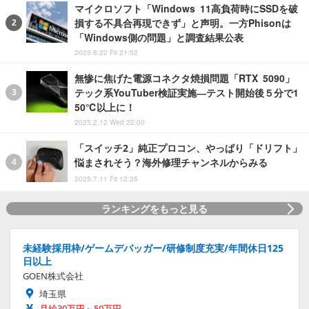
マイクロソフト「Windows 11高負荷時にSSDを破
損する不具合再現できず」と声明。一方Phisonは
「Windows側の問題」と調査結果公表
2025.8.22 Fri 21:52
無惨に焦げた電源コネクタ焼損問題「RTX 5090」
テック系YouTuber検証実施―テスト開始後５分で1
50℃以上に！
2025.2.12 Wed 22:00
「スイッチ2」純正プロコン、やっぱり「ドリフト」
悩まされそう？海外修理チャンネルからみる
2025.7.11 Fri 12:35
ランキングをもっと見る
未経験採用枠/ゲームデバッガー/研修制度充実/年間休日125
日以上
GOEN株式会社
埼玉県
月給30万円～50万円