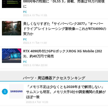
080同等の性能に「DLSS 3」搭載、売価は10万円前後
に
PC
2023.4.13 Thu 11:05
美しくなりすぎた『サイバーパンク2077』“オーバー
ドライブ”レイトレーシング新映像―これがRTX4090の
実力か
PC
2023.4.11 Tue 11:00
RTX 4090外付けGPUボックスROG XG Mobile (202
3)、約40万円で発売
PC
2023.3.13 Mon 22:00
パーツ・周辺機器アクセスランキング
「メモリ不足は少なくとも2028年まで解消しない」
サムスンも明言。メモリ大手3社や調査機関の見解が
ほぼ一致
2026.8.4 Tue 10:20