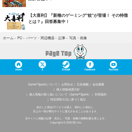
【大喜利】『新種のゲーミング“蚊”が登場！ その特徴
とは？』回答募集中！
写真・画像
ホーム
›
PC
›
パーツ・周辺機器
›
記事
›
Home
X
STEAM
Facebook
YouTube
Game*Sparkについて
お問合せ
広告掲載
会社概要
個人情報保護方針
個人情報の取り扱いについて（Game*Spark）
利用規約
特定商取引法に基づく表記
紹介した商品/サービスを購入、契約した場合に、
売上の一部が弊社サイトに還元されることがあります。
当サイトに掲載の記事・見出し・写真・画像の無断転載を禁じます。
Copyright © 2026 IID, Inc.