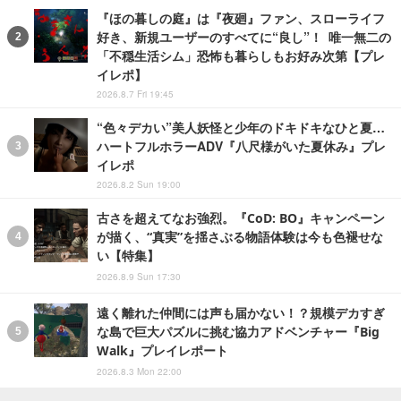
『ほの暮しの庭』は『夜廻』ファン、スローライフ
好き、新規ユーザーのすべてに“良し”！ 唯一無二の
「不穏生活シム」恐怖も暮らしもお好み次第【プレ
イレポ】
2026.8.7 Fri 19:45
“色々デカい”美人妖怪と少年のドキドキなひと夏…
ハートフルホラーADV『八尺様がいた夏休み』プレ
イレポ
2026.8.2 Sun 19:00
古さを超えてなお強烈。『CoD: BO』キャンペーン
が描く、“真実”を揺さぶる物語体験は今も色褪せな
い【特集】
2026.8.9 Sun 17:30
遠く離れた仲間には声も届かない！？規模デカすぎ
な島で巨大パズルに挑む協力アドベンチャー『Big
Walk』プレイレポート
2026.8.3 Mon 22:00