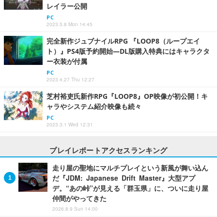
レイラー公開
PC
2023.5.8 Mon 14:45
完全新作ジュブナイルRPG 『LOOP8（ループエイ
ト）』PS4版予約開始―DL版購入特典にはキャラクタ
ー衣装が付属
PC
2023.4.27 Thu 12:27
芝村裕吏氏新作RPG『LOOP8』OP映像が初公開！キ
ャラやシステム紹介映像も続々
PC
2023.3.1 Wed 12:31
プレイレポートアクセスランキング
走り屋の聖地にマルチプレイという新風が舞い込ん
だ『JDM: Japanese Drift Master』大型アプ
デ。“あの峠”が見える「群玉県」に、ついに走り屋
仲間がやってきた
2026.8.9 Sun 14:00