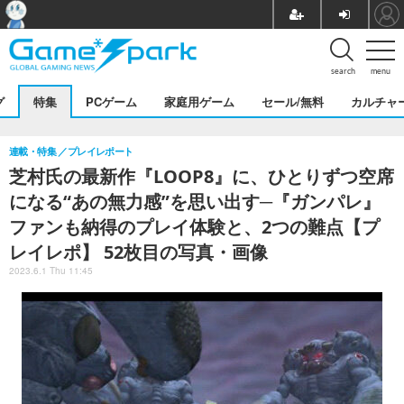
search
menu
グ
特集
PCゲーム
家庭用ゲーム
セール/無料
カルチャ
連載・特集
プレイレポート
芝村氏の最新作『LOOP8』に、ひとりずつ空席
になる“あの無力感”を思い出す─『ガンパレ』
ファンも納得のプレイ体験と、2つの難点【プ
レイレポ】 52枚目の写真・画像
2023.6.1 Thu 11:45