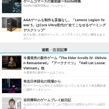
ゲームコマースの最前線ーXsolla特集
Xsollaの最新情報はこちらから！
AAAゲームも制作も妥協なし。「Lenovo Legion To
wer 5」はCore Ultra世代の“全てこなせるゲーミング
デスクトップ”
迫力を感じる強力スペック。メンテナンスしやすい構造もあり
がたい！
連載・注目記事
今週発売の新作ゲーム『The Elder Scrolls IV: Oblivio
n Remastered』『アークナイツ』『Hell Let Loose:
Vietnam』他
今週発売の新作ゲームはこちら。
有志日本語化の現場から
PCゲーマーなら何かとお世話になっているであろう有志翻訳者
に連続インタビュー。
吉田輝和のゲームプレイ絵日記
もはやゲムスパの顔！どこかで見かけた吉田さんのゲーム絵日
記