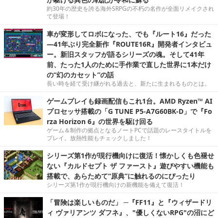
約30年の歴史を誇る海外SRPGの不朽の名作が全面リメイクされ
て登場！
車が変形してロボになった、でも『ルート16』だった
―41年ぶり完全新作『ROUTE16R』開発者インタビュ
ー。新旧スタッフが語るシリーズの魂。そして41年
前、たった1人のために手作業で直した世界に1本だけ
の“幻のカセット”の話
長い時を経て受け継がれる過去と、新たに生まれるものとは。
ゲームプレイも録画配信もこれ1台。AMD Ryzen™ AI
プロセッサ搭載の「G TUNE P5-A7G60BK-D」で『Fo
rza Horizon 6』の世界を駆け回る
ゲーム＆制作の拠点となるノートPCで話題のレースタイトルを
プレイ。放熱性能もチェックしました！
シリーズ第1作が現行機向けに復活！懐かしくも色褪せ
ない『カルドセプト ザ ファースト』遊びやすい機能も
搭載で、あらためて“原典”に触れるのにぴったり
シリーズ第1作が現行機向けの新機能を備えて復活！
「冒険は楽しいものだ」 ─『FF11』と『ウィザードリ
ィ ヴァリアンツ ダフネ』、"優しくないRPG"の沼にど