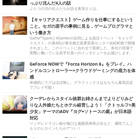
っぷり沈んだ4人の話
ふたつの沼の住人たちが語る奥深さとは。
【キャリアクエスト】ゲーム作りを仕事にするという
こと。セガの若手の事例に見る，ゲームプログラマと
いう働き方
Game*Sparkと4Gamerの合同による就活イベント「キャリア
クエスト」の第4回が東京都立産業貿易センター浜松町館で開催
されました。このイベントに合わせて取材した、各社の現場で
実際に働いている若手社員へのインタビューをお届けします。
GeForce NOWで『Forza Horizon 6』をプレイ。ハ
ンドルコントローラー×クラウドゲーミングの底力を体
感
体感的にラグはほぼ無し。グラフィックスはもちろん最高設定
でプレイ可能！
クーデレからスタイル抜群お姉さんまでよりどりみど
りな人外娘たちとホテル経営しよう！「クトゥルフ×美
少女」テーマのADV『ヨグ=ソトースの庭』が日本語
対応
ツンデレドラゴン娘や無口な複眼死神美少女など、属性てんこ
もりのヒロインたちがアツい！