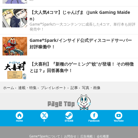
【大人気4コマ】じゃんげま（Junk Gaming Maide
n）
Game*Sparkの一大コンテンツに成長した4コマ。単行本も好評
発売中！
Game*Spark/インサイド公式ディスコードサーバー
好評稼働中！
【大喜利】『新種のゲーミング“蚊”が登場！ その特徴
とは？』回答募集中！
写真・画像
ホーム
›
連載・特集
›
プレイレポート
›
記事
›
Home
X
STEAM
Facebook
YouTube
Game*Sparkについて
お問合せ
広告掲載
会社概要