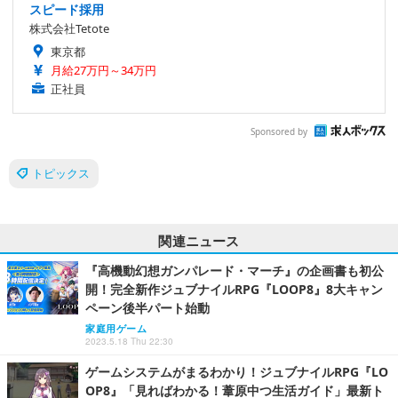
スピード採用
株式会社Tetote
東京都
月給27万円～34万円
正社員
Sponsored by
トピックス
関連ニュース
『高機動幻想ガンパレード・マーチ』の企画書も初公
開！完全新作ジュブナイルRPG『LOOP8』8大キャン
ペーン後半パート始動
家庭用ゲーム
2023.5.18 Thu 22:30
ゲームシステムがまるわかり！ジュブナイルRPG『LO
OP8』「見ればわかる！葦原中つ生活ガイド」最新ト