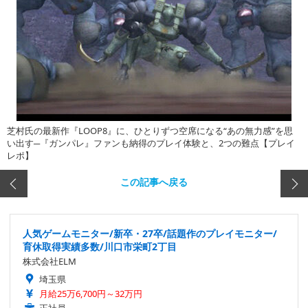
芝村氏の最新作『LOOP8』に、ひとりずつ空席になる“あの無力感”を思
い出す─『ガンパレ』ファンも納得のプレイ体験と、2つの難点【プレイ
レポ】
この記事へ戻る
人気ゲームモニター/新卒・27卒/話題作のプレイモニター/
育休取得実績多数/川口市栄町2丁目
株式会社ELM
埼玉県
月給25万6,700円～32万円