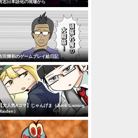
有志日本語化の現場から
吉田輝和のゲームプレイ絵日記
【大人気4コマ】じゃんげま（Junk Gaming
Maiden）