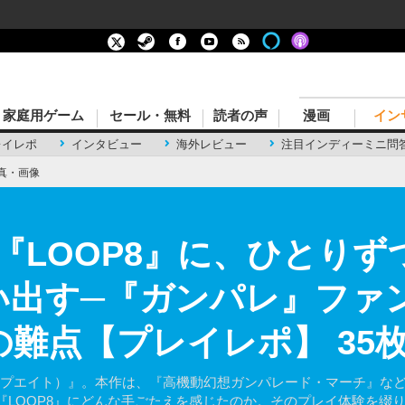
家庭用ゲーム
セール・無料
読者の声
漫画
イン
レイレポ
インタビュー
海外レビュー
注目インディーミニ問
真・画像
『LOOP8』に、ひとりず
い出す─『ガンパレ』ファ
の難点【プレイレポ】 35
ループエイト）』。本作は、『高機動幻想ガンパレード・マーチ』な
『LOOP8』にどんな手ごたえを感じたのか。そのプレイ体験を綴