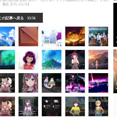
る“あの無力感”を思い出す─『ガンパレ』ファンも納得のプレイ体験と、2つの
難点【プレイレポ】
この記事へ戻る
35/56