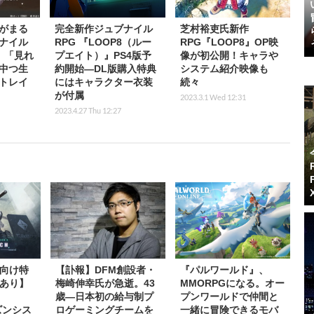
がまる
完全新作ジュブナイル
芝村裕吏氏新作
ナイル
RPG 『LOOP8（ルー
RPG『LOOP8』OP映
8』「見れ
プエイト）』PS4版予
像が初公開！キャラや
中つ生
約開始―DL版購入特典
システム紹介映像も
トレイ
にはキャラクター衣装
続々
が付属
2023.3.1 Wed 12:31
2023.4.27 Thu 12:27
向け特
【訃報】DFM創設者・
『パルワールド』、
あり】
梅崎伸幸氏が急逝。43
MMORPGになる。オー
m
歳―日本初の給与制プ
プンワールドで仲間と
ーズンシス
ロゲーミングチームを
一緒に冒険できるモバ