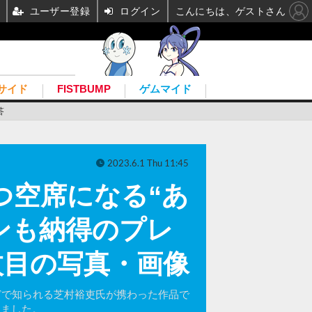
ユーザー登録
ログイン
こんにちは、ゲストさん
サイド
FISTBUMP
ゲムマイド
答
2023.6.1 Thu 11:45
つ空席になる“あ
ンも納得のプレ
枚目の写真・画像
どで知られる芝村裕吏氏が携わった作品で
りました。