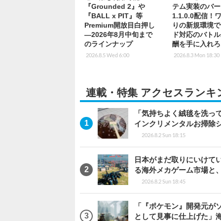
『Grounded 2』や
テム実装のバー
『BALL x PIT』等
1.1.0.0配信
Premium開放目白押し
りの新規環境で
―2026年8月中旬まで
ド対応のバトル
のラインナップ
酬を手に入れろ
2026.8.5 Wed 6:00
2026.8.3 Mon 18:30
連載・特集 アクセスランキ
「気持ちよく絨毯を洗っ
インクリメンタルお掃除
2026.8.2 Sun 18:15
日本がまだ取りにいけていな
る海外メカゲーム市場と
2026.8.2 Sun 18:45
「『ポケモン』開発元がソ
として見事に仕上げた」海外レビ