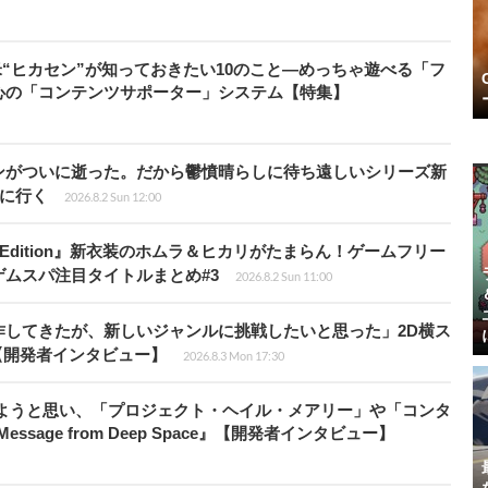
米“ヒカセン”が知っておきたい10のこと―めっちゃ遊べる「フ
心の「コンテンツサポーター」システム【特集】
ンがついに逝った。だから鬱憤晴らしに待ち遠しいシリーズ新
6』に行く
2026.8.2 Sun 12:00
ch 2 Edition』新衣装のホムラ＆ヒカリがたまらん！ゲームフリー
ムスパ注目タイトルまとめ#3
2026.8.2 Sun 11:00
作してきたが、新しいジャンルに挑戦したいと思った」2D横ス
l』【開発者インタビュー】
2026.8.3 Mon 17:30
みようと思い、「プロジェクト・ヘイル・メアリー」や「コンタ
ssage from Deep Space』【開発者インタビュー】