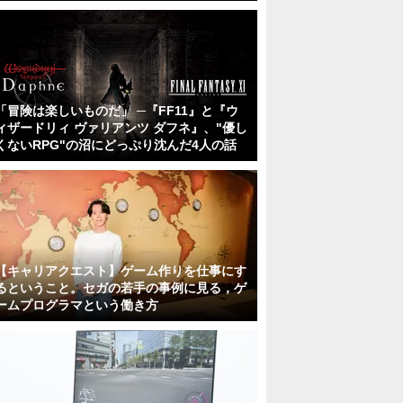
「冒険は楽しいものだ」 ─『FF11』と『ウ
ィザードリィ ヴァリアンツ ダフネ』、"優し
くないRPG"の沼にどっぷり沈んだ4人の話
【キャリアクエスト】ゲーム作りを仕事にす
るということ。セガの若手の事例に見る，ゲ
ームプログラマという働き方