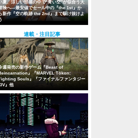
い夏、涼しい部屋の中で“青い空”が似合う大
冒険へ―最安値でセール中の『the 1st』か
ら新作『空の軌跡 the 2nd』まで駆け抜けよ
う
連載・注目記事
今週発売の新作ゲーム『Beast of
Reincarnation』『MARVEL Tōkon:
Fighting Souls』『ファイナルファンタジー
XIV』他