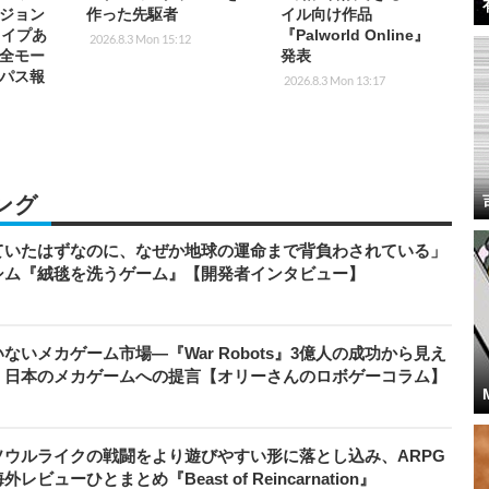
ジョン
作った先駆者
イル向け作品
！ワイプあ
『Palworld Online』
2026.8.3 Mon 15:12
全モー
発表
パス報
2026.8.3 Mon 13:17
ング
ていたはずなのに、なぜか地球の運命まで背負わされている」
シム『絨毯を洗うゲーム』【開発者インタビュー】
いメカゲーム市場―『War Robots』3億人の成功から見え
、日本のメカゲームへの提言【オリーさんのロボゲーコラム】
ウルライクの戦闘をより遊びやすい形に落とし込み、ARPG
ューひとまとめ『Beast of Reincarnation』