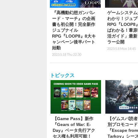
『高機動幻想ガンパレ
ゲームシステム
ード・マーチ』の企画
わかり！ジュブ
書も初公開！完全新作
RPG『LOOP
ジュブナイル
ばわかる！葦原
RPG『LOOP8』8大キ
活ガイド」最新
ャンペーン後半パート
ラー公開
始動
2023.5.8 Mon 14:45
2023.5.18 Thu 22:30
トピックス
【Game Pass】新作
【ゲムスパ読者
『Gears of War: E-
別プロモコード
Day』ベータ先行アク
『Escape fro
セス権も利用可能！
Tarkov』シ