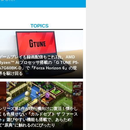
TOPICS
ゲームプレイも録画配信もこれ1台。AMD
Ryzen™ AIプロセッサ搭載の「G TUNE P5-
A7G60BK-D」で『Forza Horizon 6』の世
界を駆け回る
シリーズ第1作が現行機向けに復活！懐かし
くも色褪せない『カルドセプト ザ ファース
ト』遊びやすい機能も搭載で、あらため
て“原典”に触れるのにぴったり