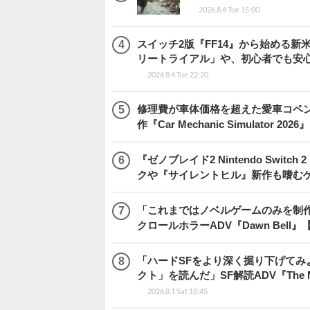
2026.8.4 Tue 15:00
スイッチ2版『FF14』から始める新
リートライアル」や、初心者でも安
2026.8.4 Tue 22:20
修理費が車体価格を超えた愛車コペ
作『Car Mechanic Simulator 202
『ゼノブレイド2 Nintendo Swit
クや『サイレントヒル』新作も嗜むゲ
「これまではノベルゲームのみを制
クロールホラーADV『Dawn Bel
「ハードSFをより深く掘り下げて
クト」を読んだ」SF解読ADV『The Me
2026.8.1 Sat 18:45