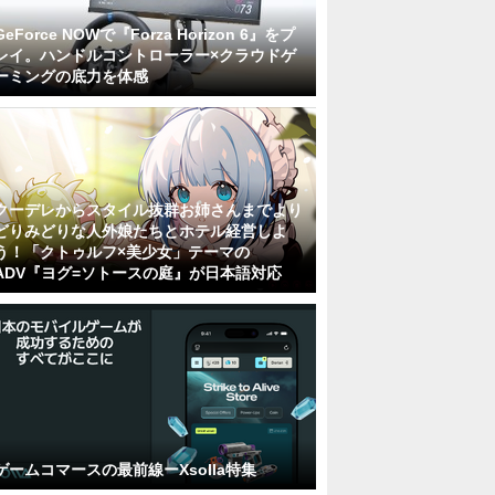
GeForce NOWで『Forza Horizon 6』をプ
レイ。ハンドルコントローラー×クラウドゲ
ーミングの底力を体感
クーデレからスタイル抜群お姉さんまでより
どりみどりな人外娘たちとホテル経営しよ
う！「クトゥルフ×美少女」テーマの
ADV『ヨグ=ソトースの庭』が日本語対応
ゲームコマースの最前線ーXsolla特集