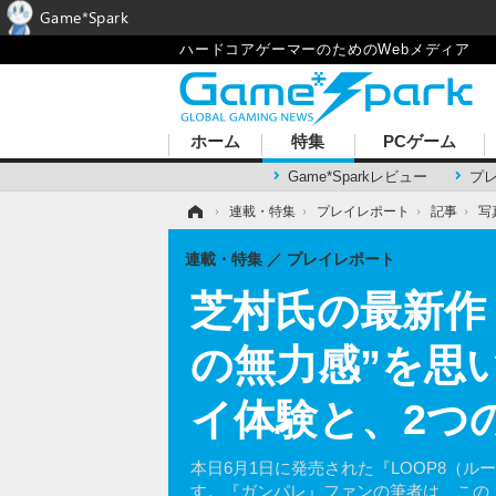
Game*Spark
ハードコアゲーマーのためのWebメディア
ホーム
特集
PCゲーム
Game*Sparkレビュー
プ
ホーム
›
連載・特集
›
プレイレポート
›
記事
›
写
連載・特集
プレイレポート
芝村氏の最新作
の無力感”を思
イ体験と、2つ
本日6月1日に発売された『LOOP8（
す。『ガンパレ』ファンの筆者は、この