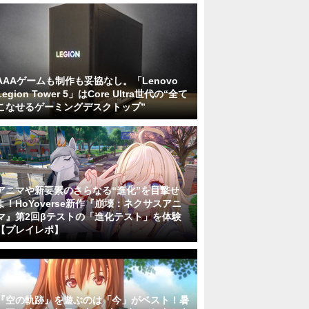
AAAゲームも制作も妥協なし。「Lenovo
Legion Tower 5」はCore Ultra世代の“全て
こなせるゲーミングデスクトップ”
アニマや新要素のさらなる“進化”を目撃せ
よ！HoYoverse新作『崩壊：ネクサスアニ
マ』第2回βテストの「進化テスト」を体験
【プレイレポ】
『空の軌跡』を遊ぶのは「今」がベスト！暑