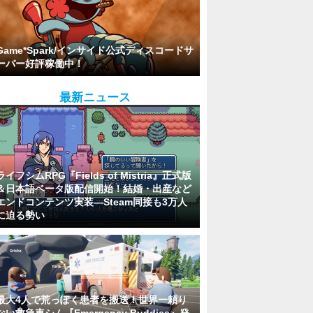
Game*Spark/インサイド公式ディスコードサ
ーバー好評稼働中！
最新ニュース
ライフシムRPG『Fields of Mistria』正式版
＆日本語ベータ版配信開始！結婚・出産など
エンドコンテンツ実装―Steam同接も3万人
に迫る勢い
最大4人で荒っぽく患者を搬送！世界一頼り