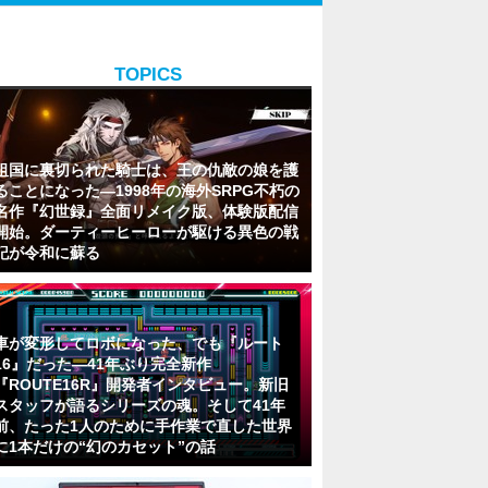
TOPICS
祖国に裏切られた騎士は、王の仇敵の娘を護
ることになった―1998年の海外SRPG不朽の
名作『幻世録』全面リメイク版、体験版配信
開始。ダーティーヒーローが駆ける異色の戦
記が令和に蘇る
車が変形してロボになった、でも『ルート
16』だった―41年ぶり完全新作
『ROUTE16R』開発者インタビュー。新旧
スタッフが語るシリーズの魂。そして41年
前、たった1人のために手作業で直した世界
に1本だけの“幻のカセット”の話