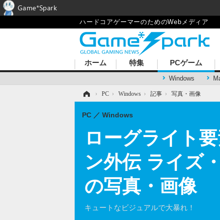
Game*Spark
ハードコアゲーマーのためのWebメディア
ホーム
特集
PCゲーム
Windows
M
ホーム
›
PC
›
Windows
›
記事
›
写真・画像
PC
Windows
ローグライト要
ン外伝 ライズ
の写真・画像
キュートなビジュアルで大暴れ！