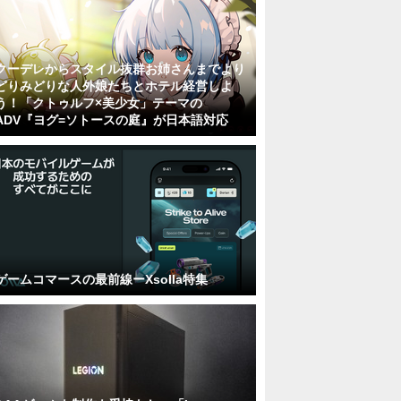
クーデレからスタイル抜群お姉さんまでより
どりみどりな人外娘たちとホテル経営しよ
う！「クトゥルフ×美少女」テーマの
ADV『ヨグ=ソトースの庭』が日本語対応
ゲームコマースの最前線ーXsolla特集