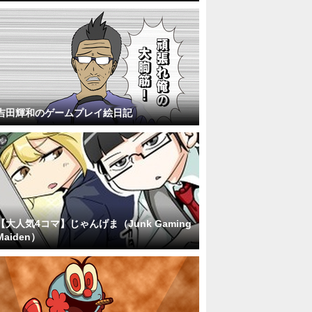
吉田輝和のゲームプレイ絵日記
【大人気4コマ】じゃんげま（Junk Gaming
Maiden）