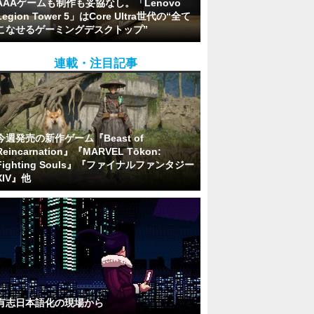
AAAゲームも制作も妥協なし。「Lenovo
Legion Tower 5」はCore Ultra世代の“全て
こなせるゲーミングデスクトップ”
連載・注目記事
今週発売の新作ゲーム『Beast of
Reincarnation』『MARVEL Tōkon:
Fighting Souls』『ファイナルファンタジー
XIV』他
有志日本語化の現場から