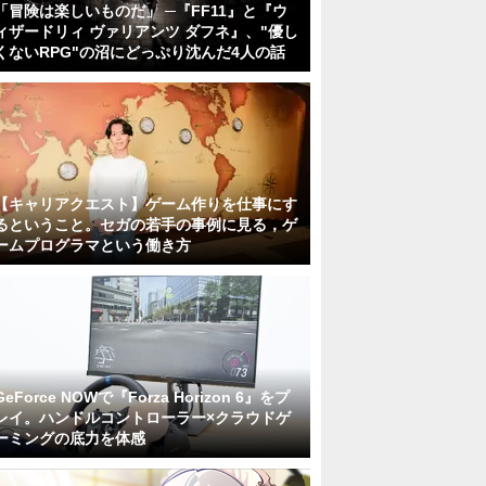
「冒険は楽しいものだ」 ─『FF11』と『ウ
ィザードリィ ヴァリアンツ ダフネ』、"優し
くないRPG"の沼にどっぷり沈んだ4人の話
【キャリアクエスト】ゲーム作りを仕事にす
るということ。セガの若手の事例に見る，ゲ
ームプログラマという働き方
GeForce NOWで『Forza Horizon 6』をプ
レイ。ハンドルコントローラー×クラウドゲ
ーミングの底力を体感