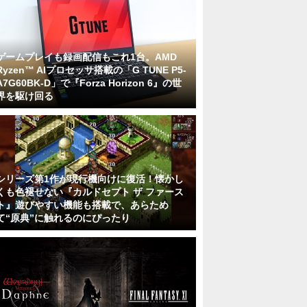
ゲームプレイも録画配信もこれ1台。AMD
Ryzen™ AIプロセッサ搭載の「G TUNE P5-
A7G60BK-D」で『Forza Horizon 6』の世
界を駆け回る
シリーズ第1作が現行機向けに復活！懐かし
くも色褪せない『カルドセプト ザ ファース
ト』遊びやすい機能も搭載で、あらため
て“原典”に触れるのにぴったり