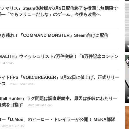
アノマリス』Steam体験版が8月9日配信終了を撤回し無期限で
響―「でもフリューだしな」のゲーム、今後も改善へ
れ！『COMMAND MONSTER』Steam向けに配信
ALITH』ウィッシュリスト7万件突破！「6万件記念コンテン
 Sat 16:45
FPS『VOID/BREAKER』8月22日に値上げ。正式リリー
ンス
2026.8.8 Sat 22:15
fall Hunter』ラグ問題は調査継続中。原因は多岐にわたり一
軽減を目指す
2026.8.8 Sat 15:45
「D.Mon」のヒーロー・トレイラーが公開！ MEKA部隊
2026.8.7 Fri 1:15