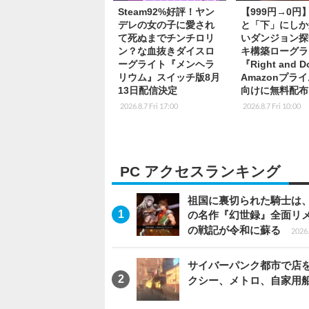
Steam92%好評！ヤン
【999円→0円
デレの女の子に愛され
と「下」にしか
て死ぬまでチンチロリ
いダンジョン探
ン？な血抜きダイスロ
キ構築ローグラ
ーグライト『メンヘラ
『Right and 
リウム』スイッチ版8月
Amazonプラ
13日配信決定
向けに無料配布
2026.8.7 Fri 17:00
2026.8.7 Fri 10:00
PC アクセスランキング
祖国に裏切られた騎士は、
の名作『幻世録』全面リ
の戦記が令和に蘇る
2026.
サイバーパンク都市で店を開く
クシー、メトロ、自家用