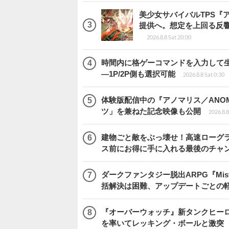
美少女サバイバルTPS『
提供へ。想定を上回る反
2026.8.8 Sat 20:00
時間内に格ゲーコマンドを入力して生き残
―1P/2P側も選択可能
2026.8.8 Sat 0:30
体験版配信中の『アノマリス／ANOM
ツ」を兼ねた記念映像も公開
2026.8.8
建物ごと敵をぶっ壊せ！高速ローグライト
ス前にお得に手に入れる最後のチャ
ダークファンタジー脱出ARPG『Mist
括解決は困難、アップデートごとの
『オーバーウォッチ』新タンクヒーロー
を率いてレッキング・ボールと激突