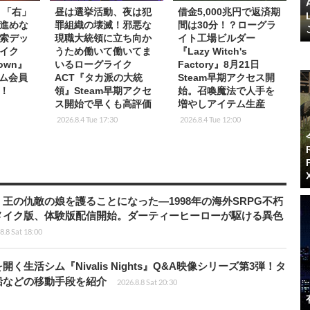
】「右」
昼は選挙活動、夜は犯
借金5,000兆円で返済期
進めな
罪組織の壊滅！邪悪な
間は30分！？ローグラ
索デッ
現職大統領に立ち向か
イト工場ビルダー
イク
うため働いて働いてま
『Lazy Witch's
Down』
いるローグライク
Factory』8月21日
イム会員
ACT『タカ派の大統
Steam早期アクセス開
！
領』Steam早期アクセ
始。召喚魔法で人手を
ス開始で早くも高評価
増やしアイテム生産
2026.8.4 Tue 17:30
2026.8.4 Tue 12:00
王の仇敵の娘を護ることになった―1998年の海外SRPG不朽
メイク版、体験版配信開始。ダーティーヒーローが駆ける異色
8.8 Sat 18:00
生活シム『Nivalis Nights』Q&A映像シリーズ第3弾！タ
船などの移動手段を紹介
2026.8.8 Sat 20:30