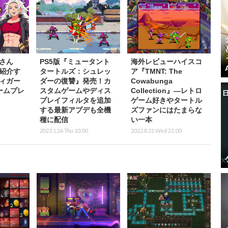
さん
PS5版『ミュータント
海外レビューハイスコ
紹介す
タートルズ：シュレッ
ア『TMNT: The
ィガー
ダーの復讐』発売！カ
Cowabunga
ームプレ
スタムゲームやディス
Collection』―レトロ
プレイフィルタを追加
ゲーム好きやタートル
する最新アプデも全機
ズファンにはたまらな
種に配信
い一本
2023.1.26 Thu 10:00
2022.8.31 Wed 21:00