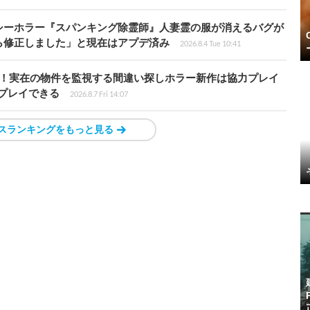
シーホラー『スパンキング除霊師』人妻霊の服が消えるバグが
ら修正しました」と現在はアプデ済み
2026.8.4 Tue 10:41
始！実在の物件を監視する間違い探しホラー新作は協力プレイ
プレイできる
2026.8.7 Fri 14:07
スランキングをもっと見る