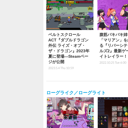
ベルトスクロール
腹筋バキバキ姉
ACT『ダブルドラゴン
「マリアン」を
外伝 ライズ・オブ・
る『リバーシテ
ザ・ドラゴン』2023年
ルズ2』最新ゲ
夏に登場―Steamペー
イトレイラー！
ジが公開
2022.10.25 Tue 6:00
2023.5.4 Thu 10:59
ローグライク／ローグライト