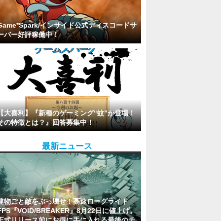
Game*Spark/インサイド公式ディスコードサ
ーバー好評稼働中！
【大喜利】『新種のゲーミング“蚊”が登場！
その特徴とは？』回答募集中！
最新ニュース
建物ごと敵をぶっ壊せ！高速ローグライト
FPS『VOID/BREAKER』8月22日に値上げ。
正式リリース前にお得に手に入れる最後のチ