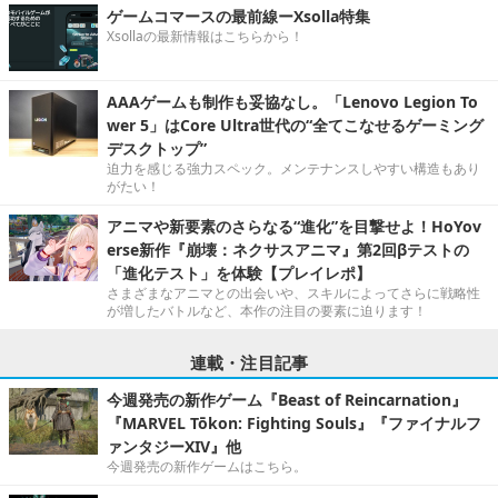
ゲームコマースの最前線ーXsolla特集
Xsollaの最新情報はこちらから！
AAAゲームも制作も妥協なし。「Lenovo Legion To
wer 5」はCore Ultra世代の“全てこなせるゲーミング
デスクトップ”
迫力を感じる強力スペック。メンテナンスしやすい構造もあり
がたい！
アニマや新要素のさらなる“進化”を目撃せよ！HoYov
erse新作『崩壊：ネクサスアニマ』第2回βテストの
「進化テスト」を体験【プレイレポ】
さまざまなアニマとの出会いや、スキルによってさらに戦略性
が増したバトルなど、本作の注目の要素に迫ります！
連載・注目記事
今週発売の新作ゲーム『Beast of Reincarnation』
『MARVEL Tōkon: Fighting Souls』『ファイナルフ
ァンタジーXIV』他
今週発売の新作ゲームはこちら。