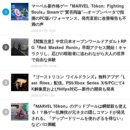
マーベル新作格ゲー『MARVEL Tōkon: Fighting
Souls』Steamで“賛否両論”―オープンベータで指
摘のPC版パフォーマンス、発売直前に改善報告も不
満の声
2026.8.7 Fri 12:21
【閲覧注意】中世日本オープンワールドアダルトRP
G『Red Masked Ronin』早期アクセス開始！キャ
ラクリし、忍びの暗殺者に追われながら大人の世界
で自由な体験
2026.8.7 Fri 14:45
『ゴーストリコン ワイルドランズ』無料アプデ「L
ast Rites」配信。PS5/Xbox Series X/S/PCにて4
K解像度および60fps対応―新作の開発も発表
2026.8.7 Fri 1:54
『MARVEL Tōkon』のデッドプールは瞬獄殺も使え
る！？格ゲー乱舞技が元ネタの隠しコマンドが発見
される。「デップードリームを使わざるを得ない」
などパロ満載