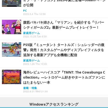
が公開
PC
2023.5.4 Thu 10:59
腹筋バキバキ姉さん「マリアン」を紹介する『リバー
シティガールズ2』最新ゲームプレイトレイラー！
家庭用ゲーム
2022.10.25 Tue 6:00
PS5版『ミュータント タートルズ：シュレッダーの復
讐』発売！カスタムゲームやディスプレイフィルタを
追加する最新アプデも全機種に配信
家庭用ゲーム
2023.1.26 Thu 10:00
海外レビューハイスコア『TMNT: The Cowabunga C
ollection』―レトロゲーム好きやタートルズファンに
はたまらない一本
連載・特集
2022.8.31 Wed 21:00
Windowsアクセスランキング