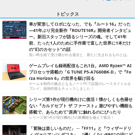
トピックス
車が変形してロボになった、でも『ルート16』だった
―41年ぶり完全新作『ROUTE16R』開発者インタビュ
ー。新旧スタッフが語るシリーズの魂。そして41年
前、たった1人のために手作業で直した世界に1本だけ
の“幻のカセット”の話
長い時を経て受け継がれる過去と、新たに生まれるものとは。
ゲームプレイも録画配信もこれ1台。AMD Ryzen™ AI
プロセッサ搭載の「G TUNE P5-A7G60BK-D」で『Fo
rza Horizon 6』の世界を駆け回る
ゲーム＆制作の拠点となるノートPCで話題のレースタイトルを
プレイ。放熱性能もチェックしました！
シリーズ第1作が現行機向けに復活！懐かしくも色褪せ
ない『カルドセプト ザ ファースト』遊びやすい機能も
搭載で、あらためて“原典”に触れるのにぴったり
シリーズ第1作が現行機向けの新機能を備えて復活！
「冒険は楽しいものだ」 ─『FF11』と『ウィザードリ
ィ ヴァリアンツ ダフネ』、"優しくないRPG"の沼にど