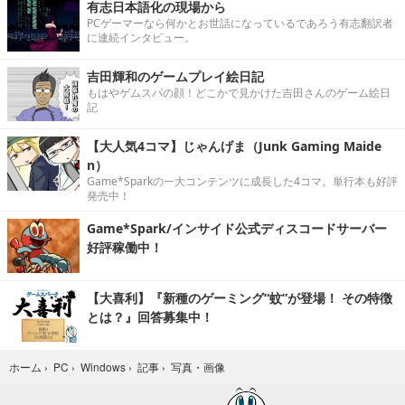
有志日本語化の現場から
PCゲーマーなら何かとお世話になっているであろう有志翻訳者
に連続インタビュー。
吉田輝和のゲームプレイ絵日記
もはやゲムスパの顔！どこかで見かけた吉田さんのゲーム絵日
記
【大人気4コマ】じゃんげま（Junk Gaming Maide
n）
Game*Sparkの一大コンテンツに成長した4コマ。単行本も好評
発売中！
Game*Spark/インサイド公式ディスコードサーバー
好評稼働中！
【大喜利】『新種のゲーミング“蚊”が登場！ その特徴
とは？』回答募集中！
写真・画像
ホーム
›
PC
›
Windows
›
記事
›