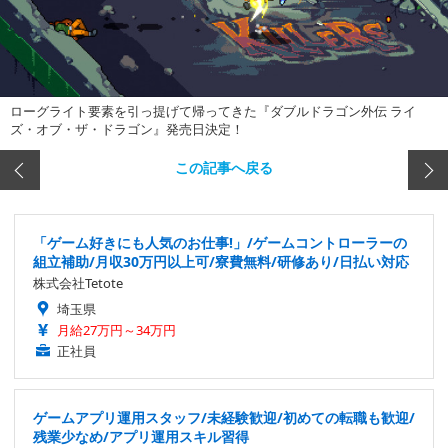
ローグライト要素を引っ提げて帰ってきた『ダブルドラゴン外伝 ライ
ズ・オブ・ザ・ドラゴン』発売日決定！
この記事へ戻る
「ゲーム好きにも人気のお仕事!」/ゲームコントローラーの
組立補助/月収30万円以上可/寮費無料/研修あり/日払い対応
株式会社Tetote
埼玉県
月給27万円～34万円
正社員
ゲームアプリ運用スタッフ/未経験歓迎/初めての転職も歓迎/
残業少なめ/アプリ運用スキル習得