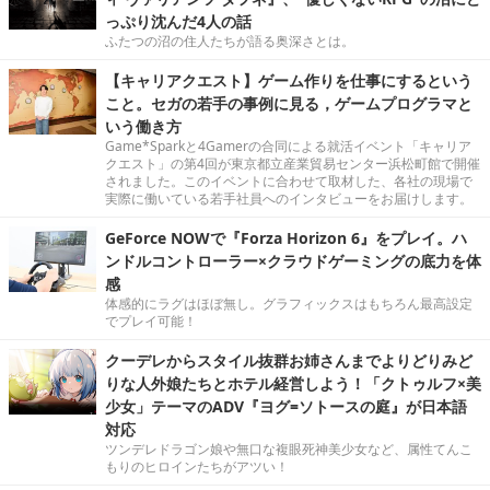
っぷり沈んだ4人の話
ふたつの沼の住人たちが語る奥深さとは。
【キャリアクエスト】ゲーム作りを仕事にするという
こと。セガの若手の事例に見る，ゲームプログラマと
いう働き方
Game*Sparkと4Gamerの合同による就活イベント「キャリア
クエスト」の第4回が東京都立産業貿易センター浜松町館で開催
されました。このイベントに合わせて取材した、各社の現場で
実際に働いている若手社員へのインタビューをお届けします。
GeForce NOWで『Forza Horizon 6』をプレイ。ハ
ンドルコントローラー×クラウドゲーミングの底力を体
感
体感的にラグはほぼ無し。グラフィックスはもちろん最高設定
でプレイ可能！
クーデレからスタイル抜群お姉さんまでよりどりみど
りな人外娘たちとホテル経営しよう！「クトゥルフ×美
少女」テーマのADV『ヨグ=ソトースの庭』が日本語
対応
ツンデレドラゴン娘や無口な複眼死神美少女など、属性てんこ
もりのヒロインたちがアツい！