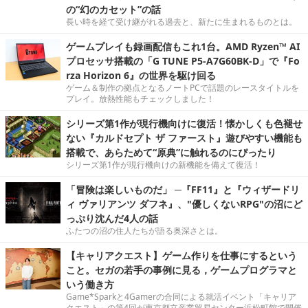
の“幻のカセット”の話
長い時を経て受け継がれる過去と、新たに生まれるものとは。
ゲームプレイも録画配信もこれ1台。AMD Ryzen™ AI
プロセッサ搭載の「G TUNE P5-A7G60BK-D」で『Fo
rza Horizon 6』の世界を駆け回る
ゲーム＆制作の拠点となるノートPCで話題のレースタイトルを
プレイ。放熱性能もチェックしました！
シリーズ第1作が現行機向けに復活！懐かしくも色褪せ
ない『カルドセプト ザ ファースト』遊びやすい機能も
搭載で、あらためて“原典”に触れるのにぴったり
シリーズ第1作が現行機向けの新機能を備えて復活！
「冒険は楽しいものだ」 ─『FF11』と『ウィザードリ
ィ ヴァリアンツ ダフネ』、"優しくないRPG"の沼にど
っぷり沈んだ4人の話
ふたつの沼の住人たちが語る奥深さとは。
【キャリアクエスト】ゲーム作りを仕事にするという
こと。セガの若手の事例に見る，ゲームプログラマと
いう働き方
Game*Sparkと4Gamerの合同による就活イベント「キャリア
クエスト」の第4回が東京都立産業貿易センター浜松町館で開催