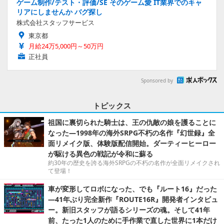
ゲーム制作/テスト・評価/SE そのゲーム愛 IT業界でのキャ
リアにしませんか バグ探し
株式会社スタッフサービス
東京都
月給24万5,000円～50万円
正社員
Sponsored by
トピックス
祖国に裏切られた騎士は、王の仇敵の娘を護ることに
なった―1998年の海外SRPG不朽の名作『幻世録』全
面リメイク版、体験版配信開始。ダーティーヒーロー
が駆ける異色の戦記が令和に蘇る
約30年の歴史を誇る海外SRPGの不朽の名作が全面リメイクされ
て登場！
車が変形してロボになった、でも『ルート16』だった
―41年ぶり完全新作『ROUTE16R』開発者インタビュ
ー。新旧スタッフが語るシリーズの魂。そして41年
前、たった1人のために手作業で直した世界に1本だけ