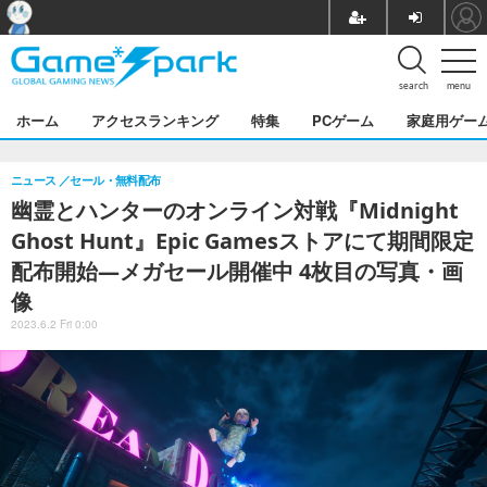
search
menu
ホーム
アクセスランキング
特集
PCゲーム
家庭用ゲー
ニュース
セール・無料配布
幽霊とハンターのオンライン対戦『Midnight
Ghost Hunt』Epic Gamesストアにて期間限定
配布開始―メガセール開催中 4枚目の写真・画
像
2023.6.2 Fri 0:00