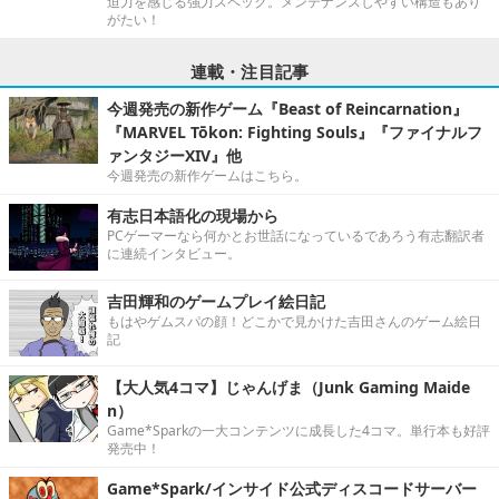
迫力を感じる強力スペック。メンテナンスしやすい構造もあり
がたい！
連載・注目記事
今週発売の新作ゲーム『Beast of Reincarnation』
『MARVEL Tōkon: Fighting Souls』『ファイナルフ
ァンタジーXIV』他
今週発売の新作ゲームはこちら。
有志日本語化の現場から
PCゲーマーなら何かとお世話になっているであろう有志翻訳者
に連続インタビュー。
吉田輝和のゲームプレイ絵日記
もはやゲムスパの顔！どこかで見かけた吉田さんのゲーム絵日
記
【大人気4コマ】じゃんげま（Junk Gaming Maide
n）
Game*Sparkの一大コンテンツに成長した4コマ。単行本も好評
発売中！
Game*Spark/インサイド公式ディスコードサーバー