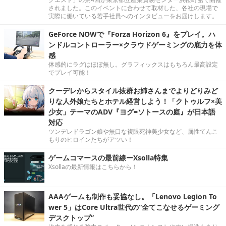
されました。このイベントに合わせて取材した、各社の現場で
実際に働いている若手社員へのインタビューをお届けします。
GeForce NOWで『Forza Horizon 6』をプレイ。ハ
ンドルコントローラー×クラウドゲーミングの底力を体
感
体感的にラグはほぼ無し。グラフィックスはもちろん最高設定
でプレイ可能！
クーデレからスタイル抜群お姉さんまでよりどりみど
りな人外娘たちとホテル経営しよう！「クトゥルフ×美
少女」テーマのADV『ヨグ=ソトースの庭』が日本語
対応
ツンデレドラゴン娘や無口な複眼死神美少女など、属性てんこ
もりのヒロインたちがアツい！
ゲームコマースの最前線ーXsolla特集
Xsollaの最新情報はこちらから！
AAAゲームも制作も妥協なし。「Lenovo Legion To
wer 5」はCore Ultra世代の“全てこなせるゲーミング
デスクトップ”