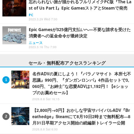
忘れられない旅が描かれるフルリメイクPC版『The La
st of Us Part I』Epic GamesストアとSteamで発売
PC
2023.3.29 Wed 7:00
Epic Gamesが325億円支払いへ―不要な請求を受けた
消費者への返金命令が最終決定
ニュース
2023.3.16 Thu 7:00
セール・無料配布アクセスランキング
名作ADVの夏にしよう！『パラノマサイト 本所七不
思議』990円、『ダンガンロンパ』4作品セットで3,
060円、“お紳士”な恋愛ADVは1,192円！【eショッ
プのお薦めセール】
2026.8.8 Sat 16:15
【2,800円→0円】おかしな宇宙サバイバルADV『Br
eathedge』Steamにて8月10日2時まで無料配布―8
月31日早期アクセス開始の続編新トレイラー公開
2026.8.8 Sat 6:00