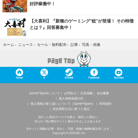
好評稼働中！
【大喜利】『新種のゲーミング“蚊”が登場！ その特徴
とは？』回答募集中！
写真・画像
ホーム
›
ニュース
›
セール・無料配布
›
記事
›
Home
X
STEAM
Facebook
YouTube
Game*Sparkについて
お問合せ
広告掲載
会社概要
個人情報保護方針
個人情報の取り扱いについて（Game*Spark）
利用規約
特定商取引法に基づく表記
紹介した商品/サービスを購入、契約した場合に、
売上の一部が弊社サイトに還元されることがあります。
当サイトに掲載の記事・見出し・写真・画像の無断転載を禁じます。
Copyright © 2026 IID, Inc.