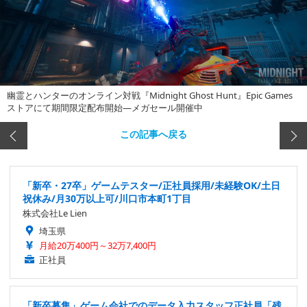
幽霊とハンターのオンライン対戦『Midnight Ghost Hunt』Epic Games
ストアにて期間限定配布開始―メガセール開催中
この記事へ戻る
「新卒・27卒」ゲームテスター/正社員採用/未経験OK/土日
祝休み/月30万以上可/川口市本町1丁目
株式会社Le Lien
埼玉県
月給20万400円～32万7,400円
正社員
「新卒募集」ゲーム会社でのデータ入力スタッフ正社員「残