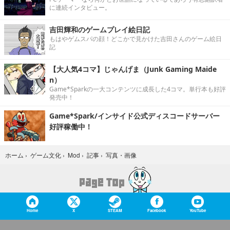
に連続インタビュー。
吉田輝和のゲームプレイ絵日記
もはやゲムスパの顔！どこかで見かけた吉田さんのゲーム絵日
記
【大人気4コマ】じゃんげま（Junk Gaming Maide
n）
Game*Sparkの一大コンテンツに成長した4コマ。単行本も好評
発売中！
Game*Spark/インサイド公式ディスコードサーバー
好評稼働中！
写真・画像
ホーム
›
ゲーム文化
›
Mod
›
記事
›
Home
X
STEAM
Facebook
YouTube