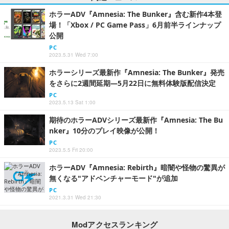
ホラーADV『Amnesia: The Bunker』含む新作4本登
場！「Xbox / PC Game Pass」6月前半ラインナップ
公開
PC
2023.5.31 Wed 7:00
ホラーシリーズ最新作『Amnesia: The Bunker』発売
をさらに2週間延期―5月22日に無料体験版配信決定
PC
2023.5.13 Sat 1:00
期待のホラーADVシリーズ最新作『Amnesia: The Bu
nker』10分のプレイ映像が公開！
PC
2023.5.5 Fri 20:00
ホラーADV『Amnesia: Rebirth』暗闇や怪物の驚異が
無くなる"アドベンチャーモード"が追加
PC
2021.3.31 Wed 21:30
Modアクセスランキング