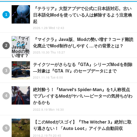
『テラリア』大型アプデで公式に日本語対応。古い
日本語化Modを使っている人は解除するよう注意喚
起
2026.1.28 Wed 12:43
『マイクラ』Java版、Modの勢い増す？コード難読
化廃止でMod制作がしやすく…その背景とは？
2025.10.30 Thu 15:27
テイクツーがさらなる『GTA』シリーズModを削除
―対象は『GTA IV』のセーブデータにまで
2021.11.16 Tue 6:00
絶対酔う！『Marvel's Spider-Man』を1人称視点
でプレイするModがヤバい―ピーターの気持ちがわ
かるかも
2022.9.19 Mon 16:30
【このModがスゴイ】『The Witcher 3』絶対に取
り逃さない！「Auto Loot」アイテム自動回収
2016.2.19 Fri 20:45