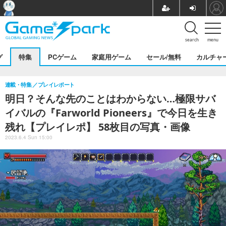
search
menu
グ
特集
PCゲーム
家庭用ゲーム
セール/無料
カルチャ
連載・特集
プレイレポート
明日？そんな先のことはわからない…極限サバ
イバルの『Farworld Pioneers』で今日を生き
残れ【プレイレポ】 58枚目の写真・画像
2023.6.4 Sun 15:00