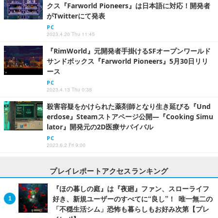
クス『Farworld Pioneers』は日本語に対応！開発者
がTwitterにて発表
PC
2023.4.20 Thu 11:45
『RimWorld』元開発者手掛けるSFオープンワールド
サンドボックス『Farworld Pioneers』5月30日リリ
ース
PC
2023.4.13 Thu 0:38
殺害容疑をかけられた薬剤師となり生き延びる『Und
erdose』Steamストアページ公開―『Cooking Simu
lator』開発元の2D医療サバイバル
PC
2023.6.2 Fri 9:00
プレイレポートアクセスランキング
『ほの暮しの庭』は『夜廻』ファン、スローライフ
好き、新規ユーザーのすべてに“良し”！ 唯一無二の
「不穏生活シム」恐怖も暮らしもお好み次第【プレ