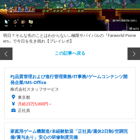
明日？そんな先のことはわからない…極限サバイバルの『Farworld Pione
ers』で今日を生き残れ【プレイレポ】
この記事へ戻る
PJ品質管理および進行管理業務/IT事務/ゲームコンテンツ開
発企業/MS-Office
株式会社スタッフサービス
東京都
月給23万5,000円～
正社員
家庭用ゲーム機製造/未経験歓迎「正社員/週休2日制/空調完
備/賞与あり」安心の研修制度完備