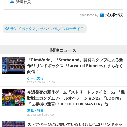
派遣社員
Sponsored by
サンドボックス／サバイバル／スローライフ
関連ニュース
『RimWorld』『Starbound』開発スタッフによる新
作SFサンドボックス『Farworld Pioneers』まもなく
配信！
ゲーム文化
2023.5.30 Tue 17:58
今週発売の新作ゲーム『ストリートファイター6』『機
動戦士ガンダム バトルオペレーション2』『LOOP8』
『世界樹の迷宮I・II・III HD REMASTER』他
連載・特集
2023.5.28 Sun 0:00
ストアページには書いていないけれど…SFサンドボッ