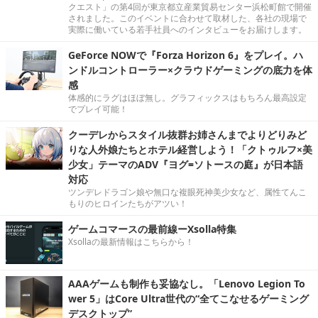
クエスト」の第4回が東京都立産業貿易センター浜松町館で開催
されました。このイベントに合わせて取材した、各社の現場で
実際に働いている若手社員へのインタビューをお届けします。
GeForce NOWで『Forza Horizon 6』をプレイ。ハ
ンドルコントローラー×クラウドゲーミングの底力を体
感
体感的にラグはほぼ無し。グラフィックスはもちろん最高設定
でプレイ可能！
クーデレからスタイル抜群お姉さんまでよりどりみど
りな人外娘たちとホテル経営しよう！「クトゥルフ×美
少女」テーマのADV『ヨグ=ソトースの庭』が日本語
対応
ツンデレドラゴン娘や無口な複眼死神美少女など、属性てんこ
もりのヒロインたちがアツい！
ゲームコマースの最前線ーXsolla特集
Xsollaの最新情報はこちらから！
AAAゲームも制作も妥協なし。「Lenovo Legion To
wer 5」はCore Ultra世代の“全てこなせるゲーミング
デスクトップ”