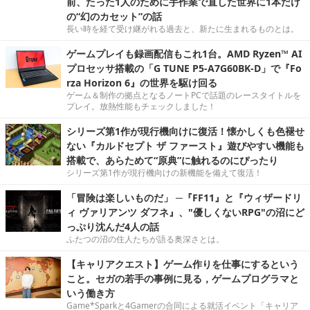
前、たった1人のために手作業で直した世界に1本だけ
の“幻のカセット”の話
長い時を経て受け継がれる過去と、新たに生まれるものとは。
ゲームプレイも録画配信もこれ1台。AMD Ryzen™ AI
プロセッサ搭載の「G TUNE P5-A7G60BK-D」で『Fo
rza Horizon 6』の世界を駆け回る
ゲーム＆制作の拠点となるノートPCで話題のレースタイトルを
プレイ。放熱性能もチェックしました！
シリーズ第1作が現行機向けに復活！懐かしくも色褪せ
ない『カルドセプト ザ ファースト』遊びやすい機能も
搭載で、あらためて“原典”に触れるのにぴったり
シリーズ第1作が現行機向けの新機能を備えて復活！
「冒険は楽しいものだ」 ─『FF11』と『ウィザードリ
ィ ヴァリアンツ ダフネ』、"優しくないRPG"の沼にど
っぷり沈んだ4人の話
ふたつの沼の住人たちが語る奥深さとは。
【キャリアクエスト】ゲーム作りを仕事にするという
こと。セガの若手の事例に見る，ゲームプログラマと
いう働き方
Game*Sparkと4Gamerの合同による就活イベント「キャリア