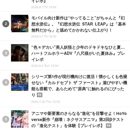
イレポ】
2026.8.7 Fri 19:45
モバイル向け新作は“やってること”がちゃんと『幻
想水滸伝』。『幻想水滸伝 STAR LEAP』は「基本
無料だから」と舐めてかかれない仕上がり！
2026.8.7 Fri 18:00
“色々デカい”美人妖怪と少年のドキドキなひと夏…
ハートフルホラーADV『八尺様がいた夏休み』プレ
イレポ
2026.8.2 Sun 19:00
シリーズ第1作が現行機向けに復活！懐かしくも色褪
せない『カルドセプト ザ ファースト』遊びやすい機
能も搭載で、あらためて“原典”に触れるのにぴった
り
PR
2026.7.30 Thu 12:00
アニマや新要素のさらなる“進化”を目撃せよ！HoYo
verse新作『崩壊：ネクサスアニマ』第2回βテスト
の「進化テスト」を体験【プレイレポ】
PR