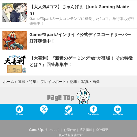
【大人気4コマ】じゃんげま（Junk Gaming Maide
n）
Game*Sparkの一大コンテンツに成長した4コマ。単行本も好評
発売中！
Game*Spark/インサイド公式ディスコードサーバー
好評稼働中！
【大喜利】『新種のゲーミング“蚊”が登場！ その特徴
とは？』回答募集中！
写真・画像
ホーム
›
連載・特集
›
プレイレポート
›
記事
›
Home
X
STEAM
Facebook
YouTube
Game*Sparkについて
お問合せ
広告掲載
会社概要
個人情報保護方針