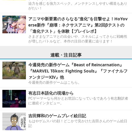
迫力を感じる強力スペック。メンテナンスしやすい構造もあり
がたい！
アニマや新要素のさらなる“進化”を目撃せよ！HoYov
erse新作『崩壊：ネクサスアニマ』第2回βテストの
「進化テスト」を体験【プレイレポ】
さまざまなアニマとの出会いや、スキルによってさらに戦略性
が増したバトルなど、本作の注目の要素に迫ります！
連載・注目記事
今週発売の新作ゲーム『Beast of Reincarnation』
『MARVEL Tōkon: Fighting Souls』『ファイナルフ
ァンタジーXIV』他
今週発売の新作ゲームはこちら。
有志日本語化の現場から
PCゲーマーなら何かとお世話になっているであろう有志翻訳者
に連続インタビュー。
吉田輝和のゲームプレイ絵日記
もはやゲムスパの顔！どこかで見かけた吉田さんのゲーム絵日
記