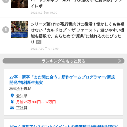
イレポ
2026.8.2 Sun 19:00
シリーズ第1作が現行機向けに復活！懐かしくも色褪
せない『カルドセプト ザ ファースト』遊びやすい機
能も搭載で、あらためて“原典”に触れるのにぴった
り
PR
2026.7.30 Thu 12:00
ランキングをもっと見る
27卒・新卒「まだ間に合う」新作ゲームプログラマー/新規
開発/福利厚生充実
株式会社ELM
愛知県
月給26万300円～32万円
正社員
ゲーム運営アシスタント/イベントの準備補助/未経験活躍中/