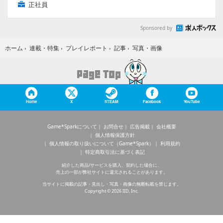
正社員
Sponsored by
写真・画像
ホーム
›
連載・特集
›
プレイレポート
›
記事
›
Home
X
STEAM
Facebook
YouTube
Game*Sparkについて
お問合せ
広告掲載
会社概要
個人情報保護方針
個人情報の取り扱いについて（Game*Spark）
利用規約
特定商取引法に基づく表記
紹介した商品/サービスを購入、契約した場合に、
売上の一部が弊社サイトに還元されることがあります。
当サイトに掲載の記事・見出し・写真・画像の無断転載を禁じます。
Copyright © 2026 IID, Inc.