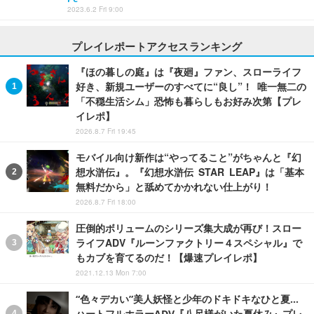
2023.6.2 Fri 9:00
プレイレポートアクセスランキング
『ほの暮しの庭』は『夜廻』ファン、スローライフ
好き、新規ユーザーのすべてに“良し”！ 唯一無二の
「不穏生活シム」恐怖も暮らしもお好み次第【プレ
イレポ】
2026.8.7 Fri 19:45
モバイル向け新作は“やってること”がちゃんと『幻
想水滸伝』。『幻想水滸伝 STAR LEAP』は「基本
無料だから」と舐めてかかれない仕上がり！
2026.8.7 Fri 18:00
圧倒的ボリュームのシリーズ集大成が再び！スロー
ライフADV『ルーンファクトリー４スペシャル』で
もカブを育てるのだ！【爆速プレイレポ】
2021.12.13 Mon 7:00
“色々デカい”美人妖怪と少年のドキドキなひと夏…
ハートフルホラーADV『八尺様がいた夏休み』プレ