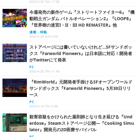
2023.5.30 Tue 17:58
今週発売の新作ゲーム『ストリートファイター6』『機
動戦士ガンダム バトルオペレーション2』『LOOP8』
『世界樹の迷宮I・II・III HD REMASTER』他
連載・特集
2023.5.28 Sun 0:00
ストアページには書いていないけれど…SFサンドボッ
クス『Farworld Pioneers』は日本語に対応！開発者
がTwitterにて発表
PC
2023.4.20 Thu 11:45
『RimWorld』元開発者手掛けるSFオープンワールド
サンドボックス『Farworld Pioneers』5月30日リリ
ース
PC
2023.4.13 Thu 0:38
殺害容疑をかけられた薬剤師となり生き延びる『Und
erdose』Steamストアページ公開―『Cooking Simu
lator』開発元の2D医療サバイバル
PC