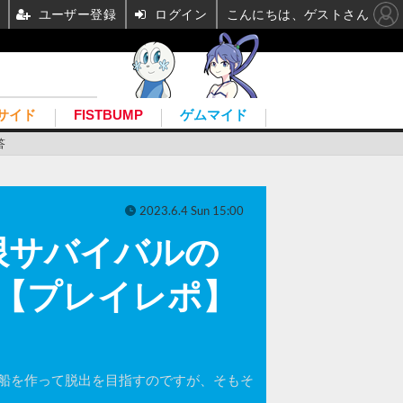
ユーザー登録
ログイン
こんにちは、ゲストさん
サイド
FISTBUMP
ゲムマイド
答
2023.6.4 Sun 15:00
限サバイバルの
き残れ【プレイレポ】
は宇宙船を作って脱出を目指すのですが、そもそ