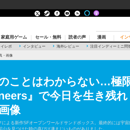
家庭用ゲーム
セール・無料
読者の声
漫画
イン
レイレポ
インタビュー
海外レビュー
注目インディーミニ問
真・画像
のことはわからない…極
 Pioneers』で今日を生
・画像
』開発スタッフによる新作SFオープンワールドサンドボックス。最終的に
鉱山を見つけた時の喜びは凄まじいものがありました。