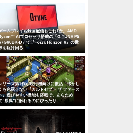
ゲームプレイも録画配信もこれ1台。AMD
Ryzen™ AIプロセッサ搭載の「G TUNE P5-
A7G60BK-D」で『Forza Horizon 6』の世
界を駆け回る
シリーズ第1作が現行機向けに復活！懐かし
くも色褪せない『カルドセプト ザ ファース
ト』遊びやすい機能も搭載で、あらため
て“原典”に触れるのにぴったり