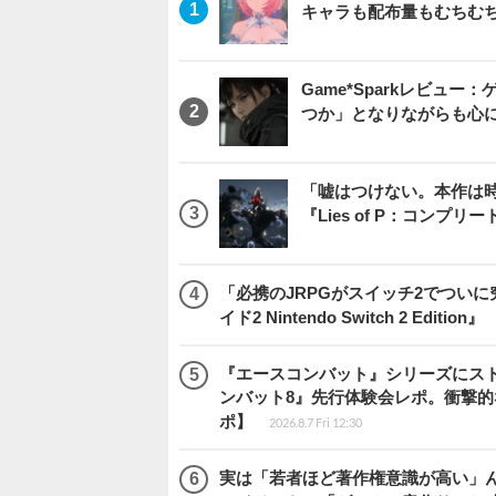
キャラも配布量もむちむ
Game*Sparkレビュー：ゲ
つか」となりながらも心
「嘘はつけない。本作は
『Lies of P：コンプリ
「必携のJRPGがスイッチ2でつい
イド2 Nintendo Switch 2 Edition』
『エースコンバット』シリーズにス
ンバット8』先行体験会レポ。衝撃
ポ】
2026.8.7 Fri 12:30
実は「若者ほど著作権意識が高い」