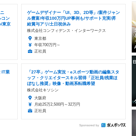
アニ
ゲームデザイナー「UI、3D、2D等」/案件ジャン
ルコン
ル豊富/年収100万円UP事例も/サポート充実/昇
/東京
給賞与アリ/土日祝休み
株式会社コンフィデンス・インターワークス
東京都
年収700万円～
正社員
IT業
「27卒」ゲーム実況・eスポーツ動画の編集スタ
ッフ・クリエイタースキル習得「正社員/残業ほ
ぼなし推奨」映像・動画系転職希望
株式会社キソシン
大阪府
月給25万2,500円～32万円
正社員
Sponsored by