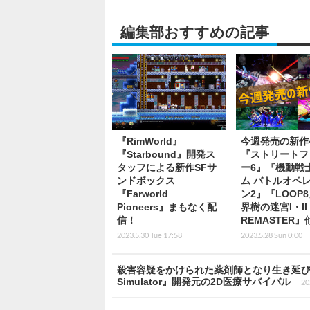
編集部おすすめの記事
『RimWorld』
今週発売の新作
『Starbound』開発ス
『ストリートフ
タッフによる新作SFサ
ー6』『機動戦
ンドボックス
ム バトルオペ
『Farworld
ン2』『LOOP
Pioneers』まもなく配
界樹の迷宮I・II・I
信！
REMASTER』
2023.5.30 Tue 17:58
2023.5.28 Sun 0:00
殺害容疑をかけられた薬剤師となり生き延びる『U
Simulator』開発元の2D医療サバイバル
20