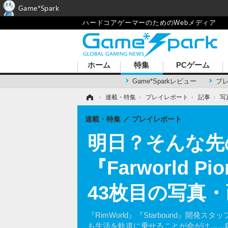
Game*Spark
ハードコアゲーマーのためのWebメディア
ホーム
特集
PCゲーム
Game*Sparkレビュー
プ
ホーム
›
連載・特集
›
プレイレポート
›
記事
›
写
連載・特集
プレイレポート
明日？そんな先
『Farworld
43枚目の写真
『RimWorld』『Starbound
も生活を軌道に乗せることが命がけ……