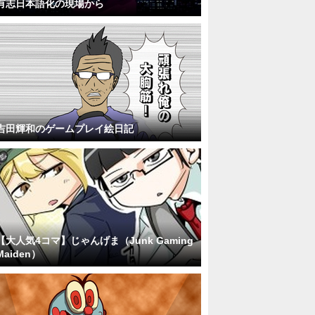
有志日本語化の現場から
吉田輝和のゲームプレイ絵日記
【大人気4コマ】じゃんげま（Junk Gaming
Maiden）