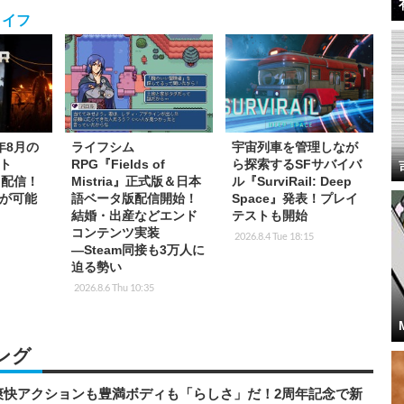
ライフ
6年8月の
ライフシム
宇宙列車を管理しなが
ト
RPG『Fields of
ら探索するSFサバイバ
p」配信！
Mistria』正式版＆日本
ル『SurviRail: Deep
が可能
語ベータ版配信開始！
Space』発表！プレイ
結婚・出産などエンド
テストも開始
コンテンツ実装
2026.8.4 Tue 18:15
―Steam同接も3万人に
迫る勢い
2026.8.6 Thu 10:35
ング
爽快アクションも豊満ボディも「らしさ」だ！2周年記念で新