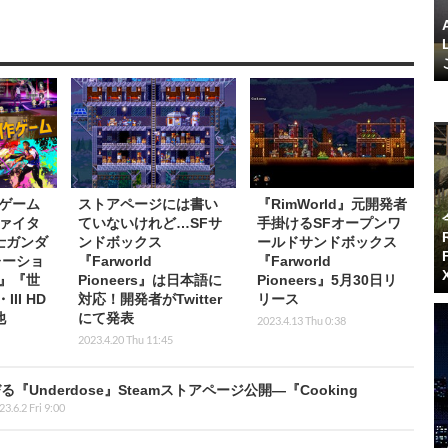
ゲーム
ストアページには書い
『RimWorld』元開発者
ァイタ
ていないけれど…SFサ
手掛けるSFオープンワ
士ガンダ
ンドボックス
ールドサンドボックス
レーショ
『Farworld
『Farworld
8』『世
Pioneers』は日本語に
Pioneers』5月30日リ
II HD
対応！開発者がTwitter
リース
他
にて発表
2023.4.13 Thu 0:38
2023.4.20 Thu 11:45
nderdose』Steamストアページ公開―『Cooking
23.6.2 Fri 9:00