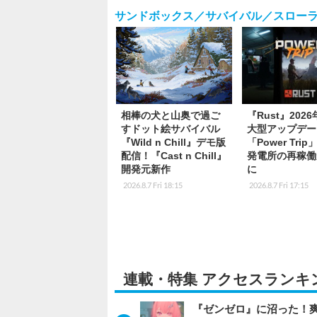
サンドボックス／サバイバル／スロー
相棒の犬と山奥で過ご
『Rust』202
すドット絵サバイバル
大型アップデー
『Wild n Chill』デモ版
「Power Tri
配信！『Cast n Chill』
発電所の再稼働
開発元新作
に
2026.8.7 Fri 18:15
2026.8.7 Fri 17:15
連載・特集 アクセスランキ
『ゼンゼロ』に沼った！