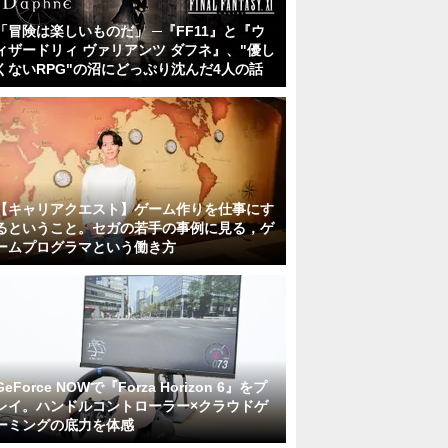
「冒険は楽しいものだ」 ─『FF11』と『ウ
ィザードリィ ヴァリアンツ ダフネ』、"優し
くないRPG"の沼にどっぷり沈んだ4人の話
【キャリアクエスト】ゲーム作りを仕事にす
るということ。セガの若手の事例に見る，ゲ
ームプログラマという働き方
GeForce NOWで『Forza Horizon 6』をプ
レイ。ハンドルコントローラー×クラウドゲ
ーミングの底力を体感