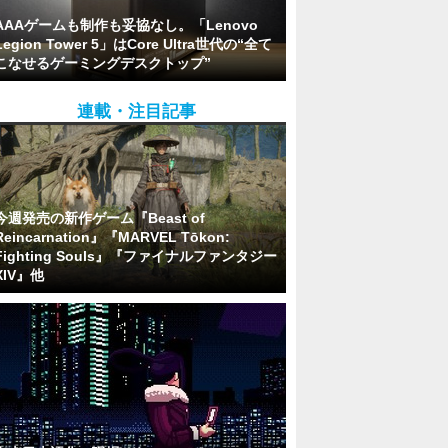
AAAゲームも制作も妥協なし。「Lenovo
Legion Tower 5」はCore Ultra世代の“全て
こなせるゲーミングデスクトップ”
連載・注目記事
今週発売の新作ゲーム『Beast of
Reincarnation』『MARVEL Tōkon:
Fighting Souls』『ファイナルファンタジー
XIV』他