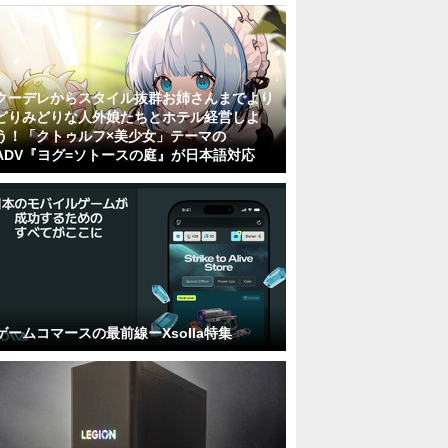
クーデレからスタイル抜群お姉さんまでより
どりみどりな人外娘たちとホテル経営しよ
う！「クトゥルフ×美少女」テーマの
ADV『ヨグ=ソトースの庭』が日本語対応
ゲームコマースの最前線ーXsolla特集