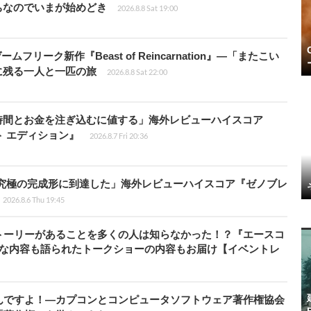
ちなのでいまが始めどき
2026.8.8 Sat 19:00
ームフリーク新作『Beast of Reincarnation』―「またこい
に残る一人と一匹の旅
2026.8.8 Sat 22:00
時間とお金を注ぎ込むに値する」海外レビューハイスコア
ート エディション』
2026.8.7 Fri 20:36
に究極の完成形に到達した」海外レビューハイスコア『ゼノブレ
2026.8.6 Thu 19:45
トーリーがあることを多くの人は知らなかった！？『エースコ
的な内容も語られたトークショーの内容もお届け【イベントレ
んですよ！―カプコンとコンピュータソフトウェア著作権協会