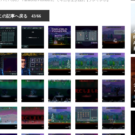
ルの『Farworld Pioneers』で今日を生き残れ【プレイレポ】
この記事へ戻る
43/66