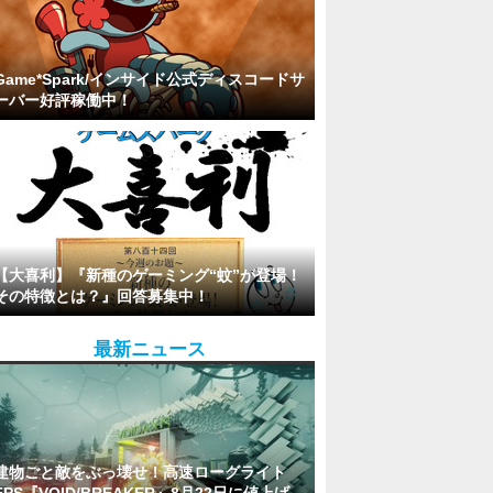
Game*Spark/インサイド公式ディスコードサ
ーバー好評稼働中！
【大喜利】『新種のゲーミング“蚊”が登場！
その特徴とは？』回答募集中！
最新ニュース
建物ごと敵をぶっ壊せ！高速ローグライト