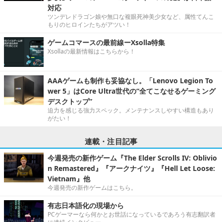
対応
ツンデレドラゴン娘や無口な複眼死神美少女など、属性てんこ
もりのヒロインたちがアツい！
ゲームコマースの最前線ーXsolla特集
Xsollaの最新情報はこちらから！
AAAゲームも制作も妥協なし。「Lenovo Legion To
wer 5」はCore Ultra世代の“全てこなせるゲーミング
デスクトップ”
迫力を感じる強力スペック。メンテナンスしやすい構造もあり
がたい！
連載・注目記事
今週発売の新作ゲーム『The Elder Scrolls IV: Oblivio
n Remastered』『アークナイツ』『Hell Let Loose:
Vietnam』他
今週発売の新作ゲームはこちら。
有志日本語化の現場から
PCゲーマーなら何かとお世話になっているであろう有志翻訳者