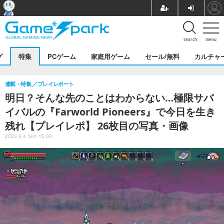
search
menu
グ
特集
PCゲーム
家庭用ゲーム
セール/無料
カルチャ
連載・特集
プレイレポート
明日？そんな先のことはわからない…極限サバ
イバルの『Farworld Pioneers』で今日を生き
残れ【プレイレポ】 26枚目の写真・画像
2023.6.4 Sun 15:00