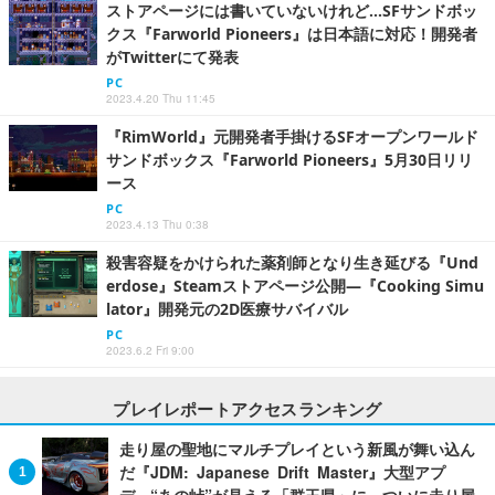
ストアページには書いていないけれど…SFサンドボッ
クス『Farworld Pioneers』は日本語に対応！開発者
がTwitterにて発表
PC
2023.4.20 Thu 11:45
『RimWorld』元開発者手掛けるSFオープンワールド
サンドボックス『Farworld Pioneers』5月30日リリ
ース
PC
2023.4.13 Thu 0:38
殺害容疑をかけられた薬剤師となり生き延びる『Und
erdose』Steamストアページ公開―『Cooking Simu
lator』開発元の2D医療サバイバル
PC
2023.6.2 Fri 9:00
プレイレポートアクセスランキング
走り屋の聖地にマルチプレイという新風が舞い込ん
だ『JDM: Japanese Drift Master』大型アプ
デ。“あの峠”が見える「群玉県」に、ついに走り屋