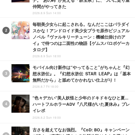
仲間がやってきた
2026.8.9 Sun 14:00
毎朝美少女らに起こされる。なんだここはパラダイ
スかな！アンドロイド美少女プラモ原作ビジュアル
ノベル『ヴァルキリーチューン：機械仕掛けのア
イ』で待つのは二面性の物語【ゲムスパロボゲーカ
タログ】
2026.8.9 Sun 18:00
モバイル向け新作は“やってること”がちゃんと『幻
想水滸伝』。『幻想水滸伝 STAR LEAP』は「基本
無料だから」と舐めてかかれない仕上がり！
2026.8.7 Fri 18:00
“色々デカい”美人妖怪と少年のドキドキなひと夏…
ハートフルホラーADV『八尺様がいた夏休み』プレ
イレポ
2026.8.2 Sun 19:00
古さを超えてなお強烈。『CoD: BO』キャンペーン