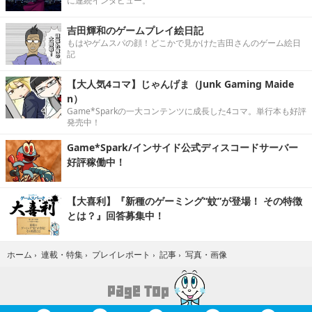
に連続インタビュー。
吉田輝和のゲームプレイ絵日記
もはやゲムスパの顔！どこかで見かけた吉田さんのゲーム絵日
記
【大人気4コマ】じゃんげま（Junk Gaming Maide
n）
Game*Sparkの一大コンテンツに成長した4コマ。単行本も好評
発売中！
Game*Spark/インサイド公式ディスコードサーバー
好評稼働中！
【大喜利】『新種のゲーミング“蚊”が登場！ その特徴
とは？』回答募集中！
写真・画像
ホーム
›
連載・特集
›
プレイレポート
›
記事
›