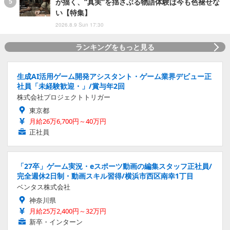
が描く、“真実”を揺さぶる物語体験は今も色褪せな
い【特集】
2026.8.9 Sun 17:30
ランキングをもっと見る
生成AI活用ゲーム開発アシスタント・ゲーム業界デビュー正
社員「未経験歓迎・」/賞与年2回
株式会社プロジェクトトリガー
東京都
月給26万6,700円～40万円
正社員
「27卒」ゲーム実況・eスポーツ動画の編集スタッフ正社員/
完全週休2日制・動画スキル習得/横浜市西区南幸1丁目
ベンタス株式会社
神奈川県
月給25万2,400円～32万円
新卒・インターン