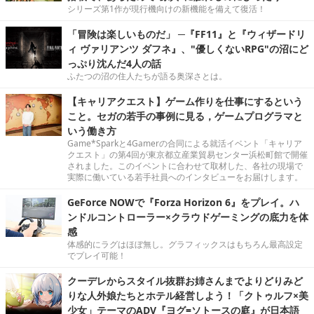
シリーズ第1作が現行機向けの新機能を備えて復活！
「冒険は楽しいものだ」 ─『FF11』と『ウィザードリ
ィ ヴァリアンツ ダフネ』、"優しくないRPG"の沼にど
っぷり沈んだ4人の話
ふたつの沼の住人たちが語る奥深さとは。
【キャリアクエスト】ゲーム作りを仕事にするという
こと。セガの若手の事例に見る，ゲームプログラマと
いう働き方
Game*Sparkと4Gamerの合同による就活イベント「キャリア
クエスト」の第4回が東京都立産業貿易センター浜松町館で開催
されました。このイベントに合わせて取材した、各社の現場で
実際に働いている若手社員へのインタビューをお届けします。
GeForce NOWで『Forza Horizon 6』をプレイ。ハ
ンドルコントローラー×クラウドゲーミングの底力を体
感
体感的にラグはほぼ無し。グラフィックスはもちろん最高設定
でプレイ可能！
クーデレからスタイル抜群お姉さんまでよりどりみど
りな人外娘たちとホテル経営しよう！「クトゥルフ×美
少女」テーマのADV『ヨグ=ソトースの庭』が日本語