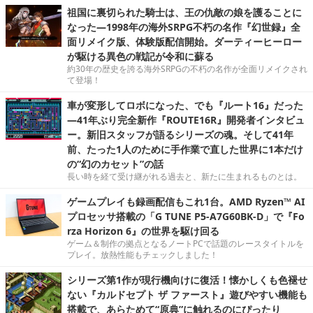
祖国に裏切られた騎士は、王の仇敵の娘を護ることに
なった―1998年の海外SRPG不朽の名作『幻世録』全
面リメイク版、体験版配信開始。ダーティーヒーロー
が駆ける異色の戦記が令和に蘇る
約30年の歴史を誇る海外SRPGの不朽の名作が全面リメイクされ
て登場！
車が変形してロボになった、でも『ルート16』だった
―41年ぶり完全新作『ROUTE16R』開発者インタビュ
ー。新旧スタッフが語るシリーズの魂。そして41年
前、たった1人のために手作業で直した世界に1本だけ
の“幻のカセット”の話
長い時を経て受け継がれる過去と、新たに生まれるものとは。
ゲームプレイも録画配信もこれ1台。AMD Ryzen™ AI
プロセッサ搭載の「G TUNE P5-A7G60BK-D」で『Fo
rza Horizon 6』の世界を駆け回る
ゲーム＆制作の拠点となるノートPCで話題のレースタイトルを
プレイ。放熱性能もチェックしました！
シリーズ第1作が現行機向けに復活！懐かしくも色褪せ
ない『カルドセプト ザ ファースト』遊びやすい機能も
搭載で、あらためて“原典”に触れるのにぴったり