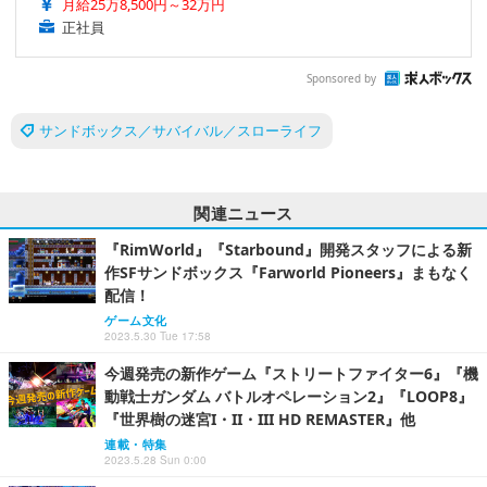
月給25万8,500円～32万円
正社員
Sponsored by
サンドボックス／サバイバル／スローライフ
関連ニュース
『RimWorld』『Starbound』開発スタッフによる新
作SFサンドボックス『Farworld Pioneers』まもなく
配信！
ゲーム文化
2023.5.30 Tue 17:58
今週発売の新作ゲーム『ストリートファイター6』『機
動戦士ガンダム バトルオペレーション2』『LOOP8』
『世界樹の迷宮I・II・III HD REMASTER』他
連載・特集
2023.5.28 Sun 0:00