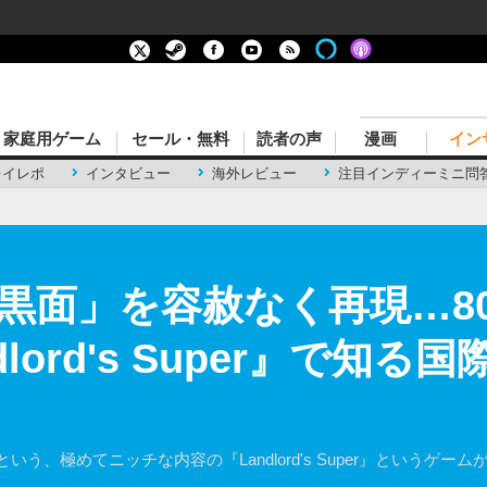
家庭用ゲーム
セール・無料
読者の声
漫画
イン
レイレポ
インタビュー
海外レビュー
注目インディーミニ問
黒面」を容赦なく再現…8
lord's Super』で知る
う、極めてニッチな内容の『Landlord's Super』というゲー