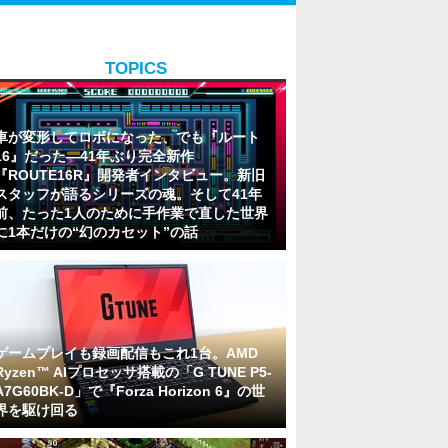
TOPICS
車が変形してロボになった、でも『ルート
16』だった―41年ぶり完全新作
『ROUTE16R』開発者インタビュー。新旧
スタッフが語るシリーズの魂。そして41年
前、たった1人のために手作業で直した世界
に1本だけの“幻のカセット”の話
ゲームプレイも録画配信もこれ1台。AMD
Ryzen™ AIプロセッサ搭載の「G TUNE P5-
A7G60BK-D」で『Forza Horizon 6』の世
界を駆け回る