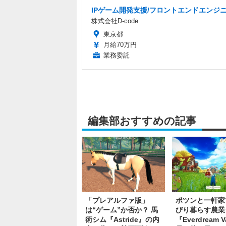
IPゲーム開発支援/フロントエンドエンジ
株式会社D-code
東京都
月給70万円
業務委託
編集部おすすめの記事
「プレアルファ版」
ポツンと一軒家
は“ゲーム”か否か？ 馬
びり暮らす農業
術シム『Astride』の内
『Everdream V