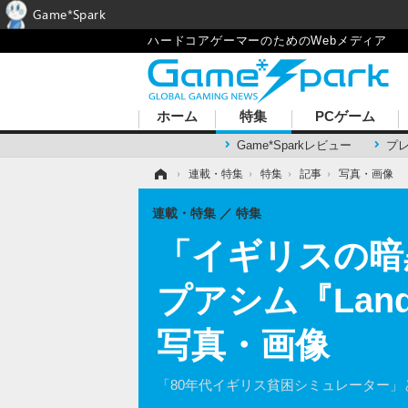
Game*Spark
ハードコアゲーマーのためのWebメディア
ホーム
特集
PCゲーム
Game*Sparkレビュー
プ
ホーム
›
連載・特集
›
特集
›
記事
›
写真・画像
連載・特集
特集
「イギリスの暗
プアシム『Land
写真・画像
「80年代イギリス貧困シミュレーター」とい