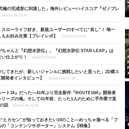
に究極の完成形に到達した」海外レビューハイスコア『ゼノブレ
2026.8.6 Thu 19:45
スローライフ好き、新規ユーザーのすべてに“良し”！ 唯一
しもお好み次第【プレイレポ】
2026.8.7 Fri 19:45
ちゃんと『幻想水滸伝』。『幻想水滸伝 STAR LEAP』は
ない仕上がり！
2026.8.7 Fri 18:00
作してきたが、新しいジャンルに挑戦したいと思った」2D横ス
l』【開発者インタビュー】
2026.8.3 Mon 17:30
ト16』だった―41年ぶり完全新作『ROUTE16R』開発者
リーズの魂。そして41年前、たった1人のために手作業で直
”の話
2026.8.6 Thu 12:00
米“ヒカセン”が知っておきたい10のこと―めっちゃ遊べる「フ
心の「コンテンツサポーター」システム【特集】