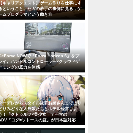
【キャリアクエスト】ゲーム作りを仕事にす
るということ。セガの若手の事例に見る，ゲ
ームプログラマという働き方
GeForce NOWで『Forza Horizon 6』をプ
レイ。ハンドルコントローラー×クラウドゲ
ーミングの底力を体感
クーデレからスタイル抜群お姉さんまでより
どりみどりな人外娘たちとホテル経営しよ
う！「クトゥルフ×美少女」テーマの
ADV『ヨグ=ソトースの庭』が日本語対応