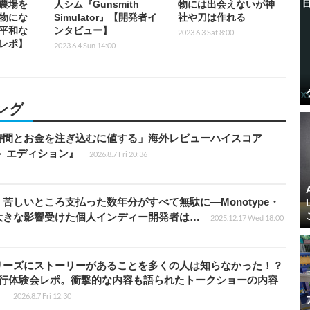
農場を
人シム『Gunsmith
物には出会えないが神
物にな
Simulator』【開発者イ
社や刀は作れる
平和な
ンタビュー】
2023.6.3 Sat 8:00
レポ】
2023.6.4 Sun 14:00
ング
時間とお金を注ぎ込むに値する」海外レビューハイスコア
ート エディション』
2026.8.7 Fri 20:36
苦しいところ支払った数年分がすべて無駄に―Monotype・
大きな影響受けた個人インディー開発者は…
2025.12.17 Wed 18:00
リーズにストーリーがあることを多くの人は知らなかった！？
先行体験会レポ。衝撃的な内容も語られたトークショーの内容
】
2026.8.7 Fri 12:30