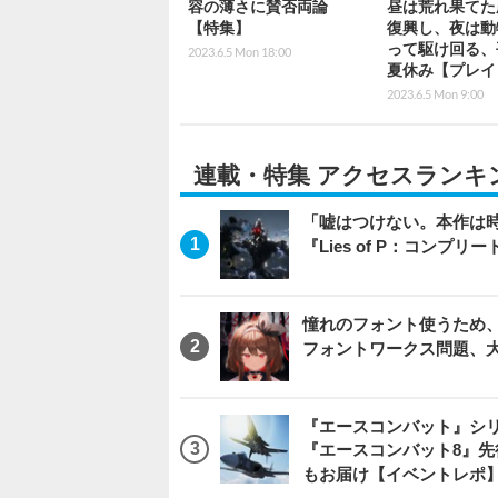
容の薄さに賛否両論
昼は荒れ果てた
【特集】
復興し、夜は動
って駆け回る、
2023.6.5 Mon 18:00
夏休み【プレイ
2023.6.5 Mon 9:00
連載・特集 アクセスランキ
「嘘はつけない。本作は
『Lies of P：コンプリ
憧れのフォント使うため、
フォントワークス問題、
『エースコンバット』シ
『エースコンバット8』
もお届け【イベントレポ