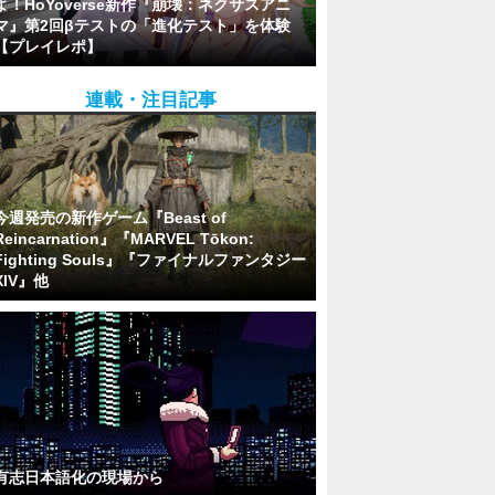
よ！HoYoverse新作『崩壊：ネクサスアニ
マ』第2回βテストの「進化テスト」を体験
【プレイレポ】
連載・注目記事
今週発売の新作ゲーム『Beast of
Reincarnation』『MARVEL Tōkon:
Fighting Souls』『ファイナルファンタジー
XIV』他
有志日本語化の現場から