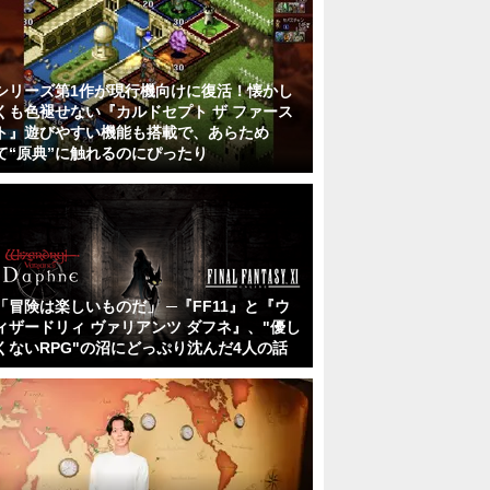
シリーズ第1作が現行機向けに復活！懐かし
くも色褪せない『カルドセプト ザ ファース
ト』遊びやすい機能も搭載で、あらため
て“原典”に触れるのにぴったり
「冒険は楽しいものだ」 ─『FF11』と『ウ
ィザードリィ ヴァリアンツ ダフネ』、"優し
くないRPG"の沼にどっぷり沈んだ4人の話