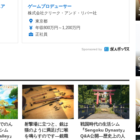
ニア
ゲームプロデューサー
株式会社クリーク・アンド・リバー社
東京都
年収800万円～1,200万円
正社員
Sponsored by
でのん
射撃場に立つと、銃は
戦国時代の生活シム
シム
猫のように満足げに喉
『Sengoku Dynasty』
alley』
を鳴らすのです―銃職
Q&A公開―歴史上の人