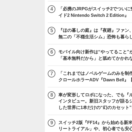
「必携のJRPGがスイッチ2でつい
イド2 Nintendo Switch 2 Edition』
『ほの暮しの庭』は『夜廻』ファン、
無二の「不穏生活シム」恐怖も暮ら
モバイル向け新作は“やってること”が
「基本無料だから」と舐めてかかれ
「これまではノベルゲームのみを制
クロールホラーADV『Dawn Bel
車が変形してロボになった、でも『ルー
インタビュー。新旧スタッフが語るシ
した世界に1本だけの“幻のカセット
スイッチ2版『FF14』から始める新
リートライアル」や、初心者でも安