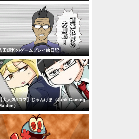
吉田輝和のゲームプレイ絵日記
【大人気4コマ】じゃんげま（Junk Gaming
Maiden）