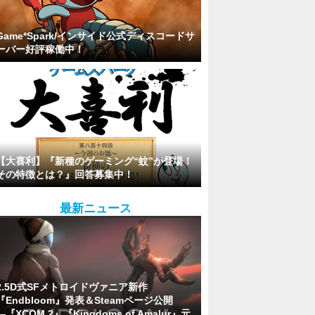
Game*Spark/インサイド公式ディスコードサ
ーバー好評稼働中！
【大喜利】『新種のゲーミング“蚊”が登場！
その特徴とは？』回答募集中！
最新ニュース
2.5D式SFメトロイドヴァニア新作
『Endbloom』発表＆Steamページ公開
―『XCOM 2』『Kingdoms of Amalur』元