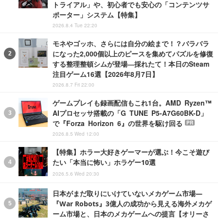
トライアル」や、初心者でも安心の「コンテンツサ
ポーター」システム【特集】
2026.8.4 Tue 22:20
モネやゴッホ、さらには自分の絵まで！？バラバラ
になった2,000個以上のピースを集めてパズルを修復
する整理整頓シムが登場―採れたて！本日のSteam
注目ゲーム16選【2026年8月7日】
2026.8.7 Fri 22:00
ゲームプレイも録画配信もこれ1台。AMD Ryzen™
AIプロセッサ搭載の「G TUNE P5-A7G60BK-D」
で『Forza Horizon 6』の世界を駆け回る
PR
2026.8.5 Wed 12:00
【特集】ホラー大好きゲーマーが選ぶ！今こそ遊び
たい「本当に怖い」ホラゲー10選
2026.5.6 Wed 20:30
日本がまだ取りにいけていないメカゲーム市場―
『War Robots』3億人の成功から見える海外メカゲ
ーム市場と、日本のメカゲームへの提言【オリーさ