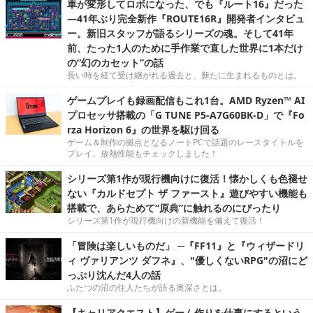
車が変形してロボになった、でも『ルート16』だった
―41年ぶり完全新作『ROUTE16R』開発者インタビュ
ー。新旧スタッフが語るシリーズの魂。そして41年
前、たった1人のために手作業で直した世界に1本だけ
の“幻のカセット”の話
長い時を経て受け継がれる過去と、新たに生まれるものとは。
ゲームプレイも録画配信もこれ1台。AMD Ryzen™ AI
プロセッサ搭載の「G TUNE P5-A7G60BK-D」で『Fo
rza Horizon 6』の世界を駆け回る
ゲーム＆制作の拠点となるノートPCで話題のレースタイトルを
プレイ。放熱性能もチェックしました！
シリーズ第1作が現行機向けに復活！懐かしくも色褪せ
ない『カルドセプト ザ ファースト』遊びやすい機能も
搭載で、あらためて“原典”に触れるのにぴったり
シリーズ第1作が現行機向けの新機能を備えて復活！
「冒険は楽しいものだ」 ─『FF11』と『ウィザードリ
ィ ヴァリアンツ ダフネ』、"優しくないRPG"の沼にど
っぷり沈んだ4人の話
ふたつの沼の住人たちが語る奥深さとは。
【キャリアクエスト】ゲーム作りを仕事にするという