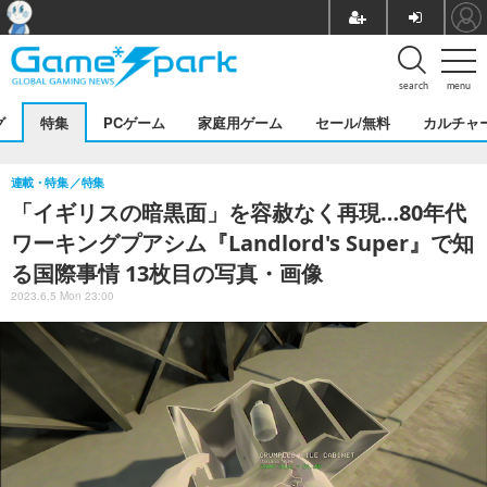
search
menu
グ
特集
PCゲーム
家庭用ゲーム
セール/無料
カルチャ
連載・特集
特集
「イギリスの暗黒面」を容赦なく再現…80年代
ワーキングプアシム『Landlord's Super』で知
る国際事情 13枚目の写真・画像
2023.6.5 Mon 23:00