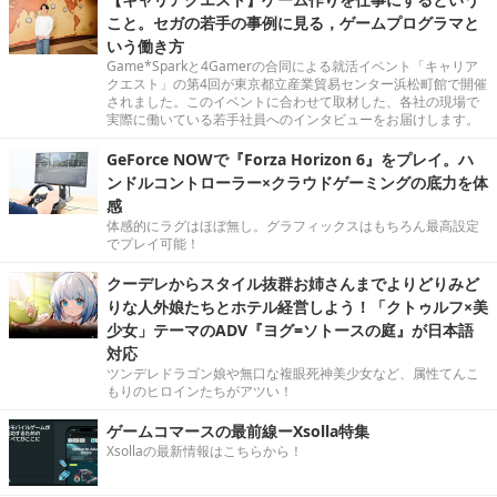
こと。セガの若手の事例に見る，ゲームプログラマと
いう働き方
Game*Sparkと4Gamerの合同による就活イベント「キャリア
クエスト」の第4回が東京都立産業貿易センター浜松町館で開催
されました。このイベントに合わせて取材した、各社の現場で
実際に働いている若手社員へのインタビューをお届けします。
GeForce NOWで『Forza Horizon 6』をプレイ。ハ
ンドルコントローラー×クラウドゲーミングの底力を体
感
体感的にラグはほぼ無し。グラフィックスはもちろん最高設定
でプレイ可能！
クーデレからスタイル抜群お姉さんまでよりどりみど
りな人外娘たちとホテル経営しよう！「クトゥルフ×美
少女」テーマのADV『ヨグ=ソトースの庭』が日本語
対応
ツンデレドラゴン娘や無口な複眼死神美少女など、属性てんこ
もりのヒロインたちがアツい！
ゲームコマースの最前線ーXsolla特集
Xsollaの最新情報はこちらから！