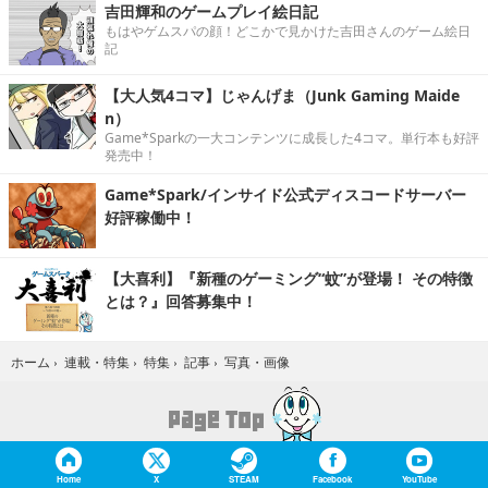
吉田輝和のゲームプレイ絵日記
もはやゲムスパの顔！どこかで見かけた吉田さんのゲーム絵日
記
【大人気4コマ】じゃんげま（Junk Gaming Maide
n）
Game*Sparkの一大コンテンツに成長した4コマ。単行本も好評
発売中！
Game*Spark/インサイド公式ディスコードサーバー
好評稼働中！
【大喜利】『新種のゲーミング“蚊”が登場！ その特徴
とは？』回答募集中！
写真・画像
ホーム
›
連載・特集
›
特集
›
記事
›
Home
X
STEAM
Facebook
YouTube