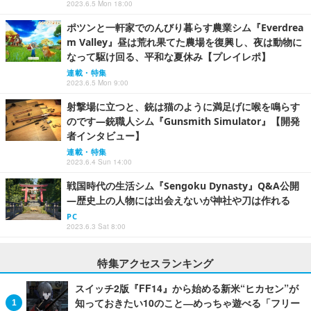
2023.6.5 Mon 18:00
ポツンと一軒家でのんびり暮らす農業シム『Everdrea
m Valley』昼は荒れ果てた農場を復興し、夜は動物に
なって駆け回る、平和な夏休み【プレイレポ】
連載・特集
2023.6.5 Mon 9:00
射撃場に立つと、銃は猫のように満足げに喉を鳴らす
のです―銃職人シム『Gunsmith Simulator』【開発
者インタビュー】
連載・特集
2023.6.4 Sun 14:00
戦国時代の生活シム『Sengoku Dynasty』Q&A公開
―歴史上の人物には出会えないが神社や刀は作れる
PC
2023.6.3 Sat 8:00
特集アクセスランキング
スイッチ2版『FF14』から始める新米“ヒカセン”が
知っておきたい10のこと―めっちゃ遊べる「フリー