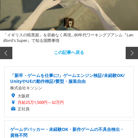
「イギリスの暗黒面」を容赦なく再現…80年代ワーキングプアシム『Lan
dlord's Super』で知る国際事情
この記事へ戻る
「新卒・ゲームを仕事に!」ゲームエンジン検証/未経験OK/
UnityやUEの動作検証/髪型・服装自由
株式会社キソシン
大阪府
月給25万1,500円～32万円
正社員
ゲームデバッカー・未経験OK・新作ゲームの不具合検出・
資格不問