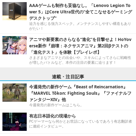
AAAゲームも制作も妥協なし。「Lenovo Legion To
wer 5」はCore Ultra世代の“全てこなせるゲーミング
デスクトップ”
迫力を感じる強力スペック。メンテナンスしやすい構造もあり
がたい！
アニマや新要素のさらなる“進化”を目撃せよ！HoYov
erse新作『崩壊：ネクサスアニマ』第2回βテストの
「進化テスト」を体験【プレイレポ】
さまざまなアニマとの出会いや、スキルによってさらに戦略性
が増したバトルなど、本作の注目の要素に迫ります！
連載・注目記事
今週発売の新作ゲーム『Beast of Reincarnation』
『MARVEL Tōkon: Fighting Souls』『ファイナルフ
ァンタジーXIV』他
今週発売の新作ゲームはこちら。
有志日本語化の現場から
PCゲーマーなら何かとお世話になっているであろう有志翻訳者
に連続インタビュー。