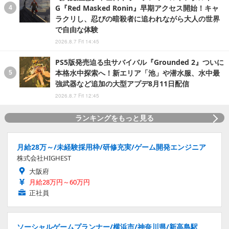
G『Red Masked Ronin』早期アクセス開始！キャ
ラクリし、忍びの暗殺者に追われながら大人の世界
で自由な体験
2026.8.7 Fri 14:45
PS5版発売迫る虫サバイバル『Grounded 2』ついに
本格水中探索へ！新エリア「池」や潜水服、水中最
強武器など追加の大型アプデ8月11日配信
2026.8.7 Fri 12:45
ランキングをもっと見る
月給28万～/未経験採用枠/研修充実/ゲーム開発エンジニア
株式会社HIGHEST
大阪府
月給28万円～60万円
正社員
ソーシャルゲームプランナー/横浜市/神奈川県/新高島駅