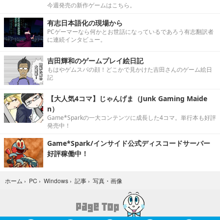
今週発売の新作ゲームはこちら。
有志日本語化の現場から
PCゲーマーなら何かとお世話になっているであろう有志翻訳者
に連続インタビュー。
吉田輝和のゲームプレイ絵日記
もはやゲムスパの顔！どこかで見かけた吉田さんのゲーム絵日
記
【大人気4コマ】じゃんげま（Junk Gaming Maide
n）
Game*Sparkの一大コンテンツに成長した4コマ。単行本も好評
発売中！
Game*Spark/インサイド公式ディスコードサーバー
好評稼働中！
写真・画像
ホーム
›
PC
›
Windows
›
記事
›