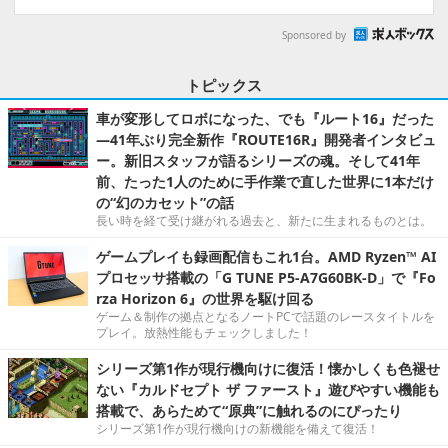
Sponsored by
トピックス
車が変形してロボになった、でも『ルート16』だった
―41年ぶり完全新作『ROUTE16R』開発者インタビュ
ー。新旧スタッフが語るシリーズの魂。そして41年
前、たった1人のために手作業で直した世界に1本だけ
の“幻のカセット”の話
長い時を経て受け継がれる過去と、新たに生まれるものとは。
ゲームプレイも録画配信もこれ1台。AMD Ryzen™ AI
プロセッサ搭載の「G TUNE P5-A7G60BK-D」で『Fo
rza Horizon 6』の世界を駆け回る
ゲーム＆制作の拠点となるノートPCで話題のレースタイトルを
プレイ。放熱性能もチェックしました！
シリーズ第1作が現行機向けに復活！懐かしくも色褪せ
ない『カルドセプト ザ ファースト』遊びやすい機能も
搭載で、あらためて“原典”に触れるのにぴったり
シリーズ第1作が現行機向けの新機能を備えて復活！