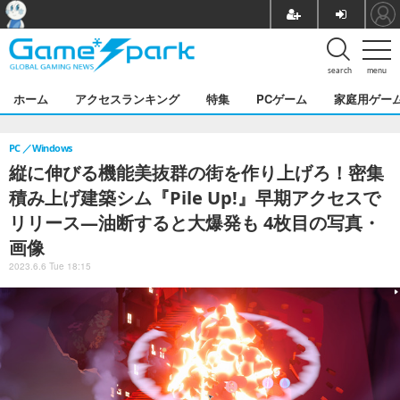
search
menu
ホーム
アクセスランキング
特集
PCゲーム
家庭用ゲー
PC
Windows
縦に伸びる機能美抜群の街を作り上げろ！密集
積み上げ建築シム『Pile Up!』早期アクセスで
リリース―油断すると大爆発も 4枚目の写真・
画像
2023.6.6 Tue 18:15