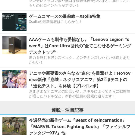
ツンデレドラゴン娘や無口な複眼死神美少女など、属性てんこ
もりのヒロインたちがアツい！
ゲームコマースの最前線ーXsolla特集
Xsollaの最新情報はこちらから！
AAAゲームも制作も妥協なし。「Lenovo Legion To
wer 5」はCore Ultra世代の“全てこなせるゲーミング
デスクトップ”
迫力を感じる強力スペック。メンテナンスしやすい構造もあり
がたい！
アニマや新要素のさらなる“進化”を目撃せよ！HoYov
erse新作『崩壊：ネクサスアニマ』第2回βテストの
「進化テスト」を体験【プレイレポ】
さまざまなアニマとの出会いや、スキルによってさらに戦略性
が増したバトルなど、本作の注目の要素に迫ります！
連載・注目記事
今週発売の新作ゲーム『Beast of Reincarnation』
『MARVEL Tōkon: Fighting Souls』『ファイナルフ
ァンタジーXIV』他