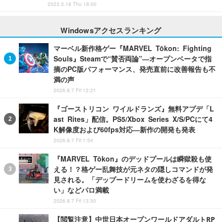
2023.3.16 Thu 18:00
Windowsアクセスランキング
マーベル新作格ゲー『MARVEL Tōkon: Fighting
Souls』Steamで“賛否両論”―オープンベータで指
摘のPC版パフォーマンス、発売直前に改善報告も不
満の声
2026.8.7 Fri 12:21
『ゴーストリコン ワイルドランズ』無料アプデ「L
ast Rites」配信。PS5/Xbox Series X/S/PCにて4
K解像度および60fps対応―新作の開発も発表
2026.8.7 Fri 1:54
『MARVEL Tōkon』のデッドプールは瞬獄殺も使
える！？格ゲー乱舞技が元ネタの隠しコマンドが発
見される。「デップードリームを使わざるを得な
い」などパロ満載
2026.8.7 Fri 13:30
【閲覧注意】中世日本オープンワールドアダルトRP