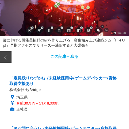
縦に伸びる機能美抜群の街を作り上げろ！密集積み上げ建築シム『Pile U
p!』早期アクセスでリリース―油断すると大爆発も
この記事へ戻る
「定員残りわずか!」/未経験採用枠/ゲームデバッカー/資格
取得支援あり
株式会社HyBridge
埼玉県
月給30万円～51万8,000円
正社員
「まだ間に合う!」/未経験採用枠/ゲームテスター/資格取得