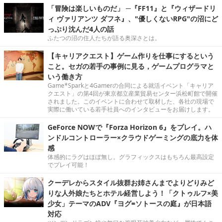
「冒険は楽しいものだ」 ─『FF11』と『ウィザードリ
ィ ヴァリアンツ ダフネ』、"優しくないRPG"の沼にど
っぷり沈んだ4人の話
ふたつの沼の住人たちが語る奥深さとは。
【キャリアクエスト】ゲーム作りを仕事にするという
こと。セガの若手の事例に見る，ゲームプログラマと
いう働き方
Game*Sparkと4Gamerの合同による就活イベント「キャリア
クエスト」の第4回が東京都立産業貿易センター浜松町館で開催
されました。このイベントに合わせて取材した、各社の現場で
実際に働いている若手社員へのインタビューをお届けします。
GeForce NOWで『Forza Horizon 6』をプレイ。ハ
ンドルコントローラー×クラウドゲーミングの底力を体
感
体感的にラグはほぼ無し。グラフィックスはもちろん最高設定
でプレイ可能！
クーデレからスタイル抜群お姉さんまでよりどりみど
りな人外娘たちとホテル経営しよう！「クトゥルフ×美
少女」テーマのADV『ヨグ=ソトースの庭』が日本語
対応