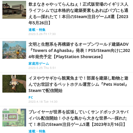
飲まなきゃやってらんねぇ！正式版登場のイギリス人
ライフシムでは本格的な建築要素もあればパブにも通
える―採れたて！本日のSteam注目ゲーム8選【2023
年5月26日】
連載・特集
2023.5.26 Fri 17:30
文明と生態系を再構築するオープンワールド建築ADV
『Towers of Aghasba』発表！PS5/Steam向けに202
4年発売予定【PlayStation Showcase】
家庭用ゲーム
2023.5.25 Thu 5:51
イヌやウサギから観賞魚まで！部屋を建築し動物と遊
んでお世話するペットホテル運営シム『Pets Hotel』
Steamで配信開始
PC
2023.4.18 Tue 14:30
プレイヤーが世界を拡張していくサンドボックスサバ
イバル配信開始！小さな島から大きな世界へ─採れた
て！本日のSteam注目ゲーム5選【2023年3月16日】
連載・特集