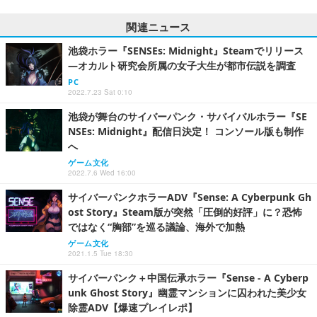
関連ニュース
池袋ホラー『SENSEs: Midnight』Steamでリリース
―オカルト研究会所属の女子大生が都市伝説を調査
PC
2022.7.23 Sat 0:10
池袋が舞台のサイバーパンク・サバイバルホラー『SE
NSEs: Midnight』配信日決定！ コンソール版も制作
へ
ゲーム文化
2022.7.6 Wed 16:00
サイバーパンクホラーADV『Sense: A Cyberpunk Gh
ost Story』Steam版が突然「圧倒的好評」に？恐怖
ではなく“胸部”を巡る議論、海外で加熱
ゲーム文化
2021.1.5 Tue 18:30
サイバーパンク＋中国伝承ホラー『Sense - A Cyberp
unk Ghost Story』幽霊マンションに囚われた美少女
除霊ADV【爆速プレイレポ】