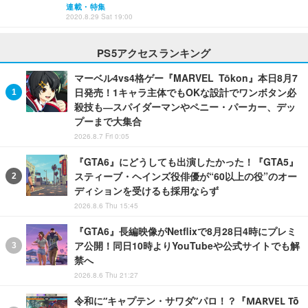
連載・特集
2020.8.29 Sat 19:00
PS5アクセスランキング
マーベル4vs4格ゲー『MARVEL Tōkon』本日8月7
日発売！1キャラ主体でもOKな設計でワンボタン必
殺技も―スパイダーマンやペニー・パーカー、デッ
プーまで大集合
2026.8.7 Fri 0:05
『GTA6』にどうしても出演したかった！『GTA5』
スティーブ・ヘインズ役俳優が“60以上の役”のオー
ディションを受けるも採用ならず
2026.8.6 Thu 15:45
『GTA6』長編映像がNetflixで8月28日4時にプレミ
ア公開！同日10時よりYouTubeや公式サイトでも解
禁へ
2026.8.6 Thu 21:27
令和に“キャプテン・サワダ”パロ！？『MARVEL Tō