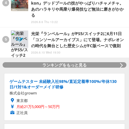
kon』デッドプールの技がやっぱりハチャメチャ。
あのハラキリや馬乗り爆発技など無法に磨きがかか
る
2026.8.6 Thu 13:22
光栄『ランペルール』がPS5/スイッチ2に6月11日
「コンソールアーカイブス」にて登場。ナポレオン
の時代を舞台とした歴史シムがFC版ベースで復刻
2026.6.10 Wed 19:00
ランキングをもっと見る
ゲームテスター 未経験入社98%/直近定着率100%/年休130
日/1対1&オーダーメイド研修
株式会社growm
東京都
月給21万5,000円～50万円
正社員