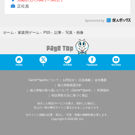
正社員
Sponsored by
写真・画像
ホーム
›
家庭用ゲーム
›
PS5
›
記事
›
Home
X
STEAM
Facebook
YouTube
Game*Sparkについて
お問合せ
広告掲載
会社概要
個人情報保護方針
個人情報の取り扱いについて（Game*Spark）
利用規約
特定商取引法に基づく表記
紹介した商品/サービスを購入、契約した場合に、
売上の一部が弊社サイトに還元されることがあります。
当サイトに掲載の記事・見出し・写真・画像の無断転載を禁じます。
Copyright © 2026 IID, Inc.