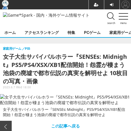
search
menu
ホーム
アクセスランキング
特集
PCゲーム
家庭用ゲー
家庭用ゲーム
PS5
女子大生サバイバルホラー『SENSEs: Midnigh
t』PS5/PS4/XSX/XB1配信開始！怨霊が棲まう
池袋の廃墟で都市伝説の真実を解明せよ 10枚目
の写真・画像
2023.6.7 Wed 18:00
女子大生サバイバルホラー『SENSEs: Midnight』PS5/PS4/XSX/XB1配信
開始！怨霊が棲まう池袋の廃墟で都市伝説の真実を解明せよ
この記事へ戻る