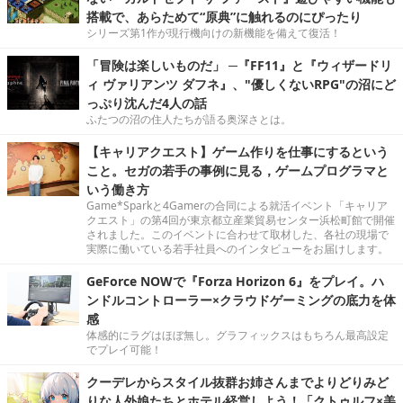
搭載で、あらためて“原典”に触れるのにぴったり
シリーズ第1作が現行機向けの新機能を備えて復活！
「冒険は楽しいものだ」 ─『FF11』と『ウィザードリ
ィ ヴァリアンツ ダフネ』、"優しくないRPG"の沼にど
っぷり沈んだ4人の話
ふたつの沼の住人たちが語る奥深さとは。
【キャリアクエスト】ゲーム作りを仕事にするという
こと。セガの若手の事例に見る，ゲームプログラマと
いう働き方
Game*Sparkと4Gamerの合同による就活イベント「キャリア
クエスト」の第4回が東京都立産業貿易センター浜松町館で開催
されました。このイベントに合わせて取材した、各社の現場で
実際に働いている若手社員へのインタビューをお届けします。
GeForce NOWで『Forza Horizon 6』をプレイ。ハ
ンドルコントローラー×クラウドゲーミングの底力を体
感
体感的にラグはほぼ無し。グラフィックスはもちろん最高設定
でプレイ可能！
クーデレからスタイル抜群お姉さんまでよりどりみど
りな人外娘たちとホテル経営しよう！「クトゥルフ×美