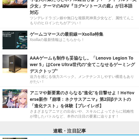
少女」テーマのADV『ヨグ=ソトースの庭』が日本語
対応
ツンデレドラゴン娘や無口な複眼死神美少女など、属性てんこ
もりのヒロインたちがアツい！
ゲームコマースの最前線ーXsolla特集
Xsollaの最新情報はこちらから！
AAAゲームも制作も妥協なし。「Lenovo Legion To
wer 5」はCore Ultra世代の“全てこなせるゲーミング
デスクトップ”
迫力を感じる強力スペック。メンテナンスしやすい構造もあり
がたい！
アニマや新要素のさらなる“進化”を目撃せよ！HoYov
erse新作『崩壊：ネクサスアニマ』第2回βテストの
「進化テスト」を体験【プレイレポ】
さまざまなアニマとの出会いや、スキルによってさらに戦略性
が増したバトルなど、本作の注目の要素に迫ります！
連載・注目記事