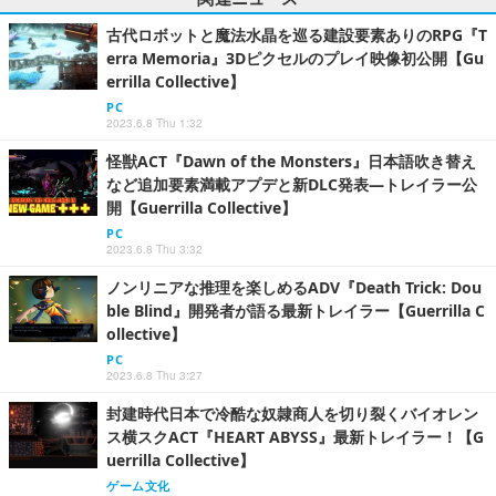
古代ロボットと魔法水晶を巡る建設要素ありのRPG『T
erra Memoria』3Dピクセルのプレイ映像初公開【Gu
errilla Collective】
PC
2023.6.8 Thu 1:32
怪獣ACT『Dawn of the Monsters』日本語吹き替え
など追加要素満載アプデと新DLC発表―トレイラー公
開【Guerrilla Collective】
PC
2023.6.8 Thu 3:32
ノンリニアな推理を楽しめるADV『Death Trick: Dou
ble Blind』開発者が語る最新トレイラー【Guerrilla C
ollective】
PC
2023.6.8 Thu 3:27
封建時代日本で冷酷な奴隷商人を切り裂くバイオレン
ス横スクACT『HEART ABYSS』最新トレイラー！【G
uerrilla Collective】
ゲーム文化