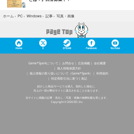
写真・画像
ホーム
›
PC
›
Windows
›
記事
›
Home
X
STEAM
Facebook
YouTube
Game*Sparkについて
お問合せ
広告掲載
会社概要
個人情報保護方針
個人情報の取り扱いについて（Game*Spark）
利用規約
特定商取引法に基づく表記
紹介した商品/サービスを購入、契約した場合に、
売上の一部が弊社サイトに還元されることがあります。
当サイトに掲載の記事・見出し・写真・画像の無断転載を禁じます。
Copyright © 2026 IID, Inc.