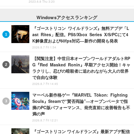
2023.6.8 Thu 3:20
Windowsアクセスランキング
『ゴーストリコン ワイルドランズ』無料アプデ「L
ast Rites」配信。PS5/Xbox Series X/S/PCにて4
K解像度および60fps対応―新作の開発も発表
2026.8.7 Fri 1:54
【閲覧注意】中世日本オープンワールドアダルトRP
G『Red Masked Ronin』早期アクセス開始！キャ
ラクリし、忍びの暗殺者に追われながら大人の世界
で自由な体験
2026.8.7 Fri 14:45
マーベル新作格ゲー『MARVEL Tōkon: Fighting
Souls』Steamで“賛否両論”―オープンベータで指
摘のPC版パフォーマンス、発売直前に改善報告も不
満の声
2026.8.7 Fri 12:21
『ゴーストリコン ワイルドランズ』最新アプデ配信