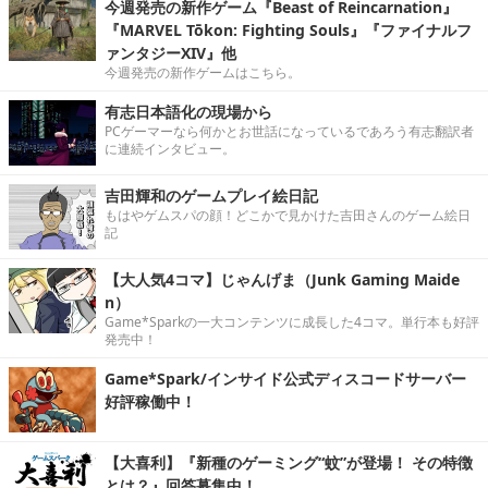
今週発売の新作ゲーム『Beast of Reincarnation』
『MARVEL Tōkon: Fighting Souls』『ファイナルフ
ァンタジーXIV』他
今週発売の新作ゲームはこちら。
有志日本語化の現場から
PCゲーマーなら何かとお世話になっているであろう有志翻訳者
に連続インタビュー。
吉田輝和のゲームプレイ絵日記
もはやゲムスパの顔！どこかで見かけた吉田さんのゲーム絵日
記
【大人気4コマ】じゃんげま（Junk Gaming Maide
n）
Game*Sparkの一大コンテンツに成長した4コマ。単行本も好評
発売中！
Game*Spark/インサイド公式ディスコードサーバー
好評稼働中！
【大喜利】『新種のゲーミング“蚊”が登場！ その特徴
とは？』回答募集中！