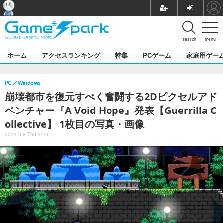
search
menu
ホーム
アクセスランキング
特集
PCゲーム
家庭用ゲー
PC
Windows
崩壊都市を復元すべく奮闘する2Dピクセルアド
ベンチャー『A Void Hope』発表【Guerrilla C
ollective】 1枚目の写真・画像
2023.6.8 Thu 3:46