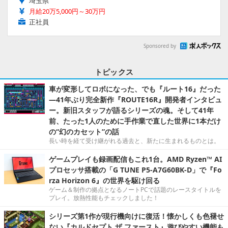
埼玉県
月給20万5,000円～30万円
正社員
Sponsored by
トピックス
車が変形してロボになった、でも『ルート16』だった
―41年ぶり完全新作『ROUTE16R』開発者インタビュ
ー。新旧スタッフが語るシリーズの魂。そして41年
前、たった1人のために手作業で直した世界に1本だけ
の“幻のカセット”の話
長い時を経て受け継がれる過去と、新たに生まれるものとは。
ゲームプレイも録画配信もこれ1台。AMD Ryzen™ AI
プロセッサ搭載の「G TUNE P5-A7G60BK-D」で『Fo
rza Horizon 6』の世界を駆け回る
ゲーム＆制作の拠点となるノートPCで話題のレースタイトルを
プレイ。放熱性能もチェックしました！
シリーズ第1作が現行機向けに復活！懐かしくも色褪せ
ない『カルドセプト ザ ファースト』遊びやすい機能も