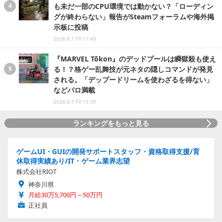
も未だ一部のCPU環境では動かない？「ローディン
グが終わらない」報告がSteamフォーラムや海外掲
示板に投稿
2026.8.7 Fri 17:45
『MARVEL Tōkon』のデッドプールは瞬獄殺も使え
る！？格ゲー乱舞技が元ネタの隠しコマンドが発見
される。「デップードリームを使わざるを得ない」
などパロ満載
2026.8.7 Fri 13:30
ランキングをもっと見る
ゲームUI・GUIの開発サポートスタッフ・資格取得支援/育
休取得実績あり/IT・ゲーム業界志望
株式会社RIOT
神奈川県
月給30万5,700円～50万円
正社員