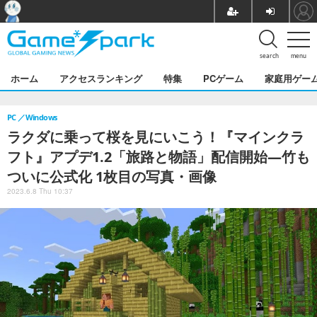
search
menu
ホーム
アクセスランキング
特集
PCゲーム
家庭用ゲー
PC
Windows
ラクダに乗って桜を見にいこう！『マインクラ
フト』アプデ1.2「旅路と物語」配信開始―竹も
ついに公式化 1枚目の写真・画像
2023.6.8 Thu 10:37