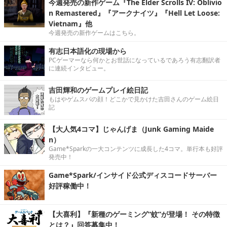
今週発売の新作ゲーム『The Elder Scrolls IV: Oblivio
n Remastered』『アークナイツ』『Hell Let Loose:
Vietnam』他
今週発売の新作ゲームはこちら。
有志日本語化の現場から
PCゲーマーなら何かとお世話になっているであろう有志翻訳者
に連続インタビュー。
吉田輝和のゲームプレイ絵日記
もはやゲムスパの顔！どこかで見かけた吉田さんのゲーム絵日
記
【大人気4コマ】じゃんげま（Junk Gaming Maide
n）
Game*Sparkの一大コンテンツに成長した4コマ。単行本も好評
発売中！
Game*Spark/インサイド公式ディスコードサーバー
好評稼働中！
【大喜利】『新種のゲーミング“蚊”が登場！ その特徴
とは？』回答募集中！