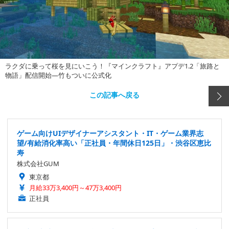
ラクダに乗って桜を見にいこう！『マインクラフト』アプデ1.2「旅路と
物語」配信開始―竹もついに公式化
この記事へ戻る
ゲーム向けUIデザイナーアシスタント・IT・ゲーム業界志
望/有給消化率高い「正社員・年間休日125日」・渋谷区恵比
寿
株式会社GUM
東京都
月給33万3,400円～47万3,400円
正社員