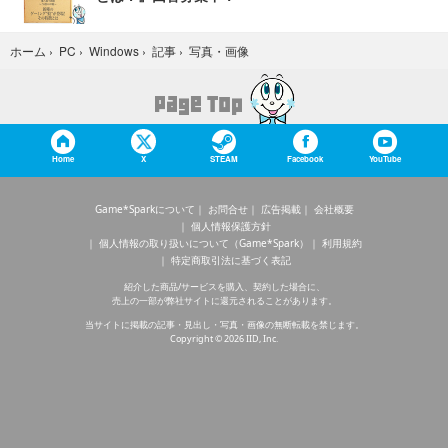
写真・画像
ホーム
›
PC
›
Windows
›
記事
›
Home
X
STEAM
Facebook
YouTube
Game*Sparkについて
お問合せ
広告掲載
会社概要
個人情報保護方針
個人情報の取り扱いについて（Game*Spark）
利用規約
特定商取引法に基づく表記
紹介した商品/サービスを購入、契約した場合に、
売上の一部が弊社サイトに還元されることがあります。
当サイトに掲載の記事・見出し・写真・画像の無断転載を禁じます。
Copyright © 2026 IID, Inc.