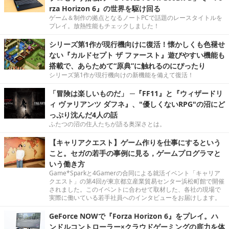
rza Horizon 6』の世界を駆け回る
ゲーム＆制作の拠点となるノートPCで話題のレースタイトルを
プレイ。放熱性能もチェックしました！
シリーズ第1作が現行機向けに復活！懐かしくも色褪せ
ない『カルドセプト ザ ファースト』遊びやすい機能も
搭載で、あらためて“原典”に触れるのにぴったり
シリーズ第1作が現行機向けの新機能を備えて復活！
「冒険は楽しいものだ」 ─『FF11』と『ウィザードリ
ィ ヴァリアンツ ダフネ』、"優しくないRPG"の沼にど
っぷり沈んだ4人の話
ふたつの沼の住人たちが語る奥深さとは。
【キャリアクエスト】ゲーム作りを仕事にするという
こと。セガの若手の事例に見る，ゲームプログラマと
いう働き方
Game*Sparkと4Gamerの合同による就活イベント「キャリア
クエスト」の第4回が東京都立産業貿易センター浜松町館で開催
されました。このイベントに合わせて取材した、各社の現場で
実際に働いている若手社員へのインタビューをお届けします。
GeForce NOWで『Forza Horizon 6』をプレイ。ハ
ンドルコントローラー×クラウドゲーミングの底力を体