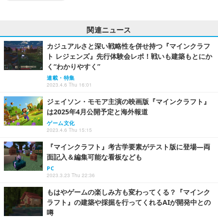
関連ニュース
カジュアルさと深い戦略性を併せ持つ『マインクラフ
ト レジェンズ』先行体験会レポ！戦いも建築もとにか
く“わかりやすく”
連載・特集
2023.4.6 Thu 16:01
ジェイソン・モモア主演の映画版『マインクラフト』
は2025年4月公開予定と海外報道
ゲーム文化
2023.4.6 Thu 15:15
『マインクラフト』考古学要素がテスト版に登場―両
面記入＆編集可能な看板なども
PC
2023.3.23 Thu 22:36
もはやゲームの楽しみ方も変わってくる？『マインク
ラフト』の建築や採掘を行ってくれるAIが開発中との
噂