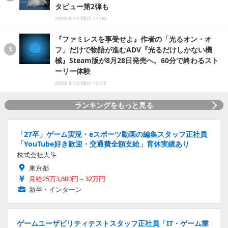
タビュー第2弾も
2026.8.10 Mon 11:00
『ファミレスを享受せよ』作者の「光るオン・オ
フ」だけで物語が進むADV『光るだけしかない機
械』Steam版が8月28日発売へ。60分で終わるスト
ーリー体験
2026.8.10 Mon 10:15
ランキングをもっと見る
「27卒」ゲーム実況・eスポーツ動画の編集スタッフ正社員
「YouTube好き歓迎・交通費全額支給」育休実績あり
株式会社大斗
東京都
月給25万3,800円～32万円
新卒・インターン
ゲームユーザビリティテストスタッフ正社員「IT・ゲーム業