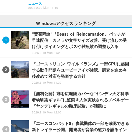
ニュース
2023.2.20 Mon 11:46
Windowsアクセスランキング
“賛否両論”『Beast of Reincarnation』パッチが
早速配信―カメラや文字サイズ改善、受け流しの受
け付けタイミングとボスや雑魚敵の調整も入る
2026.8.10 Mon 8:52
『ゴーストリコン ワイルドランズ』一部CPUに起因
する動作問題をユービーアイが確認。調査を進め今
後改めて対応を発表する方針
2026.8.10 Mon 11:30
【無料公開】癖を広範囲カバーな“ヤンデレ天才科学
者幼馴染ギャル”に監禁＆人体実験されるノベルゲー
『ヤンデレギャルの臨床試験』が話題に
2026.8.10 Mon 12:00
『エースコンバット8』参戦機体の一部を確認できる
新トレイラー公開。開発者が音楽の魅力を語るイン