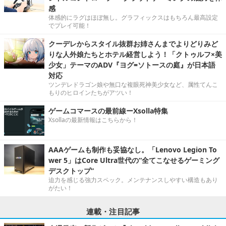
感
体感的にラグはほぼ無し。グラフィックスはもちろん最高設定
でプレイ可能！
クーデレからスタイル抜群お姉さんまでよりどりみど
りな人外娘たちとホテル経営しよう！「クトゥルフ×美
少女」テーマのADV『ヨグ=ソトースの庭』が日本語
対応
ツンデレドラゴン娘や無口な複眼死神美少女など、属性てんこ
もりのヒロインたちがアツい！
ゲームコマースの最前線ーXsolla特集
Xsollaの最新情報はこちらから！
AAAゲームも制作も妥協なし。「Lenovo Legion To
wer 5」はCore Ultra世代の“全てこなせるゲーミング
デスクトップ”
迫力を感じる強力スペック。メンテナンスしやすい構造もあり
がたい！
連載・注目記事