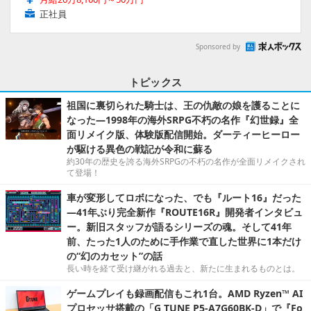
正社員
Sponsored by
トピックス
祖国に裏切られた騎士は、王の仇敵の娘を護ることに
なった―1998年の海外SRPG不朽の名作『幻世録』全
面リメイク版、体験版配信開始。ダーティーヒーロー
が駆ける異色の戦記が令和に蘇る
約30年の歴史を誇る海外SRPGの不朽の名作が全面リメイクされ
て登場！
車が変形してロボになった、でも『ルート16』だった
―41年ぶり完全新作『ROUTE16R』開発者インタビュ
ー。新旧スタッフが語るシリーズの魂。そして41年
前、たった1人のために手作業で直した世界に1本だけ
の“幻のカセット”の話
長い時を経て受け継がれる過去と、新たに生まれるものとは。
ゲームプレイも録画配信もこれ1台。AMD Ryzen™ AI
プロセッサ搭載の「G TUNE P5-A7G60BK-D」で『Fo