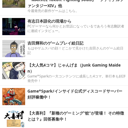
ァンタジーXIV』他
今週発売の新作ゲームはこちら。
有志日本語化の現場から
PCゲーマーなら何かとお世話になっているであろう有志翻訳者
に連続インタビュー。
吉田輝和のゲームプレイ絵日記
もはやゲムスパの顔！どこかで見かけた吉田さんのゲーム絵日
記
【大人気4コマ】じゃんげま（Junk Gaming Maide
n）
Game*Sparkの一大コンテンツに成長した4コマ。単行本も好評
発売中！
Game*Spark/インサイド公式ディスコードサーバー
好評稼働中！
【大喜利】『新種のゲーミング“蚊”が登場！ その特徴
とは？』回答募集中！