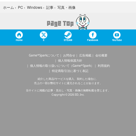
写真・画像
ホーム
›
PC
›
Windows
›
記事
›
Home
X
STEAM
Facebook
YouTube
Game*Sparkについて
お問合せ
広告掲載
会社概要
個人情報保護方針
個人情報の取り扱いについて（Game*Spark）
利用規約
特定商取引法に基づく表記
紹介した商品/サービスを購入、契約した場合に、
売上の一部が弊社サイトに還元されることがあります。
当サイトに掲載の記事・見出し・写真・画像の無断転載を禁じます。
Copyright © 2026 IID, Inc.