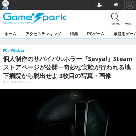
search
menu
ホーム
アクセスランキング
特集
PCゲーム
家庭用ゲー
PC
Windows
個人制作のサバイバルホラー『Sevyal』Steam
ストアページが公開―奇妙な実験が行われる地
下病院から脱出せよ 3枚目の写真・画像
2023.6.8 Thu 13:30