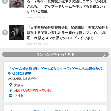
る！？格ゲー乱舞技が元ネタの隠しコマンドが発見
される。「デップードリームを使わざるを得ない」
などパロ満載
2026.8.7 Fri 13:30
『日本事故物件監視協会3』配信開始！実在の物件を
監視する間違い探しホラー新作は協力プレイにも対
応。PC版とスマホ版でクロスプレイできる
2026.8.7 Fri 14:07
ランキングをもっと見る
「ゲーム好き歓迎!」ゲームQAスタッフ/ゲームの品質保証/2
0代30代活躍中
AQUARIUS株式会社
大阪府
月給29万4,000円～45万円
正社員