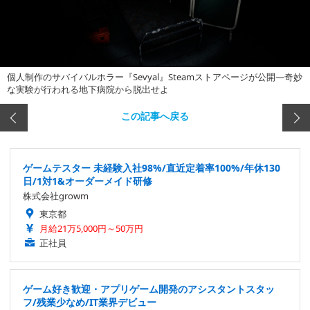
個人制作のサバイバルホラー『Sevyal』Steamストアページが公開―奇妙
な実験が行われる地下病院から脱出せよ
この記事へ戻る
ゲームテスター 未経験入社98%/直近定着率100%/年休130
日/1対1&オーダーメイド研修
株式会社growm
東京都
月給21万5,000円～50万円
正社員
ゲーム好き歓迎・アプリゲーム開発のアシスタントスタッ
フ/残業少なめ/IT業界デビュー