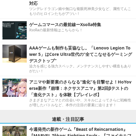
対応
ツンデレドラゴン娘や無口な複眼死神美少女など、属性てんこ
もりのヒロインたちがアツい！
ゲームコマースの最前線ーXsolla特集
Xsollaの最新情報はこちらから！
AAAゲームも制作も妥協なし。「Lenovo Legion To
wer 5」はCore Ultra世代の“全てこなせるゲーミング
デスクトップ”
迫力を感じる強力スペック。メンテナンスしやすい構造もあり
がたい！
アニマや新要素のさらなる“進化”を目撃せよ！HoYov
erse新作『崩壊：ネクサスアニマ』第2回βテストの
「進化テスト」を体験【プレイレポ】
さまざまなアニマとの出会いや、スキルによってさらに戦略性
が増したバトルなど、本作の注目の要素に迫ります！
連載・注目記事
今週発売の新作ゲーム『Beast of Reincarnation』
『MARVEL Tōkon: Fighting Souls』『ファイナルフ