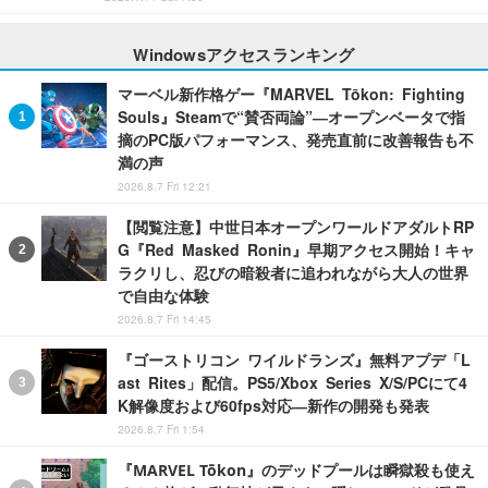
Windowsアクセスランキング
マーベル新作格ゲー『MARVEL Tōkon: Fighting
Souls』Steamで“賛否両論”―オープンベータで指
摘のPC版パフォーマンス、発売直前に改善報告も不
満の声
2026.8.7 Fri 12:21
【閲覧注意】中世日本オープンワールドアダルトRP
G『Red Masked Ronin』早期アクセス開始！キャ
ラクリし、忍びの暗殺者に追われながら大人の世界
で自由な体験
2026.8.7 Fri 14:45
『ゴーストリコン ワイルドランズ』無料アプデ「L
ast Rites」配信。PS5/Xbox Series X/S/PCにて4
K解像度および60fps対応―新作の開発も発表
2026.8.7 Fri 1:54
『MARVEL Tōkon』のデッドプールは瞬獄殺も使え