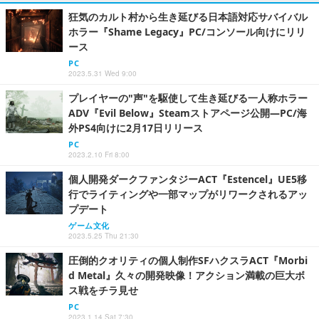
狂気のカルト村から生き延びる日本語対応サバイバル
ホラー『Shame Legacy』PC/コンソール向けにリリ
ース
PC
2023.5.31 Wed 9:00
プレイヤーの"声"を駆使して生き延びる一人称ホラー
ADV『Evil Below』Steamストアページ公開―PC/海
外PS4向けに2月17日リリース
PC
2023.2.10 Fri 8:00
個人開発ダークファンタジーACT『Estencel』UE5移
行でライティングや一部マップがリワークされるアッ
プデート
ゲーム文化
2023.5.25 Thu 21:30
圧倒的クオリティの個人制作SFハクスラACT『Morbi
d Metal』久々の開発映像！アクション満載の巨大ボ
ス戦をチラ見せ
PC
2023.1.14 Sat 7:30