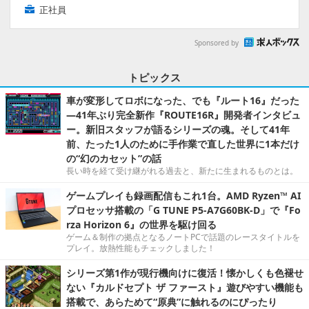
正社員
Sponsored by
トピックス
車が変形してロボになった、でも『ルート16』だった
―41年ぶり完全新作『ROUTE16R』開発者インタビュ
ー。新旧スタッフが語るシリーズの魂。そして41年
前、たった1人のために手作業で直した世界に1本だけ
の“幻のカセット”の話
長い時を経て受け継がれる過去と、新たに生まれるものとは。
ゲームプレイも録画配信もこれ1台。AMD Ryzen™ AI
プロセッサ搭載の「G TUNE P5-A7G60BK-D」で『Fo
rza Horizon 6』の世界を駆け回る
ゲーム＆制作の拠点となるノートPCで話題のレースタイトルを
プレイ。放熱性能もチェックしました！
シリーズ第1作が現行機向けに復活！懐かしくも色褪せ
ない『カルドセプト ザ ファースト』遊びやすい機能も
搭載で、あらためて“原典”に触れるのにぴったり