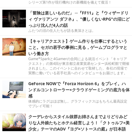
シリーズ第1作が現行機向けの新機能を備えて復活！
「冒険は楽しいものだ」 ─『FF11』と『ウィザードリ
ィ ヴァリアンツ ダフネ』、"優しくないRPG"の沼にど
っぷり沈んだ4人の話
ふたつの沼の住人たちが語る奥深さとは。
【キャリアクエスト】ゲーム作りを仕事にするという
こと。セガの若手の事例に見る，ゲームプログラマと
いう働き方
Game*Sparkと4Gamerの合同による就活イベント「キャリア
クエスト」の第4回が東京都立産業貿易センター浜松町館で開催
されました。このイベントに合わせて取材した、各社の現場で
実際に働いている若手社員へのインタビューをお届けします。
GeForce NOWで『Forza Horizon 6』をプレイ。ハ
ンドルコントローラー×クラウドゲーミングの底力を体
感
体感的にラグはほぼ無し。グラフィックスはもちろん最高設定
でプレイ可能！
クーデレからスタイル抜群お姉さんまでよりどりみど
りな人外娘たちとホテル経営しよう！「クトゥルフ×美
少女」テーマのADV『ヨグ=ソトースの庭』が日本語