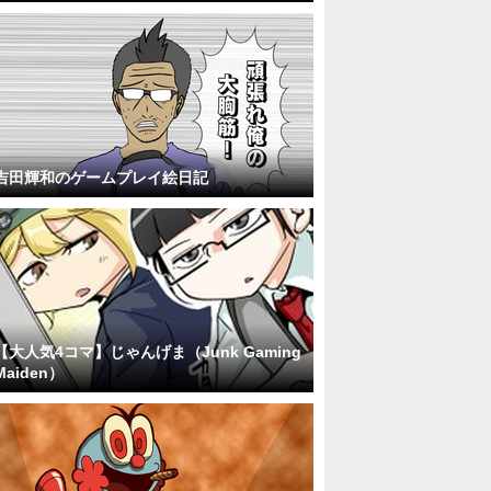
吉田輝和のゲームプレイ絵日記
【大人気4コマ】じゃんげま（Junk Gaming
Maiden）