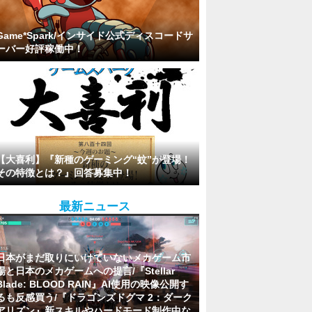
Game*Spark/インサイド公式ディスコードサ
ーバー好評稼働中！
【大喜利】『新種のゲーミング“蚊”が登場！
その特徴とは？』回答募集中！
最新ニュース
日本がまだ取りにいけていないメカゲーム市
場と日本のメカゲームへの提言/『Stellar
Blade: BLOOD RAIN』AI使用の映像公開す
るも反感買う/『ドラゴンズドグマ 2：ダーク
アリズン』新スキルやハードモード制作中な