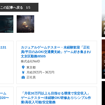
この記事へ戻る
1/5
131
カジュアルゲームテスター・未経験歓迎「正社
員/平日のみOK/交通費支給」ゲーム好き集まれ/
文京区勤務/8505
株式会社NoID
東京都
月給29万円～36万円
正社員
ーム
「月収30万円以上も目指せる環境で安定収入」
/20〜
ゲームテスター/未経験OK/研修あり/シンプル作
業/高収入可能/安定勤務