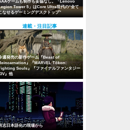
AAAゲームも制作も妥協なし。「Lenovo
Legion Tower 5」はCore Ultra世代の“全て
こなせるゲーミングデスクトップ”
連載・注目記事
今週発売の新作ゲーム『Beast of
Reincarnation』『MARVEL Tōkon:
Fighting Souls』『ファイナルファンタジー
XIV』他
有志日本語化の現場から