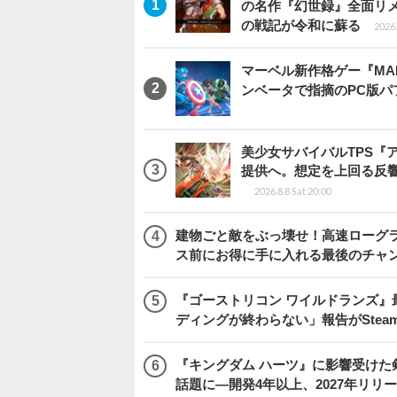
の名作『幻世録』全面リ
の戦記が令和に蘇る
2026.
マーベル新作格ゲー『MARVEL
ンベータで指摘のPC版
美少女サバイバルTPS『
提供へ。想定を上回る反
2026.8.8 Sat 20:00
建物ごと敵をぶっ壊せ！高速ローグライト
ス前にお得に手に入れる最後のチャ
『ゴーストリコン ワイルドランズ』
ディングが終わらない」報告がSte
『キングダム ハーツ』に影響受けた
話題に―開発4年以上、2027年リリ