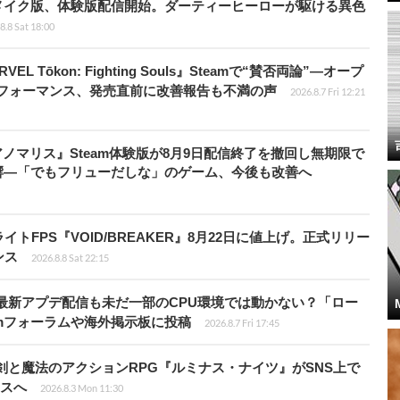
メイク版、体験版配信開始。ダーティーヒーローが駆ける異色
8.8 Sat 18:00
 Tōkon: Fighting Souls』Steamで“賛否両論”―オープ
パフォーマンス、発売直前に改善報告も不満の声
2026.8.7 Fri 12:21
アノマリス』Steam体験版が8月9日配信終了を撤回し無期限で
響―「でもフリューだしな」のゲーム、今後も改善へ
FPS『VOID/BREAKER』8月22日に値上げ。正式リリー
ンス
2026.8.8 Sat 22:15
最新アプデ配信も未だ一部のCPU環境では動かない？「ロー
amフォーラムや海外掲示板に投稿
2026.8.7 Fri 17:45
剣と魔法のアクションRPG『ルミナス・ナイツ』がSNS上で
ースへ
2026.8.3 Mon 11:30