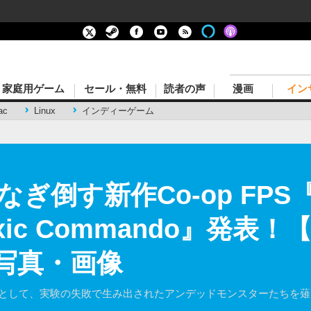
家庭用ゲーム
セール・無料
読者の声
漫画
イン
ac
Linux
インディーゲーム
倒す新作Co-op FPS『
 Toxic Commando』発表！
の写真・画像
s」の一員として、実験の失敗で生み出されたアンデッドモンスターたちを