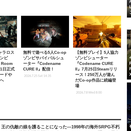
ャラロス
無料で遊べる5人Co-op
【無料プレイ】5人協力
ンビ
ゾンビサバイバルシュ
ゾンビシューター
 Room
ーター『Codename
『Codename CURE
月11日正式
CURE II』配信！
II』7月25日Steamリリ
ードや
ース！250万人が遊ん
2026.7.25 Sat 14:35
へ
だCo-op作品に続編登
場
2026.7.8 Wed 8:00
王の仇敵の娘を護ることになった―1998年の海外SRPG不朽