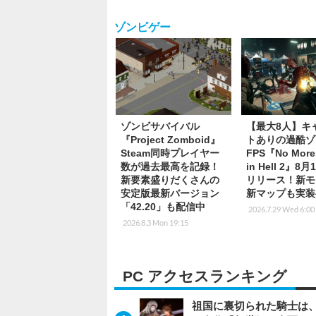
ゾンビゲー
ゾンビサバイバル
【最大8人】キ
『Project Zomboid』
トありの過酷ゾ
Steam同時プレイヤー
FPS『No More
数が過去最高を記録！
in Hell 2』8
新要素盛りだくさんの
リリース！新モ
安定版最新バージョン
新マップも実装
「42.20」も配信中
2026.7.29 Wed 6:00
2026.8.3 Mon 19:15
PC アクセスランキング
祖国に裏切られた騎士は、