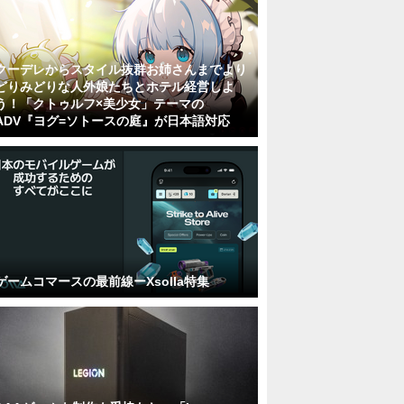
クーデレからスタイル抜群お姉さんまでより
どりみどりな人外娘たちとホテル経営しよ
う！「クトゥルフ×美少女」テーマの
ADV『ヨグ=ソトースの庭』が日本語対応
ゲームコマースの最前線ーXsolla特集