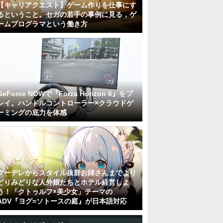
【キャリアクエスト】ゲーム作りを仕事にす
るということ。セガの若手の事例に見る，ゲ
ームプログラマという働き方
GeForce NOWで『Forza Horizon 6』をプ
レイ。ハンドルコントローラー×クラウドゲ
ーミングの底力を体感
クーデレからスタイル抜群お姉さんまでより
どりみどりな人外娘たちとホテル経営しよ
う！「クトゥルフ×美少女」テーマの
ADV『ヨグ=ソトースの庭』が日本語対応