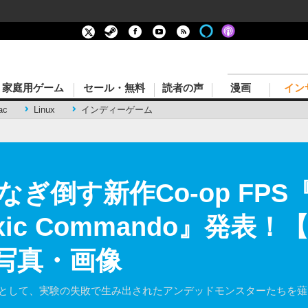
家庭用ゲーム
セール・無料
読者の声
漫画
イン
ac
Linux
インディーゲーム
倒す新作Co-op FPS『
 Toxic Commando』発表！
の写真・画像
s」の一員として、実験の失敗で生み出されたアンデッドモンスターたちを