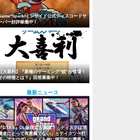
Game*Spark/インサイド公式ディスコードサ
ーバー好評稼働中！
【大喜利】『新種のゲーミング“蚊”が登場！
その特徴とは？』回答募集中！
最新ニュース
『GTA 6』DL版限定を擁護？「ディスクは消
費者にとって有意義でない」とテイクツー社
長―アナログレコードを例に限定的な需要と