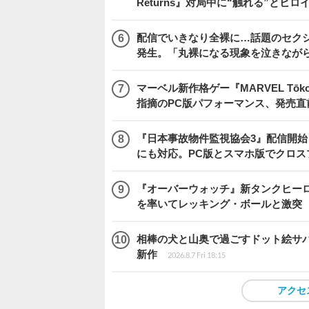
Returns』対局中に“触れる”とヒロ
配信でいきなり全裸に…話題のセク
発生。「丸裸になる現象を泣きなが
マーベル新作格ゲー『MARVEL Tōkon
指摘のPC版パフォーマンス、発売直
『日本事故物件監視協会3』配信開
にも対応。PC版とスマホ版でクロス
『オーバーウォッチ』新タンクヒーロー
を率いてレッキング・ボールと激突
相棒の犬と山奥で過ごすドット絵サバイバル『
新作
2026.8.7 Fri 18:15
アクセ