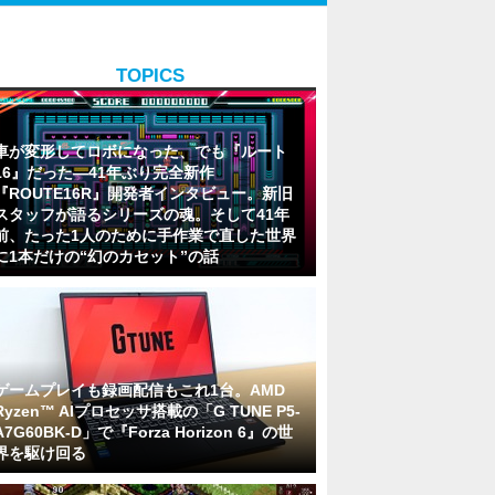
TOPICS
車が変形してロボになった、でも『ルート
16』だった―41年ぶり完全新作
『ROUTE16R』開発者インタビュー。新旧
スタッフが語るシリーズの魂。そして41年
前、たった1人のために手作業で直した世界
に1本だけの“幻のカセット”の話
ゲームプレイも録画配信もこれ1台。AMD
Ryzen™ AIプロセッサ搭載の「G TUNE P5-
A7G60BK-D」で『Forza Horizon 6』の世
界を駆け回る