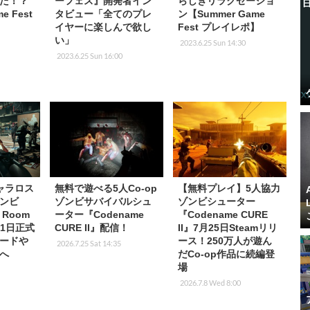
た！？
ーフェス』開発者イン
らしきリラクゼーショ
e Fest
タビュー「全てのプレ
ン【Summer Game
イヤーに楽しんで欲し
Fest プレイレポ】
い」
2023.6.25 Sun 14:30
2023.6.25 Sun 16:00
ャラロス
無料で遊べる5人Co-op
【無料プレイ】5人協力
ンビ
ゾンビサバイバルシュ
ゾンビシューター
 Room
ーター『Codename
『Codename CURE
月11日正式
CURE II』配信！
II』7月25日Steamリリ
ードや
ース！250万人が遊ん
2026.7.25 Sat 14:35
へ
だCo-op作品に続編登
場
2026.7.8 Wed 8:00