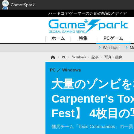
Game*Spark
ハードコアゲーマーのためのWebメディア
ホーム
特集
PCゲーム
Windows
M
ホーム
›
PC
›
Windows
›
記事
›
写真・画像
PC
Windows
大量のゾンビをなぎ
Carpenter's
Fest】 4枚目
傭兵チーム「Toxic Commando