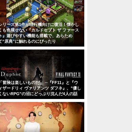
シリーズ第1作が現行機向けに復活！懐かし
くも色褪せない『カルドセプト ザ ファース
ト』遊びやすい機能も搭載で、あらため
て“原典”に触れるのにぴったり
「冒険は楽しいものだ」 ─『FF11』と『ウ
ィザードリィ ヴァリアンツ ダフネ』、"優し
くないRPG"の沼にどっぷり沈んだ4人の話