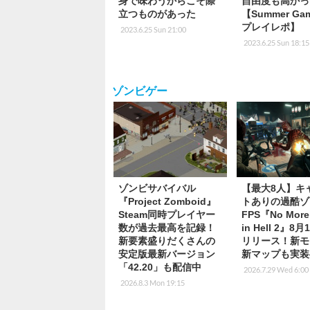
身で味わうからこそ際
自由度も高かっ
立つものがあった
【Summer Gam
プレイレポ】
2023.6.25 Sun 21:00
2023.6.25 Sun 18:15
ゾンビゲー
ゾンビサバイバル
【最大8人】キ
『Project Zomboid』
トありの過酷ゾ
Steam同時プレイヤー
FPS『No More
数が過去最高を記録！
in Hell 2』8
新要素盛りだくさんの
リリース！新モ
安定版最新バージョン
新マップも実装
「42.20」も配信中
2026.7.29 Wed 6:00
2026.8.3 Mon 19:15