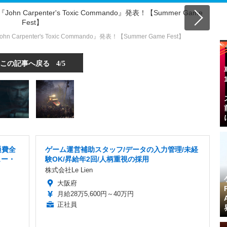
arpenter's Toxic Commando』発表！【Summer Game Fest】
この記事へ戻る
4/5
通費全
ゲーム運営補助スタッフ/データの入力管理/未経
ュー・
験OK/昇給年2回/人柄重視の採用
株式会社Le Lien
大阪府
月給28万5,600円～40万円
正社員