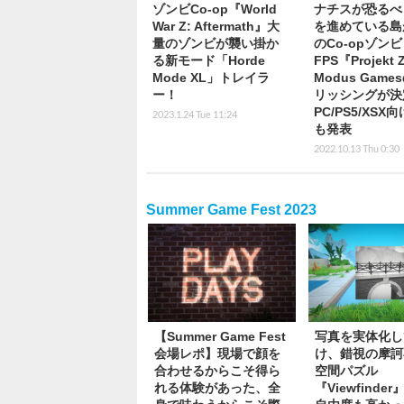
ゾンビCo-op『World
ナチスが恐るべ
War Z: Aftermath』大
を進めている島
量のゾンビが襲い掛か
のCo-opゾンビ
る新モード「Horde
FPS『Projekt 
Mode XL」トレイラ
Modus Game
ー！
リッシングが決
PC/PS5/XSX
2023.1.24 Tue 11:24
も発表
2022.10.13 Thu 0:30
Summer Game Fest 2023
【Summer Game Fest
写真を実体化し
会場レポ】現場で顔を
け、錯視の摩訶
合わせるからこそ得ら
空間パズル
れる体験があった、全
『Viewfinde