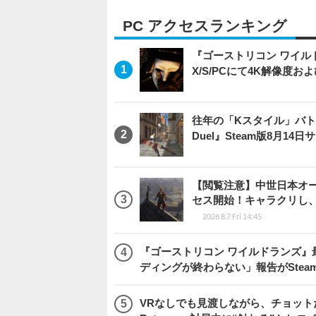
PC アクセスランキング
『ゴーストリコン ワイルドラン
X/S/PCにて4K解像度お
往年の「Kスタイル」バトル
Duel』Steam版8月14
【閲覧注意】中世日本オープン
セス開始！キャラクリし
2026.8.7 Fri 14:45
『ゴーストリコン ワイルドランズ』
ディングが終わらない」報告がSte
VRなしでも見渡しながら、チョット