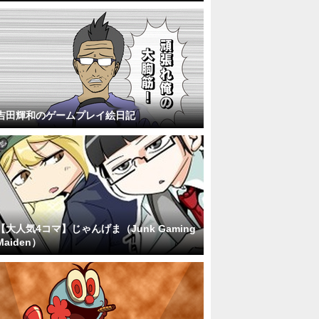
吉田輝和のゲームプレイ絵日記
【大人気4コマ】じゃんげま（Junk Gaming
Maiden）