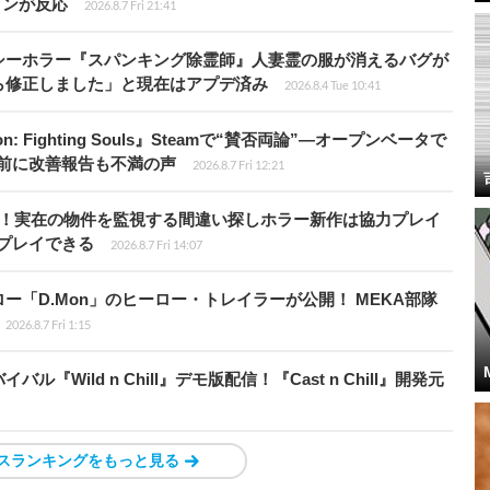
インが反応
2026.8.7 Fri 21:41
シーホラー『スパンキング除霊師』人妻霊の服が消えるバグが
ら修正しました」と現在はアプデ済み
2026.8.4 Tue 10:41
: Fighting Souls』Steamで“賛否両論”―オープンベータで
前に改善報告も不満の声
2026.8.7 Fri 12:21
始！実在の物件を監視する間違い探しホラー新作は協力プレイ
プレイできる
2026.8.7 Fri 14:07
「D.Mon」のヒーロー・トレイラーが公開！ MEKA部隊
2026.8.7 Fri 1:15
Wild n Chill』デモ版配信！『Cast n Chill』開発元
スランキングをもっと見る