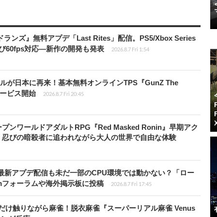
ズ』無料アプデ「Last Rites」配信。PS5/Xbox Series
よび60fps対応―新作の開発も発表
2026.8.7 Fri 1:54
が日本に再来！基本無料オンラインTPS『GunZ The
日サービス開始
2026.8.7 Fri 20:45
ワールドアダルトRPG『Red Masked Ronin』早期アク
、忍びの暗殺者に追われながら大人の世界で自由な体験
最新アプデ配信も未だ一部のCPU環境では動かない？「ロー
amフォーラムや海外掲示板に投稿
2026.8.7 Fri 17:45
だけ触りながら麻雀！脱衣麻雀『スーパーリアル麻雀 Venus