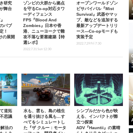
き研究
ゾンビの大群から拠点
オープンワールドゾン
が舞台
を守るCo-op対応タワ
ビサバイバル『Mist
ーディフェンス
Survival』武器やマッ
Z』
FPS『Blood And
プ、敵などを追加する
sのパブ
Zombies』日本や香
最新アップデートリリ
定！
港、ニューヨークで難
ース―Co-opモードも
向けの展開
攻不落な要塞建築【特
実装予定
選レポ】
2022.7.29 Fri 7:30
2022.7.31 Sun 12:30
て道拓
水も、雲も、島の植生
シンプルだから色が映
不思議
を通り抜ける風も…す
える、インパクトが際
べてをシミュレートし
立つ探索
r』解法の
た『ザ クルー：モータ
ADV『Hauntii』の素晴