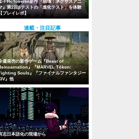
よ！HoYoverse新作『崩壊：ネクサスアニ
マ』第2回βテストの「進化テスト」を体験
【プレイレポ】
連載・注目記事
今週発売の新作ゲーム『Beast of
Reincarnation』『MARVEL Tōkon:
Fighting Souls』『ファイナルファンタジー
XIV』他
有志日本語化の現場から