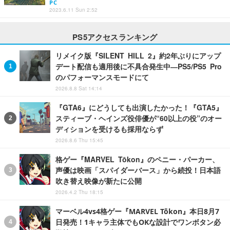
PC
2023.6.11 Sun 2:52
PS5アクセスランキング
リメイク版『SILENT HILL 2』約2年ぶりにアップ
デート配信も適用後に不具合発生中―PS5/PS5 Pro
のパフォーマンスモードにて
2026.8.8 Sat 14:14
『GTA6』にどうしても出演したかった！『GTA5』
スティーブ・ヘインズ役俳優が“60以上の役”のオー
ディションを受けるも採用ならず
2026.8.6 Thu 15:45
格ゲー『MARVEL Tōkon』のペニー・パーカー、
声優は映画「スパイダーバース」から続投！日本語
吹き替え映像が新たに公開
2026.4.2 Thu 18:15
マーベル4vs4格ゲー『MARVEL Tōkon』本日8月7
日発売！1キャラ主体でもOKな設計でワンボタン必