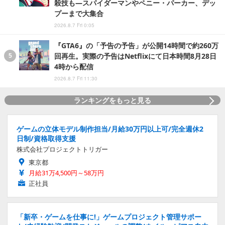
殺技も―スパイダーマンやペニー・パーカー、デッ
プーまで大集合
2026.8.7 Fri 0:05
『GTA6』の「予告の予告」が公開14時間で約260万
回再生。実際の予告はNetflixにて日本時間8月28日
4時から配信
2026.8.7 Fri 11:30
ランキングをもっと見る
ゲームの立体モデル制作担当/月給30万円以上可/完全週休2
日制/資格取得支援
株式会社プロジェクトトリガー
東京都
月給31万4,500円～58万円
正社員
「新卒・ゲームを仕事に!」ゲームプロジェクト管理サポー