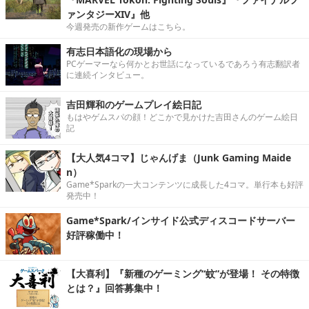
ァンタジーXIV』他
今週発売の新作ゲームはこちら。
有志日本語化の現場から
PCゲーマーなら何かとお世話になっているであろう有志翻訳者
に連続インタビュー。
吉田輝和のゲームプレイ絵日記
もはやゲムスパの顔！どこかで見かけた吉田さんのゲーム絵日
記
【大人気4コマ】じゃんげま（Junk Gaming Maide
n）
Game*Sparkの一大コンテンツに成長した4コマ。単行本も好評
発売中！
Game*Spark/インサイド公式ディスコードサーバー
好評稼働中！
【大喜利】『新種のゲーミング“蚊”が登場！ その特徴
とは？』回答募集中！