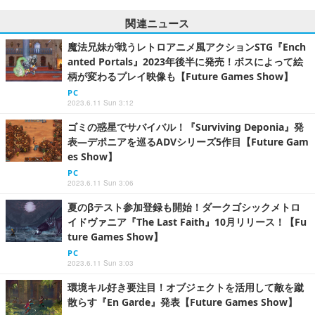
関連ニュース
魔法兄妹が戦うレトロアニメ風アクションSTG『Ench
anted Portals』2023年後半に発売！ボスによって絵
柄が変わるプレイ映像も【Future Games Show】
PC
2023.6.11 Sun 3:12
ゴミの惑星でサバイバル！『Surviving Deponia』発
表―デポニアを巡るADVシリーズ5作目【Future Gam
es Show】
PC
2023.6.11 Sun 3:06
夏のβテスト参加登録も開始！ダークゴシックメトロ
イドヴァニア『The Last Faith』10月リリース！【Fu
ture Games Show】
PC
2023.6.11 Sun 3:03
環境キル好き要注目！オブジェクトを活用して敵を蹴
散らす『En Garde』発表【Future Games Show】