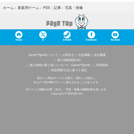
写真・画像
ホーム
›
家庭用ゲーム
›
PS5
›
記事
›
Home
X
STEAM
Facebook
YouTube
Game*Sparkについて
お問合せ
広告掲載
会社概要
個人情報保護方針
個人情報の取り扱いについて（Game*Spark）
利用規約
特定商取引法に基づく表記
紹介した商品/サービスを購入、契約した場合に、
売上の一部が弊社サイトに還元されることがあります。
当サイトに掲載の記事・見出し・写真・画像の無断転載を禁じます。
Copyright © 2026 IID, Inc.