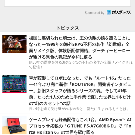
Sponsored by
トピックス
祖国に裏切られた騎士は、王の仇敵の娘を護ることに
なった―1998年の海外SRPG不朽の名作『幻世録』全
面リメイク版、体験版配信開始。ダーティーヒーロー
が駆ける異色の戦記が令和に蘇る
約30年の歴史を誇る海外SRPGの不朽の名作が全面リメイクされ
て登場！
車が変形してロボになった、でも『ルート16』だった
―41年ぶり完全新作『ROUTE16R』開発者インタビュ
ー。新旧スタッフが語るシリーズの魂。そして41年
前、たった1人のために手作業で直した世界に1本だけ
の“幻のカセット”の話
長い時を経て受け継がれる過去と、新たに生まれるものとは。
ゲームプレイも録画配信もこれ1台。AMD Ryzen™ AI
プロセッサ搭載の「G TUNE P5-A7G60BK-D」で『Fo
rza Horizon 6』の世界を駆け回る