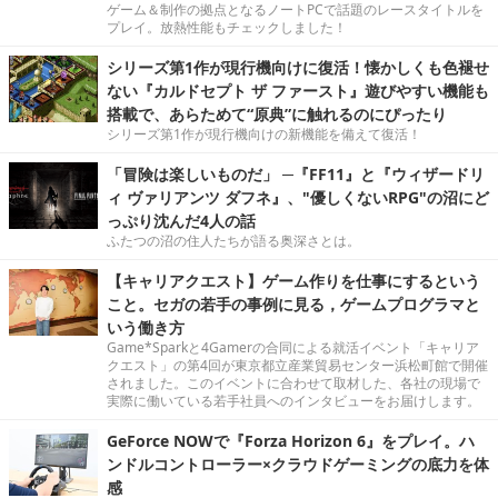
ゲーム＆制作の拠点となるノートPCで話題のレースタイトルを
プレイ。放熱性能もチェックしました！
シリーズ第1作が現行機向けに復活！懐かしくも色褪せ
ない『カルドセプト ザ ファースト』遊びやすい機能も
搭載で、あらためて“原典”に触れるのにぴったり
シリーズ第1作が現行機向けの新機能を備えて復活！
「冒険は楽しいものだ」 ─『FF11』と『ウィザードリ
ィ ヴァリアンツ ダフネ』、"優しくないRPG"の沼にど
っぷり沈んだ4人の話
ふたつの沼の住人たちが語る奥深さとは。
【キャリアクエスト】ゲーム作りを仕事にするという
こと。セガの若手の事例に見る，ゲームプログラマと
いう働き方
Game*Sparkと4Gamerの合同による就活イベント「キャリア
クエスト」の第4回が東京都立産業貿易センター浜松町館で開催
されました。このイベントに合わせて取材した、各社の現場で
実際に働いている若手社員へのインタビューをお届けします。
GeForce NOWで『Forza Horizon 6』をプレイ。ハ
ンドルコントローラー×クラウドゲーミングの底力を体
感