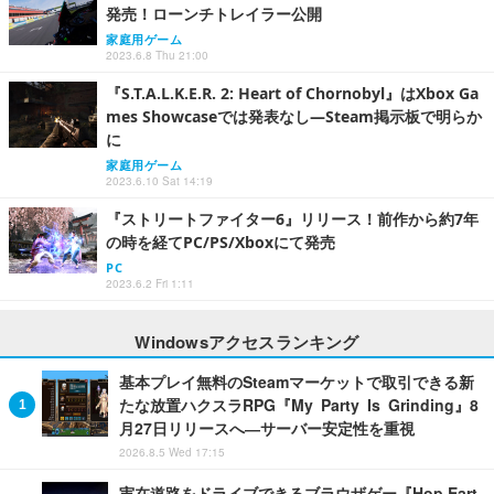
発売！ローンチトレイラー公開
家庭用ゲーム
2023.6.8 Thu 21:00
『S.T.A.L.K.E.R. 2: Heart of Chornobyl』はXbox Ga
mes Showcaseでは発表なし―Steam掲示板で明らか
に
家庭用ゲーム
2023.6.10 Sat 14:19
『ストリートファイター6』リリース！前作から約7年
の時を経てPC/PS/Xboxにて発売
PC
2023.6.2 Fri 1:11
Windowsアクセスランキング
基本プレイ無料のSteamマーケットで取引できる新
たな放置ハクスラRPG『My Party Is Grinding』8
月27日リリースへ―サーバー安定性を重視
2026.8.5 Wed 17:15
実在道路をドライブできるブラウザゲー『Hop.Eart