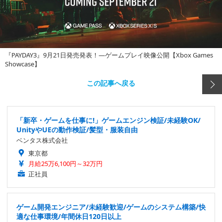
『PAYDAY3』9月21日発売発表！―ゲームプレイ映像公開【Xbox Games
Showcase】
この記事へ戻る
「新卒・ゲームを仕事に!」ゲームエンジン検証/未経験OK/
UnityやUEの動作検証/髪型・服装自由
ベンタス株式会社
東京都
月給25万6,100円～32万円
正社員
ゲーム開発エンジニア/未経験歓迎/ゲームのシステム構築/快
適な仕事環境/年間休日120日以上