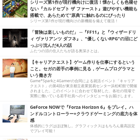
シリーズ第1作が現行機向けに復活！懐かしくも色褪せ
ない『カルドセプト ザ ファースト』遊びやすい機能も
搭載で、あらためて“原典”に触れるのにぴったり
シリーズ第1作が現行機向けの新機能を備えて復活！
「冒険は楽しいものだ」 ─『FF11』と『ウィザードリ
ィ ヴァリアンツ ダフネ』、"優しくないRPG"の沼にど
っぷり沈んだ4人の話
ふたつの沼の住人たちが語る奥深さとは。
【キャリアクエスト】ゲーム作りを仕事にするという
こと。セガの若手の事例に見る，ゲームプログラマと
いう働き方
Game*Sparkと4Gamerの合同による就活イベント「キャリア
クエスト」の第4回が東京都立産業貿易センター浜松町館で開催
されました。このイベントに合わせて取材した、各社の現場で
実際に働いている若手社員へのインタビューをお届けします。
GeForce NOWで『Forza Horizon 6』をプレイ。ハ
ンドルコントローラー×クラウドゲーミングの底力を体
感
体感的にラグはほぼ無し。グラフィックスはもちろん最高設定
でプレイ可能！