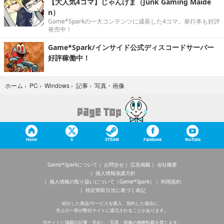
【大人気4コマ】じゃんげま（Junk Gaming Maide
n）
Game*Sparkの一大コンテンツに成長した4コマ。単行本も好評
発売中！
Game*Spark/インサイド公式ディスコードサーバー
好評稼働中！
写真・画像
ホーム
›
PC
›
Windows
›
記事
›
Home
X
STEAM
Facebook
YouTube
Game*Sparkについて
お問合せ
広告掲載
会社概要
個人情報保護方針
個人情報の取り扱いについて（Game*Spark）
利用規約
特定商取引法に基づく表記
紹介した商品/サービスを購入、契約した場合に、
売上の一部が弊社サイトに還元されることがあります。
当サイトに掲載の記事・見出し・写真・画像の無断転載を禁じます。