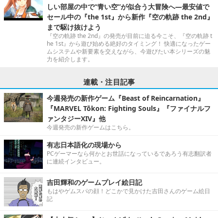
しい部屋の中で“青い空”が似合う大冒険へ―最安値で
セール中の『the 1st』から新作『空の軌跡 the 2nd』
まで駆け抜けよう
『空の軌跡 the 2nd』の発売が目前に迫る今こそ、『空の軌跡 t
he 1st』から遊び始める絶好のタイミング！ 快適になったゲー
ムシステムや新要素を交えながら、今遊びたい本シリーズの魅
力を紹介します。
連載・注目記事
今週発売の新作ゲーム『Beast of Reincarnation』
『MARVEL Tōkon: Fighting Souls』『ファイナルフ
ァンタジーXIV』他
今週発売の新作ゲームはこちら。
有志日本語化の現場から
PCゲーマーなら何かとお世話になっているであろう有志翻訳者
に連続インタビュー。
吉田輝和のゲームプレイ絵日記
もはやゲムスパの顔！どこかで見かけた吉田さんのゲーム絵日
記