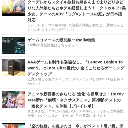
クーデレからスタイル抜群お姉さんまでよりどりみど
りな人外娘たちとホテル経営しよう！「クトゥルフ×美
少女」テーマのADV『ヨグ=ソトースの庭』が日本語
対応
ツンデレドラゴン娘や無口な複眼死神美少女など、属性てんこ
もりのヒロインたちがアツい！
ゲームコマースの最前線ーXsolla特集
Xsollaの最新情報はこちらから！
AAAゲームも制作も妥協なし。「Lenovo Legion To
wer 5」はCore Ultra世代の“全てこなせるゲーミング
デスクトップ”
迫力を感じる強力スペック。メンテナンスしやすい構造もあり
がたい！
アニマや新要素のさらなる“進化”を目撃せよ！HoYov
erse新作『崩壊：ネクサスアニマ』第2回βテストの
「進化テスト」を体験【プレイレポ】
さまざまなアニマとの出会いや、スキルによってさらに戦略性
が増したバトルなど、本作の注目の要素に迫ります！
『空の軌跡』を遊ぶのは「今」がベスト！暑い夏、涼