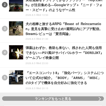
h』が注目集める―Googleマップ＋『ニード・フォ
ー・スピード』のようなゲーム性
2026.8.5 Wed 13:50
犬の相棒と旅するARPG『Beast of Reincarnatio
n』意見を真摯に受け止め1週間以内にアプデ配信。
Steamレビューは「賛否両論」
2026.8.5 Wed 21:30
弾薬はわずか、救助も来ない、残された人間も信用
できない―PS1風SFサバイバルホラー『DERELIKT』
ゲームプレイ映像公開
2026.8.5 Wed 23:00
『エースコンバット8』「強化パーツ」システムにつ
いて公式Xが紹介。「BODY」「ARMS」「MISC」
の3タイプで機体を自分好みに強化できる
2026.8.5 Wed 20:15
ランキングをもっと見る