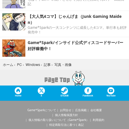
記
【大人気4コマ】じゃんげま（Junk Gaming Maide
n）
Game*Sparkの一大コンテンツに成長した4コマ。単行本も好評
発売中！
Game*Spark/インサイド公式ディスコードサーバー
好評稼働中！
写真・画像
ホーム
›
PC
›
Windows
›
記事
›
Home
X
STEAM
Facebook
YouTube
Game*Sparkについて
お問合せ
広告掲載
会社概要
個人情報保護方針
個人情報の取り扱いについて（Game*Spark）
利用規約
特定商取引法に基づく表記