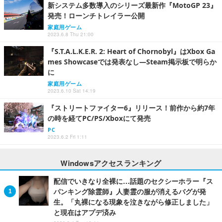
新システム多数導入のシリーズ最新作『MotoGP 23』
発売！ローンチトレイラー公開
家庭用ゲーム
2023.6.8 Thu 21:00
『S.T.A.L.K.E.R. 2: Heart of Chornobyl』はXbox Ga
mes Showcaseでは発表なし―Steam掲示板で明らか
に
家庭用ゲーム
2023.6.10 Sat 14:19
『ストリートファイター6』リリース！前作から約7年
の時を経てPC/PS/Xboxにて発売
PC
2023.6.2 Fri 1:11
Windowsアクセスランキング
配信でいきなり全裸に…話題のセクシーホラー『ス
パンキング除霊師』人妻霊の服が消えるバグが発
生。「丸裸になる現象を泣きながら修正しました」
と現在はアプデ済み