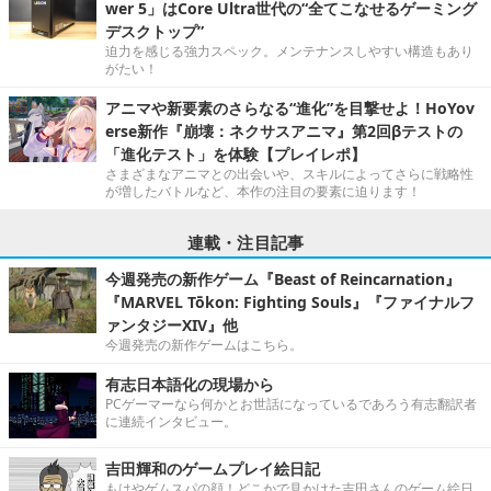
wer 5」はCore Ultra世代の“全てこなせるゲーミング
デスクトップ”
迫力を感じる強力スペック。メンテナンスしやすい構造もあり
がたい！
アニマや新要素のさらなる“進化”を目撃せよ！HoYov
erse新作『崩壊：ネクサスアニマ』第2回βテストの
「進化テスト」を体験【プレイレポ】
さまざまなアニマとの出会いや、スキルによってさらに戦略性
が増したバトルなど、本作の注目の要素に迫ります！
連載・注目記事
今週発売の新作ゲーム『Beast of Reincarnation』
『MARVEL Tōkon: Fighting Souls』『ファイナルフ
ァンタジーXIV』他
今週発売の新作ゲームはこちら。
有志日本語化の現場から
PCゲーマーなら何かとお世話になっているであろう有志翻訳者
に連続インタビュー。
吉田輝和のゲームプレイ絵日記
もはやゲムスパの顔！どこかで見かけた吉田さんのゲーム絵日