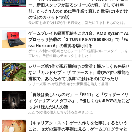
ー。新旧スタッフが語るシリーズの魂。そして41年
前、たった1人のために手作業で直した世界に1本だけ
の“幻のカセット”の話
長い時を経て受け継がれる過去と、新たに生まれるものとは。
ゲームプレイも録画配信もこれ1台。AMD Ryzen™ AI
プロセッサ搭載の「G TUNE P5-A7G60BK-D」で『Fo
rza Horizon 6』の世界を駆け回る
ゲーム＆制作の拠点となるノートPCで話題のレースタイトルを
プレイ。放熱性能もチェックしました！
シリーズ第1作が現行機向けに復活！懐かしくも色褪せ
ない『カルドセプト ザ ファースト』遊びやすい機能も
搭載で、あらためて“原典”に触れるのにぴったり
シリーズ第1作が現行機向けの新機能を備えて復活！
「冒険は楽しいものだ」 ─『FF11』と『ウィザードリ
ィ ヴァリアンツ ダフネ』、"優しくないRPG"の沼にど
っぷり沈んだ4人の話
ふたつの沼の住人たちが語る奥深さとは。
【キャリアクエスト】ゲーム作りを仕事にするという
こと。セガの若手の事例に見る，ゲームプログラマと