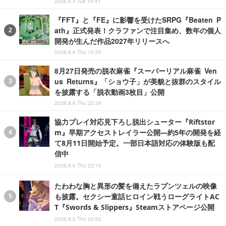
2026.8.4 Tue 10:41
『FFT』と『FE』に影響を受けたSRPG『Beaten P
ath』正式発表！クラファンで注目集め、数年の個人
開発が生んだ作品2027年リリースへ
2026.8.6 Thu 12:30
8月27日発売の脱衣麻雀『スーパーリアル麻雀 Ven
us Returns』「ショウ子」が美貌と抜群のスタイル
を披露する「脱衣動画3枚目」公開
2026.8.6 Thu 20:39
協力プレイ対応見下ろし脱出シューター『Riftstor
m』早期アクセストレイラー公開―約5年の開発を経
て8月11日開始予定。一部日本語対応の体験版も配
信中
2026.8.6 Thu 23:15
たわわな胸と異形の髪を備えたラプンツェルの映像
も披露。セクシー童話ヒロイン戦うローグライトAC
T『Swords & Slippers』Steamストアページ公開
2026.8.6 Thu 23:00