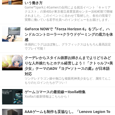
いう働き方
Game*Sparkと4Gamerの合同による就活イベント「キャリア
クエスト」の第4回が東京都立産業貿易センター浜松町館で開催
されました。このイベントに合わせて取材した、各社の現場で
実際に働いている若手社員へのインタビューをお届けします。
GeForce NOWで『Forza Horizon 6』をプレイ。ハ
ンドルコントローラー×クラウドゲーミングの底力を体
感
体感的にラグはほぼ無し。グラフィックスはもちろん最高設定
でプレイ可能！
クーデレからスタイル抜群お姉さんまでよりどりみど
りな人外娘たちとホテル経営しよう！「クトゥルフ×美
少女」テーマのADV『ヨグ=ソトースの庭』が日本語
対応
ツンデレドラゴン娘や無口な複眼死神美少女など、属性てんこ
もりのヒロインたちがアツい！
ゲームコマースの最前線ーXsolla特集
Xsollaの最新情報はこちらから！
AAAゲームも制作も妥協なし。「Lenovo Legion To