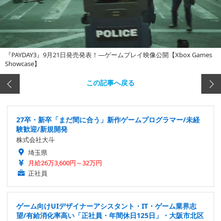
『PAYDAY3』9月21日発売発表！―ゲームプレイ映像公開【Xbox Games
Showcase】
この記事へ戻る
27卒・新卒「まだ間に合う」新作ゲームプログラマー/未経
験歓迎/新規開発
株式会社大斗
埼玉県
月給26万3,600円～32万円
正社員
ゲーム向けUIデザイナーアシスタント・IT・ゲーム業界志
望/有給消化率高い「正社員・年間休日125日」・大阪市北区