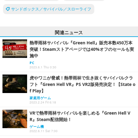
サンドボックス／サバイバル／スローライフ
関連ニュース
熱帯雨林サバイバル『Green Hell』販売本数450万本
突破！Steamストアページでは40%オフのセールも実
施中
PC
2023.6.1 Thu 0:30
虎やワニが脅威！熱帯雨林で生き抜くサバイバルクラ
フト『Green Hell VR』PS VR2版発売決定！【State o
f Play】
家庭用ゲーム
2023.2.24 Fri 6:18
VRで熱帯雨林サバイバルを楽しめる『Green Hell V
R』Steam配信開始！
ゲーム機
2022.6.11 Sat 7:00