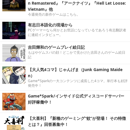
n Remastered』『アークナイツ』『Hell Let Loose:
Vietnam』他
今週発売の新作ゲームはこちら。
有志日本語化の現場から
PCゲーマーなら何かとお世話になっているであろう有志翻訳者
に連続インタビュー。
吉田輝和のゲームプレイ絵日記
もはやゲムスパの顔！どこかで見かけた吉田さんのゲーム絵日
記
【大人気4コマ】じゃんげま（Junk Gaming Maide
n）
Game*Sparkの一大コンテンツに成長した4コマ。単行本も好評
発売中！
Game*Spark/インサイド公式ディスコードサーバー
好評稼働中！
【大喜利】『新種のゲーミング“蚊”が登場！ その特徴
とは？』回答募集中！