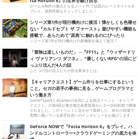
rza Horizon 6』の世界を駆け回る
ゲーム＆制作の拠点となるノートPCで話題のレースタイトルを
プレイ。放熱性能もチェックしました！
シリーズ第1作が現行機向けに復活！懐かしくも色褪せ
ない『カルドセプト ザ ファースト』遊びやすい機能も
搭載で、あらためて“原典”に触れるのにぴったり
シリーズ第1作が現行機向けの新機能を備えて復活！
「冒険は楽しいものだ」 ─『FF11』と『ウィザードリ
ィ ヴァリアンツ ダフネ』、"優しくないRPG"の沼にど
っぷり沈んだ4人の話
ふたつの沼の住人たちが語る奥深さとは。
【キャリアクエスト】ゲーム作りを仕事にするという
こと。セガの若手の事例に見る，ゲームプログラマと
いう働き方
Game*Sparkと4Gamerの合同による就活イベント「キャリア
クエスト」の第4回が東京都立産業貿易センター浜松町館で開催
されました。このイベントに合わせて取材した、各社の現場で
実際に働いている若手社員へのインタビューをお届けします。
GeForce NOWで『Forza Horizon 6』をプレイ。ハ
ンドルコントローラー×クラウドゲーミングの底力を体