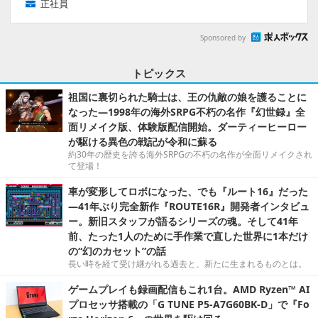
正社員
Sponsored by
トピックス
祖国に裏切られた騎士は、王の仇敵の娘を護ることに
なった―1998年の海外SRPG不朽の名作『幻世録』全
面リメイク版、体験版配信開始。ダーティーヒーロー
が駆ける異色の戦記が令和に蘇る
約30年の歴史を誇る海外SRPGの不朽の名作が全面リメイクされ
て登場！
車が変形してロボになった、でも『ルート16』だった
―41年ぶり完全新作『ROUTE16R』開発者インタビュ
ー。新旧スタッフが語るシリーズの魂。そして41年
前、たった1人のために手作業で直した世界に1本だけ
の“幻のカセット”の話
長い時を経て受け継がれる過去と、新たに生まれるものとは。
ゲームプレイも録画配信もこれ1台。AMD Ryzen™ AI
プロセッサ搭載の「G TUNE P5-A7G60BK-D」で『Fo