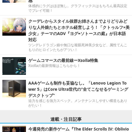
感
体感的にラグはほぼ無し。グラフィックスはもちろん最高設定
でプレイ可能！
クーデレからスタイル抜群お姉さんまでよりどりみど
りな人外娘たちとホテル経営しよう！「クトゥルフ×美
少女」テーマのADV『ヨグ=ソトースの庭』が日本語
対応
ツンデレドラゴン娘や無口な複眼死神美少女など、属性てんこ
もりのヒロインたちがアツい！
ゲームコマースの最前線ーXsolla特集
Xsollaの最新情報はこちらから！
AAAゲームも制作も妥協なし。「Lenovo Legion To
wer 5」はCore Ultra世代の“全てこなせるゲーミング
デスクトップ”
迫力を感じる強力スペック。メンテナンスしやすい構造もあり
がたい！
連載・注目記事
今週発売の新作ゲーム『The Elder Scrolls IV: Oblivio