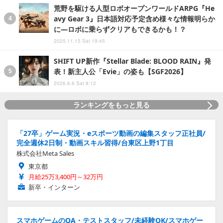
荒野を駆ける人型ロボオープンワールドARPG『He
avy Gear 3』日本語対応予定含め様々な情報明らか
に―ロボに乗らずクリアもできるかも！？
2025.11.15 Sat 19:45
SHIFT UP新作『Stellar Blade: BLOOD RAIN』発
表！新主人公「Evie」の姿も【SGF2026】
2026.6.6 Sat 8:12
ランキングをもっと見る
「27卒」ゲーム実況・eスポーツ動画の編集スタッフ正社員/
完全週休2日制・動画スキル習得/台東区上野1丁目
株式会社Meta Sales
東京都
月給25万3,400円～32万円
新卒・インターン
スマホゲームのQA・テストスタッフ/未経験OK/スマホゲー