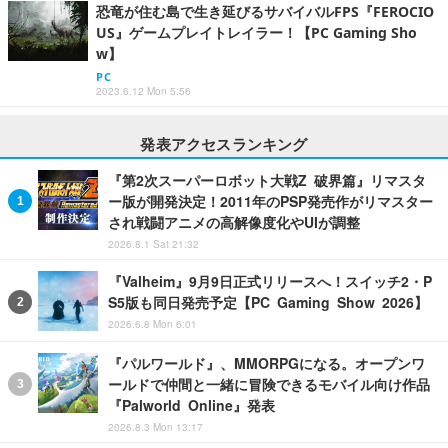
恐竜が住む島で生き延びるサバイバルFPS『FEROCIO
US』ゲームプレイトレイラー！【PC Gaming Sho
w】
PC
2023.6.12 Mon 5:56
発表アクセスランキング
『第2次スーパーロボット大戦Z 破界篇』リマスタ
ー版が開発決定！2011年のPSP発売作がリマスター
され戦闘アニメの高解像度化やUIが調整
2026.8.1 Sat 21:32
『Valheim』9月9日正式リリースへ！スイッチ2・P
S5版も同日発売予定【PC Gaming Show 2026】
2026.6.8 Mon 6:01
『パルワールド』、MMORPGになる。オープンワ
ールドで仲間と一緒に冒険できるモバイル向け作品
『Palworld Online』発表
2026.8.3 Mon 13:17