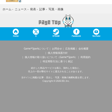
写真・画像
ホーム
›
ニュース
›
発表
›
記事
›
Home
X
STEAM
Facebook
YouTube
Game*Sparkについて
お問合せ
広告掲載
会社概要
個人情報保護方針
個人情報の取り扱いについて（Game*Spark）
利用規約
特定商取引法に基づく表記
紹介した商品/サービスを購入、契約した場合に、
売上の一部が弊社サイトに還元されることがあります。
当サイトに掲載の記事・見出し・写真・画像の無断転載を禁じます。
Copyright © 2026 IID, Inc.