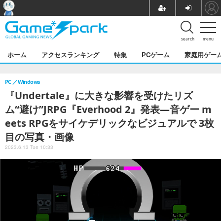
search
menu
ホーム
アクセスランキング
特集
PCゲーム
家庭用ゲー
PC
Windows
『Undertale』に大きな影響を受けたリズ
ム“避け”JRPG『Everhood 2』発表―音ゲー m
eets RPGをサイケデリックなビジュアルで 3枚
目の写真・画像
2023.6.13 Tue 10:33