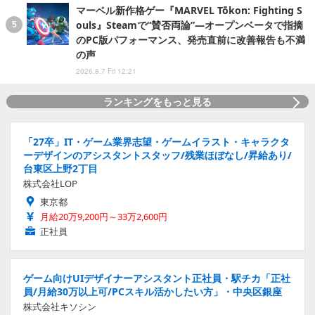
マーベル新作格ゲー『MARVEL Tōkon: Fighting S
ouls』Steamで“賛否両論”―オープンベータで指摘
のPC版パフォーマンス、発売直前に改善報告も不満
の声
2026.8.7 Fri 12:21
ランキングをもっと見る
「27卒」IT・ゲーム業界志望・ゲームイラスト・キャラクタ
ーデザインのアシスタントスタッフ/残業ほぼなし/昇給あり/
台東区上野2丁目
株式会社LOP
東京都
月給20万9,200円～33万2,600円
正社員
ゲーム向けUIデザイナーアシスタント正社員・駅チカ「正社
員/月給30万以上可/PCスキル活かしたい方」・中央区銀座
株式会社キソシン