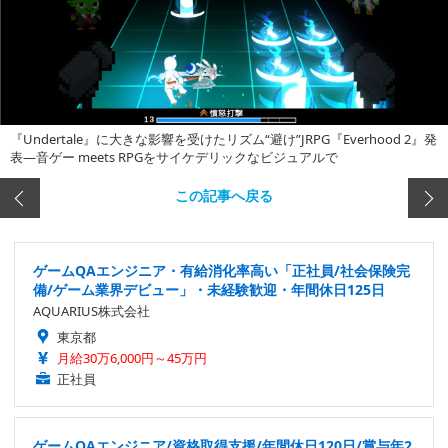
『Undertale』に大きな影響を受けたリズム“避け”JRPG『Everhood 2』発
表―音ゲー meets RPGをサイケデリックなビジュアルで
この記事へ戻る
ゲームQAエンジニア・有給消化率高い「正社員/社会保険完
備/ゲーム業界デビュー」・未経験歓迎・年間休日125日
AQUARIUS株式会社
東京都
月給30万6,000円～45万円
正社員
ゲームQAエンジニア/資格取得支援/年間休日120日/賞与年2