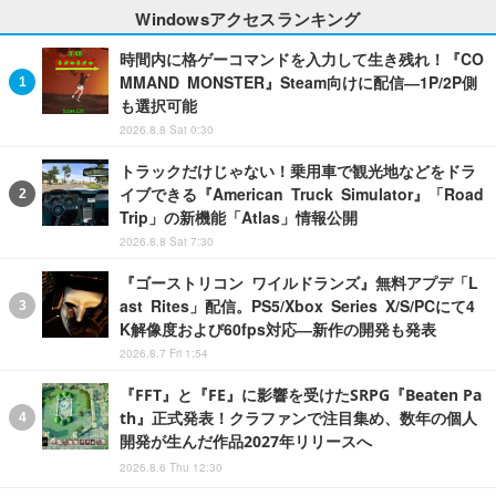
Windowsアクセスランキング
時間内に格ゲーコマンドを入力して生き残れ！『CO
MMAND MONSTER』Steam向けに配信―1P/2P側
も選択可能
2026.8.8 Sat 0:30
トラックだけじゃない！乗用車で観光地などをドラ
イブできる『American Truck Simulator』「Road
Trip」の新機能「Atlas」情報公開
2026.8.8 Sat 7:30
『ゴーストリコン ワイルドランズ』無料アプデ「L
ast Rites」配信。PS5/Xbox Series X/S/PCにて4
K解像度および60fps対応―新作の開発も発表
2026.8.7 Fri 1:54
『FFT』と『FE』に影響を受けたSRPG『Beaten Pa
th』正式発表！クラファンで注目集め、数年の個人
開発が生んだ作品2027年リリースへ
2026.8.6 Thu 12:30