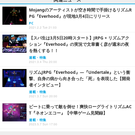
Mojangのアーティストが空き時間で手掛けるリズムR
PG『Everhood』が現地3月4日にリリース
PC
2021.2.2 Tue 21:03
【スパ生は3月5日20時スタート】JRPG × リズムアク
ション『Everhood』の実況で文章書く彦が週末の夜
を熱くする！！
連載・特集
2021.3.4 Thu 20:00
リズムJRPG『Everhood』―『Undertale』という衝
撃、自身の病から向き合った「死」を表現した【開発
者インタビュー】
連載・特集
2021.3.7 Sun 20:00
ビートに乗って敵を倒せ！爽快ローグライトリズムAC
T『ネオンエコー』【中華ゲーム見聞録】
連載・特集
2023.5.7 Sun 17:00