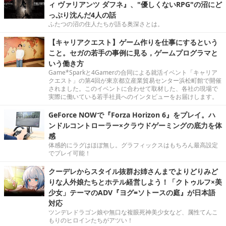
ィ ヴァリアンツ ダフネ』、"優しくないRPG"の沼にど
っぷり沈んだ4人の話
ふたつの沼の住人たちが語る奥深さとは。
【キャリアクエスト】ゲーム作りを仕事にするという
こと。セガの若手の事例に見る，ゲームプログラマと
いう働き方
Game*Sparkと4Gamerの合同による就活イベント「キャリア
クエスト」の第4回が東京都立産業貿易センター浜松町館で開催
されました。このイベントに合わせて取材した、各社の現場で
実際に働いている若手社員へのインタビューをお届けします。
GeForce NOWで『Forza Horizon 6』をプレイ。ハ
ンドルコントローラー×クラウドゲーミングの底力を体
感
体感的にラグはほぼ無し。グラフィックスはもちろん最高設定
でプレイ可能！
クーデレからスタイル抜群お姉さんまでよりどりみど
りな人外娘たちとホテル経営しよう！「クトゥルフ×美
少女」テーマのADV『ヨグ=ソトースの庭』が日本語
対応
ツンデレドラゴン娘や無口な複眼死神美少女など、属性てんこ
もりのヒロインたちがアツい！