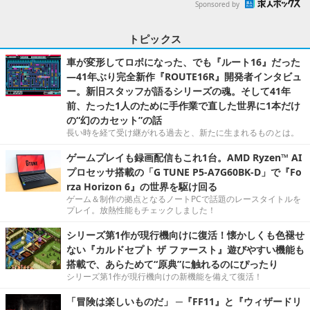
Sponsored by
トピックス
車が変形してロボになった、でも『ルート16』だった
―41年ぶり完全新作『ROUTE16R』開発者インタビュ
ー。新旧スタッフが語るシリーズの魂。そして41年
前、たった1人のために手作業で直した世界に1本だけ
の“幻のカセット”の話
長い時を経て受け継がれる過去と、新たに生まれるものとは。
ゲームプレイも録画配信もこれ1台。AMD Ryzen™ AI
プロセッサ搭載の「G TUNE P5-A7G60BK-D」で『Fo
rza Horizon 6』の世界を駆け回る
ゲーム＆制作の拠点となるノートPCで話題のレースタイトルを
プレイ。放熱性能もチェックしました！
シリーズ第1作が現行機向けに復活！懐かしくも色褪せ
ない『カルドセプト ザ ファースト』遊びやすい機能も
搭載で、あらためて“原典”に触れるのにぴったり
シリーズ第1作が現行機向けの新機能を備えて復活！
「冒険は楽しいものだ」 ─『FF11』と『ウィザードリ