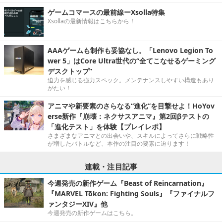
ゲームコマースの最前線ーXsolla特集
Xsollaの最新情報はこちらから！
AAAゲームも制作も妥協なし。「Lenovo Legion To
wer 5」はCore Ultra世代の“全てこなせるゲーミング
デスクトップ”
迫力を感じる強力スペック。メンテナンスしやすい構造もあり
がたい！
アニマや新要素のさらなる“進化”を目撃せよ！HoYov
erse新作『崩壊：ネクサスアニマ』第2回βテストの
「進化テスト」を体験【プレイレポ】
さまざまなアニマとの出会いや、スキルによってさらに戦略性
が増したバトルなど、本作の注目の要素に迫ります！
連載・注目記事
今週発売の新作ゲーム『Beast of Reincarnation』
『MARVEL Tōkon: Fighting Souls』『ファイナルフ
ァンタジーXIV』他
今週発売の新作ゲームはこちら。