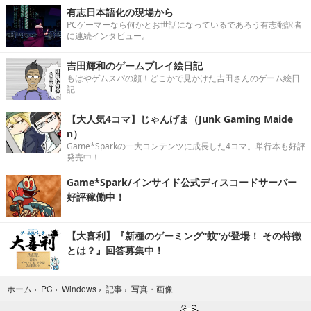
有志日本語化の現場から
PCゲーマーなら何かとお世話になっているであろう有志翻訳者
に連続インタビュー。
吉田輝和のゲームプレイ絵日記
もはやゲムスパの顔！どこかで見かけた吉田さんのゲーム絵日
記
【大人気4コマ】じゃんげま（Junk Gaming Maide
n）
Game*Sparkの一大コンテンツに成長した4コマ。単行本も好評
発売中！
Game*Spark/インサイド公式ディスコードサーバー
好評稼働中！
【大喜利】『新種のゲーミング“蚊”が登場！ その特徴
とは？』回答募集中！
写真・画像
ホーム
›
PC
›
Windows
›
記事
›