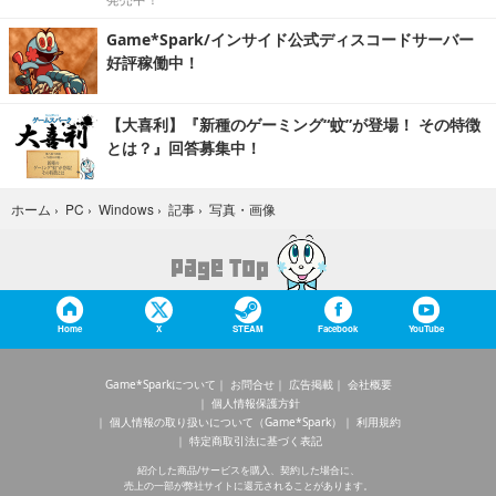
Game*Spark/インサイド公式ディスコードサーバー
好評稼働中！
【大喜利】『新種のゲーミング“蚊”が登場！ その特徴
とは？』回答募集中！
写真・画像
ホーム
›
PC
›
Windows
›
記事
›
Home
X
STEAM
Facebook
YouTube
Game*Sparkについて
お問合せ
広告掲載
会社概要
個人情報保護方針
個人情報の取り扱いについて（Game*Spark）
利用規約
特定商取引法に基づく表記
紹介した商品/サービスを購入、契約した場合に、
売上の一部が弊社サイトに還元されることがあります。