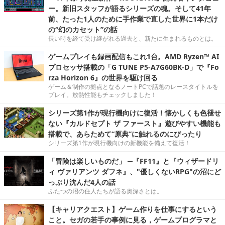
ー。新旧スタッフが語るシリーズの魂。そして41年
前、たった1人のために手作業で直した世界に1本だけ
の“幻のカセット”の話
長い時を経て受け継がれる過去と、新たに生まれるものとは。
ゲームプレイも録画配信もこれ1台。AMD Ryzen™ AI
プロセッサ搭載の「G TUNE P5-A7G60BK-D」で『Fo
rza Horizon 6』の世界を駆け回る
ゲーム＆制作の拠点となるノートPCで話題のレースタイトルを
プレイ。放熱性能もチェックしました！
シリーズ第1作が現行機向けに復活！懐かしくも色褪せ
ない『カルドセプト ザ ファースト』遊びやすい機能も
搭載で、あらためて“原典”に触れるのにぴったり
シリーズ第1作が現行機向けの新機能を備えて復活！
「冒険は楽しいものだ」 ─『FF11』と『ウィザードリ
ィ ヴァリアンツ ダフネ』、"優しくないRPG"の沼にど
っぷり沈んだ4人の話
ふたつの沼の住人たちが語る奥深さとは。
【キャリアクエスト】ゲーム作りを仕事にするという
こと。セガの若手の事例に見る，ゲームプログラマと