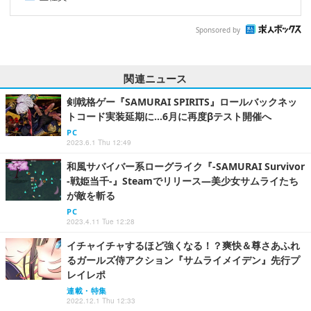
Sponsored by
関連ニュース
剣戟格ゲー『SAMURAI SPIRITS』ロールバックネッ
トコード実装延期に…6月に再度βテスト開催へ
PC
2023.6.1 Thu 12:49
和風サバイバー系ローグライク『-SAMURAI Survivor
-戦姫当千-』Steamでリリース―美少女サムライたち
が敵を斬る
PC
2023.4.11 Tue 12:28
イチャイチャするほど強くなる！？爽快＆尊さあふれ
るガールズ侍アクション『サムライメイデン』先行プ
レイレポ
連載・特集
2022.12.1 Thu 12:33