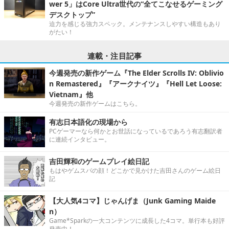
wer 5」はCore Ultra世代の“全てこなせるゲーミング
デスクトップ”
迫力を感じる強力スペック。メンテナンスしやすい構造もあり
がたい！
連載・注目記事
今週発売の新作ゲーム『The Elder Scrolls IV: Oblivio
n Remastered』『アークナイツ』『Hell Let Loose:
Vietnam』他
今週発売の新作ゲームはこちら。
有志日本語化の現場から
PCゲーマーなら何かとお世話になっているであろう有志翻訳者
に連続インタビュー。
吉田輝和のゲームプレイ絵日記
もはやゲムスパの顔！どこかで見かけた吉田さんのゲーム絵日
記
【大人気4コマ】じゃんげま（Junk Gaming Maide
n）
Game*Sparkの一大コンテンツに成長した4コマ。単行本も好評
発売中！