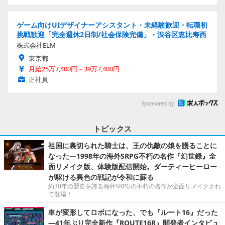
ゲーム向けUIデザイナーアシスタント・未経験歓迎・転職初
挑戦歓迎「完全週休2日制/社会保険完備」・渋谷区恵比寿西
株式会社ELM
東京都
月給25万7,400円～39万7,400円
正社員
Sponsored by
トピックス
祖国に裏切られた騎士は、王の仇敵の娘を護ることに
なった―1998年の海外SRPG不朽の名作『幻世録』全
面リメイク版、体験版配信開始。ダーティーヒーロー
が駆ける異色の戦記が令和に蘇る
約30年の歴史を誇る海外SRPGの不朽の名作が全面リメイクされ
て登場！
車が変形してロボになった、でも『ルート16』だった
―41年ぶり完全新作『ROUTE16R』開発者インタビュ