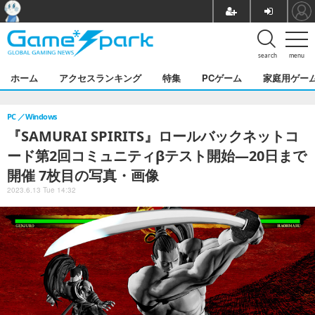
search
menu
ホーム
アクセスランキング
特集
PCゲーム
家庭用ゲー
PC
Windows
『SAMURAI SPIRITS』ロールバックネットコ
ード第2回コミュニティβテスト開始―20日まで
開催 7枚目の写真・画像
2023.6.13 Tue 14:32