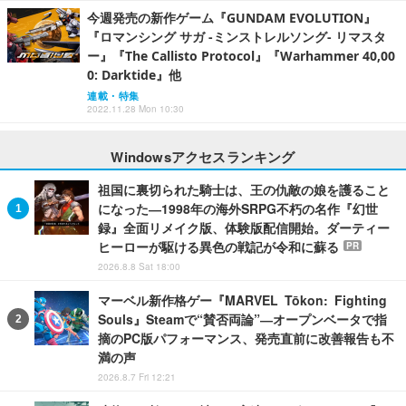
今週発売の新作ゲーム『GUNDAM EVOLUTION』
『ロマンシング サガ -ミンストレルソング- リマスタ
ー』『The Callisto Protocol』『Warhammer 40,00
0: Darktide』他
連載・特集
2022.11.28 Mon 10:30
Windowsアクセスランキング
祖国に裏切られた騎士は、王の仇敵の娘を護ること
になった―1998年の海外SRPG不朽の名作『幻世
録』全面リメイク版、体験版配信開始。ダーティー
ヒーローが駆ける異色の戦記が令和に蘇る
PR
2026.8.8 Sat 18:00
マーベル新作格ゲー『MARVEL Tōkon: Fighting
Souls』Steamで“賛否両論”―オープンベータで指
摘のPC版パフォーマンス、発売直前に改善報告も不
満の声
2026.8.7 Fri 12:21