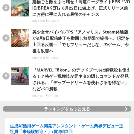
建物ごと敵をぶっ壊せ！高速ローグライトFPS『VO
ID/BREAKER』8月22日に値上げ。正式リリース前
にお得に手に入れる最後のチャンス
2026.8.8 Sat 22:15
美少女サバイバルTPS『アノマリス』Steam体験版
が8月9日配信終了を撤回し無期限で提供へ。想定を
上回る反響―「でもフリューだしな」のゲーム、今
後も改善へ
2026.8.8 Sat 20:00
『MARVEL Tōkon』のデッドプールは瞬獄殺も使え
る！？格ゲー乱舞技が元ネタの隠しコマンドが発見
される。「デップードリームを使わざるを得ない」
などパロ満載
2026.8.7 Fri 13:30
ランキングをもっと見る
生成AI活用ゲーム開発アシスタント・ゲーム業界デビュー正
社員「未経験歓迎・」/賞与年2回