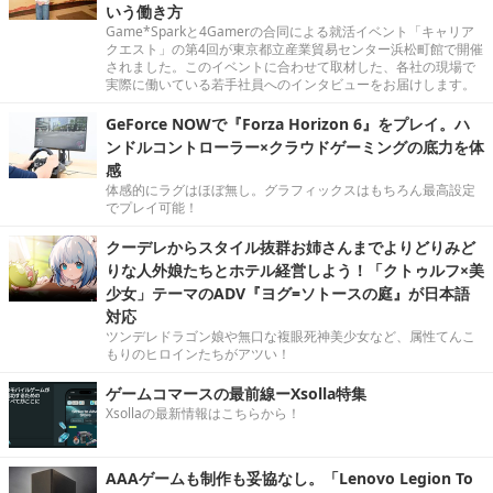
いう働き方
Game*Sparkと4Gamerの合同による就活イベント「キャリア
クエスト」の第4回が東京都立産業貿易センター浜松町館で開催
されました。このイベントに合わせて取材した、各社の現場で
実際に働いている若手社員へのインタビューをお届けします。
GeForce NOWで『Forza Horizon 6』をプレイ。ハ
ンドルコントローラー×クラウドゲーミングの底力を体
感
体感的にラグはほぼ無し。グラフィックスはもちろん最高設定
でプレイ可能！
クーデレからスタイル抜群お姉さんまでよりどりみど
りな人外娘たちとホテル経営しよう！「クトゥルフ×美
少女」テーマのADV『ヨグ=ソトースの庭』が日本語
対応
ツンデレドラゴン娘や無口な複眼死神美少女など、属性てんこ
もりのヒロインたちがアツい！
ゲームコマースの最前線ーXsolla特集
Xsollaの最新情報はこちらから！
AAAゲームも制作も妥協なし。「Lenovo Legion To