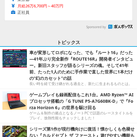
月給26万6,700円～40万円
正社員
Sponsored by
トピックス
車が変形してロボになった、でも『ルート16』だった
―41年ぶり完全新作『ROUTE16R』開発者インタビュ
ー。新旧スタッフが語るシリーズの魂。そして41年
前、たった1人のために手作業で直した世界に1本だけ
の“幻のカセット”の話
長い時を経て受け継がれる過去と、新たに生まれるものとは。
ゲームプレイも録画配信もこれ1台。AMD Ryzen™ AI
プロセッサ搭載の「G TUNE P5-A7G60BK-D」で『Fo
rza Horizon 6』の世界を駆け回る
ゲーム＆制作の拠点となるノートPCで話題のレースタイトルを
プレイ。放熱性能もチェックしました！
シリーズ第1作が現行機向けに復活！懐かしくも色褪せ
ない『カルドセプト ザ ファースト』遊びやすい機能も