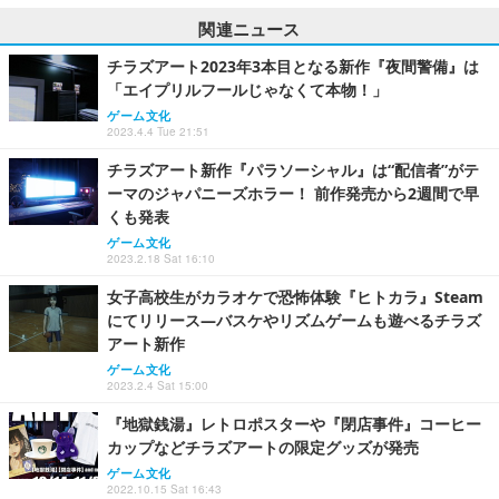
関連ニュース
チラズアート2023年3本目となる新作『夜間警備』は
「エイプリルフールじゃなくて本物！」
ゲーム文化
2023.4.4 Tue 21:51
チラズアート新作『パラソーシャル』は“配信者”がテ
ーマのジャパニーズホラー！ 前作発売から2週間で早
くも発表
ゲーム文化
2023.2.18 Sat 16:10
女子高校生がカラオケで恐怖体験『ヒトカラ』Steam
にてリリース―バスケやリズムゲームも遊べるチラズ
アート新作
ゲーム文化
2023.2.4 Sat 15:00
『地獄銭湯』レトロポスターや『閉店事件』コーヒー
カップなどチラズアートの限定グッズが発売
ゲーム文化
2022.10.15 Sat 16:43