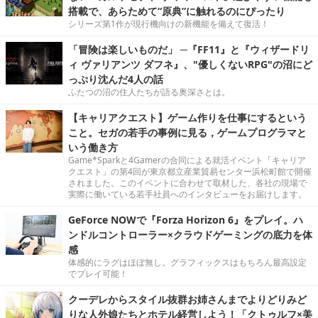
搭載で、あらためて“原典”に触れるのにぴったり
シリーズ第1作が現行機向けの新機能を備えて復活！
「冒険は楽しいものだ」 ─『FF11』と『ウィザードリ
ィ ヴァリアンツ ダフネ』、"優しくないRPG"の沼にど
っぷり沈んだ4人の話
ふたつの沼の住人たちが語る奥深さとは。
【キャリアクエスト】ゲーム作りを仕事にするという
こと。セガの若手の事例に見る，ゲームプログラマと
いう働き方
Game*Sparkと4Gamerの合同による就活イベント「キャリア
クエスト」の第4回が東京都立産業貿易センター浜松町館で開催
されました。このイベントに合わせて取材した、各社の現場で
実際に働いている若手社員へのインタビューをお届けします。
GeForce NOWで『Forza Horizon 6』をプレイ。ハ
ンドルコントローラー×クラウドゲーミングの底力を体
感
体感的にラグはほぼ無し。グラフィックスはもちろん最高設定
でプレイ可能！
クーデレからスタイル抜群お姉さんまでよりどりみど
りな人外娘たちとホテル経営しよう！「クトゥルフ×美