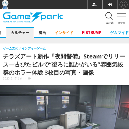
search
menu
料
カルチャー
漫画
インサイド
FISTBUMP
ゲムマイド
ゲーム文化
インディーゲーム
チラズアート新作『夜間警備』Steamでリリー
ス―古びたビルで“後ろに誰かがいる”雰囲気抜
群のホラー体験 3枚目の写真・画像
2023.6.17 Sat 14:39