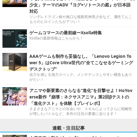
少女」テーマのADV『ヨグ=ソトースの庭』が日本語
対応
ツンデレドラゴン娘や無口な複眼死神美少女など、属性てんこ
もりのヒロインたちがアツい！
ゲームコマースの最前線ーXsolla特集
Xsollaの最新情報はこちらから！
AAAゲームも制作も妥協なし。「Lenovo Legion To
wer 5」はCore Ultra世代の“全てこなせるゲーミング
デスクトップ”
迫力を感じる強力スペック。メンテナンスしやすい構造もあり
がたい！
アニマや新要素のさらなる“進化”を目撃せよ！HoYov
erse新作『崩壊：ネクサスアニマ』第2回βテストの
「進化テスト」を体験【プレイレポ】
さまざまなアニマとの出会いや、スキルによってさらに戦略性
が増したバトルなど、本作の注目の要素に迫ります！
連載・注目記事