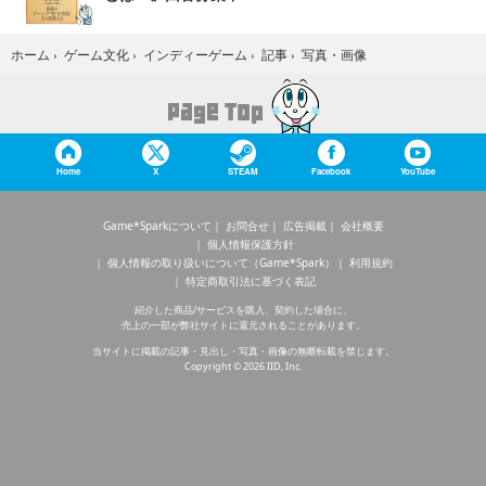
写真・画像
ホーム
›
ゲーム文化
›
インディーゲーム
›
記事
›
Home
X
STEAM
Facebook
YouTube
Game*Sparkについて
お問合せ
広告掲載
会社概要
個人情報保護方針
個人情報の取り扱いについて（Game*Spark）
利用規約
特定商取引法に基づく表記
紹介した商品/サービスを購入、契約した場合に、
売上の一部が弊社サイトに還元されることがあります。
当サイトに掲載の記事・見出し・写真・画像の無断転載を禁じます。
Copyright © 2026 IID, Inc.