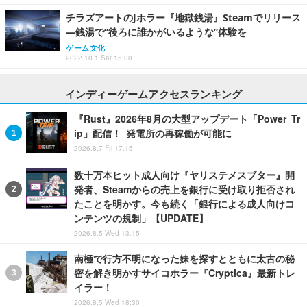
チラズアートのJホラー『地獄銭湯』Steamでリリース
―銭湯で“後ろに誰かがいるような”体験を
ゲーム文化
2022.10.1 Sat 15:00
インディーゲームアクセスランキング
『Rust』2026年8月の大型アップデート「Power Tr
ip」配信！ 発電所の再稼働が可能に
2026.8.7 Fri 17:15
数十万本ヒット成人向け『ヤリステメスブター』開
発者、Steamからの売上を銀行に受け取り拒否され
たことを明かす。今も続く「銀行による成人向けコ
ンテンツの規制」【UPDATE】
2026.8.5 Wed 13:15
南極で行方不明になった妹を探すとともに太古の秘
密を解き明かすサイコホラー『Cryptica』最新トレ
イラー！
2026.8.5 Wed 18:30