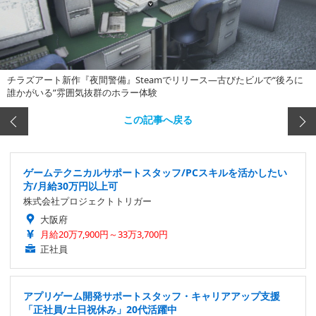
チラズアート新作『夜間警備』Steamでリリース―古びたビルで“後ろに
誰かがいる”雰囲気抜群のホラー体験
この記事へ戻る
ゲームテクニカルサポートスタッフ/PCスキルを活かしたい
方/月給30万円以上可
株式会社プロジェクトトリガー
大阪府
月給20万7,900円～33万3,700円
正社員
アプリゲーム開発サポートスタッフ・キャリアアップ支援
「正社員/土日祝休み」20代活躍中