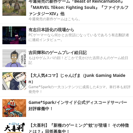
今週発売の新作ゲーム『Beast of Reincarnation』
『MARVEL Tōkon: Fighting Souls』『ファイナルフ
ァンタジーXIV』他
今週発売の新作ゲームはこちら。
有志日本語化の現場から
PCゲーマーなら何かとお世話になっているであろう有志翻訳者
に連続インタビュー。
吉田輝和のゲームプレイ絵日記
もはやゲムスパの顔！どこかで見かけた吉田さんのゲーム絵日
記
【大人気4コマ】じゃんげま（Junk Gaming Maide
n）
Game*Sparkの一大コンテンツに成長した4コマ。単行本も好評
発売中！
Game*Spark/インサイド公式ディスコードサーバー
好評稼働中！
【大喜利】『新種のゲーミング“蚊”が登場！ その特徴
とは？』回答募集中！