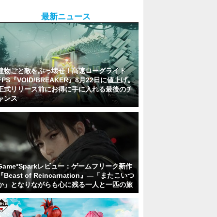
最新ニュース
建物ごと敵をぶっ壊せ！高速ローグライト
FPS『VOID/BREAKER』8月22日に値上げ。
正式リリース前にお得に手に入れる最後のチ
ャンス
Game*Sparkレビュー：ゲームフリーク新作
『Beast of Reincarnation』―「またこいつ
か」となりながらも心に残る一人と一匹の旅