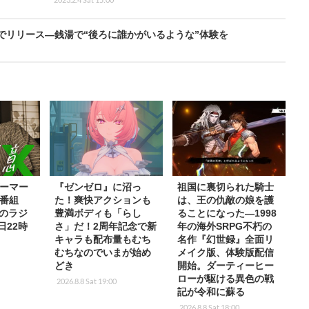
mでリリース―銭湯で“後ろに誰かがいるような”体験を
ーマー
『ゼンゼロ』に沼っ
祖国に裏切られた騎士
番組
た！爽快アクションも
は、王の仇敵の娘を護
rkのラジ
豊満ボディも「らし
ることになった―1998
日22時
さ」だ！2周年記念で新
年の海外SRPG不朽の
キャラも配布量もむち
名作『幻世録』全面リ
むちなのでいまが始め
メイク版、体験版配信
どき
開始。ダーティーヒー
ローが駆ける異色の戦
2026.8.8 Sat 19:00
記が令和に蘇る
2026.8.8 Sat 18:00