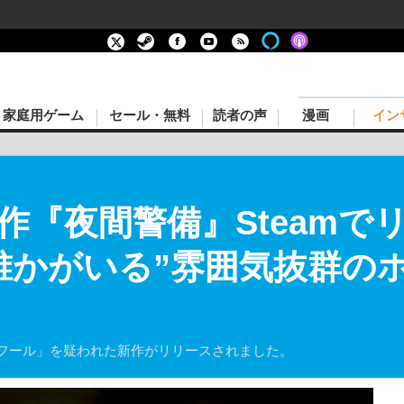
家庭用ゲーム
セール・無料
読者の声
漫画
イン
作『夜間警備』Steamで
誰かがいる”雰囲気抜群のホ
ルフール」を疑われた新作がリリースされました。