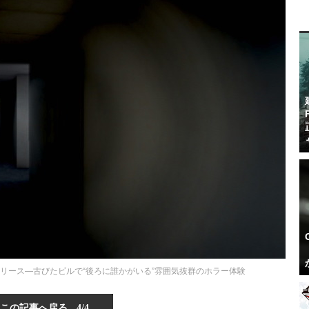
リリース―古びたビルで“後ろに誰かがいる”雰囲気抜群のホラー体験
この記事へ戻る
4/4