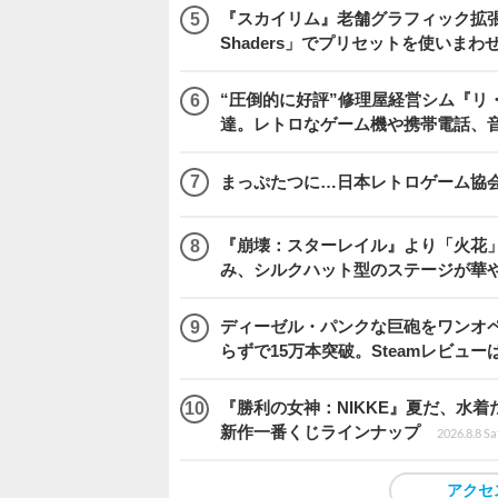
『スカイリム』老舗グラフィック拡張ツ
Shaders」でプリセットを使いまわ
“圧倒的に好評”修理屋経営シム『リ
達。レトロなゲーム機や携帯電話、
まっぷたつに…日本レトロゲーム協
『崩壊：スターレイル』より「火花」
み、シルクハット型のステージが華
ディーゼル・パンクな巨砲をワンオペ操縦する『I
らずで15万本突破。Steamレビュー
『勝利の女神：NIKKE』夏だ、水着
新作一番くじラインナップ
2026.8.8 Sa
アクセ