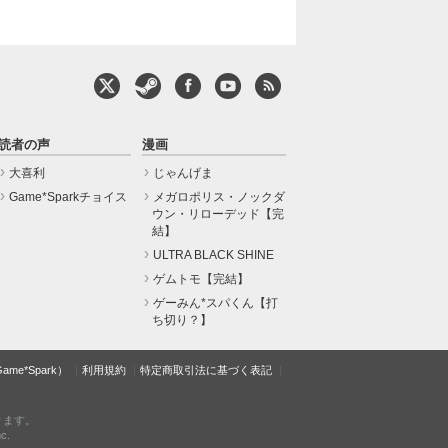
読者の声
漫画
大喜利
じゃんげま
Game*Sparkチョイス
メガロポリス・ノックダ
ウン・リローデッド【完
結】
ULTRA BLACK SHINE
ゲムトモ【完結】
ゲーみん*スパくん【打
ち切り？】
e*Spark）
利用規約
特定商取引法に基づく表記
ります。
c.