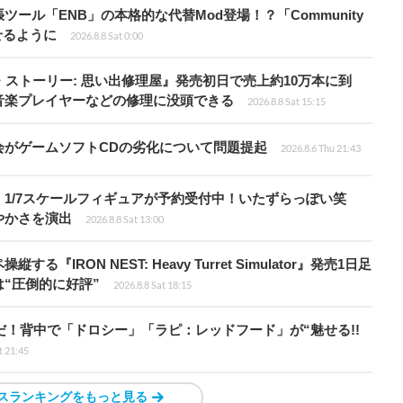
ール「ENB」の本格的な代替Mod登場！？「Community
せるように
2026.8.8 Sat 0:00
・ストーリー: 思い出修理屋』発売初日で売上約10万本に到
音楽プレイヤーなどの修理に没頭できる
2026.8.8 Sat 15:15
会がゲームソフトCDの劣化について問題提起
2026.8.6 Thu 21:43
1/7スケールフィギュアが予約受付中！いたずらっぽい笑
やかさを演出
2026.8.8 Sat 13:00
RON NEST: Heavy Turret Simulator』発売1日足
は“圧倒的に好評”
2026.8.8 Sat 18:15
だ！背中で「ドロシー」「ラピ：レッドフード」が“魅せる!!
t 21:45
スランキングをもっと見る