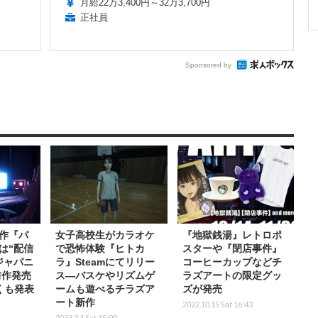
月給22万3,400円～32万3,700円
正社員
Sponsored by
作『パ
女子高校生がカラオケ
『地獄銭湯』レトロポ
は“配信
で恐怖体験『ヒトカ
スターや『閉店事件』
ジャパニ
ラ』Steamにてリリー
コーヒーカップなどチ
前作発売
ス―バスケやリズムゲ
ラズアートの限定グッ
くも発表
ームも遊べるチラズア
ズが発売
ート新作
2022.10.15 Sat 16:43
2023.2.4 Sat 15:00