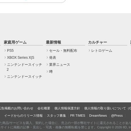
家庭用ゲーム
最新情報
カルチャー
PS5
セール・無料配布
レトロゲーム
XBOX Series X|S
発表
ニンテンドースイッチ
業界ニュース
2
噂
ニンテンドースイッチ
広告掲載のお問い合わせ
会社概要
個人情報保護方針
個人情報の取り扱いについて（Gam
イードからのリリース情報
スタッフ募集
PR TIMES
DreamNews
@Press
た商品/サービスを購入、契約した場合に、売上の一部が弊社サイトに還元されることがあ
サイトに掲載の記事・見出し・写真・画像の無断転載を禁じます。Copyright © 2026 IID, In