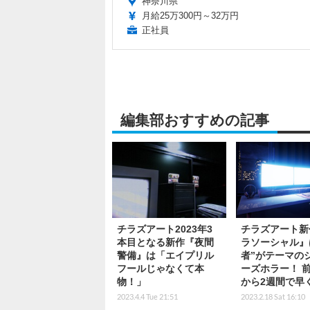
神奈川県
月給25万300円～32万円
正社員
編集部おすすめの記事
チラズアート2023年3
チラズアート新
本目となる新作『夜間
ラソーシャル』
警備』は「エイプリル
者”がテーマの
フールじゃなくて本
ーズホラー！ 
物！」
から2週間で早
2023.4.4 Tue 21:51
2023.2.18 Sat 16:10