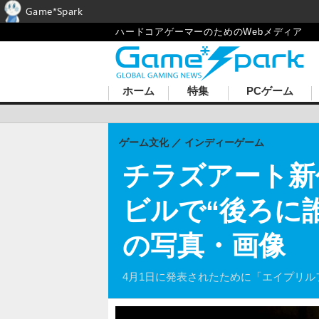
Game*Spark
ハードコアゲーマーのためのWebメディア
ホーム
特集
PCゲーム
ゲーム文化
インディーゲーム
チラズアート新
ビルで“後ろに
の写真・画像
4月1日に発表されたために「エイプリ