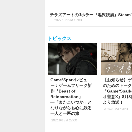
チラズアートのJホラー『地獄銭湯』Stea
2022.10.1 Sat 15:00
トピックス
Game*Sparkレビュ
【お知らせ】ゲ
ー：ゲームフリーク新
のためのトーク
作『Beast of
「Game*Spa
Reincarnation』
オ善意X」8月8
―「またこいつか」と
より放送！
なりながらも心に残る
2026.8.8 Sat 20:00
一人と一匹の旅
2026.8.8 Sat 22:00