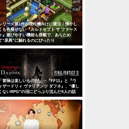
シリーズ第1作が現行機向けに復活！懐かし
くも色褪せない『カルドセプト ザ ファース
ト』遊びやすい機能も搭載で、あらため
て“原典”に触れるのにぴったり
「冒険は楽しいものだ」 ─『FF11』と『ウ
ィザードリィ ヴァリアンツ ダフネ』、"優し
くないRPG"の沼にどっぷり沈んだ4人の話