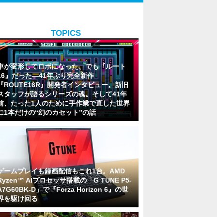
TOPICS
車が変形してロボになった、でも『ルート
16』だった―41年ぶり完全新作
『ROUTE16R』開発者インタビュー。新旧
スタッフが語るシリーズの魂。そして41年
前、たった1人のために手作業で直した世界
に1本だけの“幻のカセット”の話
ゲームプレイも録画配信もこれ1台。AMD
Ryzen™ AIプロセッサ搭載の「G TUNE P5-
A7G60BK-D」で『Forza Horizon 6』の世
界を駆け回る