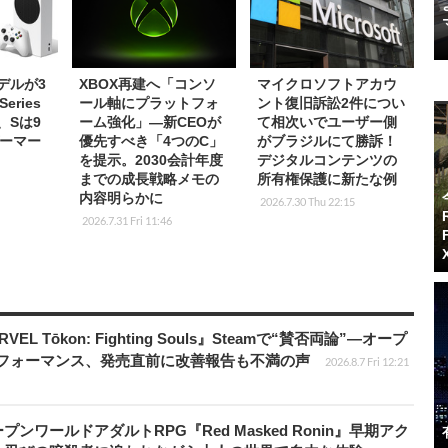
デルが3
XBOX再建へ「コンソ
マイクロソフトアカウ
ries
ール軸にプラットフォ
ント復旧訴訟2件につい
、Sは9
ーム強化」―新CEOが
て相次いでユーザー側
ーマー
優先すべき「4つのC」
がブラジルにて勝訴！
を提示。2030会計年度
デジタルコンテンツの
までの成長戦略メモの
所有権保護に新たな例
内容明らかに
2026.7.30 Thu 22:15
2026.7.31 Fri 11:46
 Tōkon: Fighting Souls』Steamで“賛否両論”―オープ
パフォーマンス、発売直前に改善報告も不満の声
2026.8.7 Fri 12:21
ワールドアダルトRPG『Red Masked Ronin』早期アク