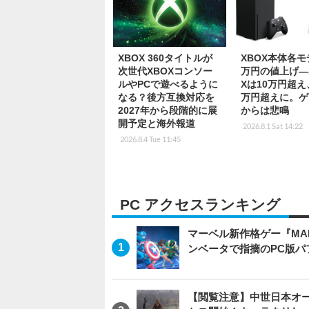
XBOX 360タイトルが
XBOX本体各モ
次世代XBOXコンソー
万円の値上げ―Se
ルやPCで遊べるように
Xは10万円超え
なる？後方互換対応を
万円超えに。ゲ
2027年から段階的に展
からは悲鳴
開予定と海外報道
2026.8.1 Sat 14:22
2026.8.4 Tue 11:45
PC アクセスランキング
マーベル新作格ゲー『MARVEL
ンベータで指摘のPC版
【閲覧注意】中世日本オープン