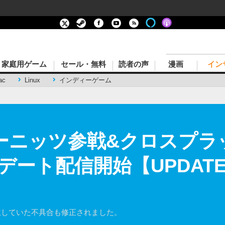
家庭用ゲーム
セール・無料
読者の声
漫画
イン
ac
Linux
インディーゲーム
』ゲーニッツ参戦&クロスプ
ート配信開始【UPDATE
X|S版で発生していた不具合も修正されました。