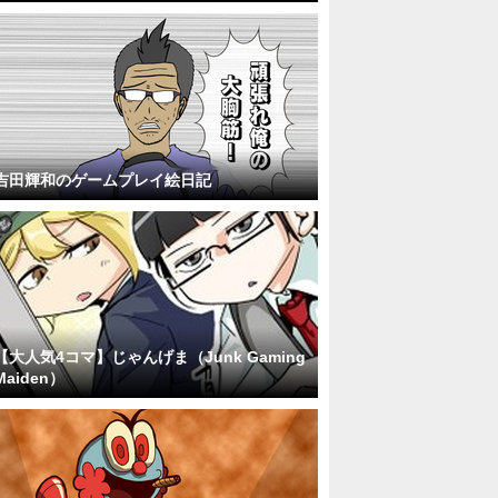
吉田輝和のゲームプレイ絵日記
【大人気4コマ】じゃんげま（Junk Gaming
Maiden）