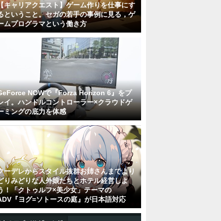
【キャリアクエスト】ゲーム作りを仕事にす
るということ。セガの若手の事例に見る，ゲ
ームプログラマという働き方
GeForce NOWで『Forza Horizon 6』をプ
レイ。ハンドルコントローラー×クラウドゲ
ーミングの底力を体感
クーデレからスタイル抜群お姉さんまでより
どりみどりな人外娘たちとホテル経営しよ
う！「クトゥルフ×美少女」テーマの
ADV『ヨグ=ソトースの庭』が日本語対応