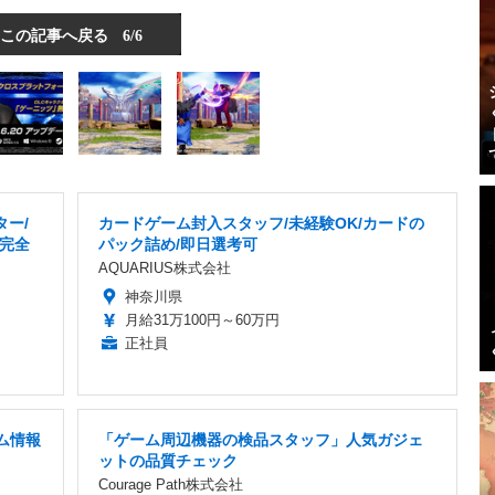
この記事へ戻る
6/6
ター/
カードゲーム封入スタッフ/未経験OK/カードの
/完全
パック詰め/即日選考可
AQUARIUS株式会社
神奈川県
月給31万100円～60万円
正社員
ム情報
「ゲーム周辺機器の検品スタッフ」人気ガジェ
ットの品質チェック
Courage Path株式会社