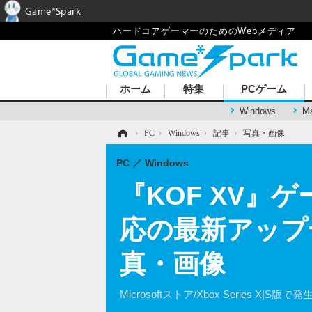
Game*Spark
ハードコアゲーマーのためのWebメディア
ホーム
特集
PCゲーム
Windows
M
ホーム
›
PC
›
Windows
›
記事
›
写真・画像
PC
Windows
『KOF XV
応の最新アップデ
真・画像
Microsoftストア/Xbox Series 