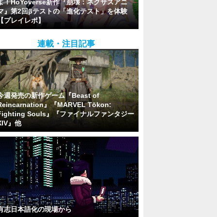
よ！HoYoverse新作『崩壊：ネクサスアニ
マ』第2回βテストの「進化テスト」を体験
【プレイレポ】
連載・注目記事
今週発売の新作ゲーム『Beast of
Reincarnation』『MARVEL Tōkon:
Fighting Souls』『ファイナルファンタジー
XIV』他
有志日本語化の現場から