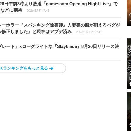
前3時より放送「gamescom Opening Night Live」で
アなどに期待
2026.8.7 Fri 7:45
シーホラー『スパンキング除霊師』人妻霊の服が消えるバグが
ら修正しました」と現在はアプデ済み
2026.8.4 Tue 10:41
ード」×ローグライトな『Slayblade』8月20日リリース決
スランキングをもっと見る