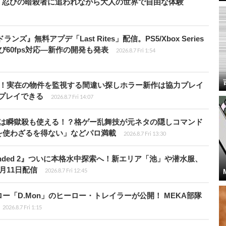
、忍びの暗殺者に追われながら大人の世界で自由な体験
ズ』無料アプデ「Last Rites」配信。PS5/Xbox Series
よび60fps対応―新作の開発も発表
2026.8.7 Fri 1:54
始！実在の物件を監視する間違い探しホラー新作は協力プレイ
プレイできる
2026.8.7 Fri 14:07
プールは瞬獄殺も使える！？格ゲー乱舞技が元ネタの隠しコマンド
を使わざるを得ない」などパロ満載
2026.8.7 Fri 13:30
unded 2』ついに本格水中探索へ！新エリア「池」や潜水服、
月11日配信
2026.8.7 Fri 12:45
「D.Mon」のヒーロー・トレイラーが公開！ MEKA部隊
2026.8.7 Fri 1:15