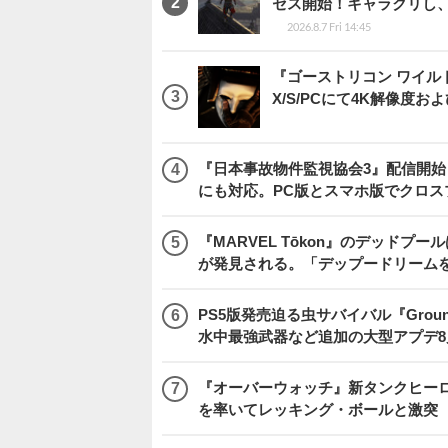
セス開始！キャラクリし
2026.8.7 Fri 14:45
『ゴーストリコン ワイルドラン
X/S/PCにて4K解像度お
『日本事故物件監視協会3』配信開
にも対応。PC版とスマホ版でクロス
『MARVEL Tōkon』のデッド
が発見される。「デップードリーム
PS5版発売迫る虫サバイバル『Gro
水中最強武器など追加の大型アプデ8
『オーバーウォッチ』新タンクヒーロー
を率いてレッキング・ボールと激突