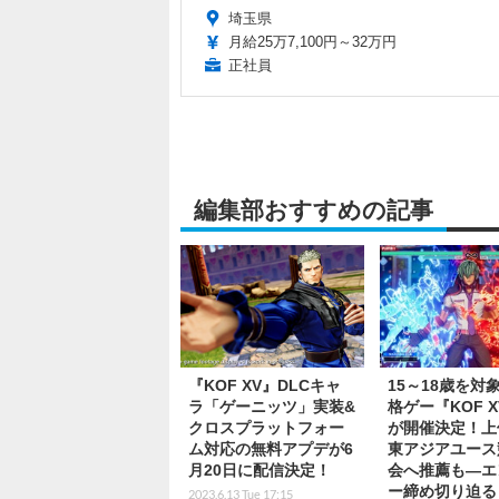
埼玉県
月給25万7,100円～32万円
正社員
編集部おすすめの記事
『KOF XV』DLCキャ
15～18歳を対
ラ「ゲーニッツ」実装&
格ゲー『KOF 
クロスプラットフォー
が開催決定！上
ム対応の無料アプデが6
東アジアユース
月20日に配信決定！
会へ推薦も―エ
ー締め切り迫る
2023.6.13 Tue 17:15