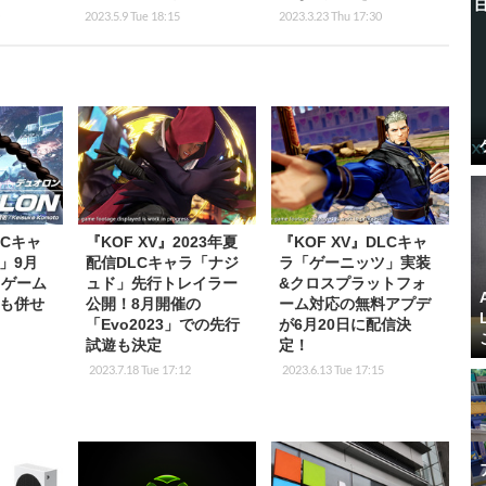
2023.5.9 Tue 18:15
2023.3.23 Thu 17:30
LCキャ
『KOF XV』2023年夏
『KOF XV』DLCキャ
」9月
配信DLCキャラ「ナジ
ラ「ゲーニッツ」実装
！ゲーム
ュド」先行トレイラー
&クロスプラットフォ
も併せ
公開！8月開催の
ーム対応の無料アプデ
「Evo2023」での先行
が6月20日に配信決
試遊も決定
定！
2023.7.18 Tue 17:12
2023.6.13 Tue 17:15