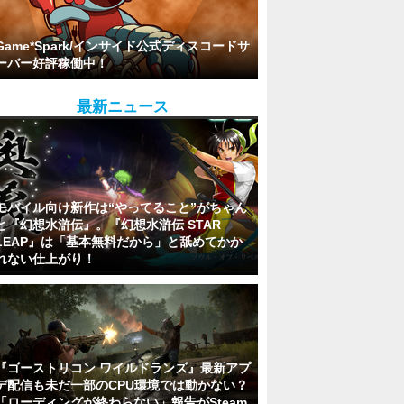
Game*Spark/インサイド公式ディスコードサ
ーバー好評稼働中！
最新ニュース
モバイル向け新作は“やってること”がちゃん
と『幻想水滸伝』。『幻想水滸伝 STAR
LEAP』は「基本無料だから」と舐めてかか
れない仕上がり！
『ゴーストリコン ワイルドランズ』最新アプ
デ配信も未だ一部のCPU環境では動かない？
「ローディングが終わらない」報告がSteam