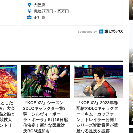
大阪府
月給27万円～35万円
正社員
Sponsored by
象とした
『KOF XV』シーズン
『KOF XV』2023年春
XV』大会
2DLCキャラクター第3
配信のDLCキャラクタ
位2名は
弾「シルヴィ・ポー
ー「キム・カッファ
競技大
ラ・ポーラ」5月16日配
ン」トレイラー公開！
ントリ
信決定！新たな因縁対
シリーズ皆勤賞男が華
決BGM追加も
麗なる足技を披露