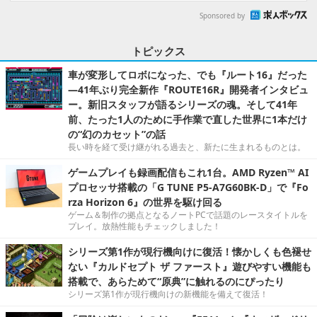
Sponsored by
トピックス
車が変形してロボになった、でも『ルート16』だった
―41年ぶり完全新作『ROUTE16R』開発者インタビュ
ー。新旧スタッフが語るシリーズの魂。そして41年
前、たった1人のために手作業で直した世界に1本だけ
の“幻のカセット”の話
長い時を経て受け継がれる過去と、新たに生まれるものとは。
ゲームプレイも録画配信もこれ1台。AMD Ryzen™ AI
プロセッサ搭載の「G TUNE P5-A7G60BK-D」で『Fo
rza Horizon 6』の世界を駆け回る
ゲーム＆制作の拠点となるノートPCで話題のレースタイトルを
プレイ。放熱性能もチェックしました！
シリーズ第1作が現行機向けに復活！懐かしくも色褪せ
ない『カルドセプト ザ ファースト』遊びやすい機能も
搭載で、あらためて“原典”に触れるのにぴったり
シリーズ第1作が現行機向けの新機能を備えて復活！