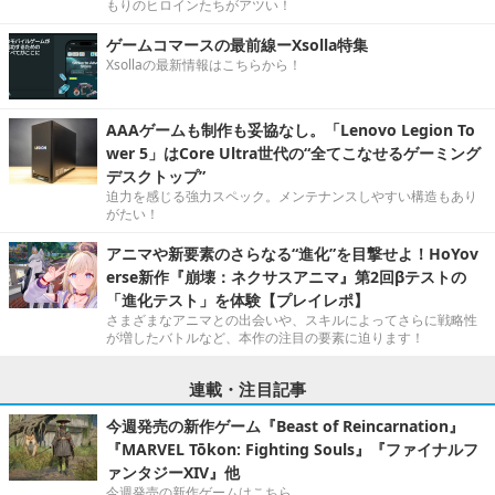
もりのヒロインたちがアツい！
ゲームコマースの最前線ーXsolla特集
Xsollaの最新情報はこちらから！
AAAゲームも制作も妥協なし。「Lenovo Legion To
wer 5」はCore Ultra世代の“全てこなせるゲーミング
デスクトップ”
迫力を感じる強力スペック。メンテナンスしやすい構造もあり
がたい！
アニマや新要素のさらなる“進化”を目撃せよ！HoYov
erse新作『崩壊：ネクサスアニマ』第2回βテストの
「進化テスト」を体験【プレイレポ】
さまざまなアニマとの出会いや、スキルによってさらに戦略性
が増したバトルなど、本作の注目の要素に迫ります！
連載・注目記事
今週発売の新作ゲーム『Beast of Reincarnation』
『MARVEL Tōkon: Fighting Souls』『ファイナルフ
ァンタジーXIV』他
今週発売の新作ゲームはこちら。