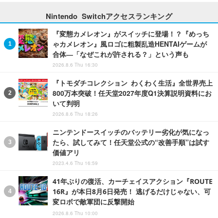
Nintendo Switchアクセスランキング
『変態カメレオン』がスイッチに登場！？『めっち
ゃカメレオン』風ロゴに粗製乱造HENTAIゲームが
合体―「なぜこれが許される？」という声も
2026.8.6 Thu 16:30
『トモダチコレクション わくわく生活』全世界売上
800万本突破！任天堂2027年度Q1決算説明資料にお
いて判明
2026.8.6 Thu 18:26
ニンテンドースイッチのバッテリー劣化が気になっ
たら、試してみて！任天堂公式の“改善手順”は試す
価値アリ
2023.4.6 Thu 16:59
41年ぶりの復活、カーチェイスアクション『ROUTE
16R』が本日8月6日発売！ 逃げるだけじゃない、可
変ロボで敵軍団に反撃開始
2026.8.6 Thu 10:00