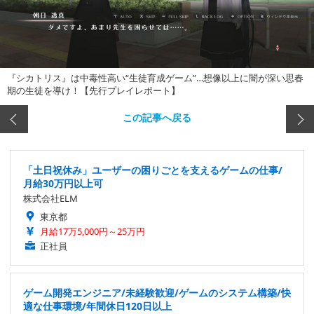
『シカトリス』は中毒性高い“生徒育成ゲーム”…想像以上に闇が深い思春
期の生徒を導け！【先行プレイレポート】
この記事へ戻る
「土日祝休み」ユーザーの困りごとを支えるゲームの仕事/
月給30万円以上可
株式会社ELM
東京都
月給17万5,000円～25万円
正社員
ゲーム開発エンジニア/未経験歓迎/ゲームのシステム構築/快
適な仕事環境/年間休日120日以上