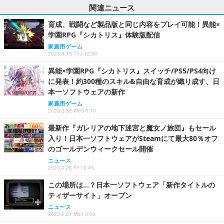
関連ニュース
育成、戦闘など製品版と同じ内容をプレイ可能！異能×
学園RPG『シカトリス』体験版配信
家庭用ゲーム
2023.6.15 Thu 12:00
異能×学園RPG『シカトリス』スイッチ/PS5/PS4向け
に発表！約300種のスキル&自由な育成が織り成す、日
本一ソフトウェアの新作
家庭用ゲーム
2023.2.22 Wed 0:10
最新作『ガレリアの地下迷宮と魔女ノ旅団』もセール
入り！日本一ソフトウェアがSteamにて最大80％オフ
のゴールデンウィークセール開催
ニュース
2023.4.28 Fri 12:45
この場所は…？日本一ソフトウェア「新作タイトルの
ティザーサイト」オープン
ニュース
2022.2.21 Mon 0:00