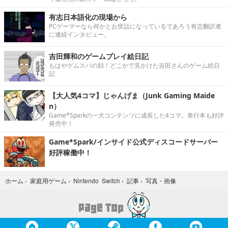
有志日本語化の現場から
PCゲーマーなら何かとお世話になっているであろう有志翻訳者
に連続インタビュー。
吉田輝和のゲームプレイ絵日記
もはやゲムスパの顔！どこかで見かけた吉田さんのゲーム絵日
記
【大人気4コマ】じゃんげま（Junk Gaming Maide
n）
Game*Sparkの一大コンテンツに成長した4コマ。単行本も好評
発売中！
Game*Spark/インサイド公式ディスコードサーバー
好評稼働中！
写真・画像
ホーム
›
家庭用ゲーム
›
Nintendo Switch
›
記事
›