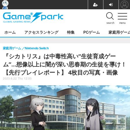
search
menu
ホーム
アクセスランキング
特集
PCゲーム
家庭用ゲー
家庭用ゲーム
Nintendo Switch
『シカトリス』は中毒性高い“生徒育成ゲー
ム”…想像以上に闇が深い思春期の生徒を導け！
【先行プレイレポート】 4枚目の写真・画像
2023.6.22 Thu 12:00