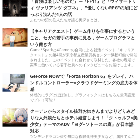
「冒険は楽しいものだ」 ─『FF11』と『ウィザードリ
ィ ヴァリアンツ ダフネ』、"優しくないRPG"の沼にど
っぷり沈んだ4人の話
ふたつの沼の住人たちが語る奥深さとは。
【キャリアクエスト】ゲーム作りを仕事にするという
こと。セガの若手の事例に見る，ゲームプログラマと
いう働き方
Game*Sparkと4Gamerの合同による就活イベント「キャリア
クエスト」の第4回が東京都立産業貿易センター浜松町館で開催
されました。このイベントに合わせて取材した、各社の現場で
実際に働いている若手社員へのインタビューをお届けします。
GeForce NOWで『Forza Horizon 6』をプレイ。ハ
ンドルコントローラー×クラウドゲーミングの底力を体
感
体感的にラグはほぼ無し。グラフィックスはもちろん最高設定
でプレイ可能！
クーデレからスタイル抜群お姉さんまでよりどりみど
りな人外娘たちとホテル経営しよう！「クトゥルフ×美
少女」テーマのADV『ヨグ=ソトースの庭』が日本語
対応
ツンデレドラゴン娘や無口な複眼死神美少女など、属性てんこ