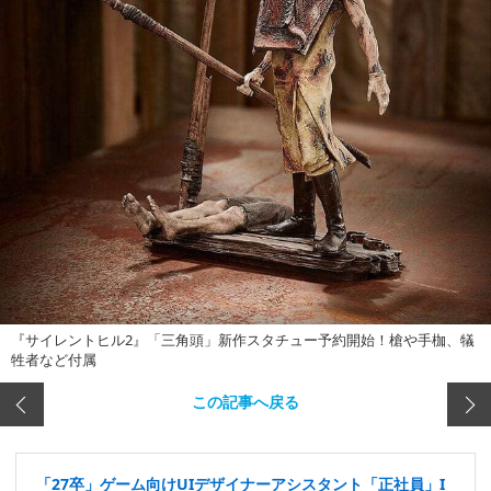
『サイレントヒル2』「三角頭」新作スタチュー予約開始！槍や手枷、犠
牲者など付属
この記事へ戻る
「27卒」ゲーム向けUIデザイナーアシスタント「正社員」I