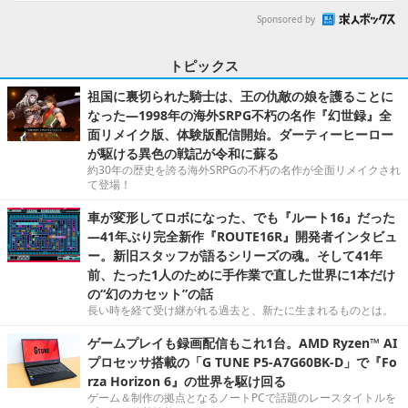
Sponsored by
トピックス
祖国に裏切られた騎士は、王の仇敵の娘を護ることに
なった―1998年の海外SRPG不朽の名作『幻世録』全
面リメイク版、体験版配信開始。ダーティーヒーロー
が駆ける異色の戦記が令和に蘇る
約30年の歴史を誇る海外SRPGの不朽の名作が全面リメイクされ
て登場！
車が変形してロボになった、でも『ルート16』だった
―41年ぶり完全新作『ROUTE16R』開発者インタビュ
ー。新旧スタッフが語るシリーズの魂。そして41年
前、たった1人のために手作業で直した世界に1本だけ
の“幻のカセット”の話
長い時を経て受け継がれる過去と、新たに生まれるものとは。
ゲームプレイも録画配信もこれ1台。AMD Ryzen™ AI
プロセッサ搭載の「G TUNE P5-A7G60BK-D」で『Fo
rza Horizon 6』の世界を駆け回る
ゲーム＆制作の拠点となるノートPCで話題のレースタイトルを