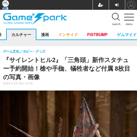
search
menu
料
カルチャー
漫画
インサイド
FISTBUMP
ゲムマイド
ゲーム文化
ホビー・グッズ
『サイレントヒル2』「三角頭」新作スタチュ
ー予約開始！槍や手枷、犠牲者など付属 8枚目
の写真・画像
2023.6.24 Sat 10:30