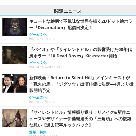
関連ニュース
キュートな絵柄で不気味な世界を描く2Dドット絵ホラ
ー『Decarnation』配信日決定！
ゲーム文化
2023.5.12 Fri 9:00
『バイオ』や『サイレントヒル』の影響受けた00年代
風ホラー『10 Dead Doves』Kickstarter開始！
ゲーム文化
2023.4.19 Wed 16:29
新作映画「Return to Silent Hill」メインキャストが
「戦火の馬」「ジグソウ」出演俳優に決定―4月より撮
影開始予定
ゲーム文化
2023.3.17 Fri 9:30
『サイレントヒル』情報振り返り！リメイク&新作ニ
ュースやデザイナー伊藤暢達氏の「三角頭」への複雑
な想い【過去記事ルックバック】
連載・特集