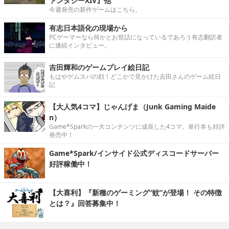
ァンタジーXIV』他
今週発売の新作ゲームはこちら。
有志日本語化の現場から
PCゲーマーなら何かとお世話になっているであろう有志翻訳者
に連続インタビュー。
吉田輝和のゲームプレイ絵日記
もはやゲムスパの顔！どこかで見かけた吉田さんのゲーム絵日
記
【大人気4コマ】じゃんげま（Junk Gaming Maide
n）
Game*Sparkの一大コンテンツに成長した4コマ。単行本も好評
発売中！
Game*Spark/インサイド公式ディスコードサーバー
好評稼働中！
【大喜利】『新種のゲーミング“蚊”が登場！ その特徴
とは？』回答募集中！