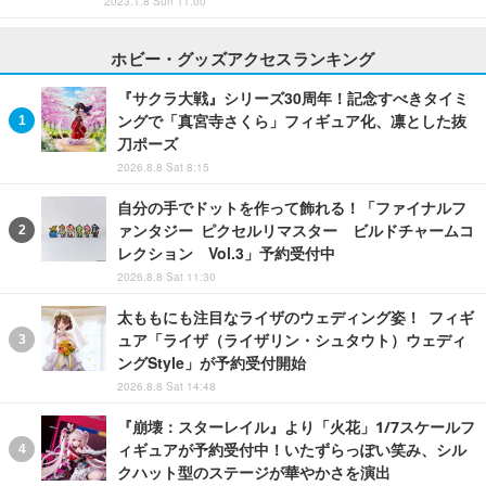
2023.1.8 Sun 11:00
ホビー・グッズアクセスランキング
『サクラ大戦』シリーズ30周年！記念すべきタイミ
ングで「真宮寺さくら」フィギュア化、凛とした抜
刀ポーズ
2026.8.8 Sat 8:15
自分の手でドットを作って飾れる！「ファイナルフ
ァンタジー ピクセルリマスター ビルドチャームコ
レクション Vol.3」予約受付中
2026.8.8 Sat 11:30
太ももにも注目なライザのウェディング姿！ フィギ
ュア「ライザ（ライザリン・シュタウト）ウェディ
ングStyle」が予約受付開始
2026.8.8 Sat 14:48
『崩壊：スターレイル』より「火花」1/7スケールフ
ィギュアが予約受付中！いたずらっぽい笑み、シル
クハット型のステージが華やかさを演出