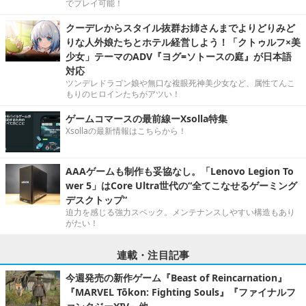
でプレイ可能！
クーデレからスタイル抜群お姉さんまでよりどりみど
りな人外娘たちとホテル経営しよう！「クトゥルフ×美
少女」テーマのADV『ヨグ=ソトースの庭』が日本語
対応
ツンデレドラゴン娘や無口な複眼死神美少女など、属性てんこ
もりのヒロインたちがアツい！
ゲームコマースの最前線ーXsolla特集
Xsollaの最新情報はこちらから！
AAAゲームも制作も妥協なし。「Lenovo Legion To
wer 5」はCore Ultra世代の“全てこなせるゲーミング
デスクトップ”
迫力を感じる強力スペック。メンテナンスしやすい構造もあり
がたい！
連載・注目記事
今週発売の新作ゲーム『Beast of Reincarnation』
『MARVEL Tōkon: Fighting Souls』『ファイナルフ