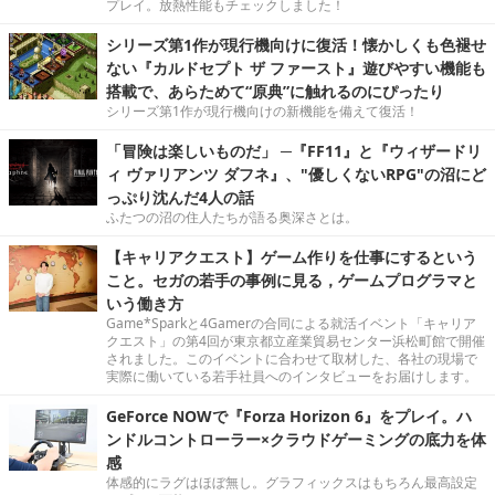
プレイ。放熱性能もチェックしました！
シリーズ第1作が現行機向けに復活！懐かしくも色褪せ
ない『カルドセプト ザ ファースト』遊びやすい機能も
搭載で、あらためて“原典”に触れるのにぴったり
シリーズ第1作が現行機向けの新機能を備えて復活！
「冒険は楽しいものだ」 ─『FF11』と『ウィザードリ
ィ ヴァリアンツ ダフネ』、"優しくないRPG"の沼にど
っぷり沈んだ4人の話
ふたつの沼の住人たちが語る奥深さとは。
【キャリアクエスト】ゲーム作りを仕事にするという
こと。セガの若手の事例に見る，ゲームプログラマと
いう働き方
Game*Sparkと4Gamerの合同による就活イベント「キャリア
クエスト」の第4回が東京都立産業貿易センター浜松町館で開催
されました。このイベントに合わせて取材した、各社の現場で
実際に働いている若手社員へのインタビューをお届けします。
GeForce NOWで『Forza Horizon 6』をプレイ。ハ
ンドルコントローラー×クラウドゲーミングの底力を体
感
体感的にラグはほぼ無し。グラフィックスはもちろん最高設定