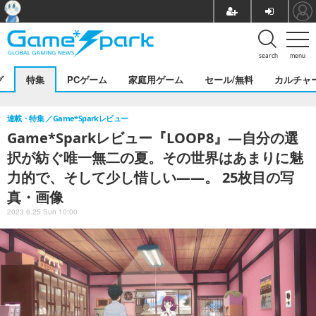
search
menu
グ
特集
PCゲーム
家庭用ゲーム
セール/無料
カルチャ
連載・特集
Game*Sparkレビュー
Game*Sparkレビュー『LOOP8』―自分の選
択が紡ぐ唯一無二の夏。その世界はあまりに魅
力的で、そして少し惜しい――。 25枚目の写
真・画像
2023.6.25 Sun 10:00