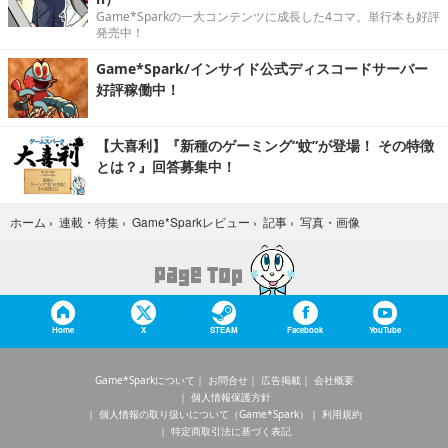
Game*Sparkの一大コンテンツに成長した4コマ。単行本も好評
発売中！
Game*Spark/インサイド公式ディスコードサーバー
好評稼働中！
【大喜利】『新種のゲーミング“蚊”が登場！ その特徴
とは？』回答募集中！
写真・画像
ホーム
›
連載・特集
›
Game*Sparkレビュー
›
記事
›
Home
X
STEAM
Facebook
YouTube
Game*Sparkについて
お問合せ
広告掲載
会社概要
個人情報保護方針
個人情報の取り扱いについて（Game*Spark）
利用規約
特定商取引法に基づく表記