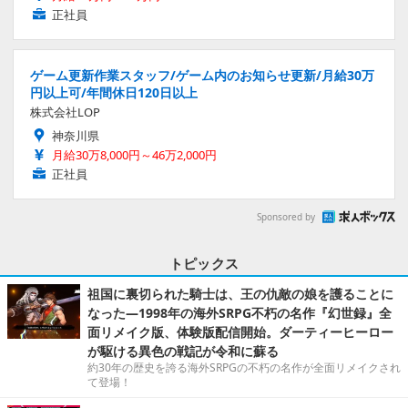
正社員
ゲーム更新作業スタッフ/ゲーム内のお知らせ更新/月給30万
円以上可/年間休日120日以上
株式会社LOP
神奈川県
月給30万8,000円～46万2,000円
正社員
Sponsored by
トピックス
祖国に裏切られた騎士は、王の仇敵の娘を護ることに
なった―1998年の海外SRPG不朽の名作『幻世録』全
面リメイク版、体験版配信開始。ダーティーヒーロー
が駆ける異色の戦記が令和に蘇る
約30年の歴史を誇る海外SRPGの不朽の名作が全面リメイクされ
て登場！