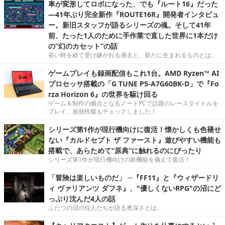
車が変形してロボになった、でも『ルート16』だった
―41年ぶり完全新作『ROUTE16R』開発者インタビュ
ー。新旧スタッフが語るシリーズの魂。そして41年
前、たった1人のために手作業で直した世界に1本だけ
の“幻のカセット”の話
長い時を経て受け継がれる過去と、新たに生まれるものとは。
ゲームプレイも録画配信もこれ1台。AMD Ryzen™ AI
プロセッサ搭載の「G TUNE P5-A7G60BK-D」で『Fo
rza Horizon 6』の世界を駆け回る
ゲーム＆制作の拠点となるノートPCで話題のレースタイトルを
プレイ。放熱性能もチェックしました！
シリーズ第1作が現行機向けに復活！懐かしくも色褪せ
ない『カルドセプト ザ ファースト』遊びやすい機能も
搭載で、あらためて“原典”に触れるのにぴったり
シリーズ第1作が現行機向けの新機能を備えて復活！
「冒険は楽しいものだ」 ─『FF11』と『ウィザードリ
ィ ヴァリアンツ ダフネ』、"優しくないRPG"の沼にど
っぷり沈んだ4人の話
ふたつの沼の住人たちが語る奥深さとは。