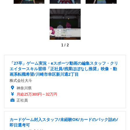
1
/
2
「27卒」ゲーム実況・eスポーツ動画の編集スタッフ・クリ
エイタースキル習得「正社員/残業ほぼなし推奨」映像・動
画系転職希望/川崎市幸区新川通2丁目
株式会社大斗
神奈川県
月給25万300円～32万円
正社員
カードゲーム封入スタッフ/未経験OK/カードのパック詰め/
即日選考可