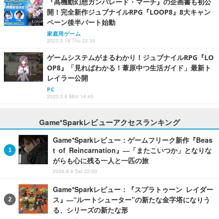
『高機動幻想ガンパレード・マーチ』の企画書も初公
開！完全新作ジュブナイルRPG『LOOP8』8大キャン
ペーン後半パート始動
家庭用ゲーム
2023.5.18 Thu 22:30
ゲームシステムがまるわかり！ジュブナイルRPG『LO
OP8』「見ればわかる！葦原中つ生活ガイド」最新ト
レイラー公開
PC
2023.5.8 Mon 14:45
Game*Sparkレビューアクセスランキング
Game*Sparkレビュー：ゲームフリーク新作『Beas
t of Reincarnation』―「またこいつか」となりな
がらも心に残る一人と一匹の旅
2026.8.8 Sat 22:00
Game*Sparkレビュー：『スプラトゥーン レイダー
ス』―“ルートシューター”の新たな金字塔になりう
る、シリーズの新たな形