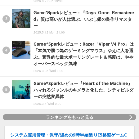
2026.8.2 Sun 19:30
Game*Sparkレビュー：『Days Gone Remastere
d』質は高いが人は選ぶ、いぶし銀の良作リマスタ
ー
2025.5.12 Mon 21:00
Game*Sparkレビュー：Razer「Viper V4 Pro」は
「本気で勝つ為のゲーミングマウス」ゆえに人を選
ぶ。驚異的な最大ポーリングレート＆感度は、やや
オーバースペック気味
2026.3.25 Wed 0:00
Game*Sparkレビュー『Heart of the Machine』
ハマれるジャンルのキメラと化した、シティビルダ
ーの突然変異体
2026.3.4 Wed 0:00
ランキングをもっと見る
システム運用管理・保守/遅めの9時半始業 UE5格闘ゲームC