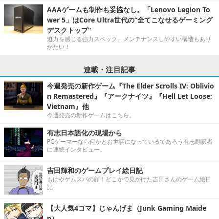
AAAゲームも制作も妥協なし。「Lenovo Legion To
wer 5」はCore Ultra世代の“全てこなせるゲーミング
デスクトップ”
迫力を感じる強力スペック。メンテナンスしやすい構造もあり
がたい！
連載・注目記事
今週発売の新作ゲーム『The Elder Scrolls IV: Oblivio
n Remastered』『アークナイツ』『Hell Let Loose:
Vietnam』他
今週発売の新作ゲームはこちら。
有志日本語化の現場から
PCゲーマーなら何かとお世話になっているであろう有志翻訳者
に連続インタビュー。
吉田輝和のゲームプレイ絵日記
もはやゲムスパの顔！どこかで見かけた吉田さんのゲーム絵日
記
【大人気4コマ】じゃんげま（Junk Gaming Maide
n）