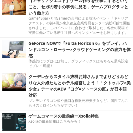
【キャリアクエスト】ゲーム作りを仕事にするという
こと。セガの若手の事例に見る，ゲームプログラマと
いう働き方
Game*Sparkと4Gamerの合同による就活イベント「キャリア
クエスト」の第4回が東京都立産業貿易センター浜松町館で開催
されました。このイベントに合わせて取材した、各社の現場で
実際に働いている若手社員へのインタビューをお届けします。
GeForce NOWで『Forza Horizon 6』をプレイ。ハ
ンドルコントローラー×クラウドゲーミングの底力を体
感
体感的にラグはほぼ無し。グラフィックスはもちろん最高設定
でプレイ可能！
クーデレからスタイル抜群お姉さんまでよりどりみど
りな人外娘たちとホテル経営しよう！「クトゥルフ×美
少女」テーマのADV『ヨグ=ソトースの庭』が日本語
対応
ツンデレドラゴン娘や無口な複眼死神美少女など、属性てんこ
もりのヒロインたちがアツい！
ゲームコマースの最前線ーXsolla特集
Xsollaの最新情報はこちらから！