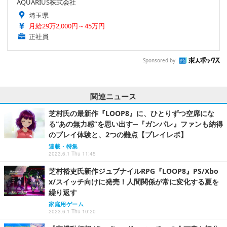
AQUARIUS株式会社
埼玉県
月給29万2,000円～45万円
正社員
Sponsored by
関連ニュース
芝村氏の最新作『LOOP8』に、ひとりずつ空席にな
る“あの無力感”を思い出す─『ガンパレ』ファンも納得
のプレイ体験と、2つの難点【プレイレポ】
連載・特集
2023.6.1 Thu 11:45
芝村裕吏氏新作ジュブナイルRPG『LOOP8』PS/Xbo
x/スイッチ向けに発売！人間関係が常に変化する夏を
繰り返す
家庭用ゲーム
2023.6.1 Thu 10:20